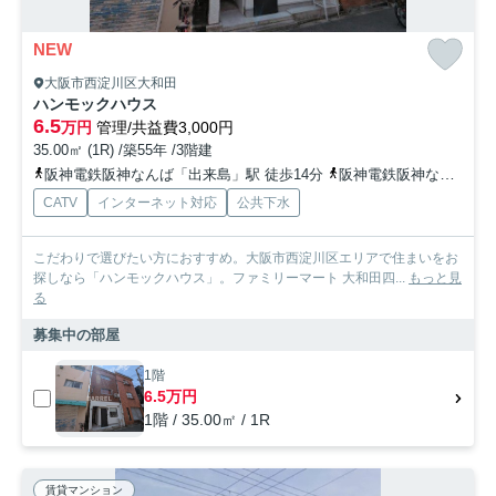
NEW
大阪市西淀川区大和田
ハンモックハウス
6.5
万円
管理/共益費3,000円
35.00㎡ (1R) /築55年 /3階建
阪神電鉄阪神なんば「出来島」駅 徒歩14分
阪神電鉄阪神なんば「福」駅 徒歩17分
CATV
インターネット対応
公共下水
こだわりで選びたい方におすすめ。大阪市西淀川区エリアで住まいをお
探しなら「ハンモックハウス」。ファミリーマート 大和田四...
もっと見
る
募集中の部屋
1階
6.5万円
1階 / 35.00㎡ / 1R
賃貸マンション