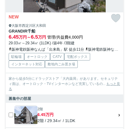
NEW
大阪市西淀川区大和田
GRANDIR千船
6.45
6.5
万円～
万円
管理/共益費4,000円
29.03㎡～29.34㎡ (1LDK) /築4年 /3階建
阪神電鉄阪神なんば「出来島」駅 徒歩11分
阪神電鉄阪神なんば「福」駅 徒歩17分
駐輪場
オートロック
CATV
宅配ボックス
インターネット対応
敷地内ごみ置き場
家から徒歩5分にドラッグストア「大内薬局」があります。セキュリテ
ィ面は、オートロック・TVインターホンなど充実しているの...
もっと見
る
募集中の部屋
2階
6.45万円
2階 / 29.34㎡ / 1LDK