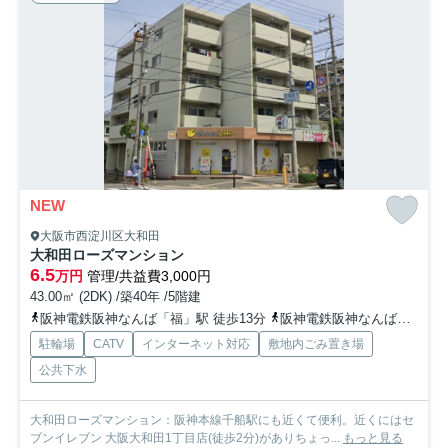
NEW
大阪市西淀川区大和田
大和田ローズマンション
6.5
万円
管理/共益費3,000円
43.00㎡ (2DK) /築40年 /5階建
阪神電鉄阪神なんば「福」駅 徒歩13分
阪神電鉄阪神なんば「出来島」駅 徒歩14分
駐輪場
CATV
インターネット対応
敷地内ごみ置き場
公共下水
大和田ローズマンション：阪神本線千船駅にも近くて便利。近くにはセ
ブンイレブン 大阪大和田1丁目店(徒歩2分)がありちょっ...
もっと見る