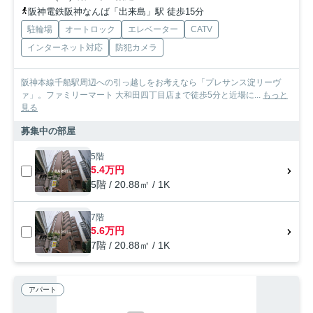
阪神電鉄阪神なんば「出来島」駅 徒歩15分
駐輪場
オートロック
エレベーター
CATV
インターネット対応
防犯カメラ
阪神本線千船駅周辺への引っ越しをお考えなら「プレサンス淀リーヴ
ァ」。ファミリーマート 大和田四丁目店まで徒歩5分と近場に...
もっと
見る
募集中の部屋
5階
5.4万円
5階 / 20.88㎡ / 1K
7階
5.6万円
7階 / 20.88㎡ / 1K
アパート