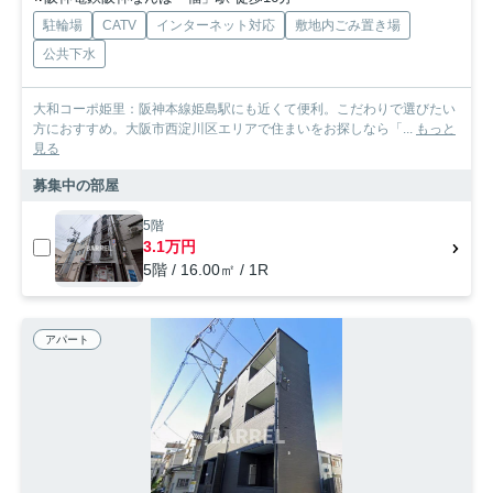
駐輪場
CATV
インターネット対応
敷地内ごみ置き場
公共下水
大和コーポ姫里：阪神本線姫島駅にも近くて便利。こだわりで選びたい
方におすすめ。大阪市西淀川区エリアで住まいをお探しなら「...
もっと
見る
募集中の部屋
5階
3.1万円
5階 / 16.00㎡ / 1R
アパート