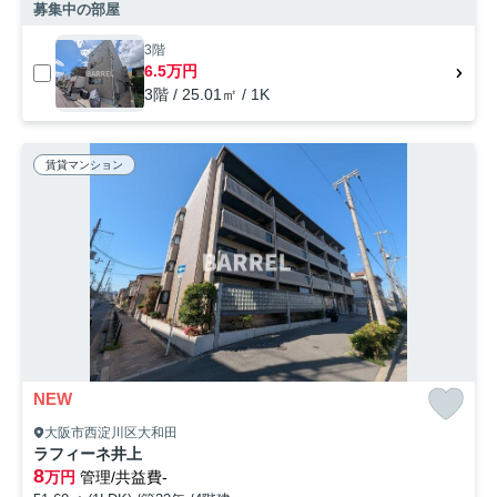
募集中の部屋
3階
6.5万円
3階 / 25.01㎡ / 1K
賃貸マンション
NEW
大阪市西淀川区大和田
ラフィーネ井上
8
万円
管理/共益費-