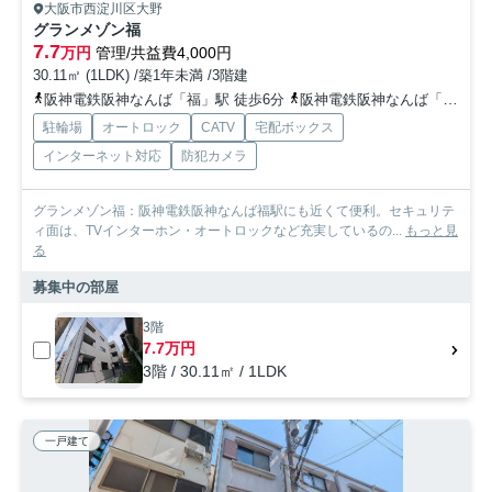
大阪市西淀川区大野
グランメゾン福
7.7
万円
管理/共益費4,000円
30.11㎡ (1LDK) /築1年未満 /3階建
阪神電鉄阪神なんば「福」駅 徒歩6分
阪神電鉄阪神なんば「出来島」駅 徒歩13分
駐輪場
オートロック
CATV
宅配ボックス
インターネット対応
防犯カメラ
グランメゾン福：阪神電鉄阪神なんば福駅にも近くて便利。セキュリテ
ィ面は、TVインターホン・オートロックなど充実しているの...
もっと見
る
募集中の部屋
3階
7.7万円
3階 / 30.11㎡ / 1LDK
一戸建て