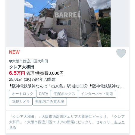
NEW
大阪市西淀川区大和田
クレア大和田
6.5
万円
管理/共益費3,000円
25.01㎡ (1K) /築4年 /3階建
阪神電鉄阪神なんば「出来島」駅 徒歩11分
阪神電鉄阪神なんば「福」駅 徒歩15分
オートロック
CATV
宅配ボックス
インターネット対応
防犯カメラ
敷地内ごみ置き場
「クレア大和田」：大阪市西淀川区エリアの新居にピッタリ。「クレア
大和田」：大阪市西淀川区エリアの新居にピッタリ。セキュリ...
もっと
見る