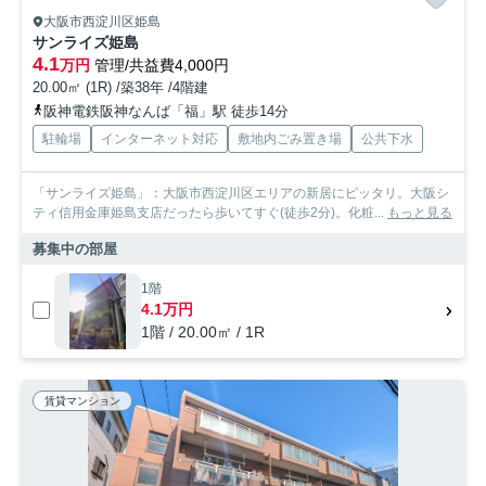
大阪市西淀川区姫島
サンライズ姫島
4.1
万円
管理/共益費4,000円
20.00㎡ (1R) /築38年 /4階建
阪神電鉄阪神なんば「福」駅 徒歩14分
駐輪場
インターネット対応
敷地内ごみ置き場
公共下水
「サンライズ姫島」：大阪市西淀川区エリアの新居にピッタリ。大阪シ
ティ信用金庫姫島支店だったら歩いてすぐ(徒歩2分)。化粧...
もっと見る
募集中の部屋
1階
4.1万円
1階 / 20.00㎡ / 1R
賃貸マンション