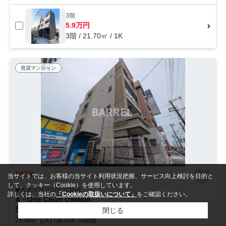
3階
5.9万円
3階 / 21.70㎡ / 1K
賃貸マンション
NEW
当サイトでは、お客様の当サイト利用状況把握、サービス向上検討を目的と
して、クッキー（Cookie）を使用しています。
大阪市西淀川区大和田
詳しくは、当社の
「Cookieの取扱いについて」
をご確認ください。
A－One Court OWADA
5.8
万円
管理/共益費5,000円
閉じる
25.90㎡ (1K) /築15年 /4階建