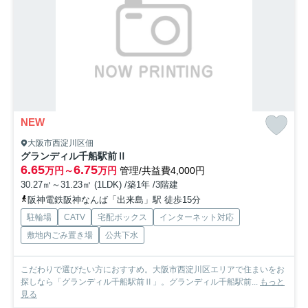
NEW
大阪市西淀川区佃
グランディル千船駅前Ⅱ
6.65
6.75
万円～
万円
管理/共益費4,000円
30.27㎡～31.23㎡ (1LDK) /築1年 /3階建
阪神電鉄阪神なんば「出来島」駅 徒歩15分
駐輪場
CATV
宅配ボックス
インターネット対応
敷地内ごみ置き場
公共下水
こだわりで選びたい方におすすめ。大阪市西淀川区エリアで住まいをお
探しなら「グランディル千船駅前Ⅱ」。グランディル千船駅前...
もっと
見る