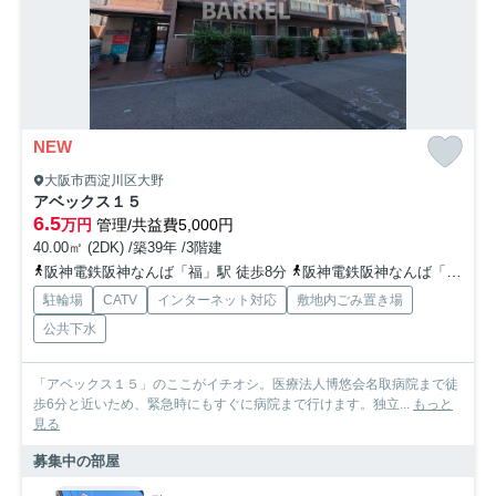
NEW
大阪市西淀川区大野
アベックス１５
6.5
万円
管理/共益費5,000円
40.00㎡ (2DK) /築39年 /3階建
阪神電鉄阪神なんば「福」駅 徒歩8分
阪神電鉄阪神なんば「出来島」駅 徒歩15分
駐輪場
CATV
インターネット対応
敷地内ごみ置き場
公共下水
「アベックス１５」のここがイチオシ。医療法人博悠会名取病院まで徒
歩6分と近いため、緊急時にもすぐに病院まで行けます。独立...
もっと
見る
募集中の部屋