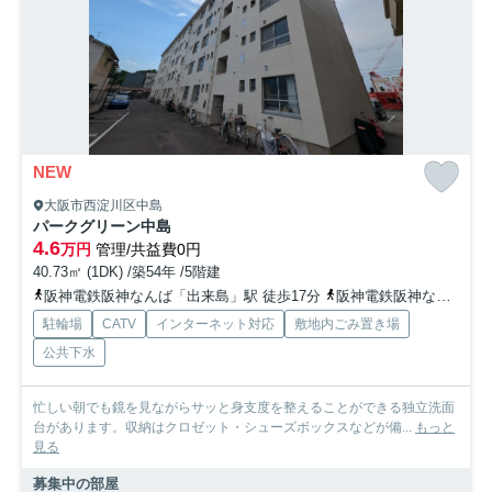
NEW
大阪市西淀川区中島
パークグリーン中島
4.6
万円
管理/共益費0円
40.73㎡ (1DK) /築54年 /5階建
阪神電鉄阪神なんば「出来島」駅 徒歩17分
阪神電鉄阪神なんば「福」駅 徒歩28分
駐輪場
CATV
インターネット対応
敷地内ごみ置き場
公共下水
忙しい朝でも鏡を見ながらサッと身支度を整えることができる独立洗面
台があります。収納はクロゼット・シューズボックスなどが備...
もっと
見る
募集中の部屋