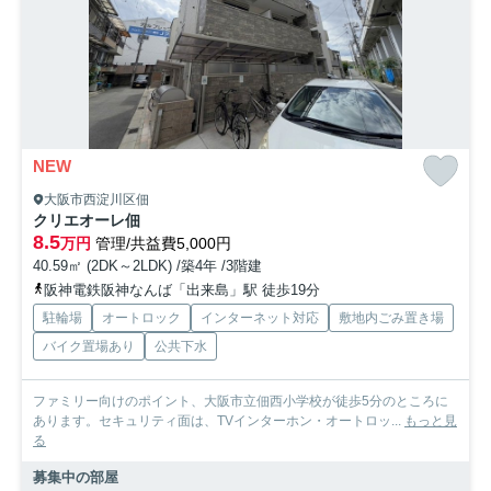
NEW
大阪市西淀川区佃
クリエオーレ佃
8.5
万円
管理/共益費5,000円
40.59㎡ (2DK～2LDK) /築4年 /3階建
阪神電鉄阪神なんば「出来島」駅 徒歩19分
駐輪場
オートロック
インターネット対応
敷地内ごみ置き場
バイク置場あり
公共下水
ファミリー向けのポイント、大阪市立佃西小学校が徒歩5分のところに
あります。セキュリティ面は、TVインターホン・オートロッ...
もっと見
る
募集中の部屋