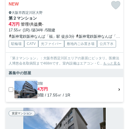
NEW
大阪市西淀川区大野
第２マンション
4
万円
管理/共益費-
17.55㎡ (1R) /築34年 /5階建
阪神電鉄阪神なんば「福」駅 徒歩3分
阪神電鉄阪神なんば「出来島」駅 徒歩11分
駐輪場
CATV
光ファイバー
敷地内ごみ置き場
公共下水
「第２マンション」：大阪市西淀川区エリアの新居にピッタリ。医療法
人博悠会名取病院まで468mです。室内設備はエアコン・C...
もっと見る
募集中の部屋
3階
4万円
3階 / 17.55㎡ / 1R
賃貸マンション