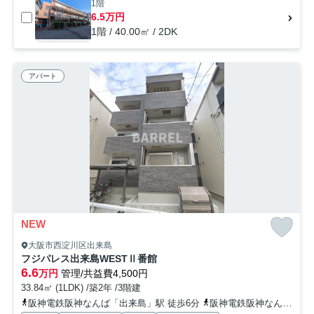
1階
6.5万円
1階 / 40.00㎡ / 2DK
アパート
NEW
大阪市西淀川区出来島
フジパレス出来島WESTⅡ番館
6.6
万円
管理/共益費4,500円
33.84㎡ (1LDK) /築2年 /3階建
阪神電鉄阪神なんば「出来島」駅 徒歩6分
阪神電鉄阪神なんば「福」駅 徒歩15分