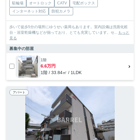
駐輪場
オートロック
CATV
宅配ボックス
インターネット対応
防犯カメラ
歩いて徒歩5分の場所にゆうせい薬局もあります。室内設備は洗面化粧
台・浴室乾燥機などが揃っており、とても充実しています。セ...
もっと
見る
募集中の部屋
1階
6.6万円
1階 / 33.84㎡ / 1LDK
アパート