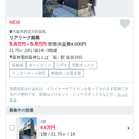
NEW
大阪市西淀川区姫島
リアリーク姫島
5.6
5.9
万円～
万円
管理/共益費4,000円
21.70㎡ (1K) /築1年 /3階建
阪神電鉄阪神なんば「福」駅 徒歩14分
駐輪場
オートロック
CATV
宅配ボックス
インターネット対応
敷地内ごみ置き場
洗面化粧台があれば、ドライヤーやアイロンを使ってそのまま収納でき
るので便利です。収納はクロゼット・シューズボックスなどが...
もっと
見る
募集中の部屋
1階
5.6万円
1階 / 21.70㎡ / 1K