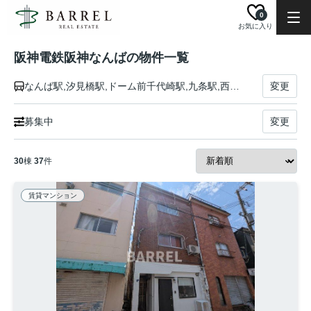
0
お気に入り
阪神電鉄阪神なんばの物件一覧
なんば駅,汐見橋駅,ドーム前千代崎駅,九条駅,西九条駅,千鳥橋駅,伝法駅,福駅,出来島駅,大物駅,尼崎駅
変更
募集中
変更
30
棟
37
件
賃貸マンション