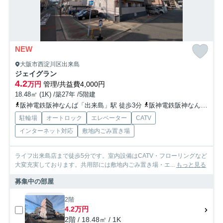
NEW
大阪市西淀川区出来島
ジェイグラン
4.2
万円
管理/共益費4,000円
18.48㎡ (1K) /築27年 /5階建
阪神電鉄阪神なんば「出来島」駅 徒歩3分
阪神電鉄阪神なんば「福」駅 徒歩12分
駐輪場
オートロック
エレベーター
CATV
インターネット対応
敷地内ごみ置き場
ライフ出来島店まで徒歩5分です。室内設備はCATV・フローリングなど
大変充実しております。共用部には敷地内ごみ置き場・エ...
もっと見る
募集中の部屋
2階
4.2万円
2階 / 18.48㎡ / 1K