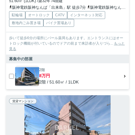
51.60㎡ (1LDK) /築32年 /4階建
阪神電鉄阪神なんば「出来島」駅 徒歩7分
阪神電鉄阪神なんば「福」駅 徒歩7分
駐輪場
オートロック
CATV
インターネット対応
敷地内ごみ置き場
バイク置場あり
歩いて徒歩6分の場所にパール薬局もあります。エントランスにはオー
トロック機能が付いているのでドアの前まで来訪者が入りづら...
もっと
見る
募集中の部屋
2階
8万円
2階 / 51.60㎡ / 1LDK
賃貸マンション