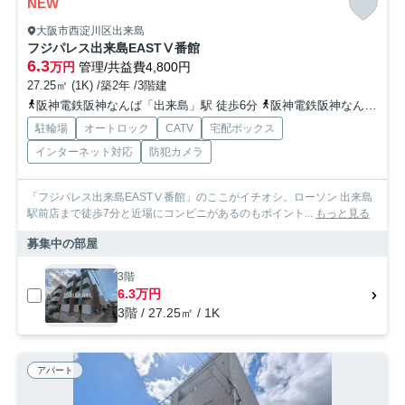
NEW
大阪市西淀川区出来島
フジパレス出来島EASTⅤ番館
6.3
万円
管理/共益費4,800円
27.25㎡ (1K) /築2年 /3階建
阪神電鉄阪神なんば「出来島」駅 徒歩6分
阪神電鉄阪神なんば「福」駅 徒歩14分
駐輪場
オートロック
CATV
宅配ボックス
インターネット対応
防犯カメラ
「フジパレス出来島EASTⅤ番館」のここがイチオシ。ローソン 出来島
駅前店まで徒歩7分と近場にコンビニがあるのもポイント...
もっと見る
募集中の部屋
3階
6.3万円
3階 / 27.25㎡ / 1K
アパート