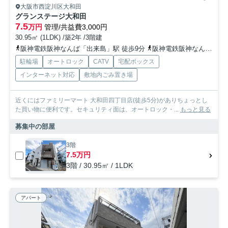
大阪市西淀川区大和田
グランステージ大和田
7.5
万円
管理/共益費3,000円
30.95㎡ (1LDK) /築2年 /3階建
阪神電鉄阪神なんば「出来島」駅 徒歩9分
阪神電鉄阪神なんば「福」駅 徒歩15分
駐輪場
オートロック
CATV
宅配ボックス
インターネット対応
敷地内ごみ置き場
近くにはファミリーマート 大和田四丁目店(徒歩5分)がありちょっとし
た買い物に便利です。セキュリティ面は、オートロック・...
もっと見る
募集中の部屋
3階
7.5万円
3階 / 30.95㎡ / 1LDK
アパート