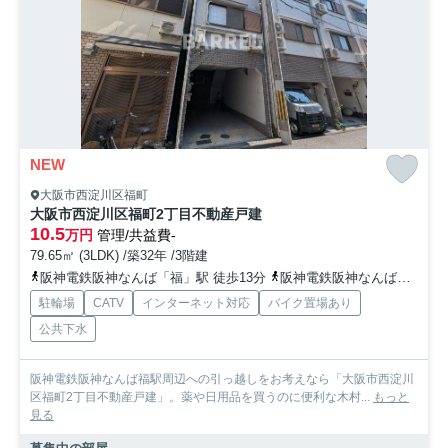
NEW
大阪市西淀川区福町
大阪市西淀川区福町2丁目不動産戸建
10.5
万円
管理/共益費-
79.65㎡ (3LDK) /築32年 /3階建
阪神電鉄阪神なんば「福」駅 徒歩13分
阪神電鉄阪神なんば「伝法」駅 徒歩22分
駐輪場
CATV
インターネット対応
バイク置場あり
公共下水
阪神電鉄阪神なんば福駅周辺への引っ越しをお考えなら「大阪市西淀川
区福町2丁目不動産戸建」。薬や日用品を買うのに便利な木村...
もっと
見る