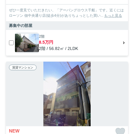
ぜひ一度見ていただきたい、「アーバングロウス千船」です。近くには
ローソン 佃中央通り店(徒歩4分)がありちょっとした買い...
もっと見る
募集中の部屋
2階
8.5万円
2階 / 56.82㎡ / 2LDK
賃貸マンション
NEW