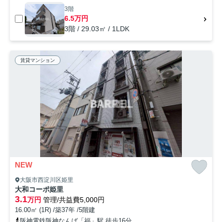
3階
6.5万円
3階 / 29.03㎡ / 1LDK
賃貸マンション
NEW
大阪市西淀川区姫里
大和コーポ姫里
3.1
万円
管理/共益費5,000円
16.00㎡ (1R) /築37年 /5階建
阪神電鉄阪神なんば「福」駅 徒歩16分