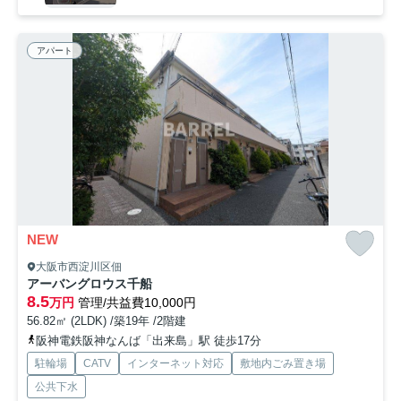
アパート
NEW
大阪市西淀川区佃
アーバングロウス千船
8.5
万円
管理/共益費10,000円
56.82㎡ (2LDK) /築19年 /2階建
阪神電鉄阪神なんば「出来島」駅 徒歩17分
駐輪場
CATV
インターネット対応
敷地内ごみ置き場
公共下水