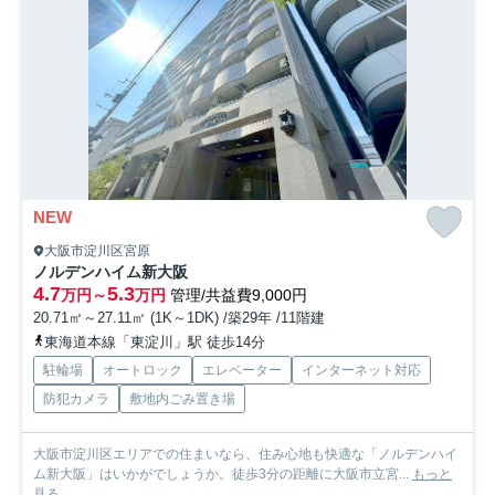
NEW
大阪市淀川区宮原
ノルデンハイム新大阪
4.7
5.3
万円～
万円
管理/共益費9,000円
20.71㎡～27.11㎡ (1K～1DK) /築29年 /11階建
東海道本線「東淀川」駅 徒歩14分
駐輪場
オートロック
エレベーター
インターネット対応
防犯カメラ
敷地内ごみ置き場
大阪市淀川区エリアでの住まいなら、住み心地も快適な「ノルデンハイ
ム新大阪」はいかがでしょうか。徒歩3分の距離に大阪市立宮...
もっと
見る