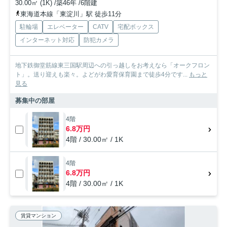
30.00㎡ (1K) /築46年 /6階建
東海道本線「東淀川」駅 徒歩11分
駐輪場
エレベーター
CATV
宅配ボックス
インターネット対応
防犯カメラ
地下鉄御堂筋線東三国駅周辺への引っ越しをお考えなら「オークフロン
ト」。送り迎えも楽々。よどがわ愛育保育園まで徒歩4分です...
もっと
見る
募集中の部屋
4階
6.8万円
4階 / 30.00㎡ / 1K
4階
6.8万円
4階 / 30.00㎡ / 1K
賃貸マンション