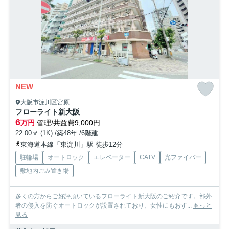
NEW
大阪市淀川区宮原
フローライト新大阪
6
万円
管理/共益費9,000円
22.00㎡ (1K) /築48年 /6階建
東海道本線「東淀川」駅 徒歩12分
駐輪場
オートロック
エレベーター
CATV
光ファイバー
敷地内ごみ置き場
多くの方からご好評頂いているフローライト新大阪のご紹介です。部外
者の侵入を防ぐオートロックが設置されており、女性にもおす...
もっと
見る