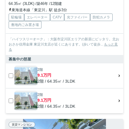
64.35㎡ (3LDK) /築46年 /12階建
東海道本線「東淀川」駅 徒歩3分
駐輪場
エレベーター
CATV
光ファイバー
防犯カメラ
敷地内ごみ置き場
「ハイツスリーオーク」：大阪市淀川区エリアの新居にピッタリ。北お
おさか信用金庫 東淀川支店が近くにあります。(歩いて徒歩...
もっと見
る
募集中の部屋
2階
9.1万円
2階 / 64.35㎡ / 3LDK
2階
9.1万円
2階 / 64.35㎡ / 3LDK
賃貸マンション