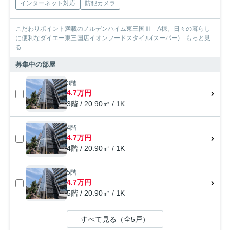
インターネット対応
防犯カメラ
こだわりポイント満載のノルデンハイム東三国Ⅲ A棟。日々の暮らし
に便利なダイエー東三国店イオンフードスタイル(スーパー)...
もっと見
る
募集中の部屋
3階
4.7万円
3階 / 20.90㎡ / 1K
4階
4.7万円
4階 / 20.90㎡ / 1K
5階
4.7万円
5階 / 20.90㎡ / 1K
すべて見る（全5戸）