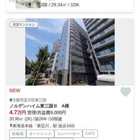
3階 / 29.34㎡ / 1DK
賃貸マンション
NEW
大阪市淀川区東三国
ノルデンハイム東三国Ⅲ A棟
4.7
万円
管理/共益費9,000円
20.90㎡ (1K) /築26年 /10階建
東海道本線「東淀川」駅 徒歩14分
駐輪場
オートロック
エレベーター
CATV