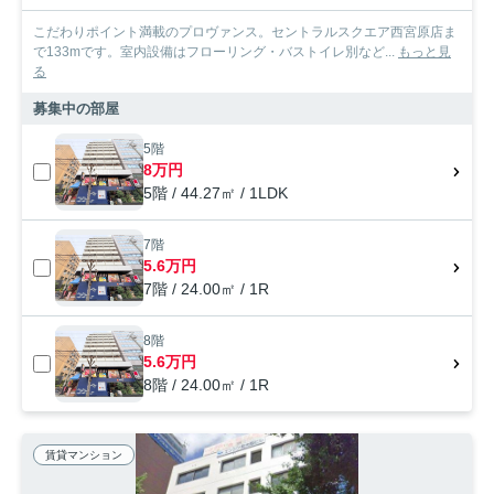
こだわりポイント満載のプロヴァンス。セントラルスクエア西宮原店ま
で133mです。室内設備はフローリング・バストイレ別など...
もっと見
る
募集中の部屋
5階
8万円
5階 / 44.27㎡ / 1LDK
7階
5.6万円
7階 / 24.00㎡ / 1R
8階
5.6万円
8階 / 24.00㎡ / 1R
賃貸マンション