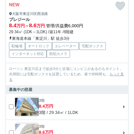
NEW
大阪市東淀川区西淡路
プレジール
8.4
8.6
万円～
万円
管理/共益費6,000円
29.34㎡ (1DK～1LDK) /築11年 /8階建
東海道本線「東淀川」駅 徒歩3分
駐輪場
オートロック
エレベーター
宅配ボックス
インターネット対応
防犯カメラ
ローソン 東淀川店まで徒歩3分と近場にコンビニがあるのもポイント。
共用部には宅配ボックスを設置しているため、家で何時間も...
もっと見
る
募集中の部屋
3階
8.4万円
3階 / 29.34㎡ / 1LDK
3階
8.6万円