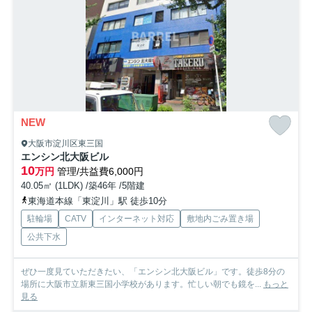
NEW
大阪市淀川区東三国
エンシン北大阪ビル
10
万円
管理/共益費6,000円
40.05㎡ (1LDK) /築46年 /5階建
東海道本線「東淀川」駅 徒歩10分
駐輪場
CATV
インターネット対応
敷地内ごみ置き場
公共下水
ぜひ一度見ていただきたい、「エンシン北大阪ビル」です。徒歩8分の
場所に大阪市立新東三国小学校があります。忙しい朝でも鏡を...
もっと
見る