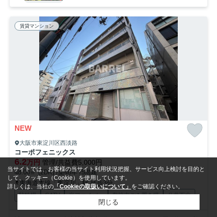
賃貸マンション
NEW
大阪市東淀川区西淡路
コーポフェニックス
6.2
万円
管理/共益費5,000円
当サイトでは、お客様の当サイト利用状況把握、サービス向上検討を目的と
48.00㎡ (2DK) /築46年 /5階建
して、クッキー（Cookie）を使用しています。
東海道本線「東淀川」駅 徒歩3分
詳しくは、当社の
「Cookieの取扱いについて」
をご確認ください。
駐輪場
CATV
光ファイバー
敷地内ごみ置き場
公共下水
閉じる