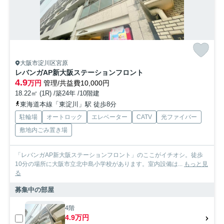
大阪市淀川区宮原
レバンガAP新大阪ステーションフロント
4.9
万円
管理/共益費10,000円
18.22㎡ (1R) /築24年 /10階建
東海道本線「東淀川」駅 徒歩8分
駐輪場
オートロック
エレベーター
CATV
光ファイバー
敷地内ごみ置き場
「レバンガAP新大阪ステーションフロント」のここがイチオシ。徒歩
10分の場所に大阪市立北中島小学校があります。室内設備は...
もっと見
る
募集中の部屋
4階
4.9万円