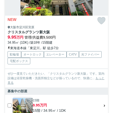
NEW
大阪市淀川区宮原
クリスタルグランツ新大阪
9.95
万円
管理/共益費9,500円
34.95㎡ (1DK) /築18年 /15階建
東海道本線「東淀川」駅 徒歩7分
駐輪場
オートロック
エレベーター
CATV
光ファイバー
宅配ボックス
ぜひ一度見ていただきたい、「クリスタルグランツ新大阪」です。室内
設備は浴室乾燥機・洗面所独立などが揃っているので、快適に...
もっと
見る
募集中の部屋
15階
9.95万円
15階 / 34.95㎡ / 1DK