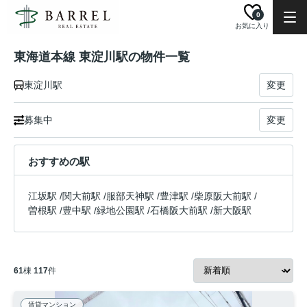
0
お気に入り
東海道本線 東淀川駅の物件一覧
東淀川駅
変更
募集中
変更
おすすめの駅
江坂駅
/
関大前駅
/
服部天神駅
/
豊津駅
/
柴原阪大前駅
/
曽根駅
/
豊中駅
/
緑地公園駅
/
石橋阪大前駅
/
新大阪駅
61
棟
117
件
賃貸マンション