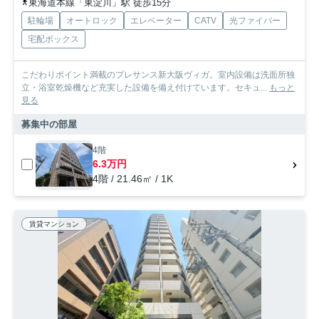
東海道本線「東淀川」駅 徒歩15分
駐輪場
オートロック
エレベーター
CATV
光ファイバー
宅配ボックス
こだわりポイント満載のプレサンス新大阪ヴィガ。室内設備は洗面所独
立・浴室乾燥機など充実した設備を備え付けています。セキュ...
もっと
見る
募集中の部屋
4階
6.3万円
4階 / 21.46㎡ / 1K
賃貸マンション