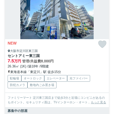
NEW
大阪市淀川区東三国
セントアミー東三国
7.5
万円
管理/共益費8,000円
26.36㎡ (1K) /築18年 /9階建
東海道本線「東淀川」駅 徒歩15分
駐輪場
オートロック
エレベーター
光ファイバー
防犯カメラ
敷地内ごみ置き場
ファミリーマート 淀川東三国店まで徒歩3分と近場にコンビニがあるの
もポイント。セキュリティ面は、TVインターホン・オート...
もっと見る
募集中の部屋