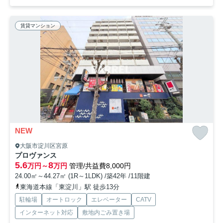
賃貸マンション
NEW
大阪市淀川区宮原
プロヴァンス
5.6
8
万円～
万円
管理/共益費8,000円
24.00㎡～44.27㎡ (1R～1LDK) /築42年 /11階建
東海道本線「東淀川」駅 徒歩13分
駐輪場
オートロック
エレベーター
CATV
インターネット対応
敷地内ごみ置き場