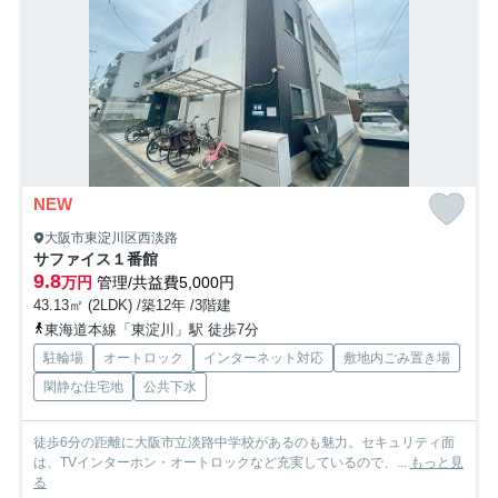
NEW
大阪市東淀川区西淡路
サファイス１番館
9.8
万円
管理/共益費5,000円
43.13㎡ (2LDK) /築12年 /3階建
東海道本線「東淀川」駅 徒歩7分
駐輪場
オートロック
インターネット対応
敷地内ごみ置き場
閑静な住宅地
公共下水
徒歩6分の距離に大阪市立淡路中学校があるのも魅力。セキュリティ面
は、TVインターホン・オートロックなど充実しているので、...
もっと見
る