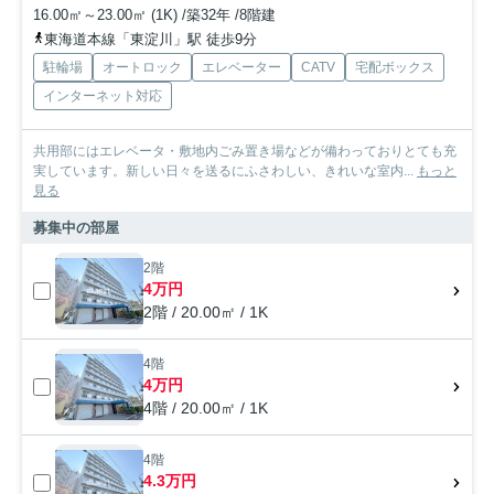
16.00㎡～23.00㎡ (1K) /築32年 /8階建
東海道本線「東淀川」駅 徒歩9分
駐輪場
オートロック
エレベーター
CATV
宅配ボックス
インターネット対応
共用部にはエレベータ・敷地内ごみ置き場などが備わっておりとても充
実しています。新しい日々を送るにふさわしい、きれいな室内...
もっと
見る
募集中の部屋
2階
4万円
2階 / 20.00㎡ / 1K
4階
4万円
4階 / 20.00㎡ / 1K
4階
4.3万円