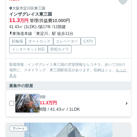
大阪市淀川区東三国
インザグレイス東三国
11.3
万円
管理/共益費10,000円
41.43㎡ (1LDK) /築17年 /11階建
東海道本線「東淀川」駅 徒歩11分
駐輪場
オートロック
エレベーター
CATV
インターネット対応
防犯カメラ
新着情報：インザグレイス東三国の空室情報ならコチラ。歩いて3分の
場所に、スギドラッグ 東三国駅前店があります。収納はシュ...
もっと
見る
募集中の部屋
8階
11.3万円
8階 / 41.43㎡ / 1LDK
アパート