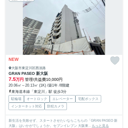
NEW
大阪市東淀川区西淡路
GRAN PASEO 新大阪
7.5
万円
管理/共益費10,000円
20.06㎡～20.13㎡ (1K) /築1年 /8階建
東海道本線「東淀川」駅 徒歩3分
駐輪場
オートロック
エレベーター
宅配ボックス
インターネット対応
防犯カメラ
新生活を失敗せず、スタートさせたいならこちらの「GRAN PASEO 新
大阪」はいかがでしょうか。セブンイレブン 大阪東...
もっと見る