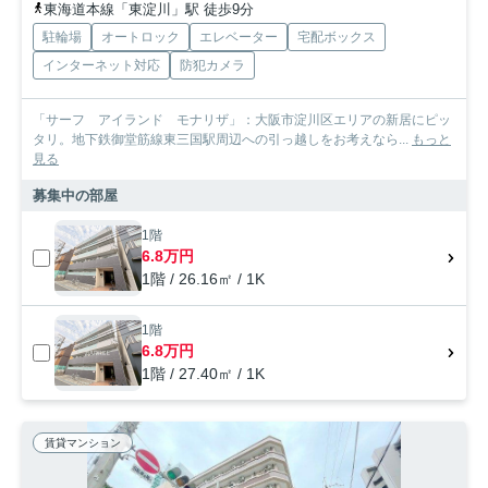
東海道本線「東淀川」駅 徒歩9分
駐輪場
オートロック
エレベーター
宅配ボックス
インターネット対応
防犯カメラ
「サーフ アイランド モナリザ」：大阪市淀川区エリアの新居にピッ
タリ。地下鉄御堂筋線東三国駅周辺への引っ越しをお考えなら...
もっと
見る
募集中の部屋
1階
6.8万円
1階 / 26.16㎡ / 1K
1階
6.8万円
1階 / 27.40㎡ / 1K
賃貸マンション