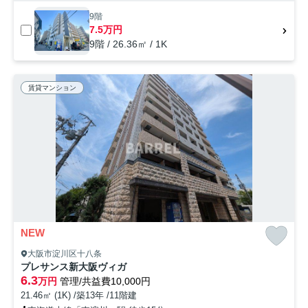
9階
7.5万円
9階 / 26.36㎡ / 1K
賃貸マンション
NEW
大阪市淀川区十八条
プレサンス新大阪ヴィガ
6.3
万円
管理/共益費10,000円
21.46㎡ (1K) /築13年 /11階建