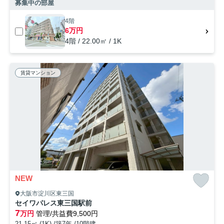
募集中の部屋
4階
6万円
4階 / 22.00㎡ / 1K
賃貸マンション
NEW
大阪市淀川区東三国
セイワパレス東三国駅前
7
万円
管理/共益費9,500円
21.15㎡ (1K) /築7年 /10階建