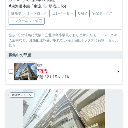
東海道本線「東淀川」駅 徒歩6分
駐輪場
オートロック
エレベーター
CATV
宅配ボックス
インターネット対応
徒歩5分の場所に大阪市立北中島小学校があります。リモートワークや
入浴中など、直接配達を受け取れない時は宅配ボックスに荷物...
もっと
見る
募集中の部屋
6階
7万円
6階 / 21.15㎡ / 1K
賃貸マンション