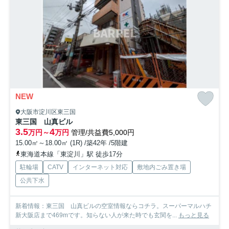
NEW
大阪市淀川区東三国
東三国 山真ビル
3.5
4
万円～
万円
管理/共益費5,000円
15.00㎡～18.00㎡ (1R) /築42年 /5階建
東海道本線「東淀川」駅 徒歩17分
駐輪場
CATV
インターネット対応
敷地内ごみ置き場
公共下水
新着情報：東三国 山真ビルの空室情報ならコチラ。スーパーマルハチ
新大阪店まで469mです。知らない人が来た時でも玄関を...
もっと見る