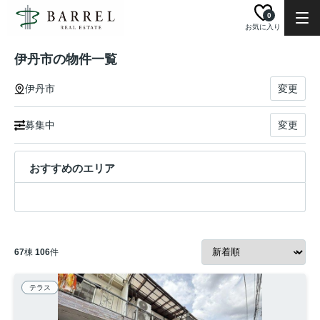
0
お気に入り
伊丹市の物件一覧
伊丹市
変更
募集中
変更
おすすめのエリア
67
棟
106
件
テラス