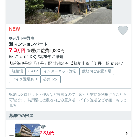
NEW
伊丹市中野東
雅マンションパートⅠ
7.3
万円
管理/共益費8,000円
65.71㎡ (2LDK) /築29年 /4階建
阪急伊丹線「伊丹」駅 徒歩39分
福知山線「伊丹」駅 徒歩47分
福
駐輪場
CATV
インターネット対応
敷地内ごみ置き場
バイク置場あり
公共下水
収納はクロゼット・押入など豊富なので、広々と空間を利用することも
可能です。共用部には敷地内ごみ置き場・バイク置場などが揃...
もっと
見る
募集中の部屋
3階
7.3万円