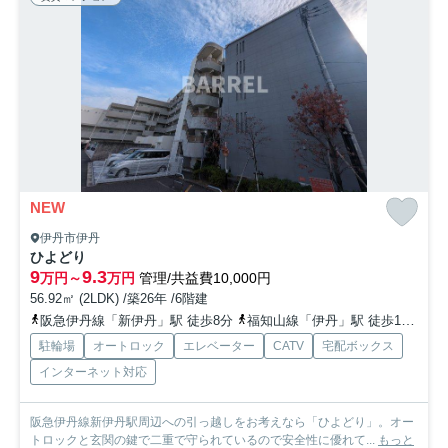
NEW
伊丹市伊丹
ひよどり
9
9.3
万円～
万円
管理/共益費10,000円
56.92㎡ (2LDK) /築26年 /6階建
阪急伊丹線「新伊丹」駅 徒歩8分
福知山線「伊丹」駅 徒歩11分
阪
駐輪場
オートロック
エレベーター
CATV
宅配ボックス
インターネット対応
阪急伊丹線新伊丹駅周辺への引っ越しをお考えなら「ひよどり」。オー
トロックと玄関の鍵で二重で守られているので安全性に優れて...
もっと