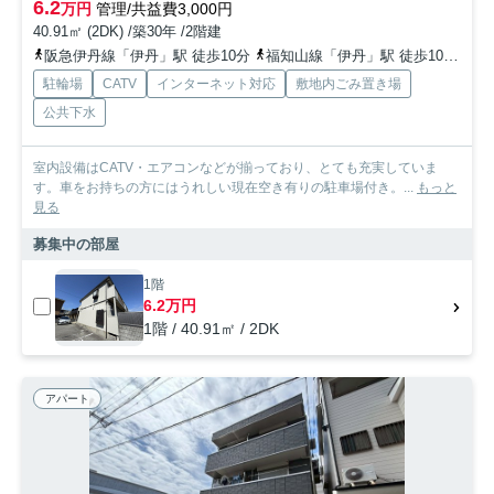
6.2
万円
管理/共益費3,000円
40.91㎡ (2DK) /築30年 /2階建
阪急伊丹線「伊丹」駅 徒歩10分
福知山線「伊丹」駅 徒歩10分
福
駐輪場
CATV
インターネット対応
敷地内ごみ置き場
公共下水
室内設備はCATV・エアコンなどが揃っており、とても充実していま
す。車をお持ちの方にはうれしい現在空き有りの駐車場付き。...
もっと
見る
募集中の部屋
1階
6.2万円
1階 / 40.91㎡ / 2DK
アパート