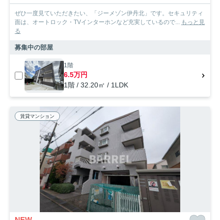
ぜひ一度見ていただきたい、「ジーメゾン伊丹北」です。セキュリティ
面は、オートロック・TVインターホンなど充実しているので...
もっと見
る
募集中の部屋
1階
6.5万円
1階 / 32.20㎡ / 1LDK
賃貸マンション
NEW