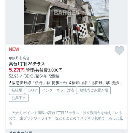
NEW
伊丹市高台
高台1丁目26テラス
5.2
万円
管理/共益費3,000円
52.93㎡ (3DK) /築54年 /2階建
阪急伊丹線「伊丹」駅 徒歩20分
福知山線「北伊丹」駅 徒歩25分
駐輪場
CATV
インターネット対応
敷地内ごみ置き場
公共下水
こだわりポイント満載の高台1丁目26テラス。独立洗面台を備えている
ので、歯ブラシやドライヤーなどもまとめてスッキリ収納で...
もっと見
る