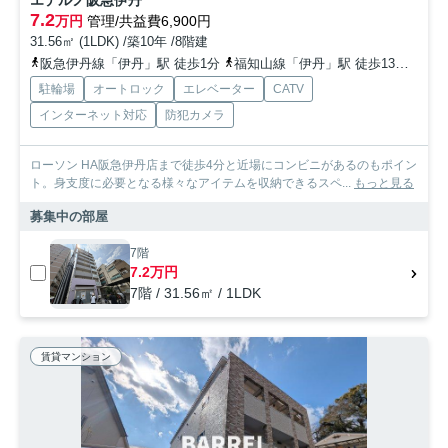
7.2
万円
管理/共益費6,900円
31.56㎡ (1LDK) /築10年 /8階建
阪急伊丹線「伊丹」駅 徒歩1分
福知山線「伊丹」駅 徒歩13分
阪急
駐輪場
オートロック
エレベーター
CATV
インターネット対応
防犯カメラ
ローソン HA阪急伊丹店まで徒歩4分と近場にコンビニがあるのもポイン
ト。身支度に必要となる様々なアイテムを収納できるスペ...
もっと見る
募集中の部屋
7階
7.2万円
7階 / 31.56㎡ / 1LDK
賃貸マンション