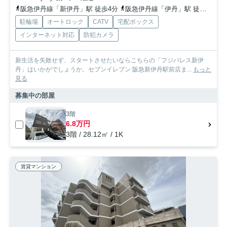
阪急伊丹線「新伊丹」駅 徒歩4分
阪急伊丹線「伊丹」駅 徒歩11分
駐輪場
オートロック
CATV
宅配ボックス
インターネット対応
防犯カメラ
新生活を失敗せず、スタートさせたいならこちらの「フジパレス新伊
丹」はいかがでしょうか。セブンイレブン 阪急新伊丹駅前店ま...
もっと
見る
募集中の部屋
3階
6.8万円
3階 / 28.12㎡ / 1K
賃貸マンション