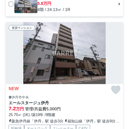
5.8万円
4階 / 24.13㎡ / 1R
賃貸マンション
NEW
伊丹市中央
エールスタージュ伊丹
7.2
万円
管理/共益費5,000円
25.70㎡ (1K) /築19年 /9階建
阪急伊丹線「伊丹」駅 徒歩3分
福知山線「伊丹」駅 徒歩9分
阪急
駐輪場
オートロック
エレベーター
CATV