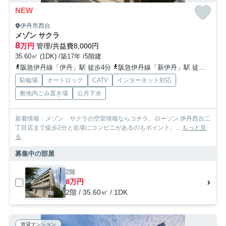
NEW
伊丹市西台
メゾン サクラ
8
万円
管理/共益費8,000円
35.60㎡ (1DK) /築17年 /5階建
阪急伊丹線「伊丹」駅 徒歩4分
阪急伊丹線「新伊丹」駅 徒歩13分
駐輪場
オートロック
CATV
インターネット対応
敷地内ごみ置き場
公共下水
新着情報：メゾン サクラの空室情報ならコチラ。ローソン 伊丹西台二
丁目店まで徒歩2分と近場にコンビニがあるのもポイント。...
もっと見
る
募集中の部屋
2階
8万円
2階 / 35.60㎡ / 1DK
賃貸マンション