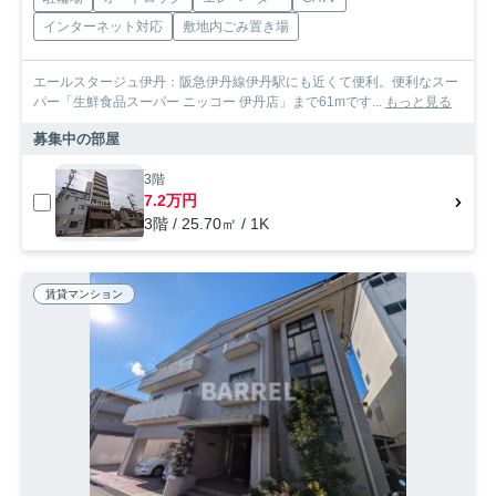
インターネット対応
敷地内ごみ置き場
エールスタージュ伊丹：阪急伊丹線伊丹駅にも近くて便利。便利なスー
パー「生鮮食品スーパー ニッコー 伊丹店」まで61mです...
もっと見る
募集中の部屋
3階
7.2万円
3階 / 25.70㎡ / 1K
賃貸マンション