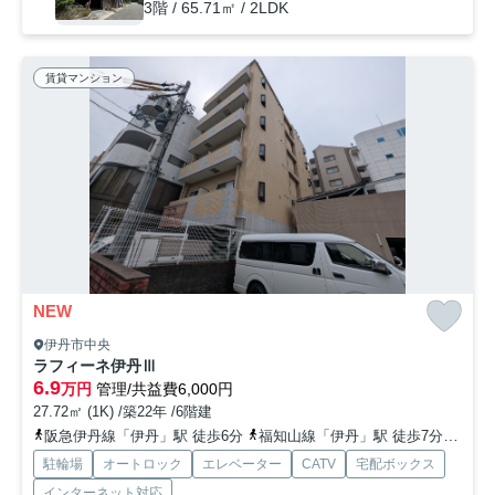
3階 / 65.71㎡ / 2LDK
賃貸マンション
NEW
伊丹市中央
ラフィーネ伊丹Ⅲ
6.9
万円
管理/共益費6,000円
27.72㎡ (1K) /築22年 /6階建
阪急伊丹線「伊丹」駅 徒歩6分
福知山線「伊丹」駅 徒歩7分
阪急
駐輪場
オートロック
エレベーター
CATV
宅配ボックス
インターネット対応