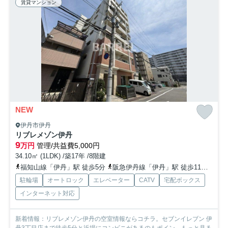
賃貸マンション
NEW
伊丹市伊丹
リブレメゾン伊丹
9
万円
管理/共益費5,000円
34.10㎡ (1LDK) /築17年 /8階建
福知山線「伊丹」駅 徒歩5分
阪急伊丹線「伊丹」駅 徒歩11分
阪急
駐輪場
オートロック
エレベーター
CATV
宅配ボックス
インターネット対応
新着情報：リブレメゾン伊丹の空室情報ならコチラ。セブンイレブン 伊