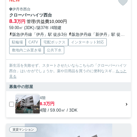
伊丹市西台
クローバーハイツ西台
8.3
万円
管理/共益費10,000円
59.00㎡ (3DK) /築37年 /4階建
阪急伊丹線「伊丹」駅 徒歩3分
阪急伊丹線「新伊丹」駅 徒歩9分
駐輪場
CATV
宅配ボックス
インターネット対応
敷地内ごみ置き場
公共下水
新生活を失敗せず、スタートさせたいならこちらの「クローバーハイツ
西台」はいかがでしょうか。薬や日用品を買うのに便利なスギ...
もっと
見る
募集中の部屋
4階
8.3万円
4階 / 59.00㎡ / 3DK
賃貸マンション