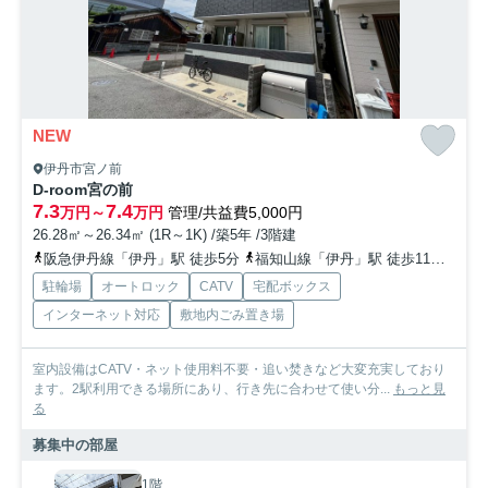
NEW
伊丹市宮ノ前
D-room宮の前
7.3
7.4
万円～
万円
管理/共益費5,000円
26.28㎡～26.34㎡ (1R～1K) /築5年 /3階建
阪急伊丹線「伊丹」駅 徒歩5分
福知山線「伊丹」駅 徒歩11分
阪急
駐輪場
オートロック
CATV
宅配ボックス
インターネット対応
敷地内ごみ置き場
室内設備はCATV・ネット使用料不要・追い焚きなど大変充実しており
ます。2駅利用できる場所にあり、行き先に合わせて使い分...
もっと見
る
募集中の部屋
1階