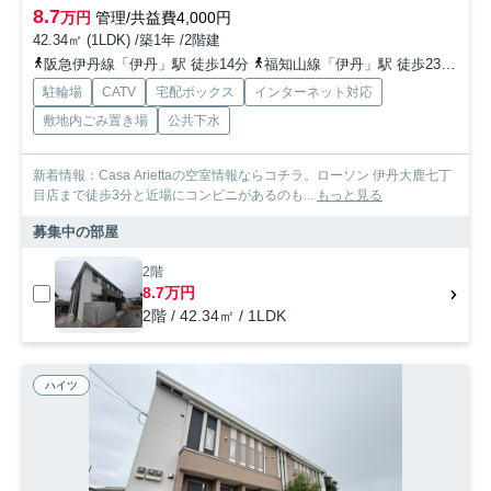
8.7
万円
管理/共益費4,000円
42.34㎡ (1LDK) /築1年 /2階建
阪急伊丹線「伊丹」駅 徒歩14分
福知山線「伊丹」駅 徒歩23分
阪
駐輪場
CATV
宅配ボックス
インターネット対応
敷地内ごみ置き場
公共下水
新着情報：Casa Ariettaの空室情報ならコチラ。ローソン 伊丹大鹿七丁
目店まで徒歩3分と近場にコンビニがあるのも...
もっと見る
募集中の部屋
2階
8.7万円
2階 / 42.34㎡ / 1LDK
ハイツ