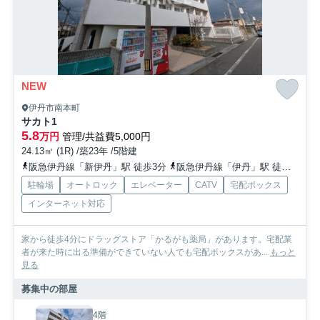
NEW
伊丹市南本町
サカト1
5.8
万円
管理/共益費5,000円
24.13㎡ (1R) /築23年 /5階建
阪急伊丹線「新伊丹」駅 徒歩3分
阪急伊丹線「伊丹」駅 徒歩15分
駐輪場
オートロック
エレベーター
CATV
宅配ボックス
インターネット対応
家から徒歩4分にドラッグストア「かるがも薬局」があります。宅配業
者が来た時に出る準備ができていない人でも宅配ボックスがあ...
もっと
見る
募集中の部屋
4階