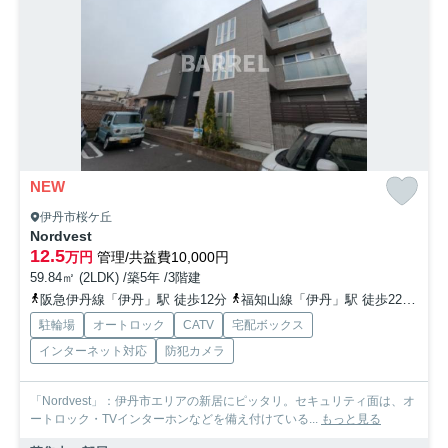
NEW
伊丹市桜ケ丘
Nordvest
12.5
万円
管理/共益費10,000円
59.84㎡ (2LDK) /築5年 /3階建
阪急伊丹線「伊丹」駅 徒歩12分
福知山線「伊丹」駅 徒歩22分
阪
駐輪場
オートロック
CATV
宅配ボックス
インターネット対応
防犯カメラ
「Nordvest」：伊丹市エリアの新居にピッタリ。セキュリティ面は、オ
ートロック・TVインターホンなどを備え付けている...
もっと見る