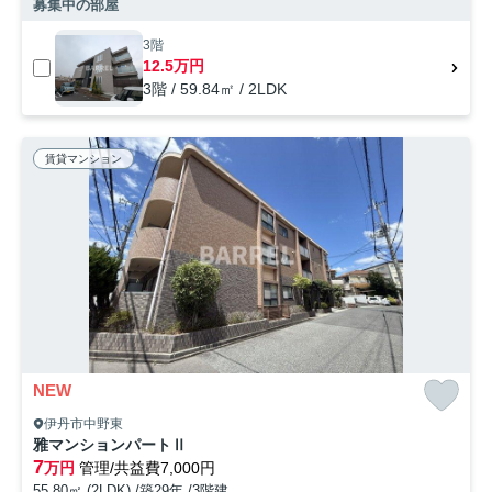
募集中の部屋
3階
12.5万円
3階 / 59.84㎡ / 2LDK
賃貸マンション
NEW
伊丹市中野東
雅マンションパートⅡ
7
万円
管理/共益費7,000円
55.80㎡ (2LDK) /築29年 /3階建