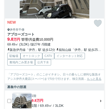
NEW
伊丹市千僧
アプローズコート
9.8
万円
管理/共益費10,000円
69.49㎡ (3LDK) /築27年 /5階建
阪急伊丹線「伊丹」駅 徒歩12分
福知山線「伊丹」駅 徒歩25分
阪
駐輪場
オートロック
CATV
インターネット対応
敷地内ごみ置き場
公共下水
「アプローズコート」のここがイチオシ。日々の暮らしに便利な阪急オ
アシス伊丹大鹿店(スーパー)まで5分で行けます。独立洗面...
もっと見る
募集中の部屋
1階
9.8万円
1階 / 69.49㎡ / 3LDK