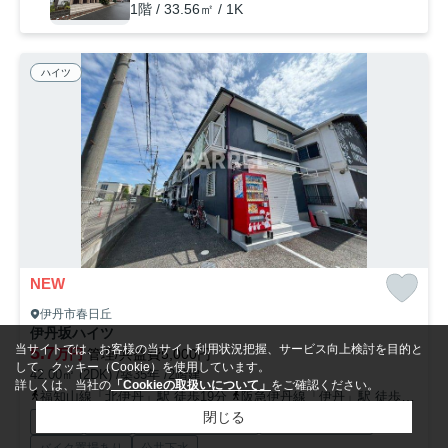
1階 / 33.56㎡ / 1K
ハイツ
NEW
伊丹市春日丘
伊丹坂ハイツ
当サイトでは、お客様の当サイト利用状況把握、サービス向上検討を目的と
5.7
万円
管理/共益費5,000円
して、クッキー（Cookie）を使用しています。
42.00㎡ (2DK) /築35年 /2階建
詳しくは、当社の
「Cookieの取扱いについて」
をご確認ください。
福知山線「北伊丹」駅 徒歩19分
阪急伊丹線「伊丹」駅 徒歩20分
閉じる
駐輪場
CATV
インターネット対応
敷地内ごみ置き場
バイク置場あり
公共下水