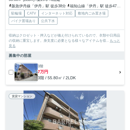
阪急伊丹線「伊丹」駅 徒歩38分
福知山線「伊丹」駅 徒歩47分
福
駐輪場
CATV
インターネット対応
敷地内ごみ置き場
バイク置場あり
公共下水
収納はクロゼット・押入などが備え付けられているので、衣類や日用品
の収納に重宝します。身支度に必要となる様々なアイテムを収...
もっと
見る
募集中の部屋
3階
7万円
3階 / 55.80㎡ / 2LDK
賃貸マンション