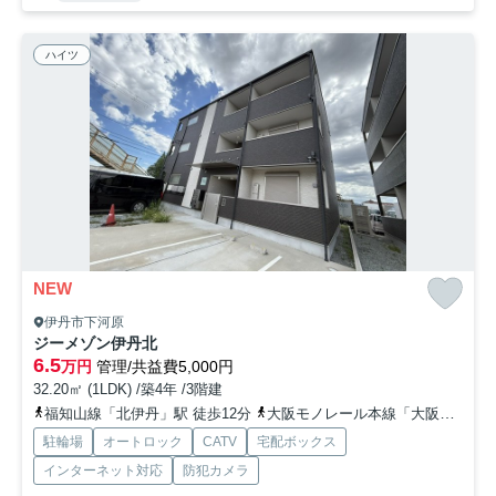
ハイツ
NEW
伊丹市下河原
ジーメゾン伊丹北
6.5
万円
管理/共益費5,000円
32.20㎡ (1LDK) /築4年 /3階建
福知山線「北伊丹」駅 徒歩12分
大阪モノレール本線「大阪空港」駅 徒歩25分
駐輪場
オートロック
CATV
宅配ボックス
インターネット対応
防犯カメラ