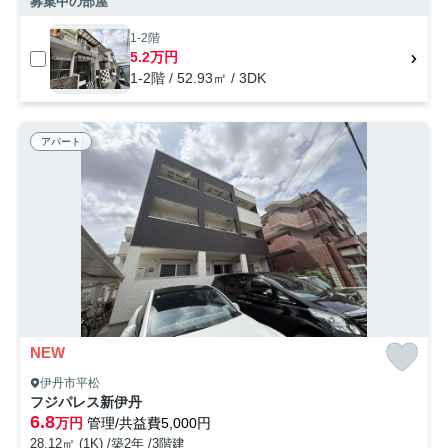
募集中の部屋
1-2階
5.2万円
1-2階 / 52.93㎡ / 3DK
アパート
NEW
伊丹市平松
フジパレス新伊丹
6.8
万円
管理/共益費5,000円
28.12㎡ (1K) /築2年 /3階建