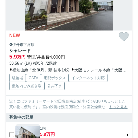
NEW
伊丹市下河原
シャレード
5.9
万円
管理/共益費4,000円
33.56㎡ (1K) /築5年 /2階建
福知山線「北伊丹」駅 徒歩14分
大阪モノレール本線「大阪空港」駅 徒歩23分
駐輪場
CATV
宅配ボックス
インターネット対応
敷地内ごみ置き場
公共下水
近くにはファミリーマート 池田豊島南店(徒歩7分)がありちょっとした
買い物に便利です。室内設備は洗面所独立・浴室乾燥機な...
もっと見る
募集中の部屋
1階
5.9万円