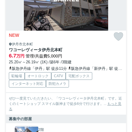
NEW
伊丹市北本町
ワコーレヴィータ伊丹北本町
6.7
万円
管理/共益費5,000円
25.20㎡～26.19㎡ (1K) /築6年 /3階建
阪急伊丹線「伊丹」駅 徒歩11分
阪急伊丹線「新伊丹」駅 徒歩22分
駐輪場
オートロック
CATV
宅配ボックス
インターネット対応
防犯カメラ
ぜひ一度見ていただきたい、「ワコーレヴィータ伊丹北本町」です。近
くのミートショップ スマイル阪神まで徒歩6分で行けます。...
もっと見
る
募集中の部屋
2階