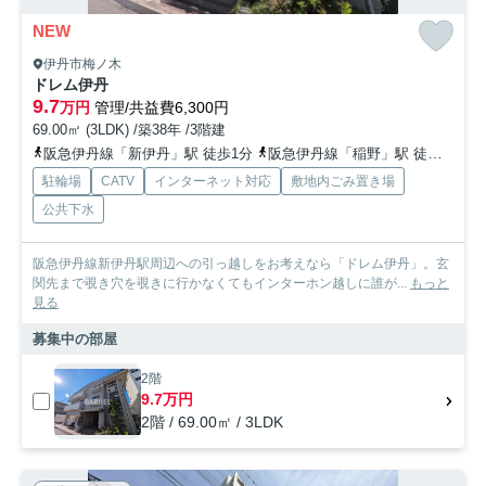
NEW
伊丹市梅ノ木
ドレム伊丹
9.7
万円
管理/共益費6,300円
69.00㎡ (3LDK) /築38年 /3階建
阪急伊丹線「新伊丹」駅 徒歩1分
阪急伊丹線「稲野」駅 徒歩12分
駐輪場
CATV
インターネット対応
敷地内ごみ置き場
公共下水
阪急伊丹線新伊丹駅周辺への引っ越しをお考えなら「ドレム伊丹」。玄
関先まで覗き穴を覗きに行かなくてもインターホン越しに誰が...
もっと
見る
募集中の部屋
2階
9.7万円
2階 / 69.00㎡ / 3LDK