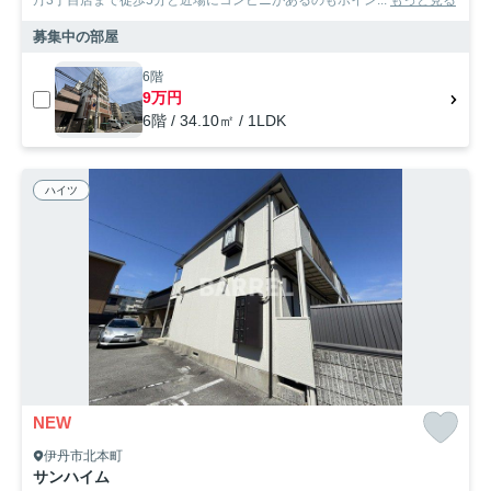
丹3丁目店まで徒歩5分と近場にコンビニがあるのもポイン...
もっと見る
募集中の部屋
6階
9万円
6階 / 34.10㎡ / 1LDK
ハイツ
NEW
伊丹市北本町
サンハイム