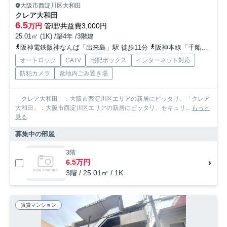
大阪市西淀川区大和田
クレア大和田
6.5
万円
管理/共益費3,000円
25.01㎡ (1K) /築4年 /3階建
阪神電鉄阪神なんば「出来島」駅 徒歩11分
阪神本線「千船」駅 徒歩9分
オートロック
CATV
宅配ボックス
インターネット対応
防犯カメラ
敷地内ごみ置き場
「クレア大和田」：大阪市西淀川区エリアの新居にピッタリ。「クレア
大和田」：大阪市西淀川区エリアの新居にピッタリ。セキュリ...
もっと
見る
募集中の部屋
3階
6.5万円
3階 / 25.01㎡ / 1K
賃貸マンション