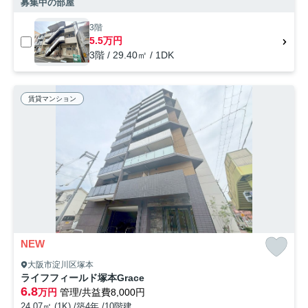
募集中の部屋
3階
5.5万円
3階 / 29.40㎡ / 1DK
賃貸マンション
NEW
大阪市淀川区塚本
ライフフィールド塚本Grace
6.8
万円
管理/共益費8,000円
24.07㎡ (1K) /築4年 /10階建