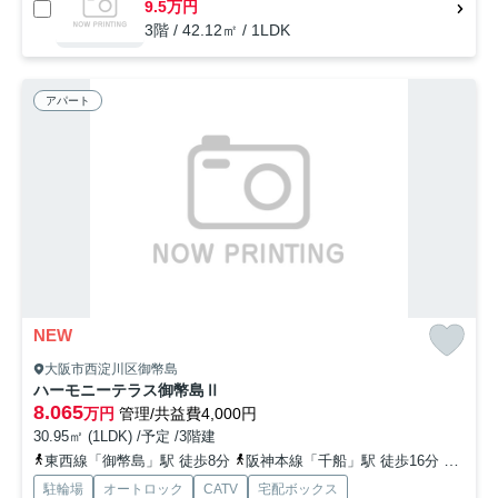
9.5万円
3階 / 42.12㎡ / 1LDK
アパート
NEW
大阪市西淀川区御幣島
ハーモニーテラス御幣島Ⅱ
8.065
万円
管理/共益費4,000円
30.95㎡ (1LDK) /予定 /3階建
東西線「御幣島」駅 徒歩8分
阪神本線「千船」駅 徒歩16分
東西線
駐輪場
オートロック
CATV
宅配ボックス