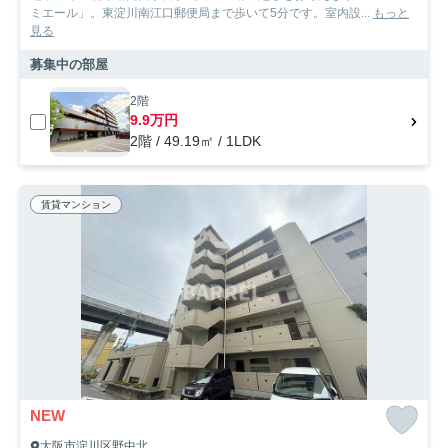
ミエール」。東淀川南江口郵便局まで歩いて5分です。室内設...
もっと
見る
募集中の部屋
2階
9.9万円
2階 / 49.19㎡ / 1LDK
賃貸マンション
NEW
大阪市淀川区野中北