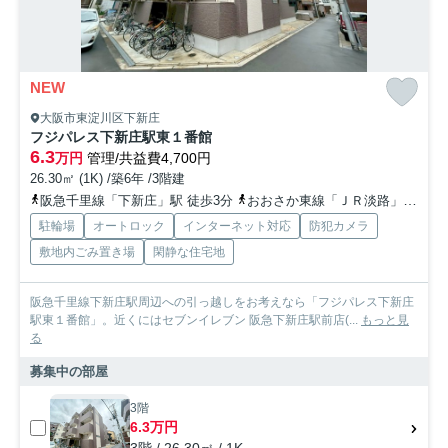
NEW
大阪市東淀川区下新庄
フジパレス下新庄駅東１番館
6.3
万円
管理/共益費4,700円
26.30㎡ (1K) /築6年 /3階建
阪急千里線「下新庄」駅 徒歩3分
おおさか東線「ＪＲ淡路」駅 徒歩12分
駐輪場
オートロック
インターネット対応
防犯カメラ
敷地内ごみ置き場
閑静な住宅地
阪急千里線下新庄駅周辺への引っ越しをお考えなら「フジパレス下新庄
駅東１番館」。近くにはセブンイレブン 阪急下新庄駅前店(...
もっと見
る
募集中の部屋
3階
6.3万円
3階 / 26.30㎡ / 1K