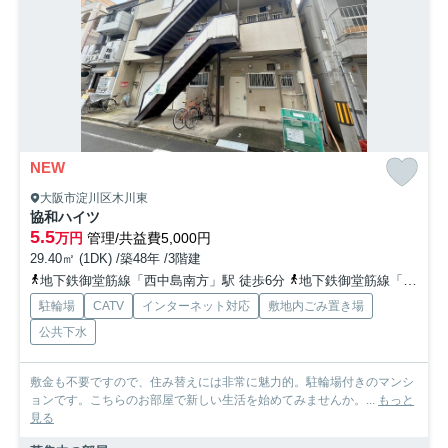
NEW
大阪市淀川区木川東
協和ハイツ
5.5
万円
管理/共益費5,000円
29.40㎡ (1DK) /築48年 /3階建
地下鉄御堂筋線「西中島南方」駅 徒歩6分
地下鉄御堂筋線「新大阪」駅 徒歩12分
駐輪場
CATV
インターネット対応
敷地内ごみ置き場
公共下水
敷金も不要ですので、住み替えには非常に魅力的。駐輪場付きのマンシ
ョンです。こちらのお部屋で新しい生活を始めてみませんか。...
もっと
見る