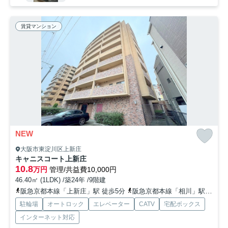
賃貸マンション
NEW
大阪市東淀川区上新庄
キャニスコート上新庄
10.8
万円
管理/共益費10,000円
46.40㎡ (1LDK) /築24年 /9階建
阪急京都本線「上新庄」駅 徒歩5分
阪急京都本線「相川」駅 徒歩12分
駐輪場
オートロック
エレベーター
CATV
宅配ボックス
インターネット対応