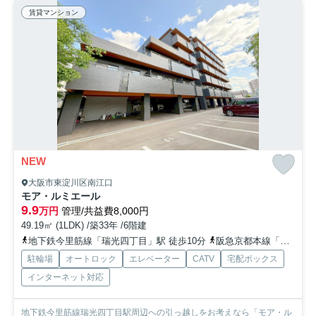
賃貸マンション
NEW
大阪市東淀川区南江口
モア・ルミエール
9.9
万円
管理/共益費8,000円
49.19㎡ (1LDK) /築33年 /6階建
地下鉄今里筋線「瑞光四丁目」駅 徒歩10分
阪急京都本線「上新庄」駅 徒歩23分
駐輪場
オートロック
エレベーター
CATV
宅配ボックス
インターネット対応
地下鉄今里筋線瑞光四丁目駅周辺への引っ越しをお考えなら「モア・ル