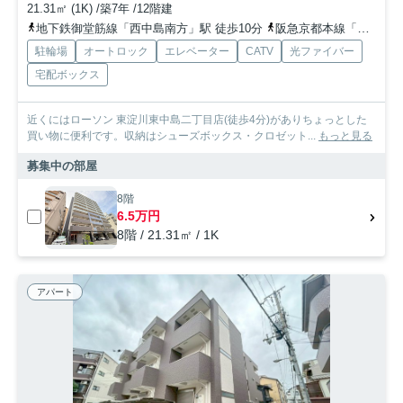
21.31㎡ (1K) /築7年 /12階建
地下鉄御堂筋線「西中島南方」駅 徒歩10分
阪急京都本線「崇禅寺」駅 徒歩8分
駐輪場
オートロック
エレベーター
CATV
光ファイバー
宅配ボックス
近くにはローソン 東淀川東中島二丁目店(徒歩4分)がありちょっとした
買い物に便利です。収納はシューズボックス・クロゼット...
もっと見る
募集中の部屋
8階
6.5万円
8階 / 21.31㎡ / 1K
アパート