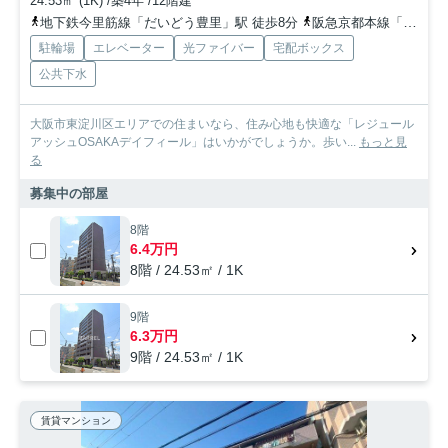
24.53㎡ (1K) /築4年 /12階建
地下鉄今里筋線「だいどう豊里」駅 徒歩8分
阪急京都本線「上新庄」駅 徒歩10分
駐輪場
エレベーター
光ファイバー
宅配ボックス
公共下水
大阪市東淀川区エリアでの住まいなら、住み心地も快適な「レジュール
アッシュOSAKAデイフィール」はいかがでしょうか。歩い...
もっと見
る
募集中の部屋
8階
6.4万円
8階 / 24.53㎡ / 1K
9階
6.3万円
9階 / 24.53㎡ / 1K
賃貸マンション