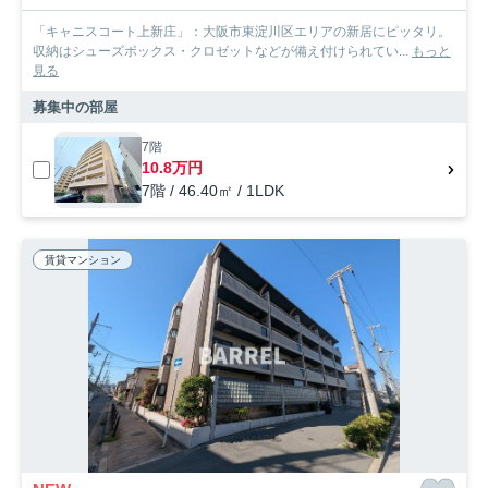
「キャニスコート上新庄」：大阪市東淀川区エリアの新居にピッタリ。
収納はシューズボックス・クロゼットなどが備え付けられてい...
もっと
見る
募集中の部屋
7階
10.8万円
7階 / 46.40㎡ / 1LDK
賃貸マンション