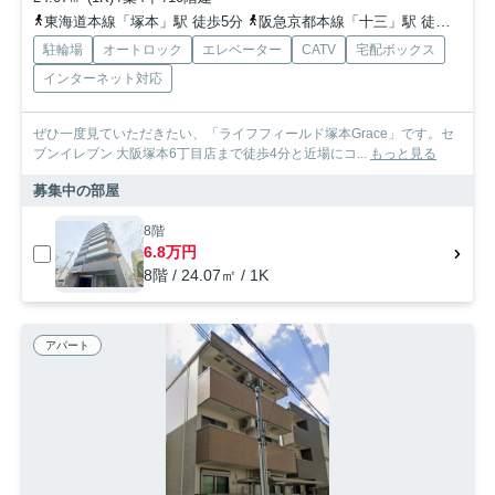
東海道本線「塚本」駅 徒歩5分
阪急京都本線「十三」駅 徒歩17分
駐輪場
オートロック
エレベーター
CATV
宅配ボックス
インターネット対応
ぜひ一度見ていただきたい、「ライフフィールド塚本Grace」です。セ
ブンイレブン 大阪塚本6丁目店まで徒歩4分と近場にコ...
もっと見る
募集中の部屋
8階
6.8万円
8階 / 24.07㎡ / 1K
アパート