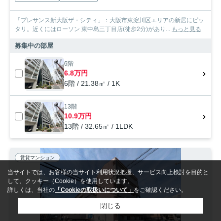
「プレサンス新大阪ザ・シティ」：大阪市東淀川区エリアの新居にピッ
タリ。近くにはローソン 東中島三丁目店(徒歩2分)があり...
もっと見る
募集中の部屋
6階
6.8万円
6階 / 21.38㎡ / 1K
13階
10.9万円
13階 / 32.65㎡ / 1LDK
賃貸マンション
当サイトでは、お客様の当サイト利用状況把握、サービス向上検討を目的と
して、クッキー（Cookie）を使用しています。
詳しくは、当社の
「Cookieの取扱いについて」
をご確認ください。
閉じる