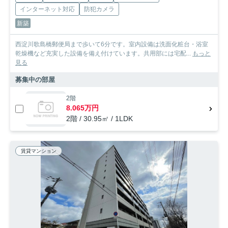
インターネット対応
防犯カメラ
新築
西淀川歌島橋郵便局まで歩いて6分です。室内設備は洗面化粧台・浴室
乾燥機など充実した設備を備え付けています。共用部には宅配...
もっと
見る
募集中の部屋
2階
8.065万円
2階 / 30.95㎡ / 1LDK
賃貸マンション