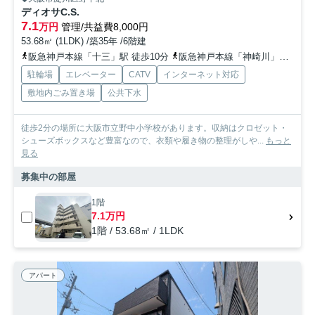
ディオサC.S.
7.1
万円
管理/共益費8,000円
53.68㎡ (1LDK) /築35年 /6階建
阪急神戸本線「十三」駅 徒歩10分
阪急神戸本線「神崎川」駅 徒歩13分
駐輪場
エレベーター
CATV
インターネット対応
敷地内ごみ置き場
公共下水
徒歩2分の場所に大阪市立野中小学校があります。収納はクロゼット・
シューズボックスなど豊富なので、衣類や履き物の整理がしや...
もっと
見る
募集中の部屋
1階
7.1万円
1階 / 53.68㎡ / 1LDK
アパート