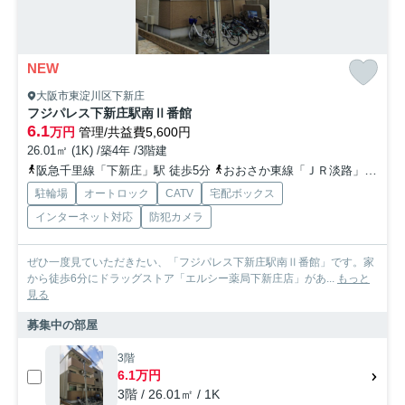
NEW
大阪市東淀川区下新庄
フジパレス下新庄駅南Ⅱ番館
6.1
万円
管理/共益費5,600円
26.01㎡ (1K) /築4年 /3階建
阪急千里線「下新庄」駅 徒歩5分
おおさか東線「ＪＲ淡路」駅 徒歩7分
駐輪場
オートロック
CATV
宅配ボックス
インターネット対応
防犯カメラ
ぜひ一度見ていただきたい、「フジパレス下新庄駅南Ⅱ番館」です。家
から徒歩6分にドラッグストア「エルシー薬局下新庄店」があ...
もっと
見る
募集中の部屋
3階
6.1万円
3階 / 26.01㎡ / 1K