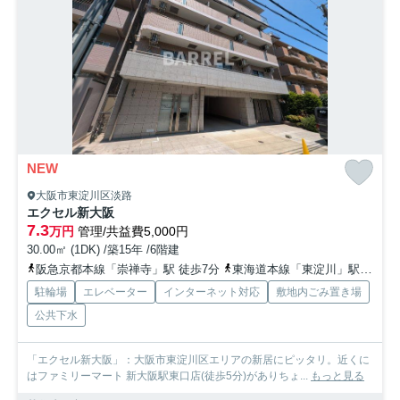
NEW
大阪市東淀川区淡路
エクセル新大阪
7.3
万円
管理/共益費5,000円
30.00㎡ (1DK) /築15年 /6階建
阪急京都本線「崇禅寺」駅 徒歩7分
東海道本線「東淀川」駅 徒歩11分
駐輪場
エレベーター
インターネット対応
敷地内ごみ置き場
公共下水
「エクセル新大阪」：大阪市東淀川区エリアの新居にピッタリ。近くに
はファミリーマート 新大阪駅東口店(徒歩5分)がありちょ...
もっと見る