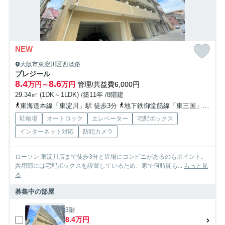
NEW
大阪市東淀川区西淡路
プレジール
8.4
8.6
万円～
万円
管理/共益費6,000円
29.34㎡ (1DK～1LDK) /築11年 /8階建
東海道本線「東淀川」駅 徒歩3分
地下鉄御堂筋線「東三国」駅 徒歩10分
駐輪場
オートロック
エレベーター
宅配ボックス
インターネット対応
防犯カメラ
ローソン 東淀川店まで徒歩3分と近場にコンビニがあるのもポイント。
共用部には宅配ボックスを設置しているため、家で何時間も...
もっと見
る
募集中の部屋
3階
8.4万円