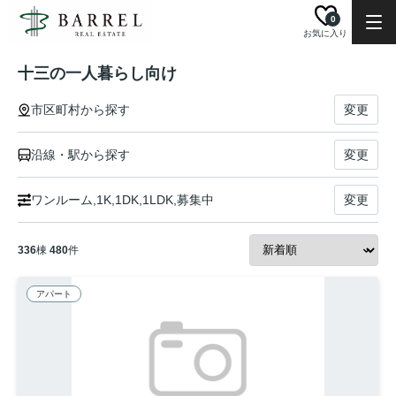
0
お気に入り
十三の一人暮らし向け
市区町村から探す
変更
沿線・駅から探す
変更
ワンルーム,1K,1DK,1LDK,募集中
変更
336
棟
480
件
アパート