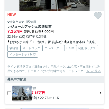
NEW
大阪市東淀川区菅原
レジュールアッシュ淡路駅前
7.15
万円
管理/共益費8,000円
22.76㎡ (1K) /築7年 /10階建
おおさか東線「ＪＲ淡路」駅 徒歩3分
阪急京都本線「淡路」駅 徒歩6分
駐輪場
オートロック
エレベーター
CATV
宅配ボックス
インターネット対応
ライフ 東淡路店まで387mです。宅配ボックスは在宅・不在問わずに利
用できるので、日中家にいない方や家でもリモートワーク...
もっと見る
募集中の部屋
6階
7.15万円
6階 / 22.76㎡ / 1K