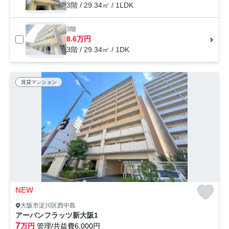
3階 / 29.34㎡ / 1LDK
3階
8.6万円
3階 / 29.34㎡ / 1DK
賃貸マンション
NEW
大阪市淀川区西中島
アーバンフラッツ新大阪1
7
万円
管理/共益費6,000円