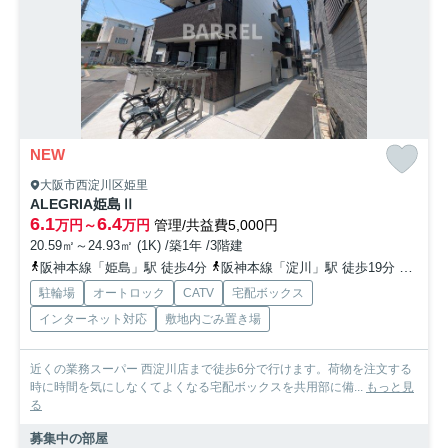
NEW
大阪市西淀川区姫里
ALEGRIA姫島Ⅱ
6.1
6.4
万円～
万円
管理/共益費5,000円
20.59㎡～24.93㎡ (1K) /築1年 /3階建
阪神本線「姫島」駅 徒歩4分
阪神本線「淀川」駅 徒歩19分
東西線
駐輪場
オートロック
CATV
宅配ボックス
インターネット対応
敷地内ごみ置き場
近くの業務スーパー 西淀川店まで徒歩6分で行けます。荷物を注文する
時に時間を気にしなくてよくなる宅配ボックスを共用部に備...
もっと見
る
募集中の部屋