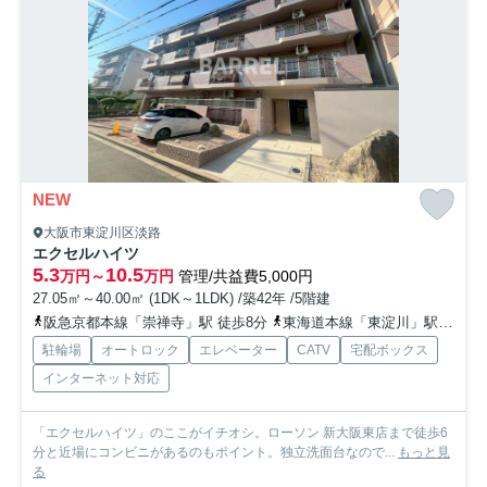
NEW
大阪市東淀川区淡路
エクセルハイツ
5.3
10.5
万円～
万円
管理/共益費5,000円
27.05㎡～40.00㎡ (1DK～1LDK) /築42年 /5階建
阪急京都本線「崇禅寺」駅 徒歩8分
東海道本線「東淀川」駅 徒歩10分
駐輪場
オートロック
エレベーター
CATV
宅配ボックス
インターネット対応
「エクセルハイツ」のここがイチオシ。ローソン 新大阪東店まで徒歩6
分と近場にコンビニがあるのもポイント。独立洗面台なので...
もっと見
る