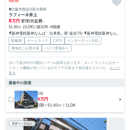
NEW
大阪市西淀川区大和田
ラフィーネ井上
8
万円
管理/共益費-
51.60㎡ (1LDK) /築32年 /4階建
阪神電鉄阪神なんば「出来島」駅 徒歩7分
阪神電鉄阪神なんば「福」駅 徒歩7分
駐輪場
オートロック
CATV
インターネット対応
敷地内ごみ置き場
バイク置場あり
歩いて徒歩6分の場所にパール薬局もあります。エントランスにはオー
トロック機能が付いているのでドアの前まで来訪者が入りづら...
もっと
見る
募集中の部屋
2階
8万円
2階 / 51.60㎡ / 1LDK
賃貸マンション