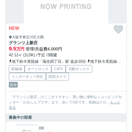
NEW
大阪市東淀川区大隅
グランツ上新庄
9.5
万円
管理/共益費4,000円
42.12㎡ (1LDK) /予定 /3階建
地下鉄今里筋線「瑞光四丁目」駅 徒歩10分
地下鉄今里筋線「だいどう豊里」駅 徒歩11分
駐輪場
オートロック
CATV
宅配ボックス
インターネット対応
防犯カメラ
新築
「グランツ上新庄」のここがイチオシ。買い物に便利なショッピングセ
ンター「かみしんプラザ」まで、歩いて3分です。収納はクロ...
もっと
見る
募集中の部屋
3階