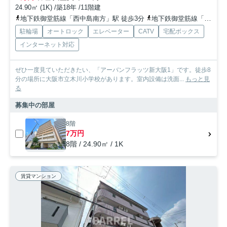
24.90㎡ (1K) /築18年 /11階建
地下鉄御堂筋線「西中島南方」駅 徒歩3分
地下鉄御堂筋線「新大阪」駅 徒歩15分
駐輪場
オートロック
エレベーター
CATV
宅配ボックス
インターネット対応
ぜひ一度見ていただきたい、「アーバンフラッツ新大阪1」です。徒歩8
分の場所に大阪市立木川小学校があります。室内設備は洗面...
もっと見
る
募集中の部屋
8階
7万円
8階 / 24.90㎡ / 1K
賃貸マンション