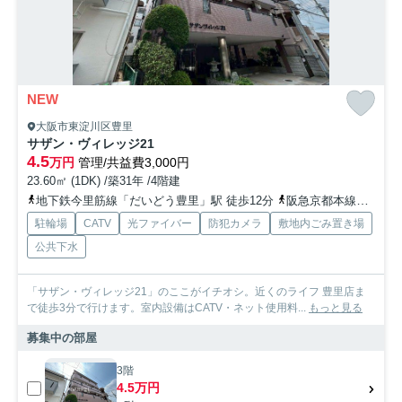
NEW
大阪市東淀川区豊里
サザン・ヴィレッジ21
4.5
万円
管理/共益費3,000円
23.60㎡ (1DK) /築31年 /4階建
地下鉄今里筋線「だいどう豊里」駅 徒歩12分
阪急京都本線「上新庄」駅 徒歩16分
駐輪場
CATV
光ファイバー
防犯カメラ
敷地内ごみ置き場
公共下水
「サザン・ヴィレッジ21」のここがイチオシ。近くのライフ 豊里店ま
で徒歩3分で行けます。室内設備はCATV・ネット使用料...
もっと見る
募集中の部屋
3階
4.5万円