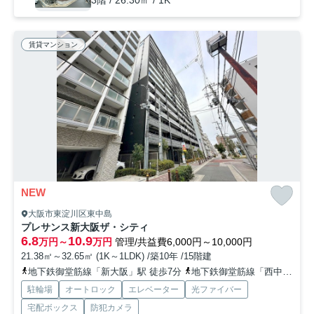
賃貸マンション
NEW
大阪市東淀川区東中島
プレサンス新大阪ザ・シティ
6.8
10.9
万円～
万円
管理/共益費6,000円～10,000円
21.38㎡～32.65㎡ (1K～1LDK) /築10年 /15階建
地下鉄御堂筋線「新大阪」駅 徒歩7分
地下鉄御堂筋線「西中島南方」駅 徒歩14分
駐輪場
オートロック
エレベーター
光ファイバー
宅配ボックス
防犯カメラ