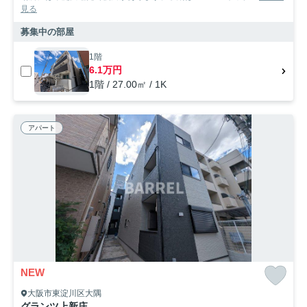
見る
募集中の部屋
1階
6.1万円
1階 / 27.00㎡ / 1K
アパート
NEW
大阪市東淀川区大隅
グランツ上新庄