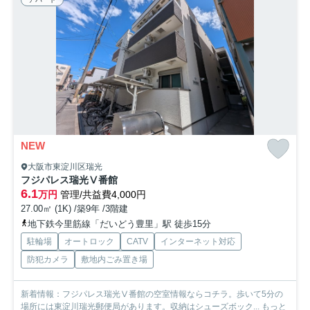
NEW
大阪市東淀川区瑞光
フジパレス瑞光Ⅴ番館
6.1
万円
管理/共益費4,000円
27.00㎡ (1K) /築9年 /3階建
地下鉄今里筋線「だいどう豊里」駅 徒歩15分
駐輪場
オートロック
CATV
インターネット対応
防犯カメラ
敷地内ごみ置き場
新着情報：フジパレス瑞光Ⅴ番館の空室情報ならコチラ。歩いて5分の
場所には東淀川瑞光郵便局があります。収納はシューズボック...
もっと