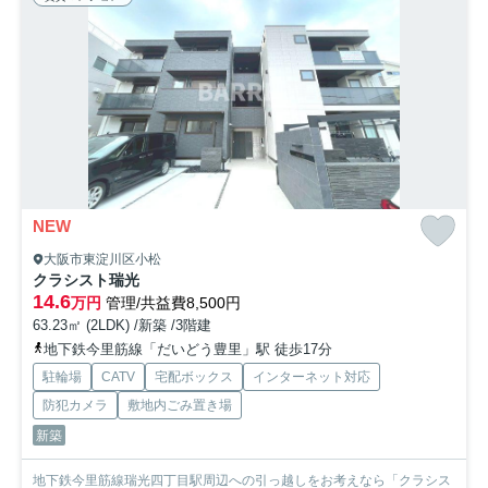
NEW
大阪市東淀川区小松
クラシスト瑞光
14.6
万円
管理/共益費8,500円
63.23㎡ (2LDK) /新築 /3階建
地下鉄今里筋線「だいどう豊里」駅 徒歩17分
駐輪場
CATV
宅配ボックス
インターネット対応
防犯カメラ
敷地内ごみ置き場
新築
地下鉄今里筋線瑞光四丁目駅周辺への引っ越しをお考えなら「クラシス