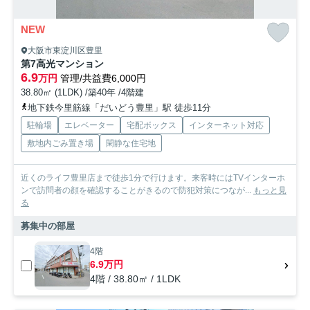
NEW
大阪市東淀川区豊里
第7高光マンション
6.9
万円
管理/共益費6,000円
38.80㎡ (1LDK) /築40年 /4階建
地下鉄今里筋線「だいどう豊里」駅 徒歩11分
駐輪場
エレベーター
宅配ボックス
インターネット対応
敷地内ごみ置き場
閑静な住宅地
近くのライフ豊里店まで徒歩1分で行けます。来客時にはTVインターホ
ンで訪問者の顔を確認することがきるので防犯対策につなが...
もっと見
る
募集中の部屋
4階
6.9万円
4階 / 38.80㎡ / 1LDK