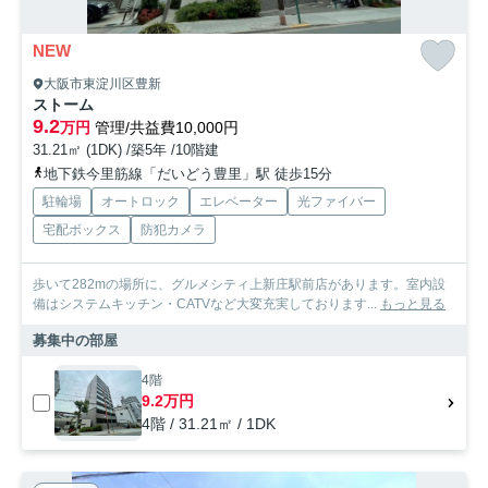
NEW
大阪市東淀川区豊新
ストーム
9.2
万円
管理/共益費10,000円
31.21㎡ (1DK) /築5年 /10階建
地下鉄今里筋線「だいどう豊里」駅 徒歩15分
駐輪場
オートロック
エレベーター
光ファイバー
宅配ボックス
防犯カメラ
歩いて282mの場所に、グルメシティ上新庄駅前店があります。室内設
備はシステムキッチン・CATVなど大変充実しております...
もっと見る
募集中の部屋
4階
9.2万円
4階 / 31.21㎡ / 1DK