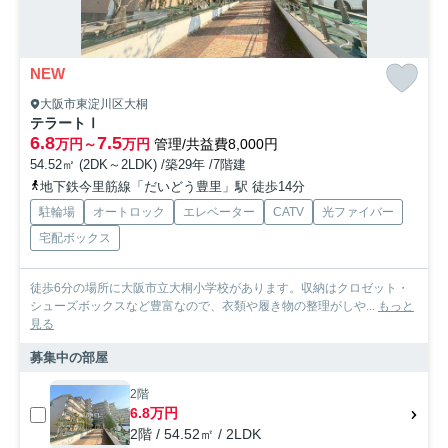
NEW
大阪市東淀川区大桐
テラートⅠ
6.8
7.5
万円～
万円
管理/共益費8,000円
54.52㎡ (2DK～2LDK) /築29年 /7階建
地下鉄今里筋線「だいどう豊里」駅 徒歩14分
駐輪場
オートロック
エレベーター
CATV
光ファイバー
宅配ボックス
徒歩6分の場所に大阪市立大桐小学校があります。収納はクロゼット・
シューズボックスなど豊富なので、衣類や履き物の整理がしや...
もっと
見る
募集中の部屋
2階
6.8万円
2階 / 54.52㎡ / 2LDK