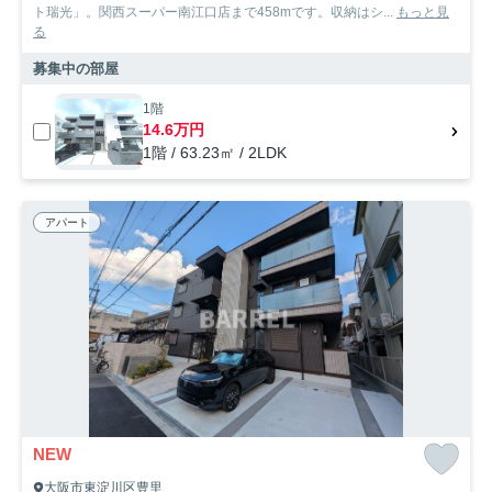
ト瑞光」。関西スーパー南江口店まで458mです。収納はシ...
もっと見
る
募集中の部屋
1階
14.6万円
1階 / 63.23㎡ / 2LDK
アパート
NEW
大阪市東淀川区豊里