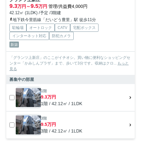
9.3
9.5
万円～
万円
管理/共益費4,000円
42.12㎡ (1LDK) /予定 /3階建
地下鉄今里筋線「だいどう豊里」駅 徒歩11分
駐輪場
オートロック
CATV
宅配ボックス
インターネット対応
防犯カメラ
新築
「グランツ上新庄」のここがイチオシ。買い物に便利なショッピングセ
ンター「かみしんプラザ」まで、歩いて3分です。収納はクロ...
もっと
見る
募集中の部屋
1階
9.3万円
1階 / 42.12㎡ / 1LDK
3階
9.5万円
3階 / 42.12㎡ / 1LDK