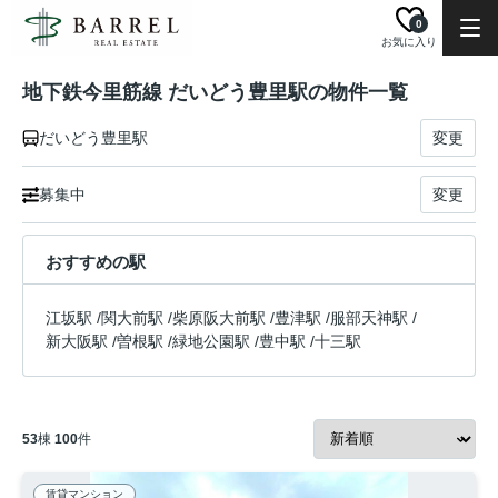
0
お気に入り
地下鉄今里筋線 だいどう豊里駅の物件一覧
だいどう豊里駅
変更
募集中
変更
おすすめの駅
江坂駅
/
関大前駅
/
柴原阪大前駅
/
豊津駅
/
服部天神駅
/
新大阪駅
/
曽根駅
/
緑地公園駅
/
豊中駅
/
十三駅
53
棟
100
件
賃貸マンション