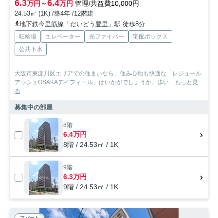
6.3
6.4
万円～
万円
管理/共益費10,000円
24.53㎡ (1K) /築4年 /12階建
地下鉄今里筋線「だいどう豊里」駅 徒歩8分
駐輪場
エレベーター
光ファイバー
宅配ボックス
公共下水
大阪市東淀川区エリアでの住まいなら、住み心地も快適な「レジュール
アッシュOSAKAデイフィール」はいかがでしょうか。歩い...
もっと見
る
募集中の部屋
8階
6.4万円
8階 / 24.53㎡ / 1K
9階
6.3万円
9階 / 24.53㎡ / 1K
アパート