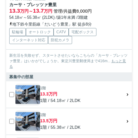
カーサ・ブレッツァ豊里
13.3
13.7
万円～
万円
管理/共益費8,000円
54.18㎡～55.38㎡ (2LDK) /築1年未満 /3階建
地下鉄今里筋線「だいどう豊里」駅 徒歩8分
駐輪場
オートロック
CATV
宅配ボックス
インターネット対応
防犯カメラ
新生活を失敗せず、スタートさせたいならこちらの「カーサ・ブレッツ
ァ豊里」はいかがでしょうか。東淀川豊里郵便局まで416m...
もっと見
る
募集中の部屋
1階
13.3万円
1階 / 54.18㎡ / 2LDK
1階
13.5万円
1階 / 55.38㎡ / 2LDK