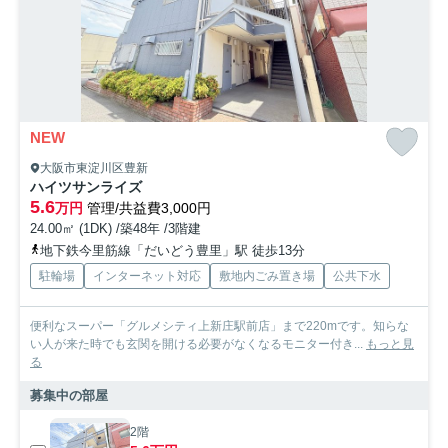
NEW
大阪市東淀川区豊新
ハイツサンライズ
5.6
万円
管理/共益費3,000円
24.00㎡ (1DK) /築48年 /3階建
地下鉄今里筋線「だいどう豊里」駅 徒歩13分
駐輪場
インターネット対応
敷地内ごみ置き場
公共下水
便利なスーパー「グルメシティ上新庄駅前店」まで220mです。知らな
い人が来た時でも玄関を開ける必要がなくなるモニター付き...
もっと見
る
募集中の部屋
2階