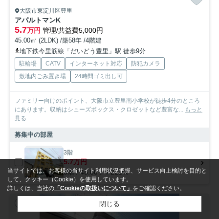
大阪市東淀川区豊里
アパルトマンK
5.7
万円
管理/共益費5,000円
45.00㎡ (2LDK) /築58年 /4階建
地下鉄今里筋線「だいどう豊里」駅 徒歩9分
駐輪場
CATV
インターネット対応
防犯カメラ
敷地内ごみ置き場
24時間ゴミ出し可
ファミリー向けのポイント、大阪市立豊里南小学校が徒歩4分のところ
にあります。収納はシューズボックス・クロゼットなど豊富な...
もっと
見る
募集中の部屋
3階
5.7万円
当サイトでは、お客様の当サイト利用状況把握、サービス向上検討を目的と
3階 / 45.00㎡ / 2LDK
して、クッキー（Cookie）を使用しています。
詳しくは、当社の
「Cookieの取扱いについて」
をご確認ください。
閉じる
賃貸マンション