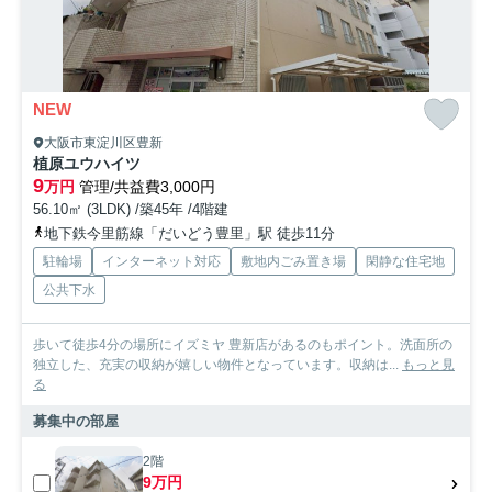
NEW
大阪市東淀川区豊新
植原ユウハイツ
9
万円
管理/共益費3,000円
56.10㎡ (3LDK) /築45年 /4階建
地下鉄今里筋線「だいどう豊里」駅 徒歩11分
駐輪場
インターネット対応
敷地内ごみ置き場
閑静な住宅地
公共下水
歩いて徒歩4分の場所にイズミヤ 豊新店があるのもポイント。洗面所の
独立した、充実の収納が嬉しい物件となっています。収納は...
もっと見
る
募集中の部屋
2階
9万円