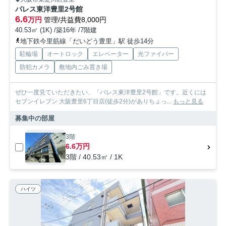
パレス東洋豊里2号館
6.6
万円
管理/共益費8,000円
40.53㎡ (1K) /築16年 /7階建
地下鉄今里筋線「だいどう豊里」駅 徒歩14分
駐輪場
オートロック
エレベーター
光ファイバー
防犯カメラ
敷地内ごみ置き場
ぜひ一度見ていただきたい、「パレス東洋豊里2号館」です。近くには
セブンイレブン 大阪豊里6丁目店(徒歩2分)がありちょっ...
もっと見る
募集中の部屋
3階
6.6万円
3階 / 40.53㎡ / 1K
ハイツ