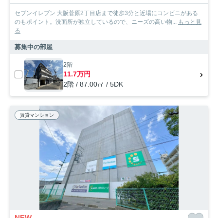
セブンイレブン 大阪菅原2丁目店まで徒歩3分と近場にコンビニがある
のもポイント。洗面所が独立しているので、ニーズの高い物...
もっと見
る
募集中の部屋
2階
11.7万円
2階 / 87.00㎡ / 5DK
賃貸マンション
NEW