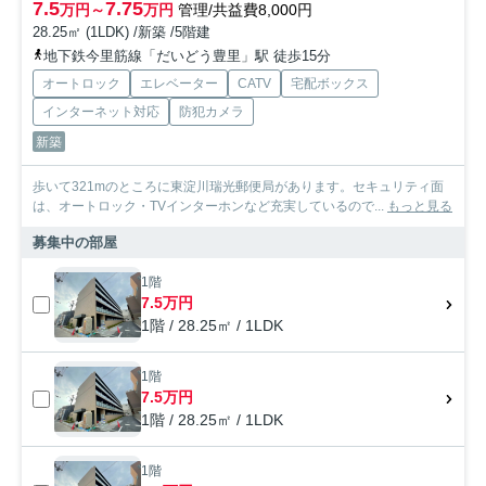
7.5
7.75
万円～
万円
管理/共益費8,000円
28.25㎡ (1LDK) /新築 /5階建
地下鉄今里筋線「だいどう豊里」駅 徒歩15分
オートロック
エレベーター
CATV
宅配ボックス
インターネット対応
防犯カメラ
新築
歩いて321mのところに東淀川瑞光郵便局があります。セキュリティ面
は、オートロック・TVインターホンなど充実しているので...
もっと見る
募集中の部屋
1階
7.5万円
1階 / 28.25㎡ / 1LDK
1階
7.5万円
1階 / 28.25㎡ / 1LDK
1階