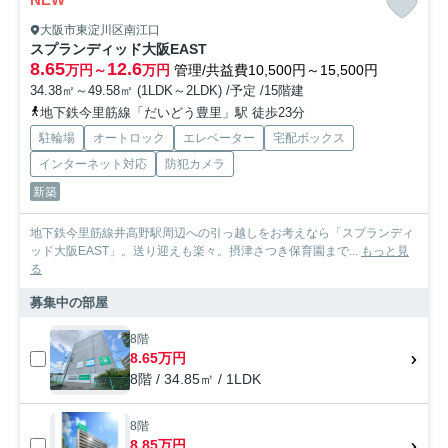
大阪市東淀川区南江口
スプランディッド大阪EAST
8.65
12.6
万円～
万円
管理/共益費10,500円～15,500円
34.38㎡～49.58㎡ (1LDK～2LDK) /予定 /15階建
地下鉄今里筋線「だいどう豊里」駅 徒歩23分
駐輪場
オートロック
エレベーター
宅配ボックス
インターネット対応
防犯カメラ
新築
地下鉄今里筋線井高野駅周辺への引っ越しをお考えなら「スプランディ
ッド大阪EAST」。送り迎えも楽々。摂津さつき保育園まで...
もっと見
る
募集中の部屋
8階
8.65万円
8階 / 34.85㎡ / 1LDK
8階
8.85万円