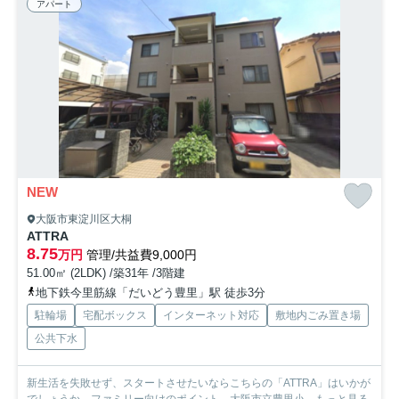
アパート
NEW
大阪市東淀川区大桐
ATTRA
8.75
万円
管理/共益費9,000円
51.00㎡ (2LDK) /築31年 /3階建
地下鉄今里筋線「だいどう豊里」駅 徒歩3分
駐輪場
宅配ボックス
インターネット対応
敷地内ごみ置き場
公共下水
新生活を失敗せず、スタートさせたいならこちらの「ATTRA」はいかが