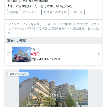
43.00㎡ (2DK) /築48年 /5階建
地下鉄今里筋線「だいどう豊里」駅 徒歩14分
駐輪場
光ファイバー
敷地内ごみ置き場
公共下水
TVインターフォンを設置し、セキュリティに配慮した物件です。お手入
れしやすくなっているので綺麗な状態を保ちやすい洗面化粧...
もっと見
る
募集中の部屋
2階
6万円
2階 / 43.00㎡ / 2DK
賃貸マンション