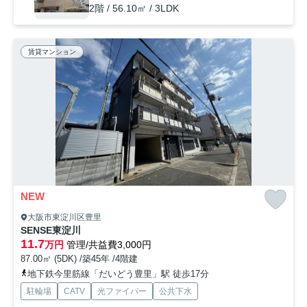
2階 / 56.10㎡ / 3LDK
賃貸マンション
NEW
大阪市東淀川区豊里
SENSE東淀川
11.7
万円
管理/共益費3,000円
87.00㎡ (5DK) /築45年 /4階建
地下鉄今里筋線「だいどう豊里」駅 徒歩17分
駐輪場
CATV
光ファイバー
公共下水