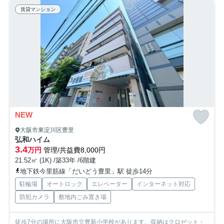
賃貸マンション
NEW
大阪市東淀川区豊里
弘和ハイム
3.4
万円
管理/共益費8,000円
21.52㎡ (1K) /築33年 /6階建
地下鉄今里筋線「だいどう豊里」駅 徒歩14分
駐輪場
オートロック
エレベーター
インターネット対応
防犯カメラ
敷地内ごみ置き場
徒歩7分の場所に大阪市立豊新小学校があります。収納はクロゼット・