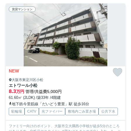
賃貸マンション
NEW
大阪市東淀川区小松
エトワール小松
8.3
万円
管理/共益費5,000円
61.60㎡ (2LDK) /築33年 /4階建
地下鉄今里筋線「だいどう豊里」駅 徒歩16分
駐輪場
CATV
光ファイバー
敷地内ごみ置き場
公共下水
ファミリー向けのポイント、大阪市立大隅西小学校が徒歩5分のところ