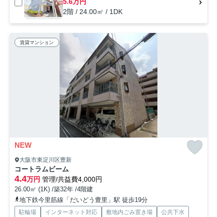
5.6万円
2階 / 24.00㎡ / 1DK
賃貸マンション
NEW
大阪市東淀川区豊新
コートラムビーム
4.4
万円
管理/共益費4,000円
26.00㎡ (1K) /築32年 /4階建
地下鉄今里筋線「だいどう豊里」駅 徒歩19分
駐輪場
インターネット対応
敷地内ごみ置き場
公共下水