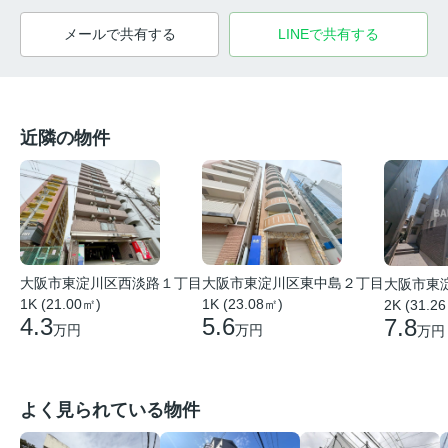
メールで共有する
LINEで共有する
近隣の物件
大阪市東淀川区西淡路１丁目
大阪市東淀川区東中島２丁目
大阪市東
1K (21.00㎡)
1K (23.08㎡)
2K (31.2
4.3
5.6
7.8
万円
万円
万円
よく見られている物件