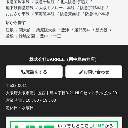
阪急宝塚本線
阪急千里線
北大阪急行電鉄
地下鉄御堂筋線
大阪モノレール本線
阪急京都本線
おおさか東線
東海道本線
阪急箕面線
阪急神戸本線
駅から探す
江坂
関大前
柴原阪大前
豊津
服部天神
新大阪
曽根
緑地公園
豊中
十三
株式会社BARREL（西中島南方店）
電話をする
お問い合わせ
〒532-0011
大阪府大阪市淀川区西中島４丁目3-21 NLCセントラルビル 201
営業時間：
10：00～19：00
定休日：
水曜日