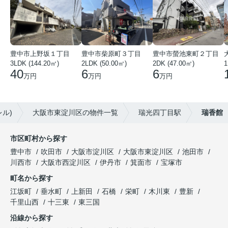
豊中市上野坂１丁目
豊中市柴原町３丁目
豊中市螢池東町２丁目
3LDK (144.20㎡)
2LDK (50.00㎡)
2DK (47.00㎡)
40
6
6
万円
万円
万円
ル)
大阪市東淀川区の物件一覧
瑞光四丁目駅
瑞香館
市区町村から探す
豊中市
吹田市
大阪市淀川区
大阪市東淀川区
池田市
川西市
大阪市西淀川区
伊丹市
箕面市
宝塚市
町名から探す
江坂町
垂水町
上新田
石橋
栄町
木川東
豊新
千里山西
十三東
東三国
沿線から探す