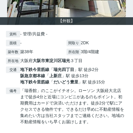
【外観】
- 管理/共益費 -
賃料
-
2DK
面積
間取り
築38年
3階/4階建
築年数
所在階
大阪府
大阪市東淀川区
瑞光
３丁目
所在地
地下鉄今里筋線
「
瑞光四丁目
」駅 徒歩2分
交通
阪急京都本線
「
上新庄
」駅 徒歩13分
地下鉄今里筋線
「
だいどう豊里
」駅 徒歩15分
「瑞香館」のここがイチオシ。ローソン 大阪経大北店
備考
まで徒歩4分と近場にコンビニがあるのもポイント。初
期費用はカードで決済いただけます。徒歩2分で駅にア
クセスできる物件です。できるだけ早めに不動産情報を
集めたい方は当社スタッフまでご連絡ください。地域の
不動産情報をいち早くお届けします。