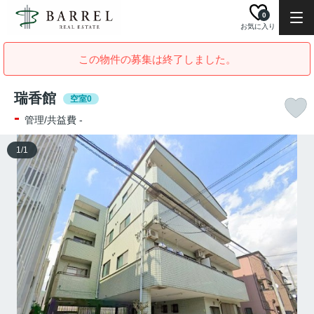
0
お気に入り
この物件の募集は終了しました。
瑞香館
空室0
-
管理/共益費 -
1
/
1