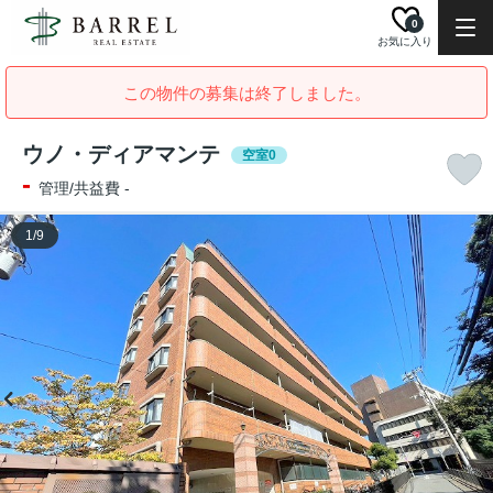
0
お気に入り
この物件の募集は終了しました。
ウノ・ディアマンテ
空室0
-
管理/共益費 -
1
/
9