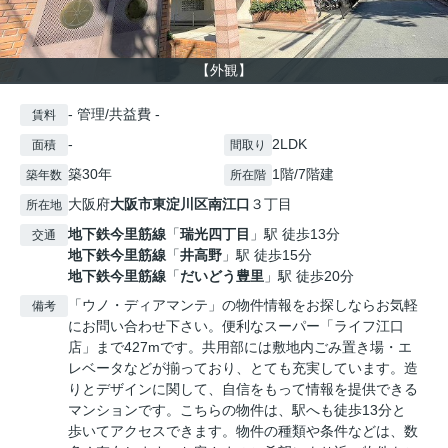
【外観】
- 管理/共益費 -
賃料
-
2LDK
面積
間取り
築30年
1階/7階建
築年数
所在階
大阪府
大阪市東淀川区
南江口
３丁目
所在地
地下鉄今里筋線
「
瑞光四丁目
」駅 徒歩13分
交通
地下鉄今里筋線
「
井高野
」駅 徒歩15分
地下鉄今里筋線
「
だいどう豊里
」駅 徒歩20分
「ウノ・ディアマンテ」の物件情報をお探しならお気軽
備考
にお問い合わせ下さい。便利なスーパー「ライフ江口
店」まで427mです。共用部には敷地内ごみ置き場・エ
レベータなどが揃っており、とても充実しています。造
りとデザインに関して、自信をもって情報を提供できる
マンションです。こちらの物件は、駅へも徒歩13分と
歩いてアクセスできます。物件の種類や条件などは、数