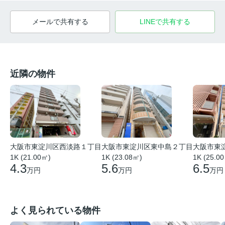
メールで共有する
LINEで共有する
近隣の物件
大阪市東
大阪市東淀川区西淡路１丁目
大阪市東淀川区東中島２丁目
1K (25.0
1K (21.00㎡)
1K (23.08㎡)
6.5
4.3
5.6
万円
万円
万円
よく見られている物件