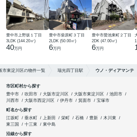
豊中市上野坂１丁目
豊中市柴原町３丁目
豊中市螢池東町２丁目
3LDK (144.20㎡)
2LDK (50.00㎡)
2DK (47.00㎡)
40
6
6
万円
万円
万円
阪市東淀川区の物件一覧
瑞光四丁目駅
ウノ・ディアマンテ
市区町村から探す
豊中市
吹田市
大阪市淀川区
大阪市東淀川区
池田市
川西市
大阪市西淀川区
伊丹市
箕面市
宝塚市
町名から探す
江坂町
垂水町
上新田
栄町
石橋
豊新
木川東
東三国
十三東
東中島
沿線から探す