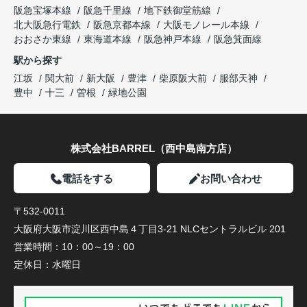
阪急宝塚本線
阪急千里線
地下鉄御堂筋線
北大阪急行電鉄
阪急京都本線
大阪モノレール本線
おおさか東線
東海道本線
阪急神戸本線
阪急箕面線
駅から探す
江坂
関大前
新大阪
豊津
柴原阪大前
服部天神
豊中
十三
曽根
緑地公園
株式会社BARREL（西中島南方店）
電話をする
お問い合わせ
〒532-0011
大阪府大阪市淀川区西中島４丁目3-21 NLCセントラルビル 201
営業時間：
10：00～19：00
定休日：
水曜日