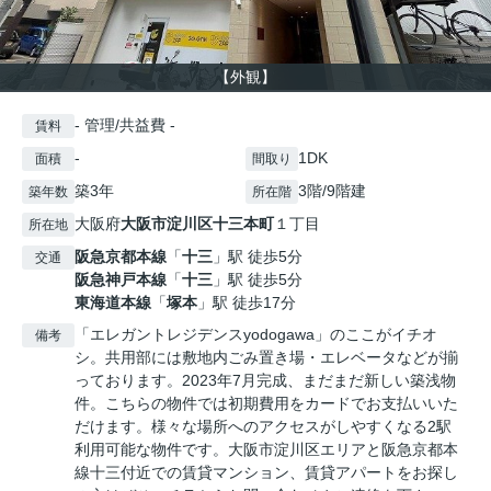
【外観】
- 管理/共益費 -
賃料
-
1DK
面積
間取り
築3年
3階/9階建
築年数
所在階
大阪府
大阪市淀川区
十三本町
１丁目
所在地
阪急京都本線
「
十三
」駅 徒歩5分
交通
阪急神戸本線
「
十三
」駅 徒歩5分
東海道本線
「
塚本
」駅 徒歩17分
「エレガントレジデンスyodogawa」のここがイチオ
備考
シ。共用部には敷地内ごみ置き場・エレベータなどが揃
っております。2023年7月完成、まだまだ新しい築浅物
件。こちらの物件では初期費用をカードでお支払いいた
だけます。様々な場所へのアクセスがしやすくなる2駅
利用可能な物件です。大阪市淀川区エリアと阪急京都本
線十三付近での賃貸マンション、賃貸アパートをお探し