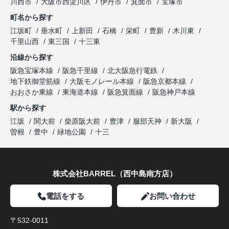
川西市
大阪市西淀川区
伊丹市
箕面市
宝塚市
町名から探す
江坂町
垂水町
上新田
石橋
栄町
豊新
木川東
千里山西
東三国
十三東
沿線から探す
阪急宝塚本線
阪急千里線
北大阪急行電鉄
地下鉄御堂筋線
大阪モノレール本線
阪急京都本線
おおさか東線
東海道本線
阪急箕面線
阪急神戸本線
駅から探す
江坂
関大前
柴原阪大前
豊津
服部天神
新大阪
曽根
豊中
緑地公園
十三
株式会社BARREL（西中島南方店）
電話をする
お問い合わせ
〒532-0011