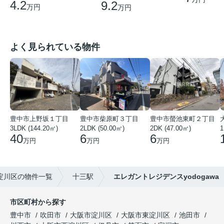
4.2
9.2
万円
万円
よく見られている物件
豊中市上野坂１丁目
豊中市柴原町３丁目
豊中市螢池東町２丁目
3LDK (144.20㎡)
2LDK (50.00㎡)
2DK (47.00㎡)
40
6
6
万円
万円
万円
淀川区の物件一覧
十三駅
エレガントレジデンスyodogawa
市区町村から探す
豊中市
吹田市
大阪市淀川区
大阪市東淀川区
池田市