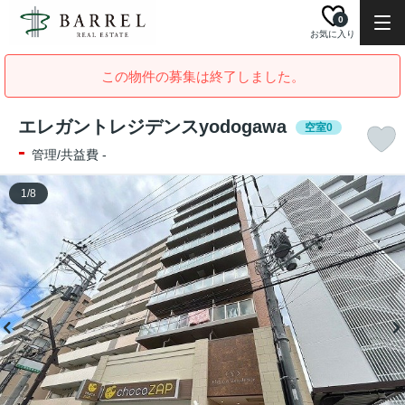
0
お気に入り
この物件の募集は終了しました。
エレガントレジデンスyodogawa
空室0
-
管理/共益費 -
1
/
8