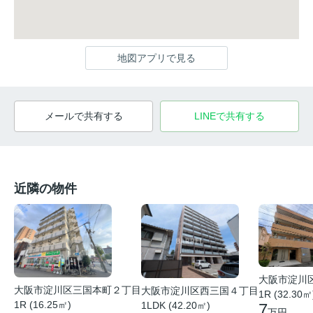
地図アプリで見る
メールで共有する
LINEで共有する
近隣の物件
大阪市淀川
大阪市淀川区三国本町２丁目
大阪市淀川区西三国４丁目
1R (32.30㎡
1R (16.25㎡)
1LDK (42.20㎡)
7
万円