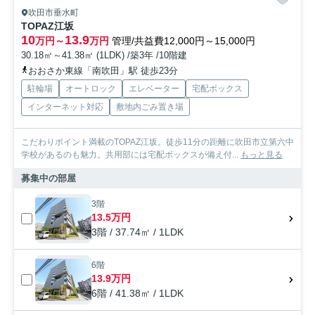
吹田市垂水町
TOPAZ江坂
10
13.9
万円～
万円
管理/共益費12,000円～15,000円
30.18㎡～41.38㎡ (1LDK) /築3年 /10階建
おおさか東線「南吹田」駅 徒歩23分
駐輪場
オートロック
エレベーター
宅配ボックス
インターネット対応
敷地内ごみ置き場
こだわりポイント満載のTOPAZ江坂。徒歩11分の距離に吹田市立第六中
学校があるのも魅力。共用部には宅配ボックスが備え付...
もっと見る
募集中の部屋
3階
13.5万円
3階 / 37.74㎡ / 1LDK
6階
13.9万円
6階 / 41.38㎡ / 1LDK