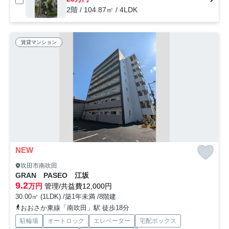
2階 / 104.87㎡ / 4LDK
賃貸マンション
NEW
吹田市南吹田
GRAN PASEO 江坂
9.2
万円
管理/共益費12,000円
30.00㎡ (1LDK) /築1年未満 /8階建
おおさか東線「南吹田」駅 徒歩18分
駐輪場
オートロック
エレベーター
宅配ボックス