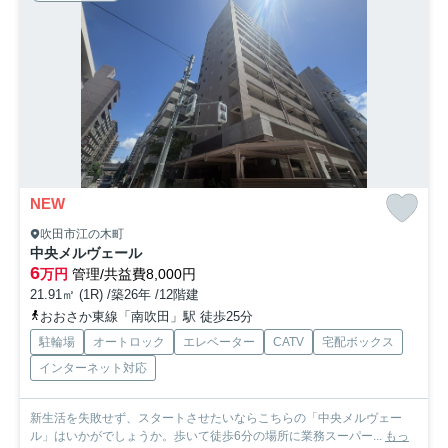
NEW
吹田市江の木町
中央メルヴェール
6
万円
管理/共益費8,000円
21.91㎡ (1R) /築26年 /12階建
おおさか東線「南吹田」駅 徒歩25分
駐輪場
オートロック
エレベーター
CATV
宅配ボックス
インターネット対応
新生活を失敗せず、スタートさせたいならこちらの「中央メルヴェー
ル」はいかがでしょうか。歩いて徒歩6分の場所に業務スーパー...
もっ