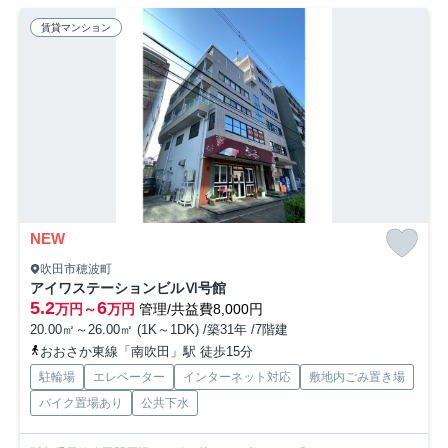
賃貸マンション
NEW
吹田市穂波町
アイワステーションビルⅥ号館
5.2
6
万円～
万円
管理/共益費8,000円
20.00㎡～26.00㎡ (1K～1DK) /築31年 /7階建
おおさか東線「南吹田」駅 徒歩15分
駐輪場
エレベーター
インターネット対応
敷地内ごみ置き場
バイク置場あり
公共下水