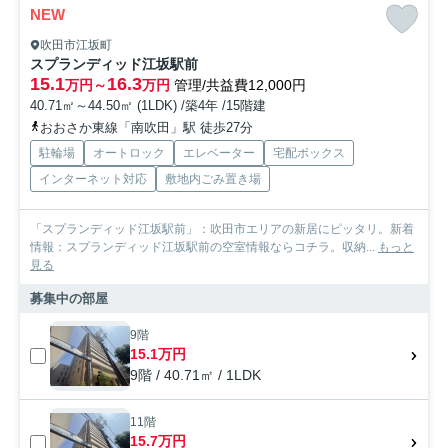
NEW
吹田市江坂町
スプランディッド江坂駅前
15.1
16.3
万円～
万円
管理/共益費12,000円
40.71㎡～44.50㎡ (1LDK) /築4年 /15階建
おおさか東線「南吹田」駅 徒歩27分
駐輪場
オートロック
エレベーター
宅配ボックス
インターネット対応
敷地内ごみ置き場
「スプランディッド江坂駅前」：吹田市エリアの新居にピッタリ。新着
情報：スプランディッド江坂駅前の空室情報ならコチラ。収納...
もっと
見る
募集中の部屋
9階
15.1万円
9階 / 40.71㎡ / 1LDK
11階
15.7万円