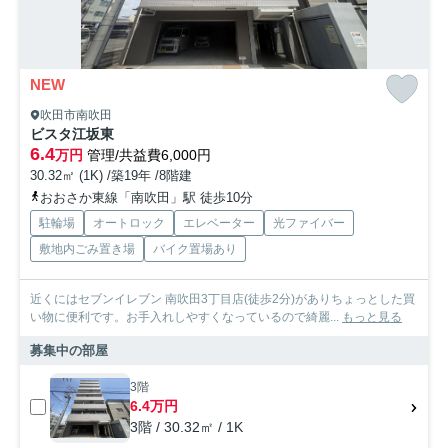
NEW
吹田市南吹田
ビスタ江坂東
6.4
万円
管理/共益費6,000円
30.32㎡ (1K) /築19年 /8階建
おおさか東線「南吹田」駅 徒歩10分
駐輪場
オートロック
エレベーター
光ファイバー
敷地内ごみ置き場
バイク置場あり
近くにはセブンイレブン 南吹田3丁目店(徒歩2分)がありちょっとした買
い物に便利です。お手入れしやすくなっているので綺麗...
もっと見る
募集中の部屋
3階
6.4万円
3階 / 30.32㎡ / 1K