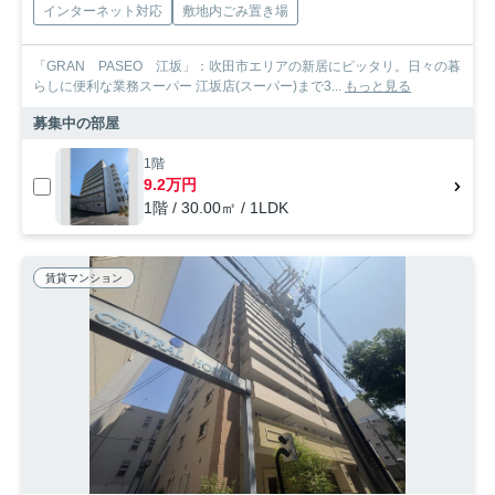
インターネット対応
敷地内ごみ置き場
「GRAN PASEO 江坂」：吹田市エリアの新居にピッタリ。日々の暮
らしに便利な業務スーパー 江坂店(スーパー)まで3...
もっと見る
募集中の部屋
1階
9.2万円
1階 / 30.00㎡ / 1LDK
賃貸マンション