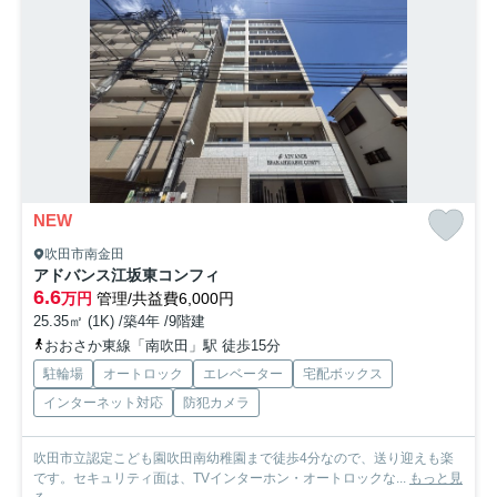
NEW
吹田市南金田
アドバンス江坂東コンフィ
6.6
万円
管理/共益費6,000円
25.35㎡ (1K) /築4年 /9階建
おおさか東線「南吹田」駅 徒歩15分
駐輪場
オートロック
エレベーター
宅配ボックス
インターネット対応
防犯カメラ
吹田市立認定こども園吹田南幼稚園まで徒歩4分なので、送り迎えも楽
です。セキュリティ面は、TVインターホン・オートロックな...
もっと見