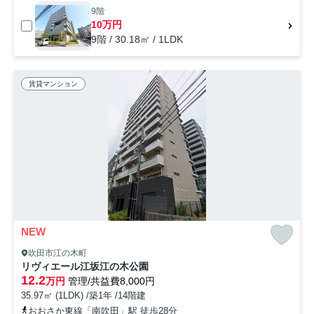
9階
10万円
9階 / 30.18㎡ / 1LDK
賃貸マンション
NEW
吹田市江の木町
リヴィエール江坂江の木公園
12.2
万円
管理/共益費8,000円
35.97㎡ (1LDK) /築1年 /14階建
おおさか東線「南吹田」駅 徒歩28分