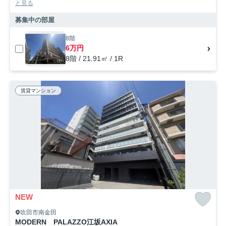
と見る
募集中の部屋
8階
6万円
8階 / 21.91㎡ / 1R
賃貸マンション
NEW
吹田市南金田
MODERN PALAZZO江坂AXIA