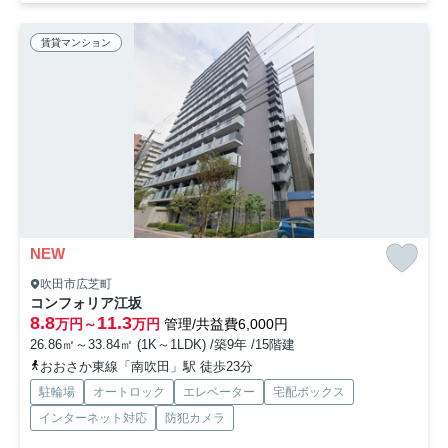
賃貸マンション
NEW
吹田市広芝町
コンフォリア江坂
8.8
11.3
万円～
万円
管理/共益費6,000円
26.86㎡～33.84㎡ (1K～1LDK) /築9年 /15階建
おおさか東線「南吹田」駅 徒歩23分
駐輪場
オートロック
エレベーター
宅配ボックス
インターネット対応
防犯カメラ