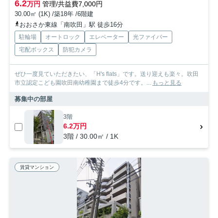
6.2
万円
管理/共益費7,000円
30.00㎡ (1K) /築18年 /6階建
おおさか東線「南吹田」駅 徒歩16分
駐輪場
オートロック
エレベーター
光ファイバー
宅配ボックス
防犯カメラ
ぜひ一度見ていただきたい、「H's flats」です。送り迎えも楽々。吹田
市立認定こども園吹田南幼稚園まで徒歩4分です。...
もっと見る
募集中の部屋
3階
6.2万円
3階 / 30.00㎡ / 1K
賃貸マンション