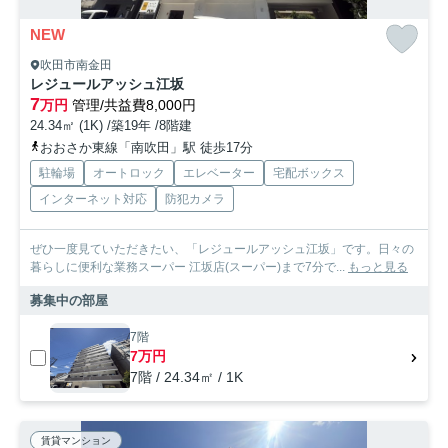
NEW
吹田市南金田
レジュールアッシュ江坂
7
万円
管理/共益費8,000円
24.34㎡ (1K) /築19年 /8階建
おおさか東線「南吹田」駅 徒歩17分
駐輪場
オートロック
エレベーター
宅配ボックス
インターネット対応
防犯カメラ
ぜひ一度見ていただきたい、「レジュールアッシュ江坂」です。日々の
暮らしに便利な業務スーパー 江坂店(スーパー)まで7分で...
もっと見る
募集中の部屋
7階
7万円
7階 / 24.34㎡ / 1K
賃貸マンション