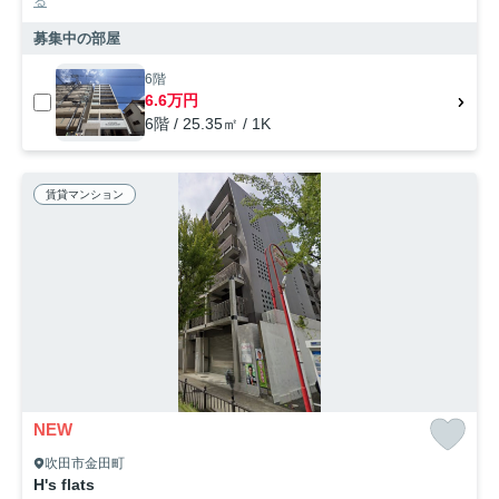
る
募集中の部屋
6階
6.6万円
6階 / 25.35㎡ / 1K
賃貸マンション
NEW
吹田市金田町
H's flats