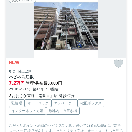
賃貸マンション
NEW
吹田市広芝町
ハピネス江坂
7.2
万円
管理/共益費5,000円
24.18㎡ (1K) /築14年 /10階建
おおさか東線「南吹田」駅 徒歩22分
駐輪場
オートロック
エレベーター
宅配ボックス
インターネット対応
敷地内ごみ置き場
こだわりポイント満載のハピネス新大阪。歩いて188mの場所に、業務
スーパー 江坂店があります。セキュリティ面は、オートロ...
もっと見る