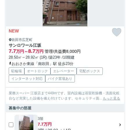
NEW
吹田市広芝町
サンロワール江坂
7.7
8.7
万円～
万円
管理/共益費8,000円
28.50㎡～28.92㎡ (1R) /築23年 /10階建
おおさか東線「南吹田」駅 徒歩23分
駐輪場
オートロック
エレベーター
宅配ボックス
インターネット対応
バイク置場あり
業務スーパー 江坂店まで449mです。室内設備は浴室乾燥機・洗面化粧
台など充実した設備を備え付けています。セキュリティ面...
もっと見る
募集中の部屋
3階
7.7万円