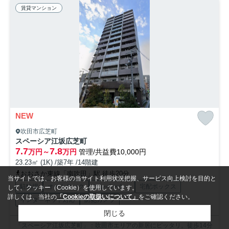
賃貸マンション
NEW
吹田市広芝町
スペーシア江坂広芝町
7.7
7.8
万円～
万円
管理/共益費10,000円
23.23㎡ (1K) /築7年 /14階建
おおさか東線「南吹田」駅 徒歩20分
当サイトでは、お客様の当サイト利用状況把握、サービス向上検討を目的と
駐輪場
オートロック
エレベーター
宅配ボックス
して、クッキー（Cookie）を使用しています。
詳しくは、当社の
「Cookieの取扱いについて」
をご確認ください。
インターネット対応
防犯カメラ
閉じる
「スペーシア江坂広芝町」：吹田市エリアの新居にピッタリ。徒歩14分