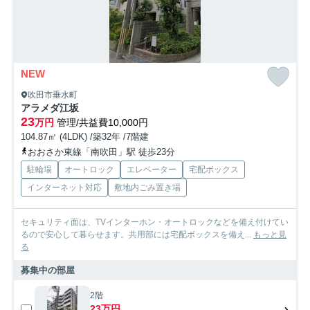
NEW
吹田市垂水町
アラメダ江坂
23
万円
管理/共益費10,000円
104.87㎡ (4LDK) /築32年 /7階建
おおさか東線「南吹田」駅 徒歩23分
駐輪場
オートロック
エレベーター
宅配ボックス
インターネット対応
敷地内ごみ置き場
セキュリティ面は、TVインターホン・オートロックなどを備え付けてい
るので安心して暮らせます。共用部には宅配ボックスを備え...
もっと見
る
募集中の部屋
2階
23万円