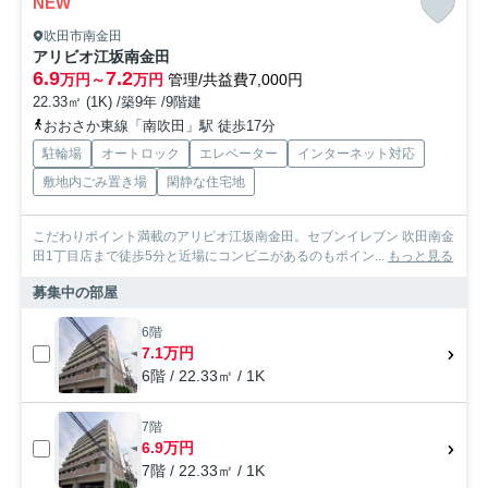
NEW
吹田市南金田
アリビオ江坂南金田
6.9
7.2
万円～
万円
管理/共益費7,000円
22.33㎡ (1K) /築9年 /9階建
おおさか東線「南吹田」駅 徒歩17分
駐輪場
オートロック
エレベーター
インターネット対応
敷地内ごみ置き場
閑静な住宅地
こだわりポイント満載のアリビオ江坂南金田。セブンイレブン 吹田南金
田1丁目店まで徒歩5分と近場にコンビニがあるのもポイン...
もっと見る
募集中の部屋
6階
7.1万円
6階 / 22.33㎡ / 1K
7階
6.9万円
7階 / 22.33㎡ / 1K