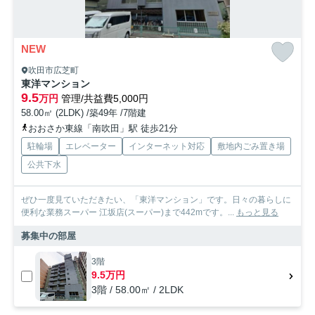
NEW
吹田市広芝町
東洋マンション
9.5
万円
管理/共益費5,000円
58.00㎡ (2LDK) /築49年 /7階建
おおさか東線「南吹田」駅 徒歩21分
駐輪場
エレベーター
インターネット対応
敷地内ごみ置き場
公共下水
ぜひ一度見ていただきたい、「東洋マンション」です。日々の暮らしに
便利な業務スーパー 江坂店(スーパー)まで442mです。...
もっと見る
募集中の部屋
3階
9.5万円
3階 / 58.00㎡ / 2LDK