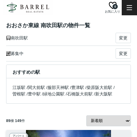
0
お気に入り
おおさか東線 南吹田駅の物件一覧
南吹田駅
変更
募集中
変更
おすすめの駅
江坂駅
/
関大前駅
/
服部天神駅
/
豊津駅
/
柴原阪大前駅
/
曽根駅
/
豊中駅
/
緑地公園駅
/
石橋阪大前駅
/
新大阪駅
89
棟
149
件
アパート