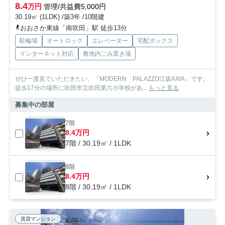
8.4
万円
管理/共益費5,000円
30.19㎡ (1LDK) /築3年 /10階建
おおさか東線「南吹田」駅 徒歩13分
駐輪場
オートロック
エレベーター
宅配ボックス
インターネット対応
敷地内ごみ置き場
ぜひ一度見ていただきたい、「MODERN PALAZZO江坂AXIA」です。
徒歩17分の場所に吹田市立吹田第六小学校があ...
もっと見る
募集中の部屋
7階
8.4万円
7階 / 30.19㎡ / 1LDK
8階
8.4万円
8階 / 30.19㎡ / 1LDK
賃貸マンション