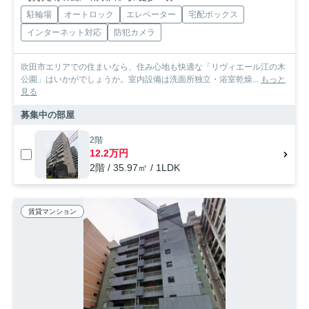
駐輪場
オートロック
エレベーター
宅配ボックス
インターネット対応
防犯カメラ
吹田市エリアでの住まいなら、住み心地も快適な「リヴィエール江の木
公園」はいかがでしょうか。室内設備は洗面所独立・浴室乾燥...
もっと
見る
募集中の部屋
2階
12.2万円
2階 / 35.97㎡ / 1LDK
賃貸マンション