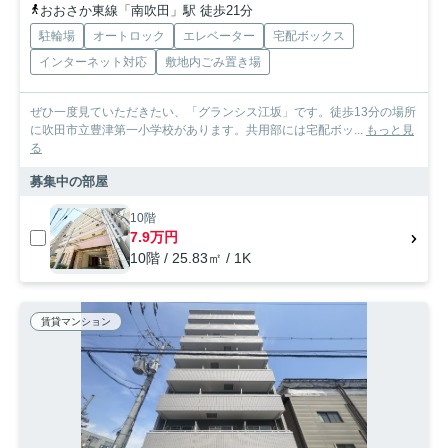
おおさか東線「南吹田」駅 徒歩21分
駐輪場
オートロック
エレベーター
宅配ボックス
インターネット対応
敷地内ごみ置き場
ぜひ一度見ていただきたい、「グランシス江坂」です。徒歩13分の場所
に吹田市立豊津第一小学校があります。共用部には宅配ボッ...
もっと見
る
募集中の部屋
10階
7.9万円
10階 / 25.83㎡ / 1K
賃貸マンション