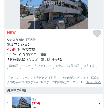
NEW
大阪市西淀川区大野
第２マンション
4
万円
管理/共益費-
17.55㎡ (1R) /築34年 /5階建
阪神電鉄阪神なんば「福」駅 徒歩3分
駐輪場
CATV
光ファイバー
敷地内ごみ置き場
公共下水
「第２マンション」：大阪市西淀川区エリアの新居にピッタリ。医療法
人博悠会名取病院まで468mです。室内設備はエアコン・C...
もっと見る
募集中の部屋
3階
4万円