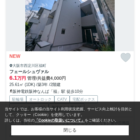
NEW
大阪市西淀川区福町
フェールシュヴァル
6.1
万円
管理/共益費4,000円
25.61㎡ (1DK) /築3年 /2階建
阪神電鉄阪神なんば「福」駅 徒歩10分
駐輪場
オートロック
CATV
宅配ボックス
インターネット対応
敷地内ごみ置き場
当サイトでは、お客様の当サイト利用状況把握、サービス向上検討を目的と
して、クッキー（Cookie）を使用しています。
詳しくは、当社の
「Cookieの取扱いについて」
をご確認ください。
ぜひ一度見ていただきたい、「フェールシュヴァル」です。薬や日用品
を買うのに便利な木村薬品店まで、224mです。お手入れし...
もっと見
閉じる
る