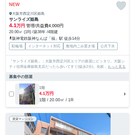
NEW
大阪市西淀川区姫島
サンライズ姫島
4.1
万円
管理/共益費4,000円
20.00㎡ (1R) /築38年 /4階建
阪神電鉄阪神なんば「福」駅 徒歩14分
駐輪場
インターネット対応
敷地内ごみ置き場
公共下水
「サンライズ姫島」：大阪市西淀川区エリアの新居にピッタリ。大阪シ
ティ信用金庫姫島支店だったら歩いてすぐ(徒歩2分)。化粧...
もっと見る
募集中の部屋
1階
4.1万円
1階 / 20.00㎡ / 1R
賃貸マンション