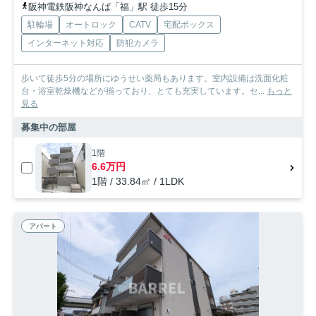
阪神電鉄阪神なんば「福」駅 徒歩15分
駐輪場
オートロック
CATV
宅配ボックス
インターネット対応
防犯カメラ
歩いて徒歩5分の場所にゆうせい薬局もあります。室内設備は洗面化粧
台・浴室乾燥機などが揃っており、とても充実しています。セ...
もっと
見る
募集中の部屋
1階
6.6万円
1階 / 33.84㎡ / 1LDK
アパート