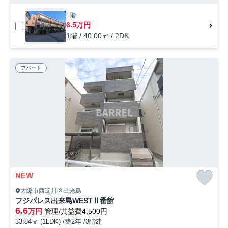
1階
6.5万円
1階 / 40.00㎡ / 2DK
アパート
NEW
大阪市西淀川区出来島
フジパレス出来島WESTⅡ番館
6.6
万円
管理/共益費4,500円
33.84㎡ (1LDK) /築2年 /3階建