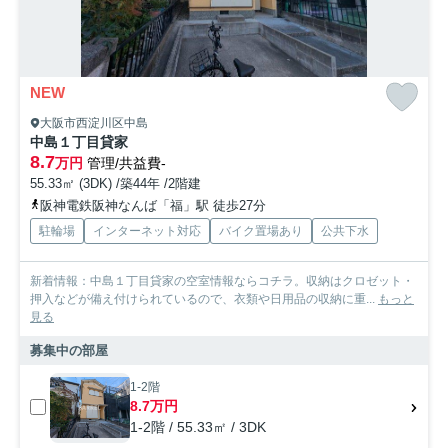
NEW
大阪市西淀川区中島
中島１丁目貸家
8.7
万円
管理/共益費-
55.33㎡ (3DK) /築44年 /2階建
阪神電鉄阪神なんば「福」駅 徒歩27分
駐輪場
インターネット対応
バイク置場あり
公共下水
新着情報：中島１丁目貸家の空室情報ならコチラ。収納はクロゼット・
押入などが備え付けられているので、衣類や日用品の収納に重...
もっと
見る
募集中の部屋
1-2階
8.7万円
1-2階 / 55.33㎡ / 3DK