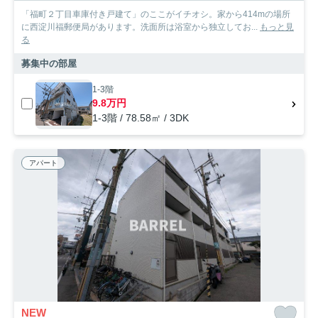
「福町２丁目車庫付き戸建て」のここがイチオシ。家から414mの場所
に西淀川福郵便局があります。洗面所は浴室から独立してお...
もっと見
る
募集中の部屋
1-3階
9.8万円
1-3階 / 78.58㎡ / 3DK
アパート
NEW