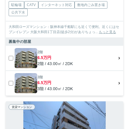
駐輪場
CATV
インターネット対応
敷地内ごみ置き場
公共下水
大和田ローズマンション：阪神本線千船駅にも近くて便利。近くにはセ
ブンイレブン 大阪大和田1丁目店(徒歩2分)がありちょっ...
もっと見る
募集中の部屋
2階
6.5万円
2階 / 43.00㎡ / 2DK
3階
6.5万円
3階 / 43.00㎡ / 2DK
賃貸マンション