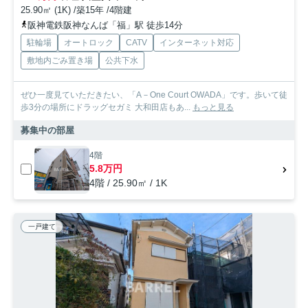
25.90㎡ (1K) /築15年 /4階建
阪神電鉄阪神なんば「福」駅 徒歩14分
駐輪場
オートロック
CATV
インターネット対応
敷地内ごみ置き場
公共下水
ぜひ一度見ていただきたい、「A－One Court OWADA」です。歩いて徒
歩3分の場所にドラッグセガミ 大和田店もあ...
もっと見る
募集中の部屋
4階
5.8万円
4階 / 25.90㎡ / 1K
一戸建て