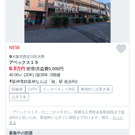
NEW
大阪市西淀川区大野
アベックス１５
6.5
万円
管理/共益費5,000円
40.00㎡ (2DK) /築39年 /3階建
阪神電鉄阪神なんば「福」駅 徒歩8分
駐輪場
CATV
インターネット対応
敷地内ごみ置き場
公共下水
「アベックス１５」のここがイチオシ。医療法人博悠会名取病院まで徒
歩6分と近いため、緊急時にもすぐに病院まで行けます。独立...
もっと
見る
募集中の部屋