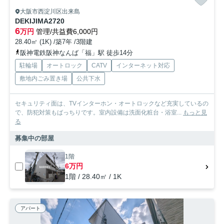
大阪市西淀川区出来島
DEKIJIMA2720
6
万円
管理/共益費6,000円
28.40㎡ (1K) /築7年 /3階建
阪神電鉄阪神なんば「福」駅 徒歩14分
駐輪場
オートロック
CATV
インターネット対応
敷地内ごみ置き場
公共下水
セキュリティ面は、TVインターホン・オートロックなど充実しているの
で、防犯対策もばっちりです。室内設備は洗面化粧台・浴室...
もっと見
る
募集中の部屋
1階
6万円
1階 / 28.40㎡ / 1K
アパート