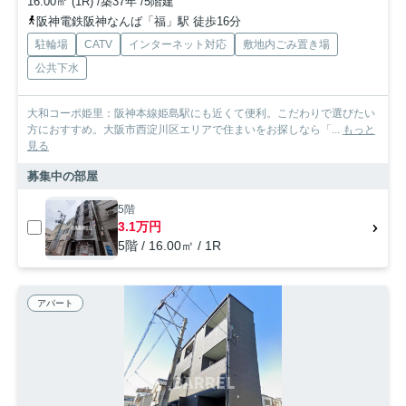
16.00㎡ (1R) /築37年 /5階建
阪神電鉄阪神なんば「福」駅 徒歩16分
駐輪場
CATV
インターネット対応
敷地内ごみ置き場
公共下水
大和コーポ姫里：阪神本線姫島駅にも近くて便利。こだわりで選びたい
方におすすめ。大阪市西淀川区エリアで住まいをお探しなら「...
もっと
見る
募集中の部屋
5階
3.1万円
5階 / 16.00㎡ / 1R
アパート