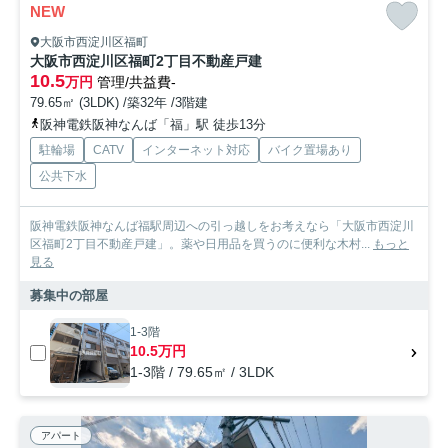
NEW
大阪市西淀川区福町
大阪市西淀川区福町2丁目不動産戸建
10.5
万円
管理/共益費-
79.65㎡ (3LDK) /築32年 /3階建
阪神電鉄阪神なんば「福」駅 徒歩13分
駐輪場
CATV
インターネット対応
バイク置場あり
公共下水
阪神電鉄阪神なんば福駅周辺への引っ越しをお考えなら「大阪市西淀川
区福町2丁目不動産戸建」。薬や日用品を買うのに便利な木村...
もっと
見る
募集中の部屋
1-3階
10.5万円
1-3階 / 79.65㎡ / 3LDK
アパート