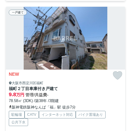
一戸建て
NEW
大阪市西淀川区福町
福町２丁目車庫付き戸建て
9.8
万円
管理/共益費-
78.58㎡ (3DK) /築38年 /3階建
阪神電鉄阪神なんば「福」駅 徒歩7分
駐輪場
CATV
インターネット対応
バイク置場あり
公共下水