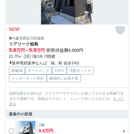
NEW
大阪市西淀川区姫島
リアリーク姫島
5.6
5.9
万円～
万円
管理/共益費4,000円
21.70㎡ (1K) /築1年 /3階建
阪神電鉄阪神なんば「福」駅 徒歩14分
駐輪場
オートロック
CATV
宅配ボックス
インターネット対応
敷地内ごみ置き場
洗面化粧台があれば、ドライヤーやアイロンを使ってそのまま収納でき
るので便利です。収納はクロゼット・シューズボックスなどが...
もっと
見る
募集中の部屋
1階
5.6万円