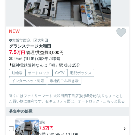
NEW
大阪市西淀川区大和田
グランステージ大和田
7.5
万円
管理/共益費3,000円
30.95㎡ (1LDK) /築2年 /3階建
阪神電鉄阪神なんば「福」駅 徒歩15分
駐輪場
オートロック
CATV
宅配ボックス
インターネット対応
敷地内ごみ置き場
近くにはファミリーマート 大和田四丁目店(徒歩5分)がありちょっとし
た買い物に便利です。セキュリティ面は、オートロック・...
もっと見る
募集中の部屋
3階
7.5万円
3階 / 30.95㎡ / 1LDK