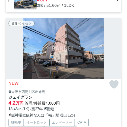
2階 / 51.60㎡ / 1LDK
賃貸マンション
NEW
大阪市西淀川区出来島
ジェイグラン
4.2
万円
管理/共益費4,000円
18.48㎡ (1K) /築27年 /5階建
阪神電鉄阪神なんば「福」駅 徒歩12分
駐輪場
オートロック
エレベーター
CATV