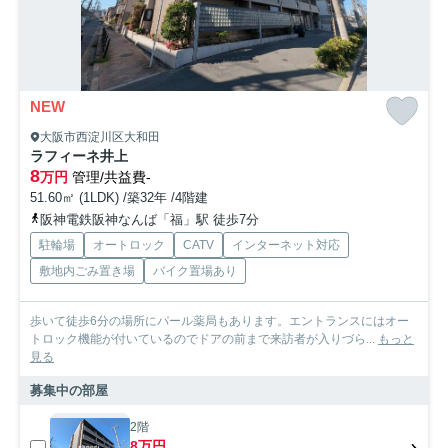
NEW
大阪市西淀川区大和田
ラフィーネ井上
8
万円
管理/共益費-
51.60㎡ (1LDK) /築32年 /4階建
阪神電鉄阪神なんば「福」駅 徒歩7分
駐輪場
オートロック
CATV
インターネット対応
敷地内ごみ置き場
バイク置場あり
歩いて徒歩6分の場所にパール薬局もあります。エントランスにはオー
トロック機能が付いているのでドアの前まで来訪者が入りづら...
もっと
見る
募集中の部屋
2階
8万円