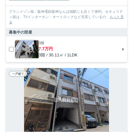
グランメゾン福：阪神電鉄阪神なんば福駅にも近くて便利。セキュリテ
ィ面は、TVインターホン・オートロックなど充実しているの...
もっと見
る
募集中の部屋
3階
7.7万円
3階 / 30.11㎡ / 1LDK
一戸建て