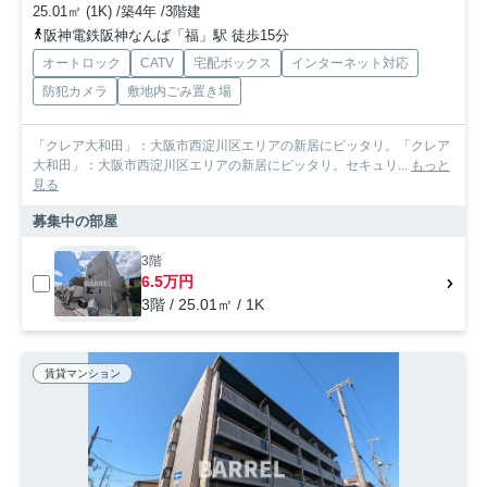
25.01㎡ (1K) /築4年 /3階建
阪神電鉄阪神なんば「福」駅 徒歩15分
オートロック
CATV
宅配ボックス
インターネット対応
防犯カメラ
敷地内ごみ置き場
「クレア大和田」：大阪市西淀川区エリアの新居にピッタリ。「クレア
大和田」：大阪市西淀川区エリアの新居にピッタリ。セキュリ...
もっと
見る
募集中の部屋
3階
6.5万円
3階 / 25.01㎡ / 1K
賃貸マンション