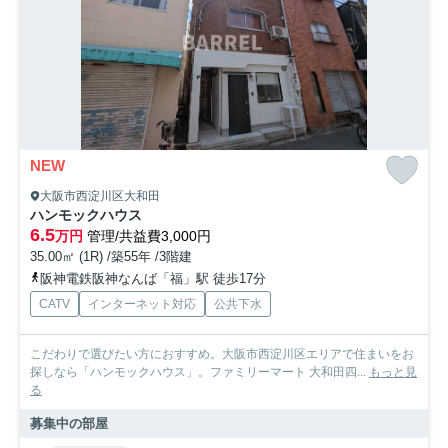
NEW
大阪市西淀川区大和田
ハンモックハウス
6.5
万円
管理/共益費3,000円
35.00㎡ (1R) /築55年 /3階建
阪神電鉄阪神なんば「福」駅 徒歩17分
CATV
インターネット対応
公共下水
こだわりで選びたい方におすすめ。大阪市西淀川区エリアで住まいをお
探しなら「ハンモックハウス」。ファミリーマート 大和田四...
もっと見
る
募集中の部屋