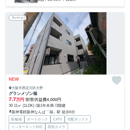
アパート
NEW
大阪市西淀川区大野
グランメゾン福
7.7
万円
管理/共益費4,000円
30.11㎡ (1LDK) /築1年未満 /3階建
阪神電鉄阪神なんば「福」駅 徒歩6分
駐輪場
オートロック
CATV
宅配ボックス
インターネット対応
防犯カメラ