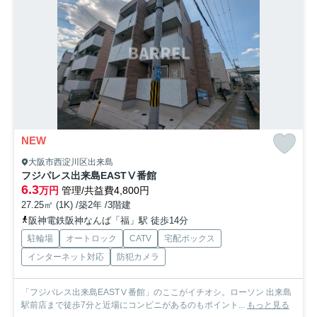
NEW
大阪市西淀川区出来島
フジパレス出来島EASTⅤ番館
6.3
万円
管理/共益費4,800円
27.25㎡ (1K) /築2年 /3階建
阪神電鉄阪神なんば「福」駅 徒歩14分
駐輪場
オートロック
CATV
宅配ボックス
インターネット対応
防犯カメラ
「フジパレス出来島EASTⅤ番館」のここがイチオシ。ローソン 出来島
駅前店まで徒歩7分と近場にコンビニがあるのもポイント...
もっと見る