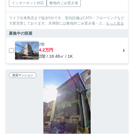
インターネット対応
敷地内ごみ置き場
ライフ出来島店まで徒歩5分です。室内設備はCATV・フローリングなど
大変充実しております。共用部には敷地内ごみ置き場・エ...
もっと見る
募集中の部屋
2階
4.2万円
2階 / 18.48㎡ / 1K
賃貸マンション