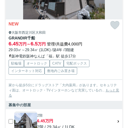
NEW
大阪市西淀川区大和田
GRANDIR千船
6.45
6.5
万円～
万円
管理/共益費4,000円
29.03㎡～29.34㎡ (1LDK) /築4年 /3階建
阪神電鉄阪神なんば「福」駅 徒歩17分
駐輪場
オートロック
CATV
宅配ボックス
インターネット対応
敷地内ごみ置き場
家から徒歩5分にドラッグストア「大内薬局」があります。セキュリテ
ィ面は、オートロック・TVインターホンなど充実しているの...
もっと見
る
募集中の部屋
2階
6.45万円
2階 / 29.34㎡ / 1LDK