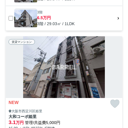
3階
6.5万円
3階 / 29.03㎡ / 1LDK
賃貸マンション
NEW
大阪市西淀川区姫里
大和コーポ姫里
3.1
万円
管理/共益費5,000円