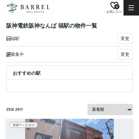
0
お気に入り
阪神電鉄阪神なんば 福駅の物件一覧
福駅
変更
募集中
変更
おすすめの駅
25
棟
29
件
賃貸マンション