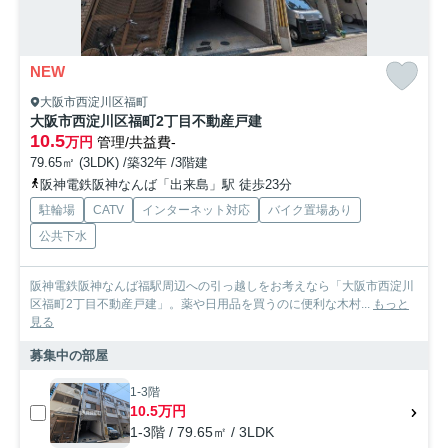
NEW
大阪市西淀川区福町
大阪市西淀川区福町2丁目不動産戸建
10.5
万円
管理/共益費-
79.65㎡ (3LDK) /築32年 /3階建
阪神電鉄阪神なんば「出来島」駅 徒歩23分
駐輪場
CATV
インターネット対応
バイク置場あり
公共下水
阪神電鉄阪神なんば福駅周辺への引っ越しをお考えなら「大阪市西淀川
区福町2丁目不動産戸建」。薬や日用品を買うのに便利な木村...
もっと
見る
募集中の部屋
1-3階
10.5万円
1-3階 / 79.65㎡ / 3LDK