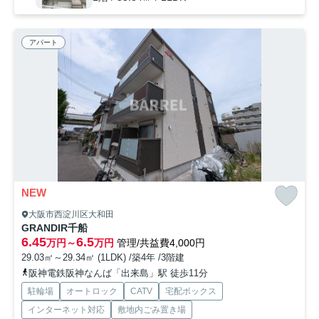
アパート
NEW
大阪市西淀川区大和田
GRANDIR千船
6.45
6.5
万円～
万円
管理/共益費4,000円
29.03㎡～29.34㎡ (1LDK) /築4年 /3階建
阪神電鉄阪神なんば「出来島」駅 徒歩11分
駐輪場
オートロック
CATV
宅配ボックス
インターネット対応
敷地内ごみ置き場