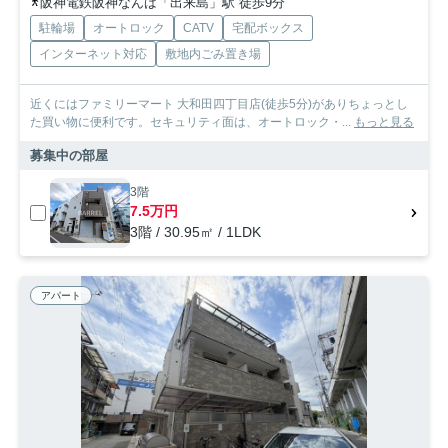
阪神電鉄阪神なんば「出来島」駅 徒歩9分
駐輪場
オートロック
CATV
宅配ボックス
インターネット対応
敷地内ごみ置き場
近くにはファミリーマート 大和田四丁目店(徒歩5分)がありちょっとし
た買い物に便利です。セキュリティ面は、オートロック・...
もっと見る
募集中の部屋
3階
7.5万円
3階 / 30.95㎡ / 1LDK
アパート