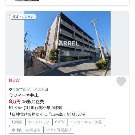
賃貸マンション
NEW
大阪市西淀川区大和田
ラフィーネ井上
8
万円
管理/共益費-
51.60㎡ (1LDK) /築32年 /4階建
阪神電鉄阪神なんば「出来島」駅 徒歩7分
駐輪場
オートロック
CATV
インターネット対応
敷地内ごみ置き場
バイク置場あり