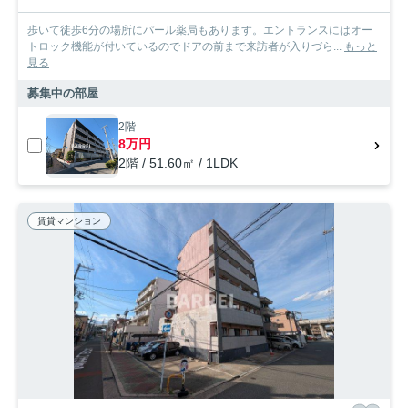
歩いて徒歩6分の場所にパール薬局もあります。エントランスにはオー
トロック機能が付いているのでドアの前まで来訪者が入りづら...
もっと
見る
募集中の部屋
2階
8万円
2階 / 51.60㎡ / 1LDK
賃貸マンション