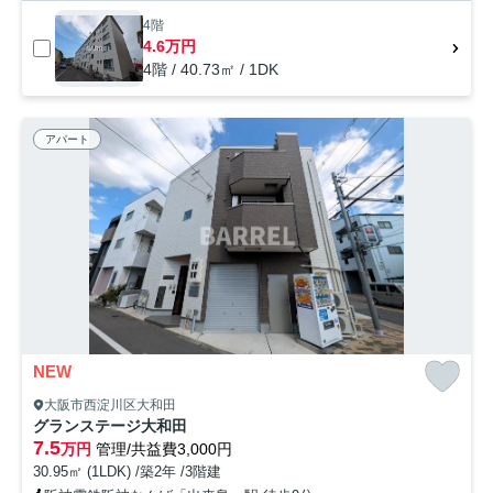
4階
4.6万円
4階 / 40.73㎡ / 1DK
アパート
NEW
大阪市西淀川区大和田
グランステージ大和田
7.5
万円
管理/共益費3,000円
30.95㎡ (1LDK) /築2年 /3階建