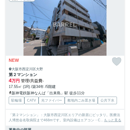
NEW
大阪市西淀川区大野
第２マンション
4
万円
管理/共益費-
17.55㎡ (1R) /築34年 /5階建
阪神電鉄阪神なんば「出来島」駅 徒歩11分
駐輪場
CATV
光ファイバー
敷地内ごみ置き場
公共下水
「第２マンション」：大阪市西淀川区エリアの新居にピッタリ。医療法
人博悠会名取病院まで468mです。室内設備はエアコン・C...
もっと見る
募集中の部屋