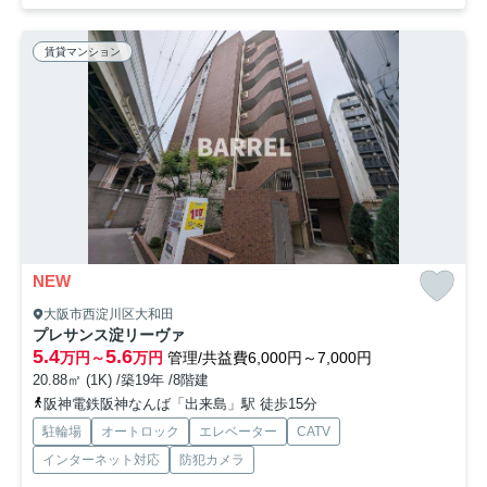
賃貸マンション
NEW
大阪市西淀川区大和田
プレサンス淀リーヴァ
5.4
5.6
万円～
万円
管理/共益費6,000円～7,000円
20.88㎡ (1K) /築19年 /8階建
阪神電鉄阪神なんば「出来島」駅 徒歩15分
駐輪場
オートロック
エレベーター
CATV
インターネット対応
防犯カメラ