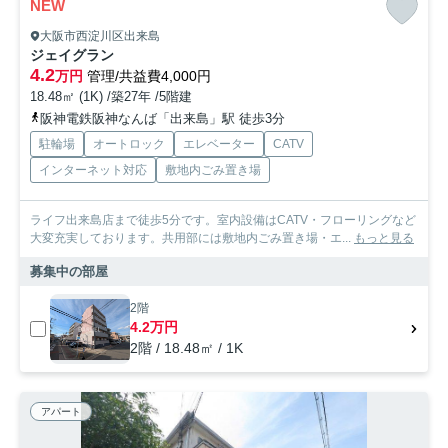
NEW
大阪市西淀川区出来島
ジェイグラン
4.2
万円
管理/共益費4,000円
18.48㎡ (1K) /築27年 /5階建
阪神電鉄阪神なんば「出来島」駅 徒歩3分
駐輪場
オートロック
エレベーター
CATV
インターネット対応
敷地内ごみ置き場
ライフ出来島店まで徒歩5分です。室内設備はCATV・フローリングなど
大変充実しております。共用部には敷地内ごみ置き場・エ...
もっと見る
募集中の部屋
2階
4.2万円
2階 / 18.48㎡ / 1K
アパート