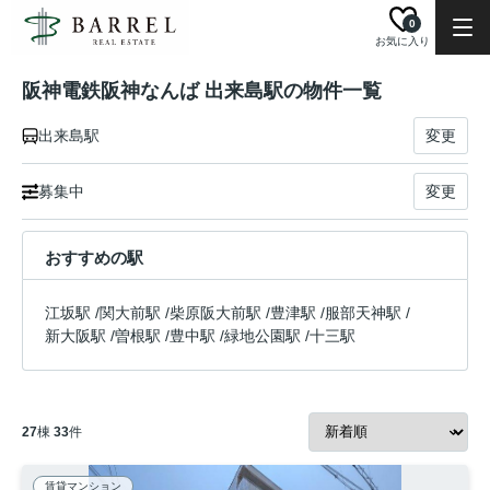
0
お気に入り
阪神電鉄阪神なんば 出来島駅の物件一覧
出来島駅
変更
募集中
変更
おすすめの駅
江坂駅
/
関大前駅
/
柴原阪大前駅
/
豊津駅
/
服部天神駅
/
新大阪駅
/
曽根駅
/
豊中駅
/
緑地公園駅
/
十三駅
27
棟
33
件
賃貸マンション