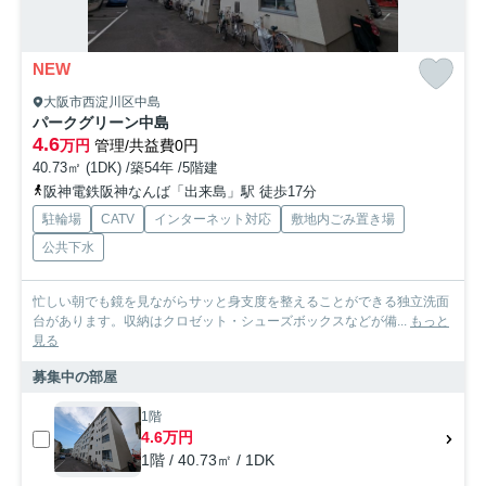
NEW
大阪市西淀川区中島
パークグリーン中島
4.6
万円
管理/共益費0円
40.73㎡ (1DK) /築54年 /5階建
阪神電鉄阪神なんば「出来島」駅 徒歩17分
駐輪場
CATV
インターネット対応
敷地内ごみ置き場
公共下水
忙しい朝でも鏡を見ながらサッと身支度を整えることができる独立洗面
台があります。収納はクロゼット・シューズボックスなどが備...
もっと
見る
募集中の部屋
1階
4.6万円
1階 / 40.73㎡ / 1DK