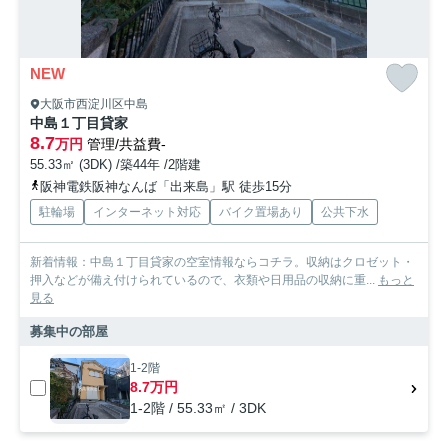
NEW
大阪市西淀川区中島
中島１丁目貸家
8.7
万円
管理/共益費-
55.33㎡ (3DK) /築44年 /2階建
阪神電鉄阪神なんば「出来島」駅 徒歩15分
駐輪場
インターネット対応
バイク置場あり
公共下水
新着情報：中島１丁目貸家の空室情報ならコチラ。収納はクロゼット・
押入などが備え付けられているので、衣類や日用品の収納に重...
もっと
見る
募集中の部屋
1-2階
8.7万円
1-2階 / 55.33㎡ / 3DK