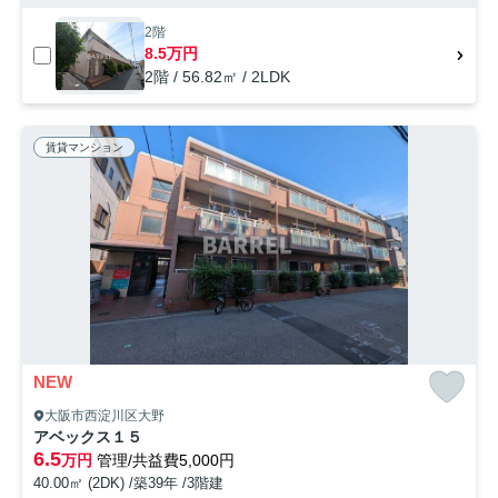
2階
8.5万円
2階 / 56.82㎡ / 2LDK
賃貸マンション
NEW
大阪市西淀川区大野
アベックス１５
6.5
万円
管理/共益費5,000円
40.00㎡ (2DK) /築39年 /3階建