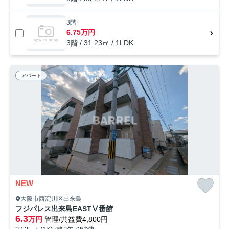
3階
6.75万円
3階 / 31.23㎡ / 1LDK
アパート
NEW
大阪市西淀川区出来島
フジパレス出来島EASTⅤ番館
6.3
万円
管理/共益費4,800円