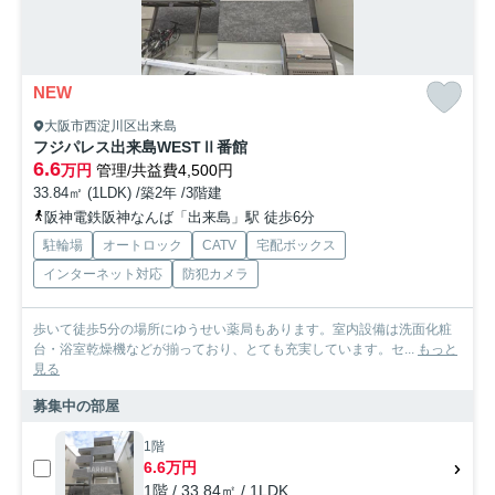
NEW
大阪市西淀川区出来島
フジパレス出来島WESTⅡ番館
6.6
万円
管理/共益費4,500円
33.84㎡ (1LDK) /築2年 /3階建
阪神電鉄阪神なんば「出来島」駅 徒歩6分
駐輪場
オートロック
CATV
宅配ボックス
インターネット対応
防犯カメラ
歩いて徒歩5分の場所にゆうせい薬局もあります。室内設備は洗面化粧
台・浴室乾燥機などが揃っており、とても充実しています。セ...
もっと
見る
募集中の部屋
1階
6.6万円
1階 / 33.84㎡ / 1LDK