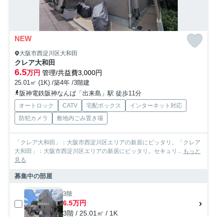
NEW
大阪市西淀川区大和田
クレア大和田
6.5
万円
管理/共益費3,000円
25.01㎡ (1K) /築4年 /3階建
阪神電鉄阪神なんば「出来島」駅 徒歩11分
オートロック
CATV
宅配ボックス
インターネット対応
防犯カメラ
敷地内ごみ置き場
「クレア大和田」：大阪市西淀川区エリアの新居にピッタリ。「クレア
大和田」：大阪市西淀川区エリアの新居にピッタリ。セキュリ...
もっと
見る
募集中の部屋
3階
6.5万円
3階 / 25.01㎡ / 1K