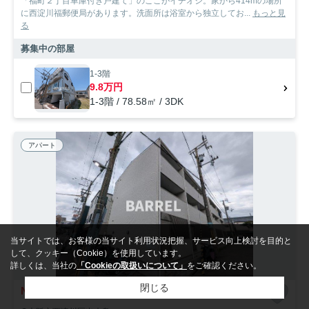
「福町２丁目車庫付き戸建て」のここがイチオシ。家から414mの場所
に西淀川福郵便局があります。洗面所は浴室から独立してお...
もっと見
る
募集中の部屋
1-3階
9.8万円
1-3階 / 78.58㎡ / 3DK
アパート
当サイトでは、お客様の当サイト利用状況把握、サービス向上検討を目的と
して、クッキー（Cookie）を使用しています。
詳しくは、当社の
「Cookieの取扱いについて」
をご確認ください。
閉じる
NEW