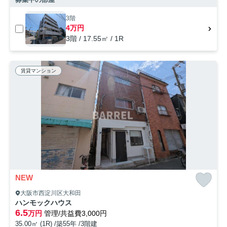
3階
4万円
3階 / 17.55㎡ / 1R
賃貸マンション
NEW
大阪市西淀川区大和田
ハンモックハウス
6.5
万円
管理/共益費3,000円
35.00㎡ (1R) /築55年 /3階建