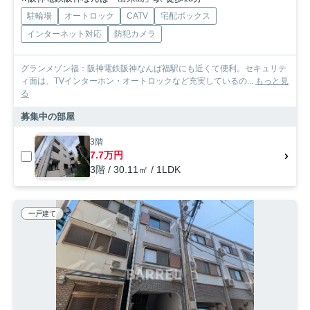
駐輪場
オートロック
CATV
宅配ボックス
インターネット対応
防犯カメラ
グランメゾン福：阪神電鉄阪神なんば福駅にも近くて便利。セキュリテ
ィ面は、TVインターホン・オートロックなど充実しているの...
もっと見
る
募集中の部屋
3階
7.7万円
3階 / 30.11㎡ / 1LDK
一戸建て