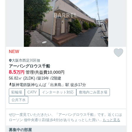
NEW
大阪市西淀川区佃
アーバングロウス千船
8.5
万円
管理/共益費10,000円
56.82㎡ (2LDK) /築19年 /2階建
阪神電鉄阪神なんば「出来島」駅 徒歩17分
駐輪場
CATV
インターネット対応
敷地内ごみ置き場
公共下水
ぜひ一度見ていただきたい、「アーバングロウス千船」です。近くには
ローソン 佃中央通り店(徒歩4分)がありちょっとした買い...
もっと見る
募集中の部屋