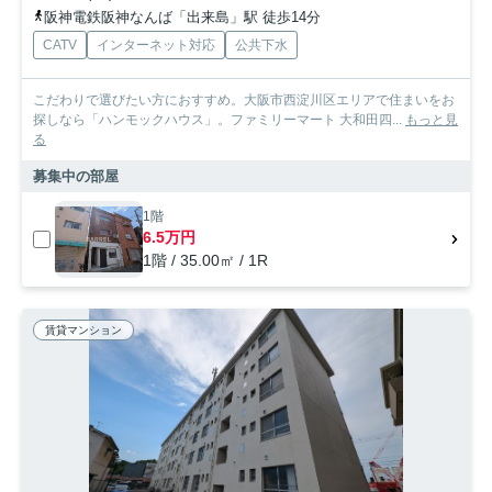
阪神電鉄阪神なんば「出来島」駅 徒歩14分
CATV
インターネット対応
公共下水
こだわりで選びたい方におすすめ。大阪市西淀川区エリアで住まいをお
探しなら「ハンモックハウス」。ファミリーマート 大和田四...
もっと見
る
募集中の部屋
1階
6.5万円
1階 / 35.00㎡ / 1R
賃貸マンション