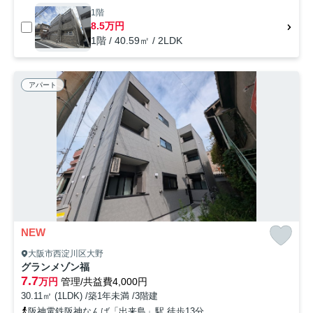
1階
8.5万円
1階 / 40.59㎡ / 2LDK
アパート
NEW
大阪市西淀川区大野
グランメゾン福
7.7
万円
管理/共益費4,000円
30.11㎡ (1LDK) /築1年未満 /3階建
阪神電鉄阪神なんば「出来島」駅 徒歩13分