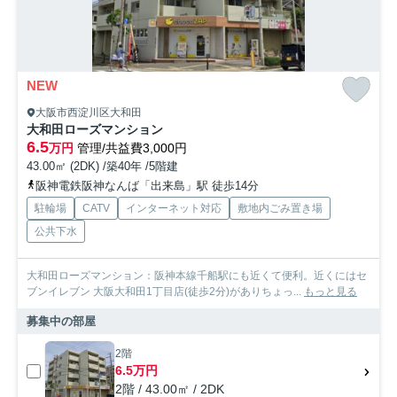
NEW
大阪市西淀川区大和田
大和田ローズマンション
6.5
万円
管理/共益費3,000円
43.00㎡ (2DK) /築40年 /5階建
阪神電鉄阪神なんば「出来島」駅 徒歩14分
駐輪場
CATV
インターネット対応
敷地内ごみ置き場
公共下水
大和田ローズマンション：阪神本線千船駅にも近くて便利。近くにはセ
ブンイレブン 大阪大和田1丁目店(徒歩2分)がありちょっ...
もっと見る
募集中の部屋
2階
6.5万円
2階 / 43.00㎡ / 2DK