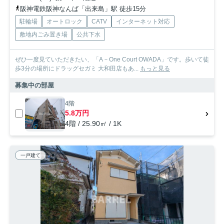
阪神電鉄阪神なんば「出来島」駅 徒歩15分
駐輪場
オートロック
CATV
インターネット対応
敷地内ごみ置き場
公共下水
ぜひ一度見ていただきたい、「A－One Court OWADA」です。歩いて徒
歩3分の場所にドラッグセガミ 大和田店もあ...
もっと見る
募集中の部屋
4階
5.8万円
4階 / 25.90㎡ / 1K
一戸建て