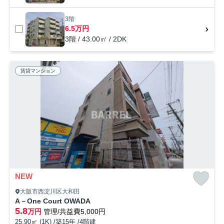
3階
6.5万円
3階 / 43.00㎡ / 2DK
賃貸マンション
NEW
大阪市西淀川区大和田
A－One Court OWADA
5.8
万円
管理/共益費5,000円
25.90㎡ (1K) /築15年 /4階建