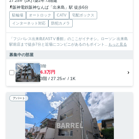
27.25㎡ (1K) /築2年 /3階建
阪神電鉄阪神なんば「出来島」駅 徒歩6分
駐輪場
オートロック
CATV
宅配ボックス
インターネット対応
防犯カメラ
「フジパレス出来島EASTⅤ番館」のここがイチオシ。ローソン 出来島
駅前店まで徒歩7分と近場にコンビニがあるのもポイント...
もっと見る
募集中の部屋
3階
6.3万円
3階 / 27.25㎡ / 1K
アパート