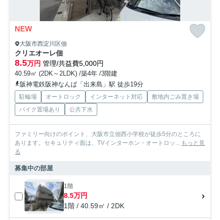
NEW
大阪市西淀川区佃
クリエオーレ佃
8.5
万円
管理/共益費5,000円
40.59㎡ (2DK～2LDK) /築4年 /3階建
阪神電鉄阪神なんば「出来島」駅 徒歩19分
駐輪場
オートロック
インターネット対応
敷地内ごみ置き場
バイク置場あり
公共下水
ファミリー向けのポイント、大阪市立佃西小学校が徒歩5分のところに
あります。セキュリティ面は、TVインターホン・オートロッ...
もっと見
る
募集中の部屋
1階
8.5万円
1階 / 40.59㎡ / 2DK