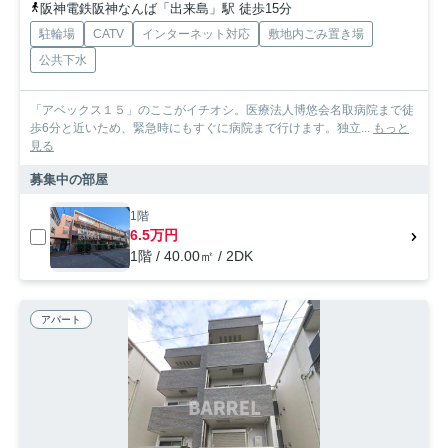
阪神電鉄阪神なんば「出来島」駅 徒歩15分
駐輪場
CATV
インターネット対応
敷地内ごみ置き場
公共下水
「アベックス１５」のここがイチオシ。医療法人博悠会名取病院まで徒
歩6分と近いため、緊急時にもすぐに病院まで行けます。独立...
もっと
見る
募集中の部屋
1階
6.5万円
1階 / 40.00㎡ / 2DK
アパート