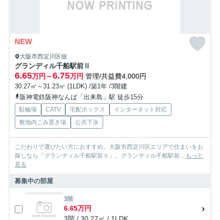
NEW
大阪市西淀川区佃
グランディル千船駅前Ⅱ
6.65
6.75
万円～
万円
管理/共益費4,000円
30.27㎡～31.23㎡ (1LDK) /築1年 /3階建
阪神電鉄阪神なんば「出来島」駅 徒歩15分
駐輪場
CATV
宅配ボックス
インターネット対応
敷地内ごみ置き場
公共下水
こだわりで選びたい方におすすめ。大阪市西淀川区エリアで住まいをお
探しなら「グランディル千船駅前Ⅱ」。グランディル千船駅前...
もっと
見る
募集中の部屋
3階
6.65万円
3階 / 30.27㎡ / 1LDK