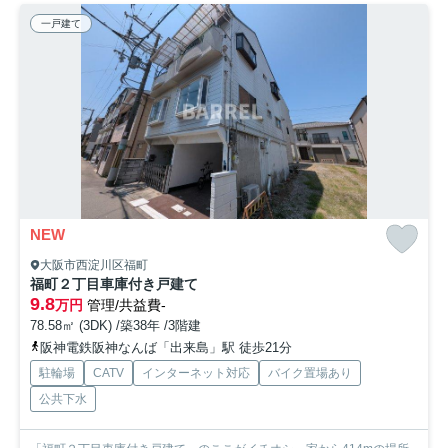
一戸建て
NEW
大阪市西淀川区福町
福町２丁目車庫付き戸建て
9.8
万円
管理/共益費-
78.58㎡ (3DK) /築38年 /3階建
阪神電鉄阪神なんば「出来島」駅 徒歩21分
駐輪場
CATV
インターネット対応
バイク置場あり
公共下水