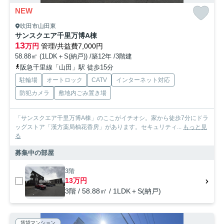
NEW
吹田市山田東
サンスクエア千里万博A棟
13
万円
管理/共益費7,000円
58.88㎡ (1LDK＋S(納戸)) /築12年 /3階建
阪急千里線「山田」駅 徒歩15分
駐輪場
オートロック
CATV
インターネット対応
防犯カメラ
敷地内ごみ置き場
「サンスクエア千里万博A棟」のここがイチオシ。家から徒歩7分にドラ
ッグストア「漢方薬局柚花香房」があります。セキュリティ...
もっと見
る
募集中の部屋
3階
13万円
3階 / 58.88㎡ / 1LDK＋S(納戸)
賃貸マンション