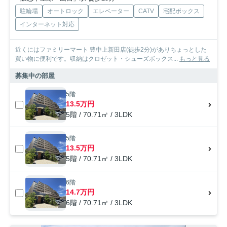
駐輪場
オートロック
エレベーター
CATV
宅配ボックス
インターネット対応
近くにはファミリーマート 豊中上新田店(徒歩2分)がありちょっとした
買い物に便利です。収納はクロゼット・シューズボックス...
もっと見る
募集中の部屋
5階
13.5万円
5階 / 70.71㎡ / 3LDK
5階
13.5万円
5階 / 70.71㎡ / 3LDK
6階
14.7万円
6階 / 70.71㎡ / 3LDK