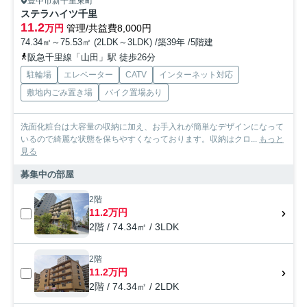
豊中市新千里東町
ステラハイツ千里
11.2
万円
管理/共益費8,000円
74.34㎡～75.53㎡ (2LDK～3LDK) /築39年 /5階建
阪急千里線「山田」駅 徒歩26分
駐輪場
エレベーター
CATV
インターネット対応
敷地内ごみ置き場
バイク置場あり
洗面化粧台は大容量の収納に加え、お手入れが簡単なデザインになって
いるので綺麗な状態を保ちやすくなっております。収納はクロ...
もっと
見る
募集中の部屋
2階
11.2万円
2階 / 74.34㎡ / 3LDK
2階
11.2万円
2階 / 74.34㎡ / 2LDK