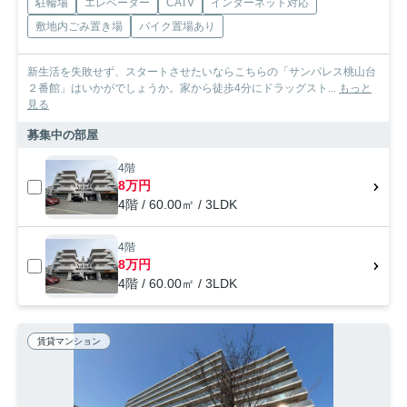
駐輪場
エレベーター
CATV
インターネット対応
敷地内ごみ置き場
バイク置場あり
新生活を失敗せず、スタートさせたいならこちらの「サンパレス桃山台
２番館」はいかがでしょうか。家から徒歩4分にドラッグスト...
もっと
見る
募集中の部屋
4階
8万円
4階 / 60.00㎡ / 3LDK
4階
8万円
4階 / 60.00㎡ / 3LDK
賃貸マンション