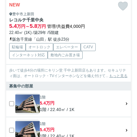
NEW
豊中市上新田
レコルテ千里中央
5.4
5.8
万円～
万円
管理/共益費4,000円
22.40㎡ (1K) /築29年 /5階建
阪急千里線「山田」駅 徒歩23分
駐輪場
オートロック
エレベーター
CATV
インターネット対応
敷地内ごみ置き場
歩いて徒歩4分の場所にキリン堂 千中上新田店もあります。セキュリテ
ィ面は、オートロック・TVインターホンなどを備え付けて...
もっと見る
募集中の部屋
1階
5.4万円
1階 / 22.40㎡ / 1K
1階
5.4万円
1階 / 22.40㎡ / 1K