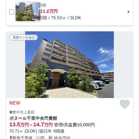
5階
11.2万円
5階 / 75.53㎡ / 3LDK
賃貸マンション
NEW
豊中市上新田
ボヌール千里中央弐番館
13.5
14.7
万円～
万円
管理/共益費10,000円
70.71㎡ (3LDK) /築21年 /6階建
阪急千里線「山田」駅 徒歩25分