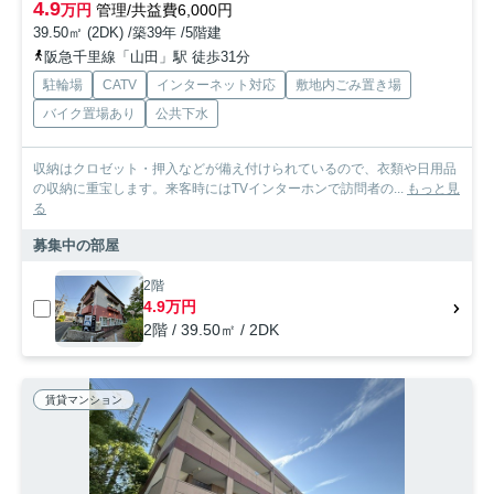
4.9
万円
管理/共益費6,000円
39.50㎡ (2DK) /築39年 /5階建
阪急千里線「山田」駅 徒歩31分
駐輪場
CATV
インターネット対応
敷地内ごみ置き場
バイク置場あり
公共下水
収納はクロゼット・押入などが備え付けられているので、衣類や日用品
の収納に重宝します。来客時にはTVインターホンで訪問者の...
もっと見
る
募集中の部屋
2階
4.9万円
2階 / 39.50㎡ / 2DK
賃貸マンション