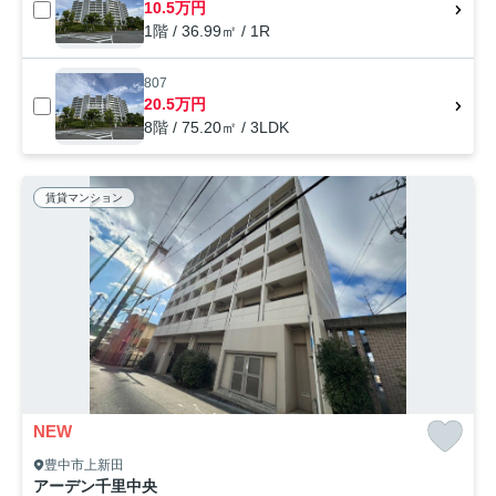
10.5万円
1階 / 36.99㎡ / 1R
807
20.5万円
8階 / 75.20㎡ / 3LDK
賃貸マンション
NEW
豊中市上新田
アーデン千里中央