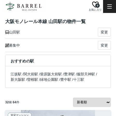
0
お気に入り
大阪モノレール本線 山田駅の物件一覧
山田駅
変更
募集中
変更
おすすめの駅
江坂駅
/
関大前駅
/
柴原阪大前駅
/
豊津駅
/
服部天神駅
/
新大阪駅
/
曽根駅
/
緑地公園駅
/
豊中駅
/
十三駅
32
棟
64
件
賃貸マンション