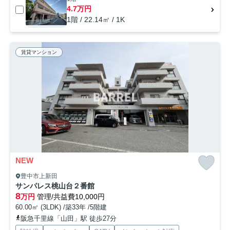
4.7万円
1階 / 22.14㎡ / 1K
賃貸マンション
NEW
豊中市上新田
サンパレス桃山台２番館
8
万円
管理/共益費10,000円
60.00㎡ (3LDK) /築33年 /5階建
阪急千里線「山田」駅 徒歩27分