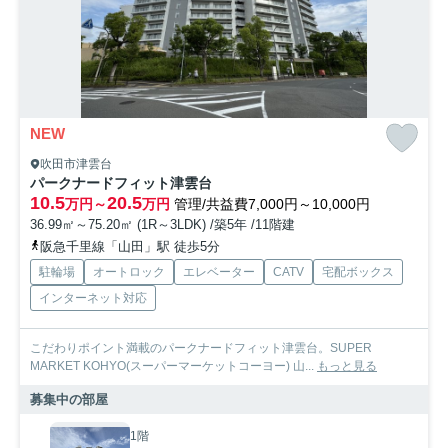
NEW
吹田市津雲台
パークナードフィット津雲台
10.5
20.5
万円～
万円
管理/共益費7,000円～10,000円
36.99㎡～75.20㎡ (1R～3LDK) /築5年 /11階建
阪急千里線「山田」駅 徒歩5分
駐輪場
オートロック
エレベーター
CATV
宅配ボックス
インターネット対応
こだわりポイント満載のパークナードフィット津雲台。SUPER
MARKET KOHYO(スーパーマーケットコーヨー) 山...
もっと見る
募集中の部屋
1階