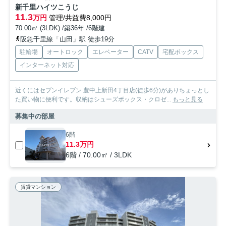
新千里ハイツこうじ
11.3
万円
管理/共益費8,000円
70.00㎡ (3LDK) /築36年 /6階建
阪急千里線「山田」駅 徒歩19分
駐輪場
オートロック
エレベーター
CATV
宅配ボックス
インターネット対応
近くにはセブンイレブン 豊中上新田4丁目店(徒歩6分)がありちょっとし
た買い物に便利です。収納はシューズボックス・クロゼ...
もっと見る
募集中の部屋
6階
11.3万円
6階 / 70.00㎡ / 3LDK
賃貸マンション