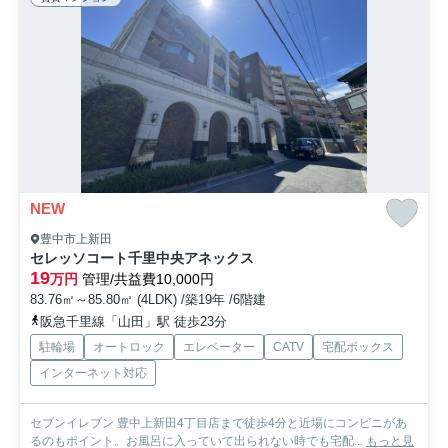
NEW
豊中市上新田
セレッソコート千里中央アネックス
19
万円
管理/共益費10,000円
83.76㎡～85.80㎡ (4LDK) /築19年 /6階建
阪急千里線「山田」駅 徒歩23分
駐輪場
オートロック
エレベーター
CATV
宅配ボックス
インターネット対応
セブンイレブン 豊中上新田4丁目店まで徒歩4分と近場にコンビニがあ
るのもポイント。お風呂に入っていて出られない時でも宅配...
もっと見