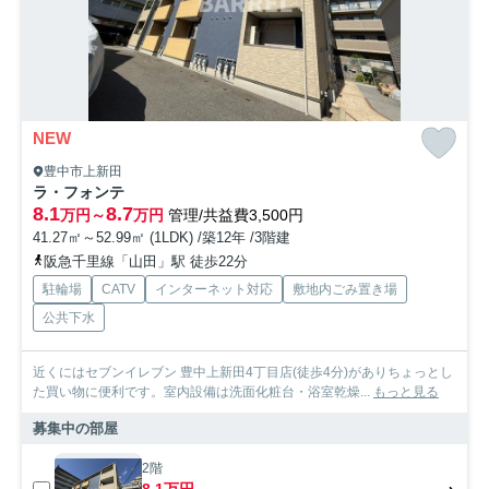
NEW
豊中市上新田
ラ・フォンテ
8.1
8.7
万円～
万円
管理/共益費3,500円
41.27㎡～52.99㎡ (1LDK) /築12年 /3階建
阪急千里線「山田」駅 徒歩22分
駐輪場
CATV
インターネット対応
敷地内ごみ置き場
公共下水
近くにはセブンイレブン 豊中上新田4丁目店(徒歩4分)がありちょっとし
た買い物に便利です。室内設備は洗面化粧台・浴室乾燥...
もっと見る
募集中の部屋
2階
8.1万円