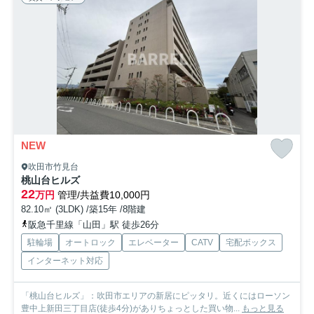
NEW
吹田市竹見台
桃山台ヒルズ
22
万円
管理/共益費10,000円
82.10㎡ (3LDK) /築15年 /8階建
阪急千里線「山田」駅 徒歩26分
駐輪場
オートロック
エレベーター
CATV
宅配ボックス
インターネット対応
「桃山台ヒルズ」：吹田市エリアの新居にピッタリ。近くにはローソン
豊中上新田三丁目店(徒歩4分)がありちょっとした買い物...
もっと見る