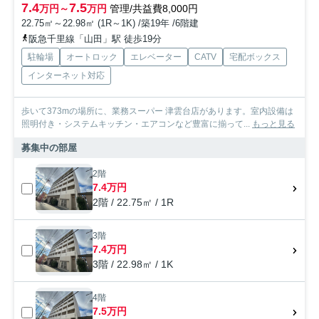
7.4
7.5
万円～
万円
管理/共益費8,000円
22.75㎡～22.98㎡ (1R～1K) /築19年 /6階建
阪急千里線「山田」駅 徒歩19分
駐輪場
オートロック
エレベーター
CATV
宅配ボックス
インターネット対応
歩いて373mの場所に、業務スーパー 津雲台店があります。室内設備は
照明付き・システムキッチン・エアコンなど豊富に揃って...
もっと見る
募集中の部屋
2階
7.4万円
2階 / 22.75㎡ / 1R
3階
7.4万円
3階 / 22.98㎡ / 1K
4階
7.5万円