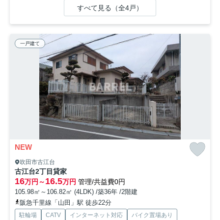
すべて見る（全4戸）
一戸建て
NEW
吹田市古江台
古江台2丁目貸家
16
16.5
万円～
万円
管理/共益費0円
105.98㎡～106.82㎡ (4LDK) /築36年 /2階建
阪急千里線「山田」駅 徒歩22分
駐輪場
CATV
インターネット対応
バイク置場あり