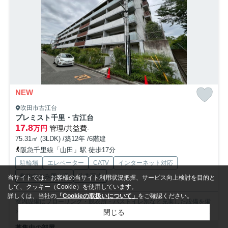
NEW
吹田市古江台
プレミスト千里・古江台
17.8
万円
管理/共益費-
75.31㎡ (3LDK) /築12年 /6階建
阪急千里線「山田」駅 徒歩17分
駐輪場
エレベーター
CATV
インターネット対応
敷地内ごみ置き場
公共下水
当サイトでは、お客様の当サイト利用状況把握、サービス向上検討を目的と
して、クッキー（Cookie）を使用しています。
詳しくは、当社の
「Cookieの取扱いについて」
をご確認ください。
室内設備はフローリング・脱衣所・バストイレ別など充実した設備を備
え付けています。指定期日は2026年8月となっております...
もっと見る
閉じる
募集中の部屋