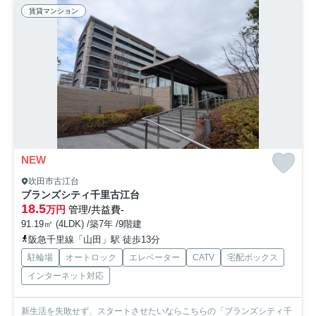
賃貸マンション
NEW
吹田市古江台
ブランズシティ千里古江台
18.5
万円
管理/共益費-
91.19㎡ (4LDK) /築7年 /9階建
阪急千里線「山田」駅 徒歩13分
駐輪場
オートロック
エレベーター
CATV
宅配ボックス
インターネット対応
新生活を失敗せず、スタートさせたいならこちらの「ブランズシティ千