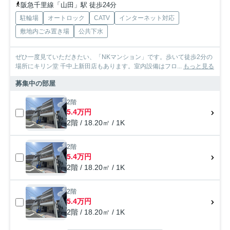
阪急千里線「山田」駅 徒歩24分
駐輪場
オートロック
CATV
インターネット対応
敷地内ごみ置き場
公共下水
ぜひ一度見ていただきたい、「NKマンション」です。歩いて徒歩2分の
場所にキリン堂 千中上新田店もあります。室内設備はフロ...
もっと見る
募集中の部屋
2階
5.4万円
2階 / 18.20㎡ / 1K
2階
5.4万円
2階 / 18.20㎡ / 1K
2階
5.4万円
2階 / 18.20㎡ / 1K