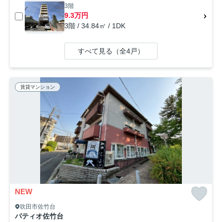
3階
9.3万円
3階 / 34.84㎡ / 1DK
すべて見る（全4戸）
賃貸マンション
NEW
吹田市佐竹台
パティオ佐竹台