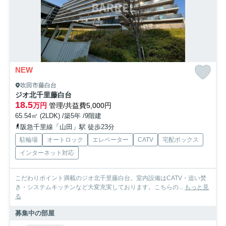
NEW
吹田市藤白台
ジオ北千里藤白台
18.5
万円
管理/共益費5,000円
65.54㎡ (2LDK) /築5年 /9階建
阪急千里線「山田」駅 徒歩23分
駐輪場
オートロック
エレベーター
CATV
宅配ボックス
インターネット対応
こだわりポイント満載のジオ北千里藤白台。室内設備はCATV・追い焚
き・システムキッチンなど大変充実しております。こちらの...
もっと見
る
募集中の部屋