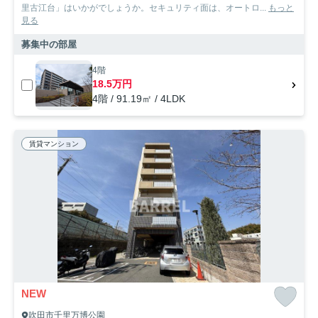
里古江台」はいかがでしょうか。セキュリティ面は、オートロ...
もっと
見る
募集中の部屋
4階
18.5万円
4階 / 91.19㎡ / 4LDK
賃貸マンション
NEW
吹田市千里万博公園