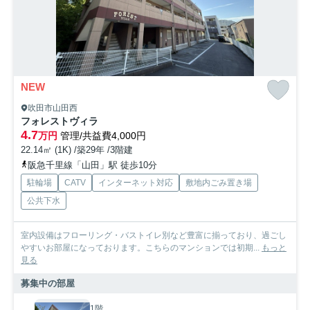
NEW
吹田市山田西
フォレストヴィラ
4.7
万円
管理/共益費4,000円
22.14㎡ (1K) /築29年 /3階建
阪急千里線「山田」駅 徒歩10分
駐輪場
CATV
インターネット対応
敷地内ごみ置き場
公共下水
室内設備はフローリング・バストイレ別など豊富に揃っており、過ごし
やすいお部屋になっております。こちらのマンションでは初期...
もっと
見る
募集中の部屋
1階