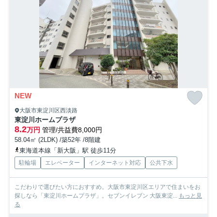
NEW
大阪市東淀川区西淡路
東淀川ホームプラザ
8.2
万円
管理/共益費8,000円
58.04㎡ (2LDK) /築52年 /8階建
東海道本線「新大阪」駅 徒歩11分
駐輪場
エレベーター
インターネット対応
公共下水
こだわりで選びたい方におすすめ。大阪市東淀川区エリアで住まいをお
探しなら「東淀川ホームプラザ」。セブンイレブン 大阪東淀...
もっと見
る