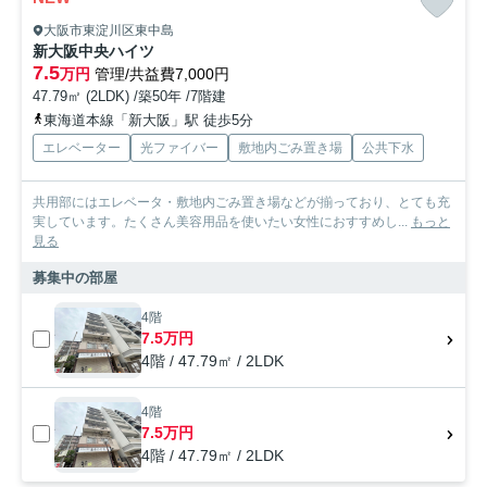
大阪市東淀川区東中島
新大阪中央ハイツ
7.5
万円
管理/共益費7,000円
47.79㎡ (2LDK) /築50年 /7階建
東海道本線「新大阪」駅 徒歩5分
エレベーター
光ファイバー
敷地内ごみ置き場
公共下水
共用部にはエレベータ・敷地内ごみ置き場などが揃っており、とても充
実しています。たくさん美容用品を使いたい女性におすすめし...
もっと
見る
募集中の部屋
4階
7.5万円
4階 / 47.79㎡ / 2LDK
4階
7.5万円
4階 / 47.79㎡ / 2LDK