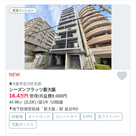
賃貸マンション
NEW
大阪市淀川区宮原
シーズンフラッツ新大阪
16.4
万円
管理/共益費8,000円
44.98㎡ (2LDK) /築1年 /10階建
地下鉄御堂筋線「新大阪」駅 徒歩9分
駐輪場
オートロック
エレベーター
CATV
光ファイバー
宅配ボックス