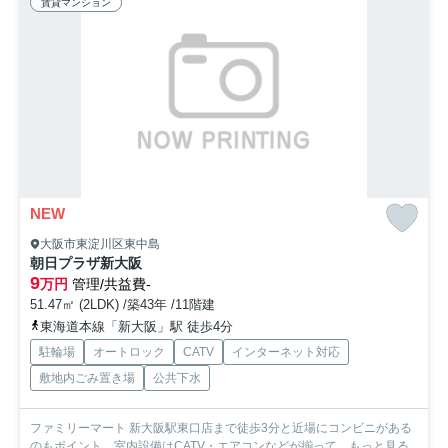
賃貸マンション
NEW
大阪市東淀川区東中島
朝日プラザ新大阪
9
万円
管理/共益費-
51.47㎡ (2LDK) /築43年 /11階建
東海道本線「新大阪」駅 徒歩4分
駐輪場
オートロック
CATV
インターネット対応
敷地内ごみ置き場
公共下水
ファミリーマート 新大阪駅東口店まで徒歩3分と近場にコンビニがある
のもポイント。室内設備はCATV・エアコンなどが揃って...
もっと見る