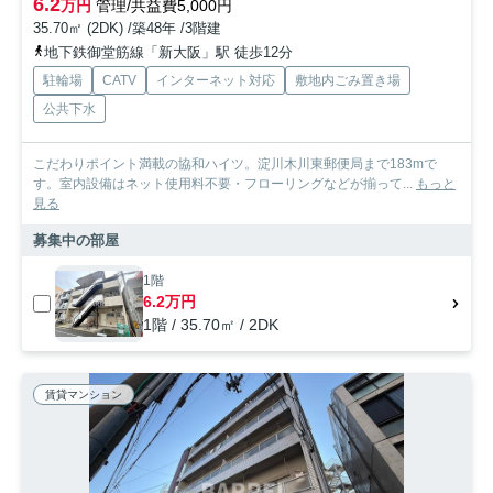
6.2
万円
管理/共益費5,000円
35.70㎡ (2DK) /築48年 /3階建
地下鉄御堂筋線「新大阪」駅 徒歩12分
駐輪場
CATV
インターネット対応
敷地内ごみ置き場
公共下水
こだわりポイント満載の協和ハイツ。淀川木川東郵便局まで183mで
す。室内設備はネット使用料不要・フローリングなどが揃って...
もっと
見る
募集中の部屋
1階
6.2万円
1階 / 35.70㎡ / 2DK
賃貸マンション