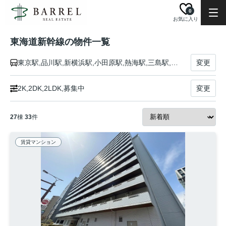
0
お気に入り
東海道新幹線の物件一覧
東京駅,品川駅,新横浜駅,小田原駅,熱海駅,三島駅,新富士駅,静岡駅,掛川駅,浜松駅,豊橋駅,三河安城駅,名古屋駅,岐阜羽島駅,米原駅,京都駅,新大阪駅
変更
2K,2DK,2LDK,募集中
変更
27
棟
33
件
賃貸マンション