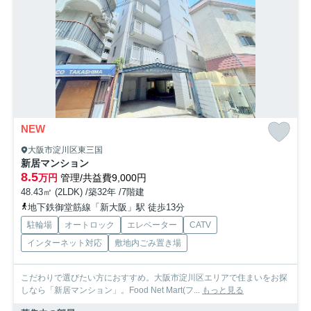
NEW
大阪市淀川区東三国
新居マンション
8.5
万円
管理/共益費9,000円
48.43㎡ (2LDK) /築32年 /7階建
地下鉄御堂筋線「新大阪」駅 徒歩13分
駐輪場
オートロック
エレベーター
CATV
インターネット対応
敷地内ごみ置き場
こだわりで選びたい方におすすめ。大阪市淀川区エリアで住まいをお探
しなら「新居マンション」。Food Net Mart(フ...
もっと見る