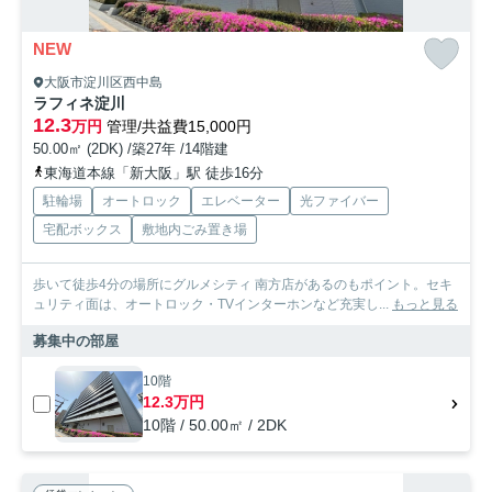
NEW
大阪市淀川区西中島
ラフィネ淀川
12.3
万円
管理/共益費15,000円
50.00㎡ (2DK) /築27年 /14階建
東海道本線「新大阪」駅 徒歩16分
駐輪場
オートロック
エレベーター
光ファイバー
宅配ボックス
敷地内ごみ置き場
歩いて徒歩4分の場所にグルメシティ 南方店があるのもポイント。セキ
ュリティ面は、オートロック・TVインターホンなど充実し...
もっと見る
募集中の部屋
10階
12.3万円
10階 / 50.00㎡ / 2DK