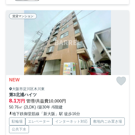
賃貸マンション
NEW
大阪市淀川区木川東
第3北浦ハイツ
8.1
万円
管理/共益費10,000円
50.76㎡ (2LDK) /築30年 /6階建
地下鉄御堂筋線「新大阪」駅 徒歩16分
駐輪場
エレベーター
インターネット対応
敷地内ごみ置き場
公共下水