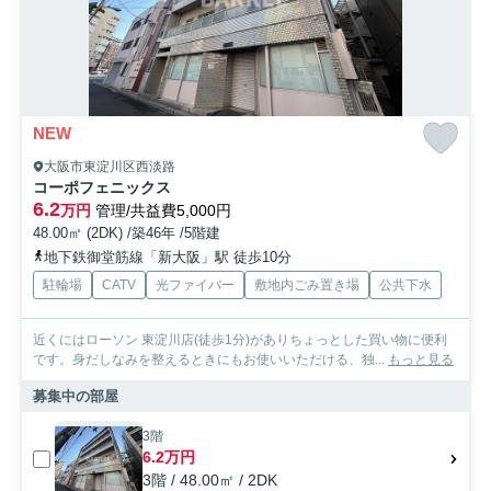
NEW
大阪市東淀川区西淡路
コーポフェニックス
6.2
万円
管理/共益費5,000円
48.00㎡ (2DK) /築46年 /5階建
地下鉄御堂筋線「新大阪」駅 徒歩10分
駐輪場
CATV
光ファイバー
敷地内ごみ置き場
公共下水
近くにはローソン 東淀川店(徒歩1分)がありちょっとした買い物に便利
です。身だしなみを整えるときにもお使いいただける、独...
もっと見る
募集中の部屋
3階
6.2万円
3階 / 48.00㎡ / 2DK