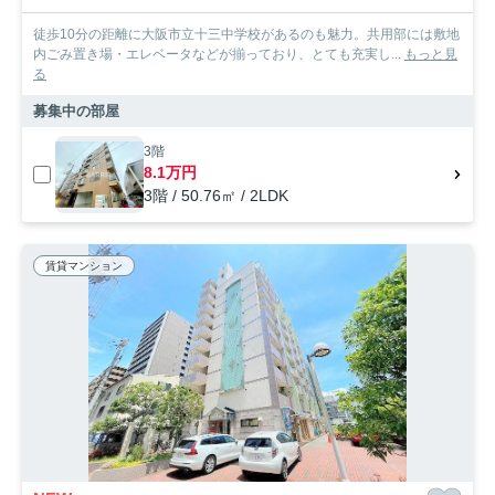
徒歩10分の距離に大阪市立十三中学校があるのも魅力。共用部には敷地
内ごみ置き場・エレベータなどが揃っており、とても充実し...
もっと見
る
募集中の部屋
3階
8.1万円
3階 / 50.76㎡ / 2LDK
賃貸マンション