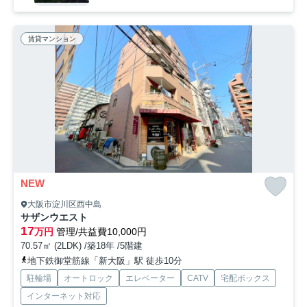
賃貸マンション
NEW
大阪市淀川区西中島
サザンウエスト
17
万円
管理/共益費10,000円
70.57㎡ (2LDK) /築18年 /5階建
地下鉄御堂筋線「新大阪」駅 徒歩10分
駐輪場
オートロック
エレベーター
CATV
宅配ボックス
インターネット対応