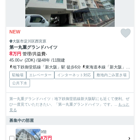
NEW
大阪市淀川区西宮原
第一丸重グランドハイツ
8
万円
管理/共益費-
45.00㎡ (2DK) /築48年 /11階建
地下鉄御堂筋線「新大阪」駅 徒歩6分
東海道本線「新大阪」駅 徒歩7分
駐輪場
エレベーター
インターネット対応
敷地内ごみ置き場
公共下水
第一丸重グランドハイツ：地下鉄御堂筋線新大阪駅にも近くて便利。ぜ
ひ一度見ていただきたい、「第一丸重グランドハイツ」です。...
もっと
見る
募集中の部屋
9階
8万円