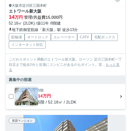
大阪市淀川区三国本町
エトワール新大阪
14
万円
管理/共益費15,000円
52.18㎡ (2LDK) /築11年 /8階建
地下鉄御堂筋線「新大阪」駅 徒歩13分
駐輪場
オートロック
エレベーター
CATV
宅配ボックス
インターネット対応
こだわりポイント満載のエトワール新大阪。ローソン 淀川三国本町一丁
目店まで徒歩2分と近場にコンビニがあるのもポイント。室...
もっと見
る
募集中の部屋
5階
14万円
5階 / 52.18㎡ / 2LDK
賃貸マンション