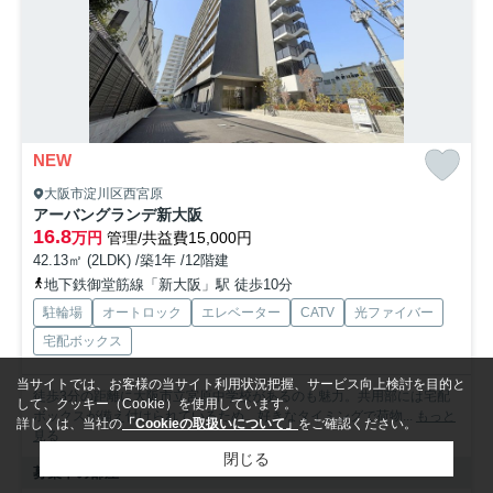
NEW
大阪市淀川区西宮原
アーバングランデ新大阪
16.8
万円
管理/共益費15,000円
42.13㎡ (2LDK) /築1年 /12階建
地下鉄御堂筋線「新大阪」駅 徒歩10分
駐輪場
オートロック
エレベーター
CATV
光ファイバー
宅配ボックス
当サイトでは、お客様の当サイト利用状況把握、サービス向上検討を目的と
徒歩3分の距離に大阪市立宮原中学校があるのも魅力。共用部には宅配
して、クッキー（Cookie）を使用しています。
ボックスが備え付けられているため、好きなタイミングで荷物...
もっと
詳しくは、当社の
「Cookieの取扱いについて」
をご確認ください。
見る
閉じる
募集中の部屋