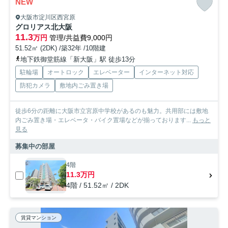
NEW
大阪市淀川区西宮原
グロリアス北大阪
11.3
万円
管理/共益費9,000円
51.52㎡ (2DK) /築32年 /10階建
地下鉄御堂筋線「新大阪」駅 徒歩13分
駐輪場
オートロック
エレベーター
インターネット対応
防犯カメラ
敷地内ごみ置き場
徒歩6分の距離に大阪市立宮原中学校があるのも魅力。共用部には敷地
内ごみ置き場・エレベータ・バイク置場などが揃っております...
もっと
見る
募集中の部屋
4階
11.3万円
4階 / 51.52㎡ / 2DK
賃貸マンション