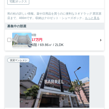
宅配ボックス
和の杜の詳しい情報。薬や日用品を買うのに便利なスギドラッグ 西宮原
店まで、466mです。収納はクロゼット・シューズボック...
もっと見る
募集中の部屋
6階
17万円
6階 / 69.86㎡ / 2LDK
賃貸マンション