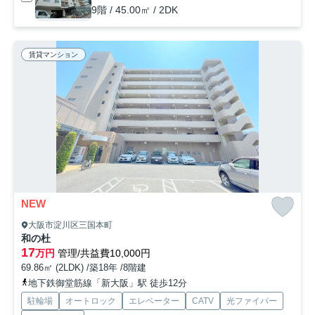
9階 / 45.00㎡ / 2DK
賃貸マンション
NEW
大阪市淀川区三国本町
和の杜
17
万円
管理/共益費10,000円
69.86㎡ (2LDK) /築18年 /8階建
地下鉄御堂筋線「新大阪」駅 徒歩12分
駐輪場
オートロック
エレベーター
CATV
光ファイバー