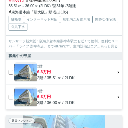
万円
管理/共益費5,000円
35.51㎡～36.00㎡ (2LDK) /築31年 /3階建
東海道本線「新大阪」駅 徒歩10分
駐輪場
インターネット対応
敷地内ごみ置き場
閑静な住宅地
公共下水
サンサーラ新大阪：阪急京都本線崇禅寺駅にも近くて便利。便利なスー
パー「ライフ 崇禅寺店」まで487mです。室内設備はエア...
もっと見る
募集中の部屋
2階
6.3万円
2階 / 35.51㎡ / 2LDK
3階
6.3万円
3階 / 36.00㎡ / 2LDK
賃貸マンション