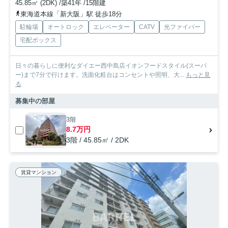
45.85㎡ (2DK) /築41年 /15階建
東海道本線「新大阪」駅 徒歩18分
駐輪場
オートロック
エレベーター
CATV
光ファイバー
宅配ボックス
日々の暮らしに便利なダイエー西中島店イオンフードスタイル(スーパ
ー)まで7分で行けます。洗面化粧台はコンセントや照明、大...
もっと見
る
募集中の部屋
3階
8.7万円
3階 / 45.85㎡ / 2DK
賃貸マンション