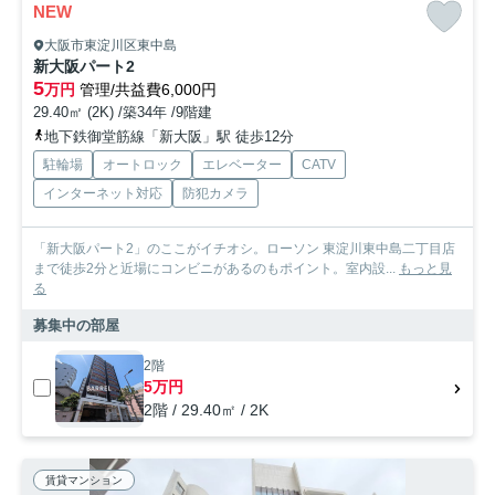
NEW
大阪市東淀川区東中島
新大阪パート2
5
万円
管理/共益費6,000円
29.40㎡ (2K) /築34年 /9階建
地下鉄御堂筋線「新大阪」駅 徒歩12分
駐輪場
オートロック
エレベーター
CATV
インターネット対応
防犯カメラ
「新大阪パート2」のここがイチオシ。ローソン 東淀川東中島二丁目店
まで徒歩2分と近場にコンビニがあるのもポイント。室内設...
もっと見
る
募集中の部屋
2階
5万円
2階 / 29.40㎡ / 2K
賃貸マンション