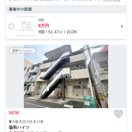
募集中の部屋
9階
9万円
9階 / 51.47㎡ / 2LDK
賃貸マンション
NEW
大阪市淀川区木川東
協和ハイツ