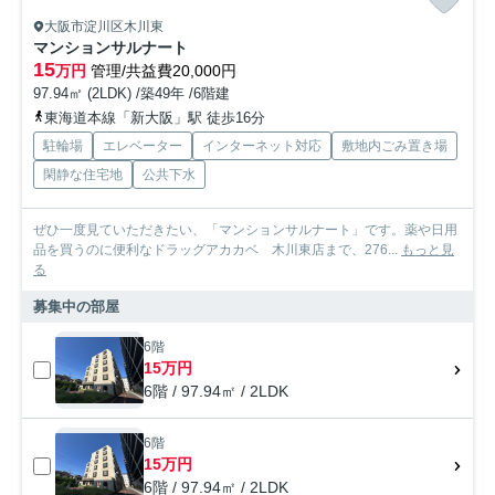
大阪市淀川区木川東
マンションサルナート
15
万円
管理/共益費20,000円
97.94㎡ (2LDK) /築49年 /6階建
東海道本線「新大阪」駅 徒歩16分
駐輪場
エレベーター
インターネット対応
敷地内ごみ置き場
閑静な住宅地
公共下水
ぜひ一度見ていただきたい、「マンションサルナート」です。薬や日用
品を買うのに便利なドラッグアカカベ 木川東店まで、276...
もっと見
る
募集中の部屋
6階
15万円
6階 / 97.94㎡ / 2LDK
6階
15万円
6階 / 97.94㎡ / 2LDK