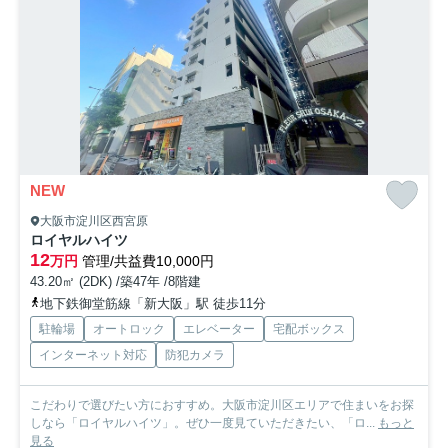
NEW
大阪市淀川区西宮原
ロイヤルハイツ
12
万円
管理/共益費10,000円
43.20㎡ (2DK) /築47年 /8階建
地下鉄御堂筋線「新大阪」駅 徒歩11分
駐輪場
オートロック
エレベーター
宅配ボックス
インターネット対応
防犯カメラ
こだわりで選びたい方におすすめ。大阪市淀川区エリアで住まいをお探
しなら「ロイヤルハイツ」。ぜひ一度見ていただきたい、「ロ...
もっと
見る