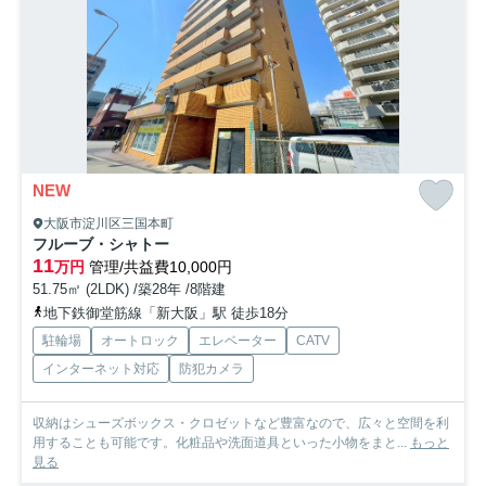
NEW
大阪市淀川区三国本町
フルーブ・シャトー
11
万円
管理/共益費10,000円
51.75㎡ (2LDK) /築28年 /8階建
地下鉄御堂筋線「新大阪」駅 徒歩18分
駐輪場
オートロック
エレベーター
CATV
インターネット対応
防犯カメラ
収納はシューズボックス・クロゼットなど豊富なので、広々と空間を利
用することも可能です。化粧品や洗面道具といった小物をまと...
もっと
見る