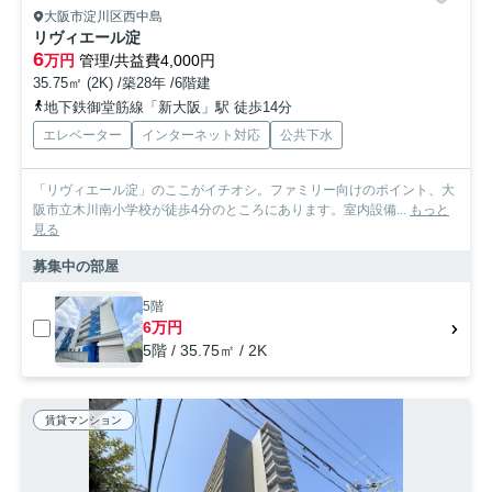
大阪市淀川区西中島
リヴィエール淀
6
万円
管理/共益費4,000円
35.75㎡ (2K) /築28年 /6階建
地下鉄御堂筋線「新大阪」駅 徒歩14分
エレベーター
インターネット対応
公共下水
「リヴィエール淀」のここがイチオシ。ファミリー向けのポイント、大
阪市立木川南小学校が徒歩4分のところにあります。室内設備...
もっと
見る
募集中の部屋
5階
6万円
5階 / 35.75㎡ / 2K
賃貸マンション