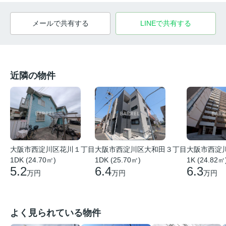
メールで共有する
LINEで共有する
近隣の物件
大阪市西淀
大阪市西淀川区花川１丁目
大阪市西淀川区大和田３丁目
1K (24.82㎡
1DK (24.70㎡)
1DK (25.70㎡)
6.3
5.2
6.4
万円
万円
万円
よく見られている物件