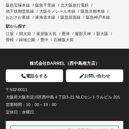
阪急宝塚本線
阪急千里線
北大阪急行電鉄
地下鉄御堂筋線
大阪モノレール本線
阪急京都本線
おおさか東線
東海道本線
阪急箕面線
阪急神戸本線
駅から探す
江坂
関大前
柴原阪大前
豊津
服部天神
新大阪
曽根
緑地公園
豊中
石橋阪大前
株式会社BARREL（西中島南方店）
電話をする
お問い合わせ
〒532-0011
大阪府大阪市淀川区西中島４丁目3-21 NLCセントラルビル 201
営業時間：
10：00～19：00
定休日：
水曜日