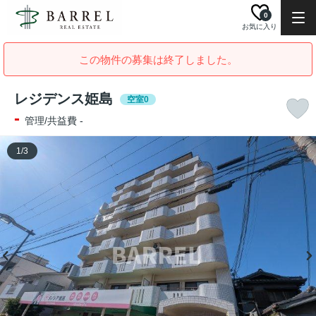
0
お気に入り
この物件の募集は終了しました。
レジデンス姫島
空室0
-
管理/共益費 -
1
/
3