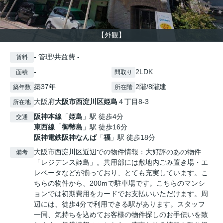
【外観】
- 管理/共益費 -
賃料
-
2LDK
面積
間取り
築37年
2階/8階建
築年数
所在階
大阪府
大阪市西淀川区
姫島
４丁目8-3
所在地
阪神本線
「
姫島
」駅 徒歩4分
交通
東西線
「
御幣島
」駅 徒歩16分
阪神電鉄阪神なんば
「
福
」駅 徒歩18分
大阪市西淀川区近辺での物件情報：大好評のあの物件
備考
「レジデンス姫島」。共用部には敷地内ごみ置き場・エ
レベータなどが揃っており、とても充実しています。こ
ちらの物件から、200mで駐車場です。こちらのマンシ
ョンでは初期費用をカードでお支払いいただけます。周
辺には、徒歩4分で利用できる駅があります。スタッフ
一同、気持ちを込めてお客様の物件探しのお手伝いを致