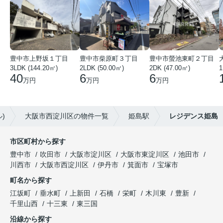
豊中市上野坂１丁目
豊中市柴原町３丁目
豊中市螢池東町２丁目
3LDK (144.20㎡)
2LDK (50.00㎡)
2DK (47.00㎡)
40
6
6
万円
万円
万円
)
大阪市西淀川区の物件一覧
姫島駅
レジデンス姫島
市区町村から探す
豊中市
吹田市
大阪市淀川区
大阪市東淀川区
池田市
川西市
大阪市西淀川区
伊丹市
箕面市
宝塚市
町名から探す
江坂町
垂水町
上新田
石橋
栄町
木川東
豊新
千里山西
十三東
東三国
沿線から探す