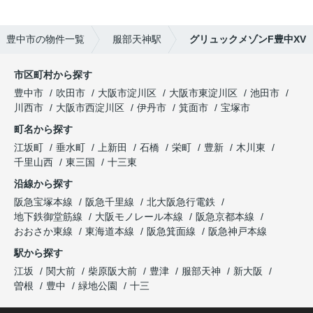
豊中市の物件一覧
服部天神駅
グリュックメゾンF豊中XV
市区町村から探す
豊中市
吹田市
大阪市淀川区
大阪市東淀川区
池田市
川西市
大阪市西淀川区
伊丹市
箕面市
宝塚市
町名から探す
江坂町
垂水町
上新田
石橋
栄町
豊新
木川東
千里山西
東三国
十三東
沿線から探す
阪急宝塚本線
阪急千里線
北大阪急行電鉄
地下鉄御堂筋線
大阪モノレール本線
阪急京都本線
おおさか東線
東海道本線
阪急箕面線
阪急神戸本線
駅から探す
江坂
関大前
柴原阪大前
豊津
服部天神
新大阪
曽根
豊中
緑地公園
十三