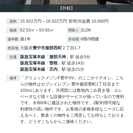
【外観】
15.922万円～16.022万円 管理/共益費 10,000円
賃料
52.53㎡～53.55㎡
2LDK
面積
間取り
築1年
6階/9階建
築年数
所在階
大阪府
豊中市
服部西町
２丁目1-7
所在地
阪急宝塚本線
「
服部天神
」駅 徒歩3分
交通
阪急宝塚本線
「
曽根
」駅 徒歩14分
阪急宝塚本線
「
庄内
」駅 徒歩21分
「グリュックメゾンF豊中XV」のここがイチオシ。こち
備考
らの物件はセブンイレブン 豊中服部豊町1丁目店まで
102mにあります。共用部には敷地内ごみ置き場・エレ
ベータなど様々な設備やサービスが揃っているので便利
です。令和6年に建設された物件です。2駅利用可能な
利便性の高い物件です。お客様の多種多様なニーズに応
えるべく、数多くの物件をご用意してお待ちしておりま
す。どうぞこちらからご連絡ください。