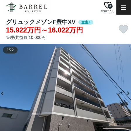
0
お気に入り
グリュックメゾンF豊中XV
空室2
15.922万円～16.022万円
管理/共益費 10,000円
1
/
22