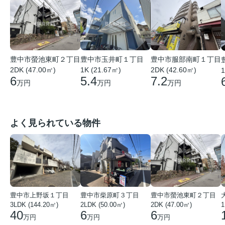
豊中市螢池東町２丁目
豊中市玉井町１丁目
豊中市服部南町１丁目
2DK (47.00㎡)
1K (21.67㎡)
2DK (42.60㎡)
1
6
5.4
7.2
万円
万円
万円
よく見られている物件
豊中市上野坂１丁目
豊中市柴原町３丁目
豊中市螢池東町２丁目
3LDK (144.20㎡)
2LDK (50.00㎡)
2DK (47.00㎡)
40
6
6
万円
万円
万円