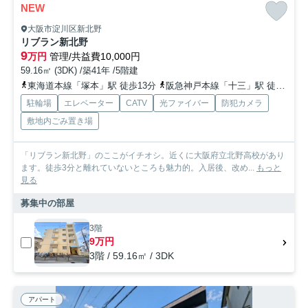
NEW
大阪市淀川区新北野
リブラン新北野
9
万円
管理/共益費10,000円
59.16㎡ (3DK) /築41年 /5階建
東海道本線「塚本」駅 徒歩13分
阪急神戸本線「十三」駅 徒歩15分
駐輪場
エレベーター
CATV
光ファイバー
防犯カメラ
敷地内ごみ置き場
「リブラン新北野」のここがイチオシ。近くに大阪府立北野高校があり
ます。徒歩3分と離れていないところも魅力的。入居後、改め...
もっと
見る
募集中の部屋
3階
9万円
3階 / 59.16㎡ / 3DK
アパート