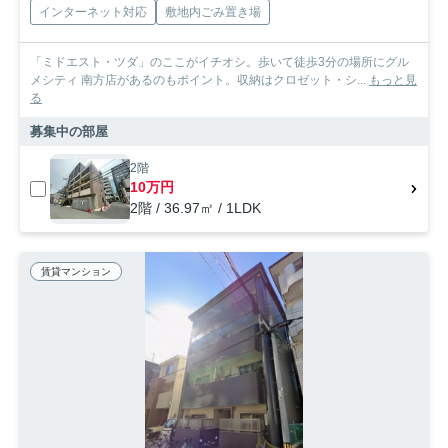
インターネット対応
敷地内ごみ置き場
「ミドエスト・ツダ」のここがイチオシ。歩いて徒歩3分の場所にグル
メシティ 南方店があるのもポイント。収納はクロゼット・シ...
もっと見
る
募集中の部屋
2階
10万円
2階 / 36.97㎡ / 1LDK
賃貸マンション