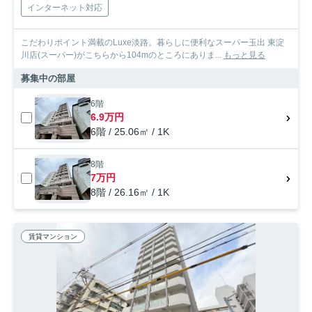
インターネット対応
こだわりポイント満載のLuxe淡路。暮らしに便利なスーパー玉出 東淀
川店(スーパー)がこちらから104mのところにありま...
もっと見る
募集中の部屋
6階
6.9万円
6階 / 25.06㎡ / 1K
8階
7万円
8階 / 26.16㎡ / 1K
賃貸マンション