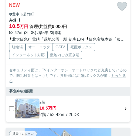
NEW
豊中市若竹町
Adi Ⅰ
10.5
万円
管理/共益費9,000円
53.42㎡ (2LDK) /築5年 /3階建
北大阪急行電鉄「緑地公園」駅 徒歩18分
阪急宝塚本線「服部天神」駅 徒歩22分
駐輪場
オートロック
CATV
宅配ボックス
インターネット対応
敷地内ごみ置き場
セキュリティ面は、TVインターホン・オートロックなど充実しているの
で、防犯対策もばっちりです。共用部には宅配ボックスが備...
もっと見
る
募集中の部屋
2階
10.5万円
2階 / 53.42㎡ / 2LDK
賃貸マンション