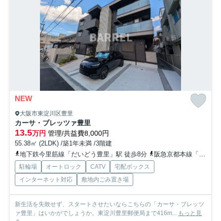
NEW
大阪市東淀川区豊里
カーサ・ブレッツァ豊里
13.5
万円
管理/共益費8,000円
55.38㎡ (2LDK) /築1年未満 /3階建
地下鉄今里筋線「だいどう豊里」駅 徒歩8分
阪急京都本線「上新庄」駅 徒歩18分
駐輪場
オートロック
CATV
宅配ボックス
インターネット対応
敷地内ごみ置き場
新生活を失敗せず、スタートさせたいならこちらの「カーサ・ブレッツ
ァ豊里」はいかがでしょうか。東淀川豊里郵便局まで416m...
もっと見