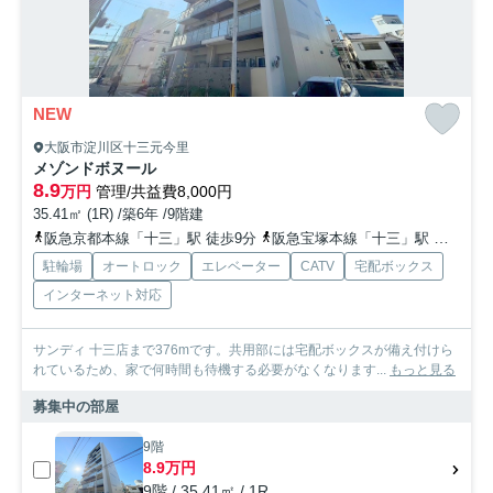
NEW
大阪市淀川区十三元今里
メゾンドボヌール
8.9
万円
管理/共益費8,000円
35.41㎡ (1R) /築6年 /9階建
阪急京都本線「十三」駅 徒歩9分
阪急宝塚本線「十三」駅 徒歩9分
駐輪場
オートロック
エレベーター
CATV
宅配ボックス
インターネット対応
サンディ 十三店まで376mです。共用部には宅配ボックスが備え付けら
れているため、家で何時間も待機する必要がなくなります...
もっと見る
募集中の部屋
9階
8.9万円
9階 / 35.41㎡ / 1R