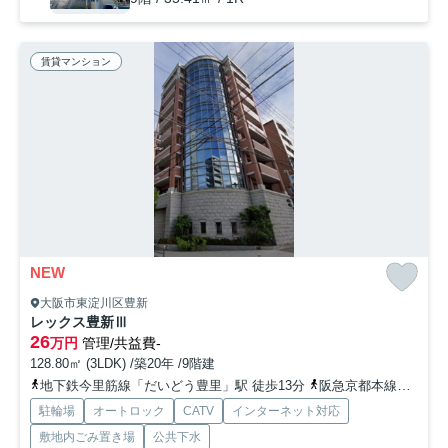
賃貸マンション
NEW
大阪市東淀川区豊新
レックス豊新Ⅲ
26
万円
管理/共益費-
128.80㎡ (3LDK) /築20年 /9階建
地下鉄今里筋線「だいどう豊里」駅 徒歩13分
阪急京都本線「上新庄」駅 徒歩13分
駐輪場
オートロック
CATV
インターネット対応
敷地内ごみ置き場
公共下水