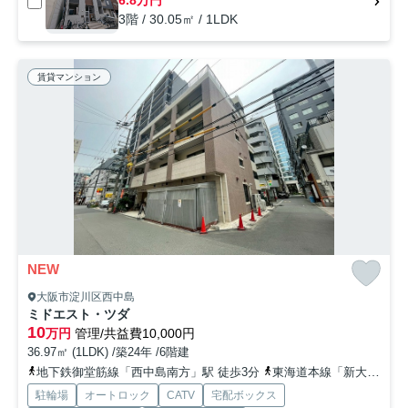
6.8万円
3階 / 30.05㎡ / 1LDK
賃貸マンション
NEW
大阪市淀川区西中島
ミドエスト・ツダ
10
万円
管理/共益費10,000円
36.97㎡ (1LDK) /築24年 /6階建
地下鉄御堂筋線「西中島南方」駅 徒歩3分
東海道本線「新大阪」駅 徒歩11分
駐輪場
オートロック
CATV
宅配ボックス