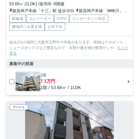
53.68㎡ (1LDK) /築35年 /6階建
阪急神戸本線「十三」駅 徒歩10分
阪急神戸本線「神崎川」駅 徒歩13分
駐輪場
エレベーター
CATV
インターネット対応
敷地内ごみ置き場
公共下水
徒歩2分の場所に大阪市立野中小学校があります。収納はクロゼット・
シューズボックスなど豊富なので、衣類や履き物の整理がしや...
もっと
見る
募集中の部屋
1階
7.1万円
1階 / 53.68㎡ / 1LDK
アパート