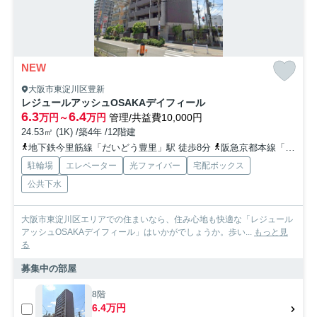
NEW
大阪市東淀川区豊新
レジュールアッシュOSAKAデイフィール
6.3
6.4
万円～
万円
管理/共益費10,000円
24.53㎡ (1K) /築4年 /12階建
地下鉄今里筋線「だいどう豊里」駅 徒歩8分
阪急京都本線「上新庄」駅 徒歩10分
駐輪場
エレベーター
光ファイバー
宅配ボックス
公共下水
大阪市東淀川区エリアでの住まいなら、住み心地も快適な「レジュール
アッシュOSAKAデイフィール」はいかがでしょうか。歩い...
もっと見
る
募集中の部屋
8階
6.4万円