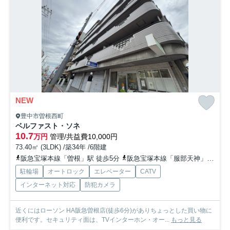
NEW
豊中市曽根西町
ベルファスト・ソネ
10.7
万円
管理/共益費10,000円
73.40㎡ (3LDK) /築34年 /6階建
阪急宝塚本線「曽根」駅 徒歩5分
阪急宝塚本線「服部天神」駅 徒歩14分
駐輪場
オートロック
エレベーター
CATV
インターネット対応
防犯カメラ
近くにはローソン HA阪急曽根店(徒歩6分)がありちょっとした買い物に
便利です。セキュリティ面は、TVインターホン・オー...
もっと見る