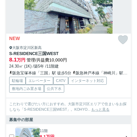
NEW
大阪市淀川区新高
S-RESIDENCE三国WEST
8.1
万円
管理/共益費10,000円
24.30㎡ (1K) /築5年 /11階建
阪急宝塚本線「三国」駅 徒歩5分
阪急神戸本線「神崎川」駅 徒歩14分
駐輪場
エレベーター
CATV
インターネット対応
敷地内ごみ置き場
公共下水
こだわりで選びたい方におすすめ。大阪市淀川区エリアで住まいをお探
しなら「S-RESIDENCE三国WEST」。KOHYO...
もっと見る
募集中の部屋
11階
8.1万円