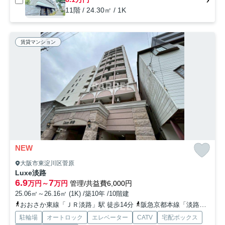
11階 / 24.30㎡ / 1K
賃貸マンション
NEW
大阪市東淀川区菅原
Luxe淡路
6.9
7
万円～
万円
管理/共益費6,000円
25.06㎡～26.16㎡ (1K) /築10年 /10階建
おおさか東線「ＪＲ淡路」駅 徒歩14分
阪急京都本線「淡路」駅 徒歩18分
駐輪場
オートロック
エレベーター
CATV
宅配ボックス