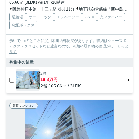
65.66㎡ (3LDK) /築1年 /10階建
阪急神戸本線「十三」駅 徒歩11分
地下鉄御堂筋線「西中島南方」駅 徒歩13分
駐輪場
オートロック
エレベーター
CATV
光ファイバー
宅配ボックス
歩いて6mのところに淀川木川西郵便局があります。収納はシューズボ
ックス・クロゼットなど豊富なので、衣類や履き物の整理がし...
もっと
見る
募集中の部屋
2階
16.3万円
2階 / 65.66㎡ / 3LDK
賃貸マンション