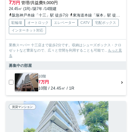
7
万円
管理/共益費9,000円
24.45㎡ (1R) /築7年 /14階建
阪急神戸本線「十三」駅 徒歩7分
東海道本線「塚本」駅 徒歩17分
駐輪場
オートロック
エレベーター
CATV
宅配ボックス
インターネット対応
業務スーパー 十三店まで徒歩2分です。収納はシューズボックス・クロ
ゼットなど豊富なので、広々と空間を利用することも可能で...
もっと見
る
募集中の部屋
10階
7万円
10階 / 24.45㎡ / 1R
賃貸マンション