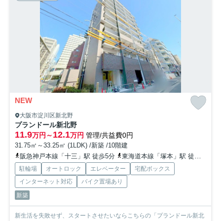
NEW
大阪市淀川区新北野
プランドール新北野
11.9
12.1
万円～
万円
管理/共益費0円
31.75㎡～33.25㎡ (1LDK) /新築 /10階建
阪急神戸本線「十三」駅 徒歩5分
東海道本線「塚本」駅 徒歩18分
駐輪場
オートロック
エレベーター
宅配ボックス
インターネット対応
バイク置場あり
新築
新生活を失敗せず、スタートさせたいならこちらの「プランドール新北