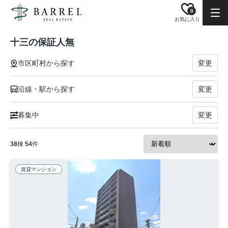
0
お気に入り
十三の保証人無
市区町村から探す
変更
沿線・駅から探す
変更
募集中
変更
38
棟
54
件
賃貸マンション