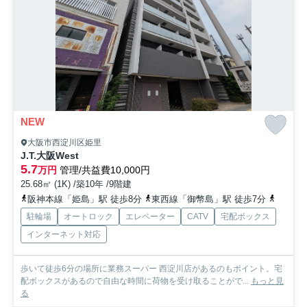
NEW
大阪市西淀川区姫里
J.T.大阪West
5.7
万円
管理/共益費10,000円
25.68㎡ (1K) /築10年 /9階建
阪神本線「姫島」駅 徒歩8分
東西線「御幣島」駅 徒歩7分
東海道
駐輪場
オートロック
エレベーター
CATV
宅配ボックス
インターネット対応
歩いて徒歩6分の場所に業務スーパー 西淀川店があるのもポイント。宅
配ボックスがあるので自由な時間に荷物を受け取ることがで...
もっと見
る