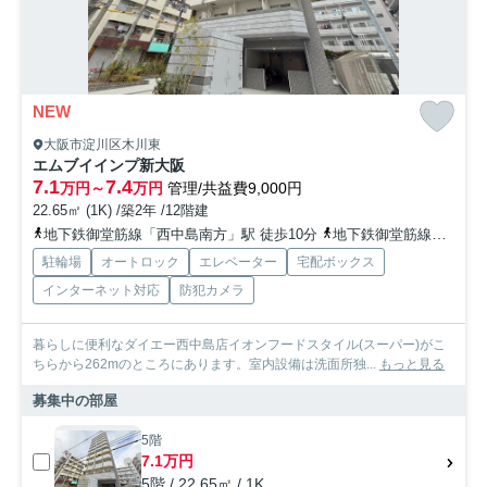
NEW
大阪市淀川区木川東
エムブイインプ新大阪
7.1
7.4
万円～
万円
管理/共益費9,000円
22.65㎡ (1K) /築2年 /12階建
地下鉄御堂筋線「西中島南方」駅 徒歩10分
地下鉄御堂筋線「新大阪」駅 徒歩9分
駐輪場
オートロック
エレベーター
宅配ボックス
インターネット対応
防犯カメラ
暮らしに便利なダイエー西中島店イオンフードスタイル(スーパー)がこ
ちらから262mのところにあります。室内設備は洗面所独...
もっと見る
募集中の部屋
5階
7.1万円
5階 / 22.65㎡ / 1K