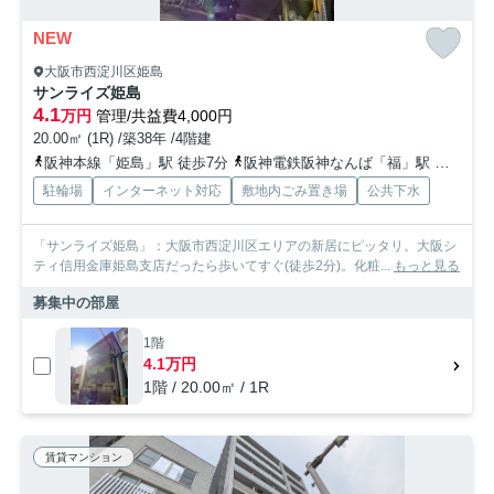
NEW
大阪市西淀川区姫島
サンライズ姫島
4.1
万円
管理/共益費4,000円
20.00㎡ (1R) /築38年 /4階建
阪神本線「姫島」駅 徒歩7分
阪神電鉄阪神なんば「福」駅 徒歩14分
駐輪場
インターネット対応
敷地内ごみ置き場
公共下水
「サンライズ姫島」：大阪市西淀川区エリアの新居にピッタリ。大阪シ
ティ信用金庫姫島支店だったら歩いてすぐ(徒歩2分)。化粧...
もっと見る
募集中の部屋
1階
4.1万円
1階 / 20.00㎡ / 1R
賃貸マンション