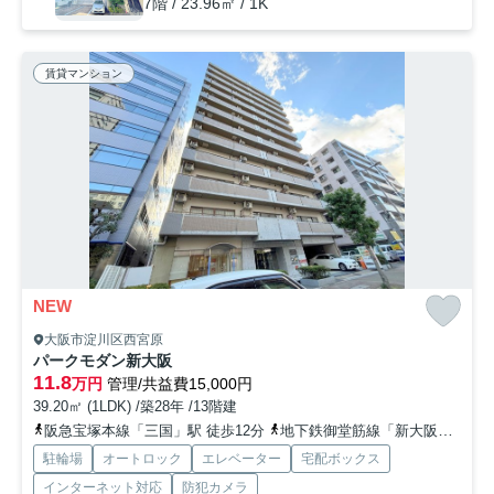
7階 / 23.96㎡ / 1K
賃貸マンション
NEW
大阪市淀川区西宮原
パークモダン新大阪
11.8
万円
管理/共益費15,000円
39.20㎡ (1LDK) /築28年 /13階建
阪急宝塚本線「三国」駅 徒歩12分
地下鉄御堂筋線「新大阪」駅 徒歩13分
駐輪場
オートロック
エレベーター
宅配ボックス
インターネット対応
防犯カメラ