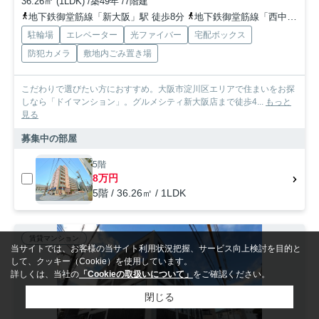
36.26㎡ (1LDK) /築49年 /7階建
地下鉄御堂筋線「新大阪」駅 徒歩8分
地下鉄御堂筋線「西中島南方」駅 徒歩16分
駐輪場
エレベーター
光ファイバー
宅配ボックス
防犯カメラ
敷地内ごみ置き場
こだわりで選びたい方におすすめ。大阪市淀川区エリアで住まいをお探
しなら「ドイマンション」。グルメシティ新大阪店まで徒歩4...
もっと
見る
募集中の部屋
5階
8万円
5階 / 36.26㎡ / 1LDK
賃貸マンション
当サイトでは、お客様の当サイト利用状況把握、サービス向上検討を目的と
して、クッキー（Cookie）を使用しています。
詳しくは、当社の
「Cookieの取扱いについて」
をご確認ください。
閉じる