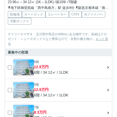
23.96㎡～34.12㎡ (1K～1LDK) /築10年 /7階建
地下鉄御堂筋線「西中島南方」駅 徒歩9分
阪急京都本線「南方」駅 徒歩8分
駐輪場
オートロック
エレベーター
CATV
光ファイバー
宅配ボックス
デイリーヤマザキ 淀川西中島店が489mにある物件です。収納はクロ
ゼット・シューズボックスなど豊富なので、衣類や履き物の...
もっと見
る
募集中の部屋
6階
12.9万円
6階 / 34.12㎡ / 1LDK
6階
12.9万円
6階 / 34.12㎡ / 1LDK
7階
8.3万円