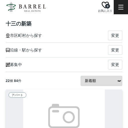
0
お気に入り
十三の新築
市区町村から探す
変更
沿線・駅から探す
変更
募集中
変更
22
棟
84
件
アパート