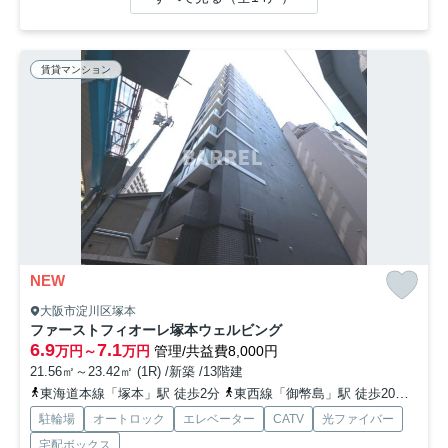
賃貸マンション
NEW
大阪市淀川区塚本
ファーストフィオーレ塚本ウェルビング
6.9
7.1
万円～
万円
管理/共益費8,000円
21.56㎡～23.42㎡ (1R) /新築 /13階建
東海道本線「塚本」駅 徒歩2分
東西線「御幣島」駅 徒歩20分
阪急
駐輪場
オートロック
エレベーター
CATV
光ファイバー
宅配ボックス