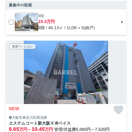
募集中の部屋
8階
15.3万円
8階 / 46.13㎡ / 1LDK＋S(納戸)
賃貸マンション
NEW
大阪市東淀川区西淡路
エステムコート新大阪ⅩⅦベイス
6.65
10.45
万円～
万円
管理/共益費5,060円～7,520円