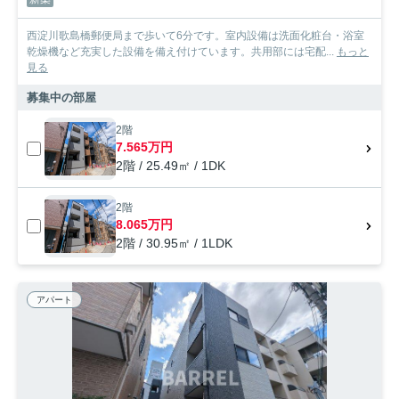
西淀川歌島橋郵便局まで歩いて6分です。室内設備は洗面化粧台・浴室
乾燥機など充実した設備を備え付けています。共用部には宅配...
もっと
見る
募集中の部屋
2階
7.565万円
2階 / 25.49㎡ / 1DK
2階
8.065万円
2階 / 30.95㎡ / 1LDK
アパート