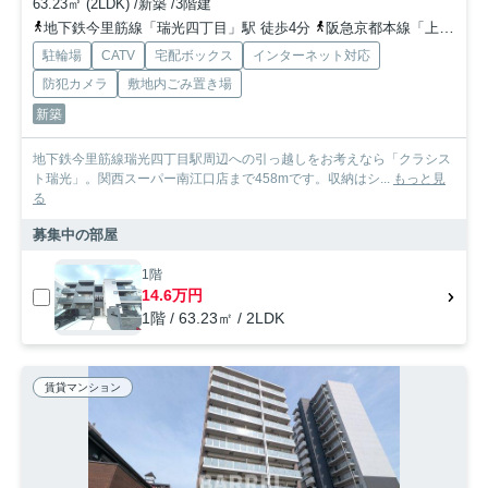
63.23㎡ (2LDK) /新築 /3階建
地下鉄今里筋線「瑞光四丁目」駅 徒歩4分
阪急京都本線「上新庄」駅 徒歩14分
駐輪場
CATV
宅配ボックス
インターネット対応
防犯カメラ
敷地内ごみ置き場
新築
地下鉄今里筋線瑞光四丁目駅周辺への引っ越しをお考えなら「クラシス
ト瑞光」。関西スーパー南江口店まで458mです。収納はシ...
もっと見
る
募集中の部屋
1階
14.6万円
1階 / 63.23㎡ / 2LDK
賃貸マンション