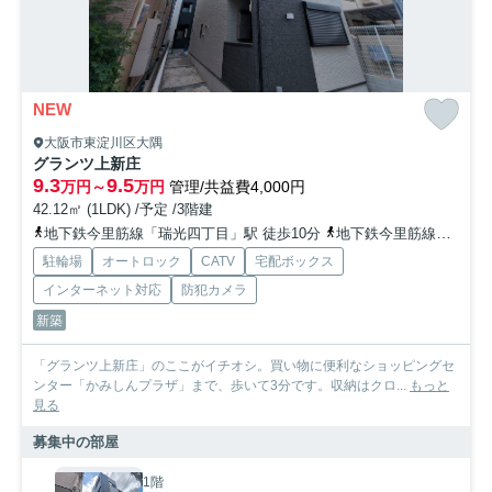
NEW
大阪市東淀川区大隅
グランツ上新庄
9.3
9.5
万円～
万円
管理/共益費4,000円
42.12㎡ (1LDK) /予定 /3階建
地下鉄今里筋線「瑞光四丁目」駅 徒歩10分
地下鉄今里筋線「だいどう豊里」駅 徒歩11分
駐輪場
オートロック
CATV
宅配ボックス
インターネット対応
防犯カメラ
新築
「グランツ上新庄」のここがイチオシ。買い物に便利なショッピングセ
ンター「かみしんプラザ」まで、歩いて3分です。収納はクロ...
もっと
見る
募集中の部屋
1階