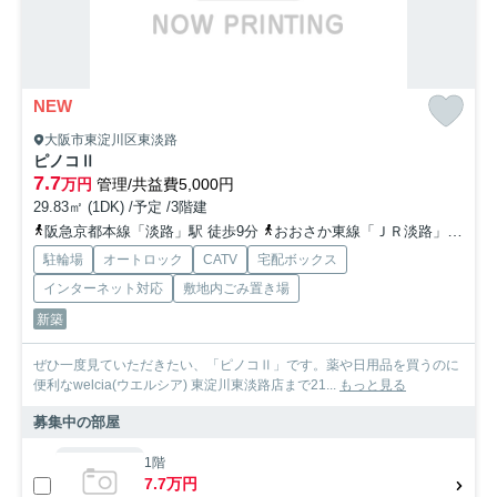
NEW
大阪市東淀川区東淡路
ピノコⅡ
7.7
万円
管理/共益費5,000円
29.83㎡ (1DK) /予定 /3階建
阪急京都本線「淡路」駅 徒歩9分
おおさか東線「ＪＲ淡路」駅 徒歩10分
駐輪場
オートロック
CATV
宅配ボックス
インターネット対応
敷地内ごみ置き場
新築
ぜひ一度見ていただきたい、「ピノコⅡ」です。薬や日用品を買うのに
便利なwelcia(ウエルシア) 東淀川東淡路店まで21...
もっと見る
募集中の部屋
1階
7.7万円