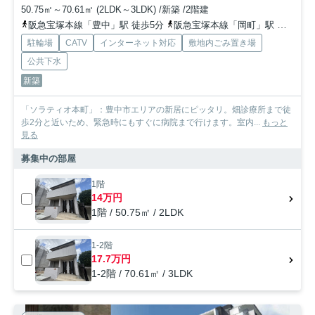
50.75㎡～70.61㎡ (2LDK～3LDK) /新築 /2階建
阪急宝塚本線「豊中」駅 徒歩5分
阪急宝塚本線「岡町」駅 徒歩16分
駐輪場
CATV
インターネット対応
敷地内ごみ置き場
公共下水
新築
「ソラティオ本町」：豊中市エリアの新居にピッタリ。畑診療所まで徒
歩2分と近いため、緊急時にもすぐに病院まで行けます。室内...
もっと
見る
募集中の部屋
1階
14万円
1階 / 50.75㎡ / 2LDK
1-2階
17.7万円
1-2階 / 70.61㎡ / 3LDK