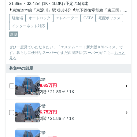
21.86㎡～32.42㎡ (1K～1LDK) /予定 /15階建
東海道本線「東淀川」駅 徒歩4分
地下鉄御堂筋線「東三国」駅 徒歩11分
駐輪場
オートロック
エレベーター
CATV
宅配ボックス
インターネット対応
新築
ぜひ一度見ていただきたい、「エステムコート新大阪ⅩⅦベイス」で
す。暮らしに便利なスーパーかまだ西淡路店(スーパー)がこち...
もっと
見る
募集中の部屋
2階
6.65万円
2階 / 21.86㎡ / 1K
2階
6.75万円
2階 / 21.86㎡ / 1K
2階