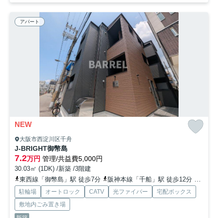
アパート
NEW
大阪市西淀川区千舟
J-BRIGHT御幣島
7.2
万円
管理/共益費5,000円
30.03㎡ (1DK) /新築 /3階建
東西線「御幣島」駅 徒歩7分
阪神本線「千船」駅 徒歩12分
阪神本
駐輪場
オートロック
CATV
光ファイバー
宅配ボックス
敷地内ごみ置き場
新築