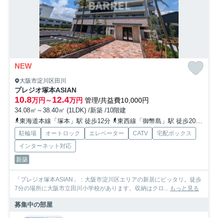
NEW
大阪市淀川区田川
プレジオ塚本ASIAN
10.8
12.4
万円～
万円
管理/共益費10,000円
34.08㎡～38.40㎡ (1LDK) /新築 /10階建
東海道本線「塚本」駅 徒歩12分
東西線「御幣島」駅 徒歩20分
東
駐輪場
オートロック
エレベーター
CATV
宅配ボックス
インターネット対応
新築
「プレジオ塚本ASIAN」：大阪市淀川区エリアの新居にピッタリ。徒歩
7分の場所に大阪市立田川小学校があります。収納はクロ...
もっと見る
募集中の部屋