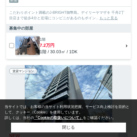
こだわりポイント満載のJ-BRIGHT御幣島。デイリーヤマザキ 千舟2丁
目店まで徒歩4分と近場にコンビニがあるのもポイン...
もっと見る
募集中の部屋
1階
7.2万円
1階 / 30.03㎡ / 1DK
賃貸マンション
当サイトでは、お客様の当サイト利用状況把握、サービス向上検討を目的と
して、クッキー（Cookie）を使用しています。
詳しくは、当社の
「Cookieの取扱いについて」
をご確認ください。
閉じる
NEW