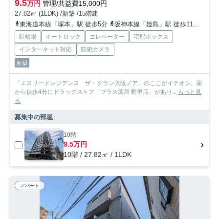
9.5
万円
管理/共益費15,000円
27.82㎡ (1LDK) /新築 /15階建
東海道本線「塚本」駅 徒歩5分
阪神本線「姫島」駅 徒歩11分
東西
駐輪場
オートロック
エレベーター
宅配ボックス
インターネット対応
防犯カメラ
新築
「エスリードレジデンス ザ・グラン大阪ノア」のここがイチオシ。家
から徒歩4分にドラッグストア「プラス薬局 野里店」があり...
もっと見
る
募集中の部屋
10階
9.5万円
10階 / 27.82㎡ / 1LDK
アパート