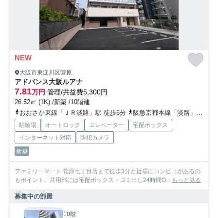
NEW
大阪市東淀川区菅原
アドバンス大阪ルアナ
7.81
万円
管理/共益費5,300円
26.52㎡ (1K) /新築 /10階建
おおさか東線「ＪＲ淡路」駅 徒歩6分
阪急京都本線「淡路」駅 徒歩10分
駐輪場
オートロック
エレベーター
宅配ボックス
インターネット対応
防犯カメラ
新築
ファミリーマート 菅原七丁目店まで徒歩3分と近場にコンビニがあるの
もポイント。共用部には宅配ボックス・ゴミ出し24時間O...
もっと見る
募集中の部屋
10階