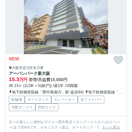
NEW
大阪市淀川区木川東
アーバンパーク新大阪
15.3
万円
管理/共益費15,000円
46.13㎡ (1LDK＋S(納戸)) /築1年 /10階建
地下鉄御堂筋線「西中島南方」駅 徒歩9分
地下鉄御堂筋線「新大阪」駅 徒歩14分
駐輪場
オートロック
エレベーター
光ファイバー
宅配ボックス
防犯カメラ
日々の暮らしに便利なダイエー西中島店イオンフードスタイル(スーパ
ー)まで206mです。セキュリティ面は、オートロック・T...
もっと見る