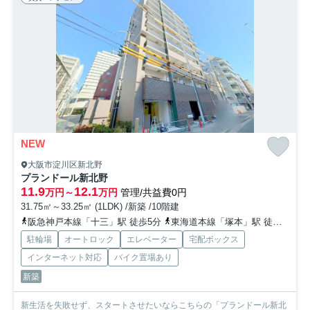
NEW
大阪市淀川区新北野
プランドール新北野
11.9
12.1
万円～
万円
管理/共益費0円
31.75㎡～33.25㎡ (1LDK) /新築 /10階建
阪急神戸本線「十三」駅 徒歩5分
東海道本線「塚本」駅 徒歩18分
駐輪場
オートロック
エレベーター
宅配ボックス
インターネット対応
バイク置場あり
新築
新生活を失敗せず、スタートさせたいならこちらの「プランドール新北