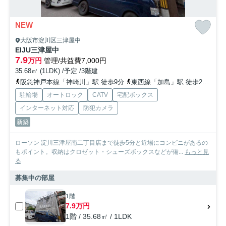
NEW
大阪市淀川区三津屋中
EIJU三津屋中
7.9
万円
管理/共益費7,000円
35.68㎡ (1LDK) /予定 /3階建
阪急神戸本線「神崎川」駅 徒歩9分
東西線「加島」駅 徒歩21分
阪
駐輪場
オートロック
CATV
宅配ボックス
インターネット対応
防犯カメラ
新築
ローソン 淀川三津屋南二丁目店まで徒歩5分と近場にコンビニがあるの
もポイント。収納はクロゼット・シューズボックスなどが備...
もっと見
る
募集中の部屋
1階
7.9万円
1階 / 35.68㎡ / 1LDK