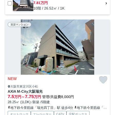
7.81万円
10階 / 26.52㎡ / 1K
賃貸マンション
NEW
大阪市東淀川区小松
AXIA M-City大阪瑞光
7.5
7.75
万円～
万円
管理/共益費8,000円
28.25㎡ (1LDK) /新築 /5階建
地下鉄今里筋線「瑞光四丁目」駅 徒歩4分
地下鉄今里筋線「井高野」駅 徒歩13分
オートロック
エレベーター
CATV
宅配ボックス