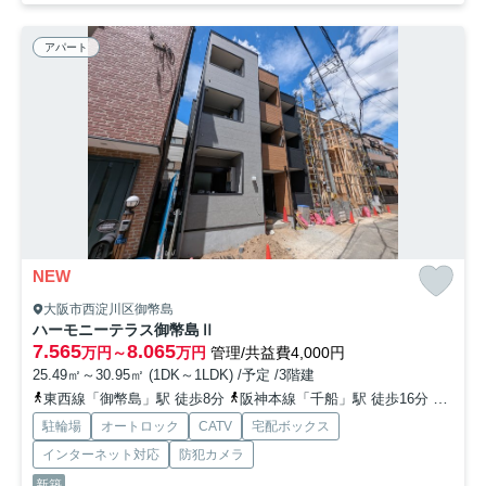
アパート
NEW
大阪市西淀川区御幣島
ハーモニーテラス御幣島Ⅱ
7.565
8.065
万円～
万円
管理/共益費4,000円
25.49㎡～30.95㎡ (1DK～1LDK) /予定 /3階建
東西線「御幣島」駅 徒歩8分
阪神本線「千船」駅 徒歩16分
東西線
駐輪場
オートロック
CATV
宅配ボックス
インターネット対応
防犯カメラ
新築