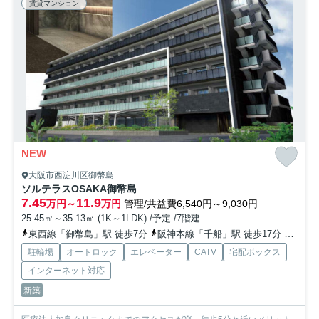
賃貸マンション
NEW
大阪市西淀川区御幣島
ソルテラスOSAKA御幣島
7.45
11.9
万円～
万円
管理/共益費6,540円～9,030円
25.45㎡～35.13㎡ (1K～1LDK) /予定 /7階建
東西線「御幣島」駅 徒歩7分
阪神本線「千船」駅 徒歩17分
東西線
駐輪場
オートロック
エレベーター
CATV
宅配ボックス
インターネット対応
新築