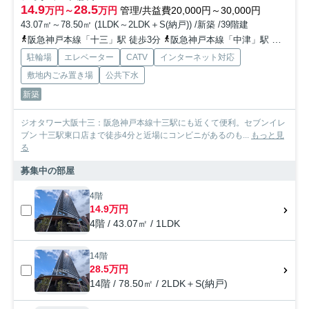
14.9
28.5
万円～
万円
管理/共益費20,000円～30,000円
43.07㎡～78.50㎡ (1LDK～2LDK＋S(納戸)) /新築 /39階建
阪急神戸本線「十三」駅 徒歩3分
阪急神戸本線「中津」駅 徒歩19分
駐輪場
エレベーター
CATV
インターネット対応
敷地内ごみ置き場
公共下水
新築
ジオタワー大阪十三：阪急神戸本線十三駅にも近くて便利。セブンイレ
ブン 十三駅東口店まで徒歩4分と近場にコンビニがあるのも...
もっと見
る
募集中の部屋
4階
14.9万円
4階 / 43.07㎡ / 1LDK
14階
28.5万円
14階 / 78.50㎡ / 2LDK＋S(納戸)