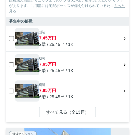
医療法人加島クリニックまでのアクセスが楽。徒歩5分と近いメリット
があります。共用部には宅配ボックスが備え付けられているた...
もっと
見る
募集中の部屋
2階
7.45万円
2階 / 25.45㎡ / 1K
6階
7.65万円
6階 / 25.45㎡ / 1K
6階
7.65万円
6階 / 25.45㎡ / 1K
すべて見る（全13戸）
賃貸マンション