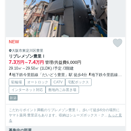
NEW
大阪市東淀川区豊里
リブレメゾン豊里Ⅰ
7.3
7.4
万円～
万円
管理/共益費6,000円
29.10㎡～29.50㎡ (1LDK) /予定 /3階建
地下鉄今里筋線「だいどう豊里」駅 徒歩4分
地下鉄今里筋線「瑞光四丁目」駅 徒歩15分
駐輪場
オートロック
CATV
宅配ボックス
インターネット対応
敷地内ごみ置き場
新築
こだわりポイント満載のリブレメゾン豊里Ⅰ。歩いて徒歩6分の場所に
ヤマト薬局 豊里店もあります。収納はシューズボックス・ク...
もっと見
る
募集中の部屋