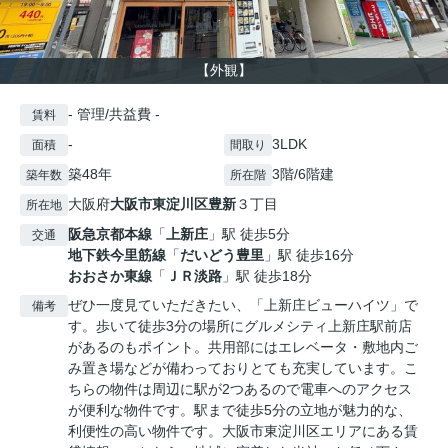
【外観】
- 管理/共益費 -
賃料
-
3LDK
面積
間取り
築48年
3階/6階建
築年数
所在階
大阪府
大阪市東淀川区
豊新
３丁目
所在地
阪急京都本線
「
上新庄
」駅 徒歩5分
交通
地下鉄今里筋線
「
だいどう豊里
」駅 徒歩16分
おおさか東線
「
ＪＲ淡路
」駅 徒歩18分
ぜひ一度見ていただきたい、「上新庄ビューハイツ」で
備考
す。歩いて徒歩3分の場所にグルメシティ上新庄駅前店
があるのもポイント。共用部にはエレベータ・敷地内ご
み置き場などが備わっておりとても充実しています。こ
ちらの物件は周辺に駅が2つあるので電車へのアクセス
が便利な物件です。駅まで徒歩5分の立地が魅力的な、
利便性の高い物件です。大阪市東淀川区エリアにある賃