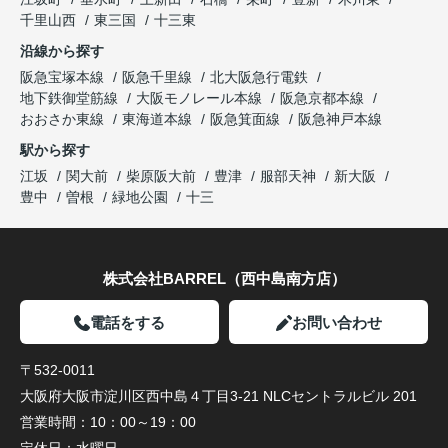
千里山西
東三国
十三東
沿線から探す
阪急宝塚本線
阪急千里線
北大阪急行電鉄
地下鉄御堂筋線
大阪モノレール本線
阪急京都本線
おおさか東線
東海道本線
阪急箕面線
阪急神戸本線
駅から探す
江坂
関大前
柴原阪大前
豊津
服部天神
新大阪
豊中
曽根
緑地公園
十三
株式会社BARREL（西中島南方店）
電話をする
お問い合わせ
〒532-0011
大阪府大阪市淀川区西中島４丁目3-21 NLCセントラルビル 201
営業時間：
10：00～19：00