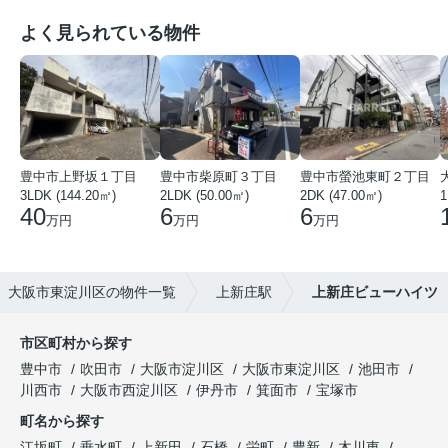
よく見られている物件
豊中市上野坂１丁目
豊中市柴原町３丁目
豊中市螢池東町２丁目
3LDK (144.20㎡)
2LDK (50.00㎡)
2DK (47.00㎡)
40
6
6
万円
万円
万円
大阪市東淀川区の物件一覧
上新庄駅
上新庄ビューハイツ
市区町村から探す
豊中市
吹田市
大阪市淀川区
大阪市東淀川区
池田市
川西市
大阪市西淀川区
伊丹市
箕面市
宝塚市
町名から探す
江坂町
垂水町
上新田
石橋
栄町
豊新
木川東