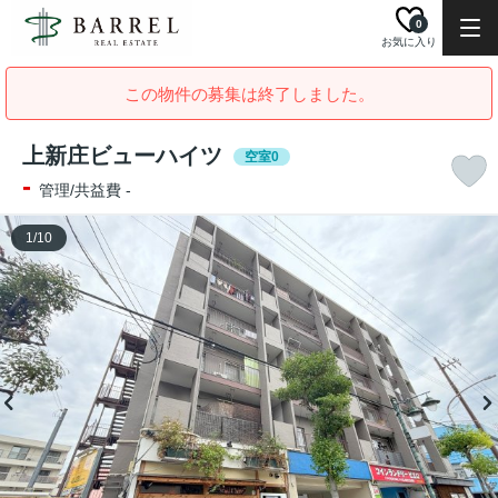
0
お気に入り
この物件の募集は終了しました。
上新庄ビューハイツ
空室0
-
管理/共益費 -
1
/
10