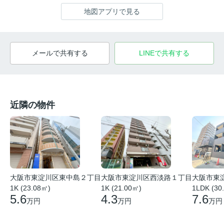
地図アプリで見る
メールで共有する
LINEで共有する
近隣の物件
大阪市東
大阪市東淀川区東中島２丁目
大阪市東淀川区西淡路１丁目
1LDK (30
1K (23.08㎡)
1K (21.00㎡)
7.6
5.6
4.3
万円
万円
万円