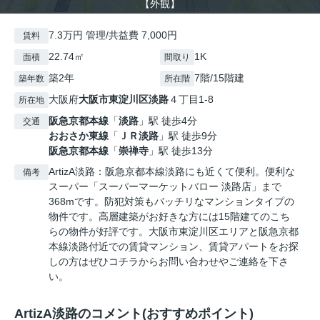
【外観】
7.3万円 管理/共益費 7,000円
賃料
22.74㎡
1K
面積
間取り
築2年
7階/15階建
築年数
所在階
大阪府
大阪市東淀川区
淡路
４丁目1-8
所在地
阪急京都本線
「
淡路
」駅 徒歩4分
交通
おおさか東線
「
ＪＲ淡路
」駅 徒歩9分
阪急京都本線
「
崇禅寺
」駅 徒歩13分
ArtizA淡路：阪急京都本線淡路にも近くて便利。便利な
備考
スーパー「スーパーマーケットバロー 淡路店」まで
368mです。防犯対策もバッチリなマンションタイプの
物件です。高層建築がお好きな方には15階建てのこち
らの物件が好評です。大阪市東淀川区エリアと阪急京都
本線淡路付近での賃貸マンション、賃貸アパートをお探
しの方はぜひコチラからお問い合わせやご連絡を下さ
い。
ArtizA淡路のコメント(おすすめポイント)