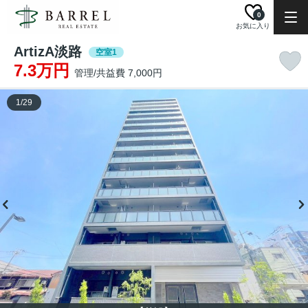
0
お気に入り
ArtizA淡路
空室1
7.3万円
管理/共益費 7,000円
1
/
29