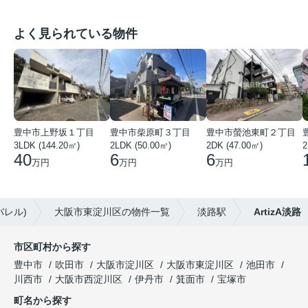
よく見られている物件
豊中市上野坂１丁目
豊中市柴原町３丁目
豊中市螢池東町２丁目
3LDK (144.20㎡)
2LDK (50.00㎡)
2DK (47.00㎡)
2
40
6
6
万円
万円
万円
バレル)
大阪市東淀川区の物件一覧
淡路駅
ArtizA淡路
市区町村から探す
豊中市
吹田市
大阪市淀川区
大阪市東淀川区
池田市
川西市
大阪市西淀川区
伊丹市
箕面市
宝塚市
町名から探す