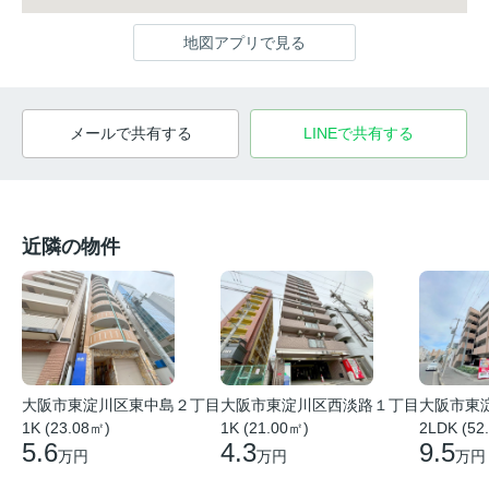
地図アプリで見る
メールで共有する
LINEで共有する
近隣の物件
大阪市東
大阪市東淀川区東中島２丁目
大阪市東淀川区西淡路１丁目
2LDK (52
1K (23.08㎡)
1K (21.00㎡)
9.5
5.6
4.3
万円
万円
万円