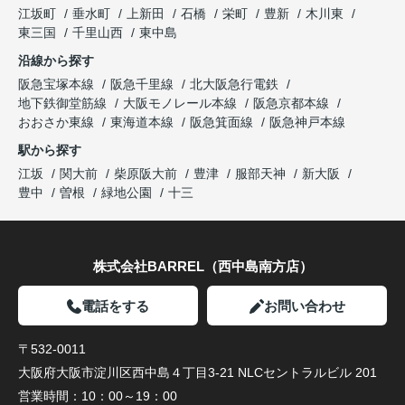
江坂町
垂水町
上新田
石橋
栄町
豊新
木川東
東三国
千里山西
東中島
沿線から探す
阪急宝塚本線
阪急千里線
北大阪急行電鉄
地下鉄御堂筋線
大阪モノレール本線
阪急京都本線
おおさか東線
東海道本線
阪急箕面線
阪急神戸本線
駅から探す
江坂
関大前
柴原阪大前
豊津
服部天神
新大阪
豊中
曽根
緑地公園
十三
株式会社BARREL（西中島南方店）
電話をする
お問い合わせ
〒532-0011
大阪府大阪市淀川区西中島４丁目3-21 NLCセントラルビル 201
営業時間：
10：00～19：00