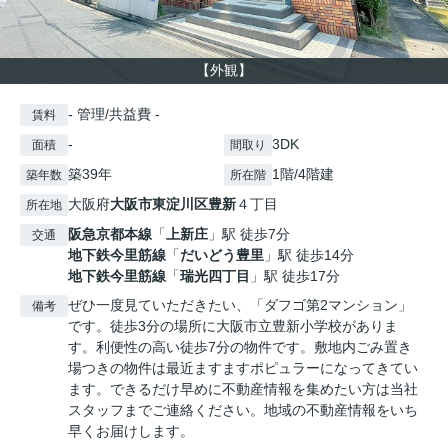
【外観】
- 管理/共益費 -
賃料
-
3DK
面積
間取り
築39年
1階/4階建
築年数
所在階
大阪府
大阪市東淀川区
豊新
４丁目
所在地
阪急京都本線
「
上新庄
」駅 徒歩7分
交通
地下鉄今里筋線
「
だいどう豊里
」駅 徒歩14分
地下鉄今里筋線
「
瑞光四丁目
」駅 徒歩17分
ぜひ一度見ていただきたい、「ダフゴ第2マンション」
備考
です。徒歩3分の場所に大阪市立豊新小学校がありま
す。利便性の高い徒歩7分の物件です。敷地内ごみ置き
場つきの物件は最近ますますポピュラーになってきてい
ます。できるだけ早めに不動産情報を集めたい方は当社
スタッフまでご連絡ください。地域の不動産情報をいち
早くお届けします。