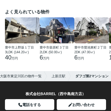
よく見られている物件
豊中市上野坂１丁目
豊中市柴原町３丁目
豊中市螢池東町２丁目
3LDK (144.20㎡)
2LDK (50.00㎡)
2DK (47.00㎡)
2
40
6
6
万円
万円
万円
大阪市東淀川区の物件一覧
上新庄駅
ダフゴ第2マンション
株式会社BARREL（西中島南方店）
電話をする
お問い合わせ