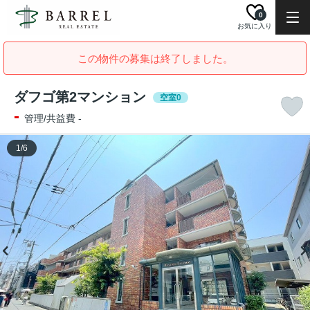
0
お気に入り
この物件の募集は終了しました。
ダフゴ第2マンション
空室0
-
管理/共益費 -
1
/
6