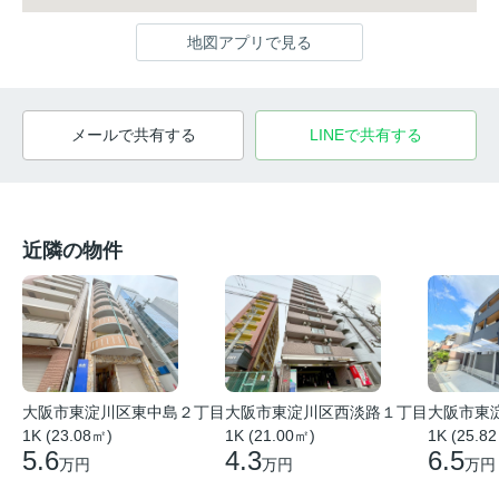
地図アプリで見る
メールで共有する
LINEで共有する
近隣の物件
大阪市東
大阪市東淀川区東中島２丁目
大阪市東淀川区西淡路１丁目
1K (25.8
1K (23.08㎡)
1K (21.00㎡)
6.5
5.6
4.3
万円
万円
万円