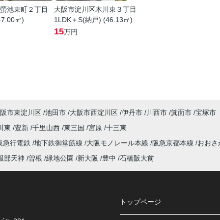
螢池東町２丁目
大阪市淀川区木川東３丁目
47.00㎡)
1LDK＋S(納戸) (46.13㎡)
15
万円
阪市東淀川区
池田市
大阪市西淀川区
伊丹市
川西市
箕面市
宝塚市
川東
豊新
千里山西
東三国
宮原
十三東
阪急行電鉄
地下鉄御堂筋線
大阪モノレール本線
阪急京都本線
おおさ
服部天神
曽根
緑地公園
新大阪
豊中
石橋阪大前
トップページ