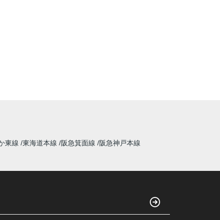
か東線
東海道本線
阪急箕面線
阪急神戸本線