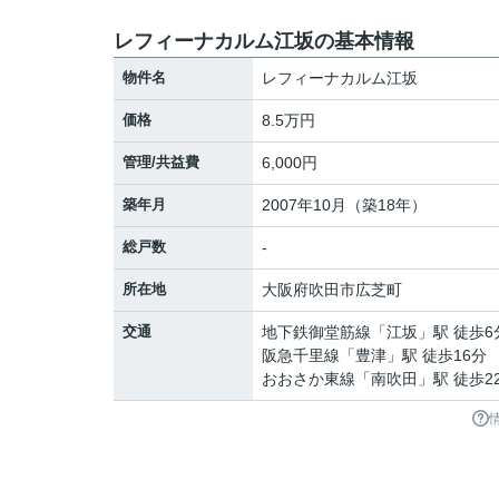
レフィーナカルム江坂の基本情報
物件名
レフィーナカルム江坂
価格
8.5万円
管理/共益費
6,000円
築年月
2007年10月（築18年）
総戸数
-
所在地
大阪府
吹田市
広芝町
交通
地下鉄御堂筋線
「
江坂
」駅 徒歩6
阪急千里線
「
豊津
」駅 徒歩16分
おおさか東線
「
南吹田
」駅 徒歩2