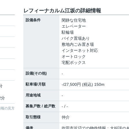
レフィーナカルム江坂の詳細情報
設備条件
閑静な住宅地
エレベーター
駐輪場
バイク置場あり
敷地内ごみ置き場
インターネット対応
オートロック
宅配ボックス
設備(その他)
-
駐車場/月額
-/27,500円 (税込) 150m
分
用途地域
-
2分
募集戸数 / 総戸数
- / -
情報の見方
取引態様
仲介
備考
吹田市近辺での物件情報：大好評の