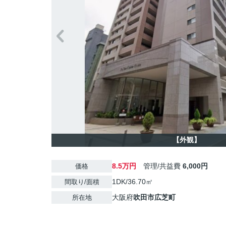
【外観】
8.5万円
管理/共益費
6,000円
価格
1DK/36.70㎡
間取り/面積
大阪府
吹田市
広芝町
所在地