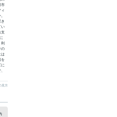
田市
フィ
か。
置き
てい
お支
に
く利
件の
社は
報を
ズに
で、
の見方
内