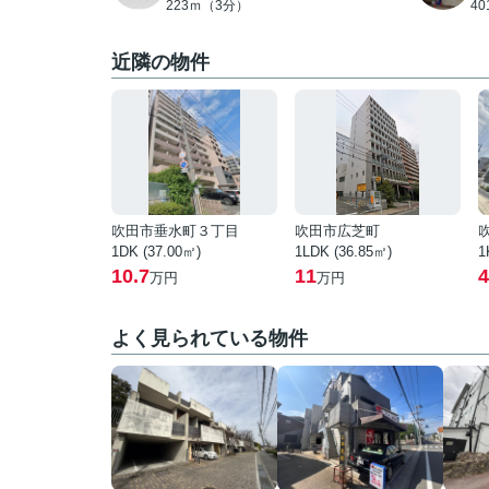
223ｍ（3分）
4
近隣の物件
吹田市垂水町３丁目
吹田市広芝町
1DK (37.00㎡)
1LDK (36.85㎡)
1
10.7
11
4
万円
万円
よく見られている物件