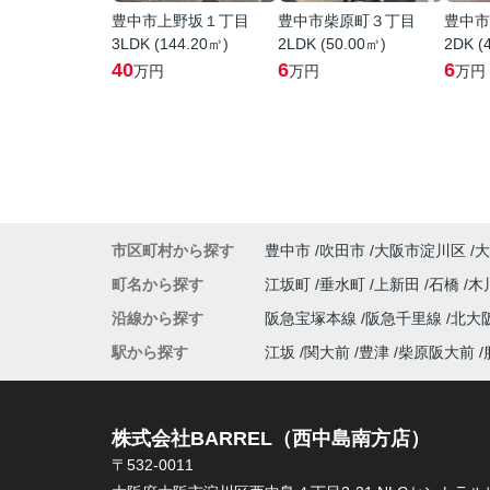
豊中市上野坂１丁目
豊中市柴原町３丁目
豊中市
3LDK (144.20㎡)
2LDK (50.00㎡)
2DK (
40
6
6
万円
万円
万円
市区町村から探す
豊中市
吹田市
大阪市淀川区
大
町名から探す
江坂町
垂水町
上新田
石橋
木
沿線から探す
阪急宝塚本線
阪急千里線
北大
駅から探す
江坂
関大前
豊津
柴原阪大前
株式会社BARREL（西中島南方店）
〒532-0011