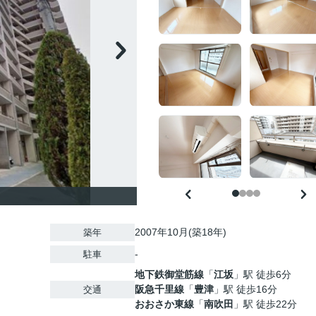
2007年10月(築18年)
築年
-
駐車
地下鉄御堂筋線
「
江坂
」駅 徒歩6分
阪急千里線
「
豊津
」駅 徒歩16分
交通
おおさか東線
「
南吹田
」駅 徒歩22分