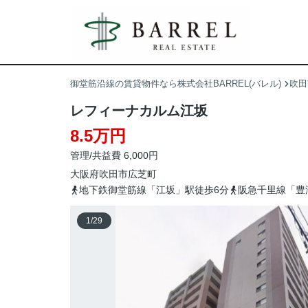
御堂筋沿線の賃貸物件なら株式会社BARREL(バレル)
吹田
レフィーナカルム江坂
8.5万円
管理/共益費 6,000円
大阪府
吹田市
広芝町
地下鉄御堂筋線「江坂」駅徒歩6分
阪急千里線「豊
1
/
29