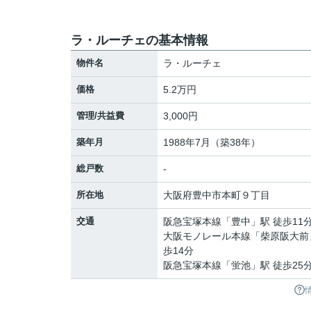
ラ・ルーチェの基本情報
物件名
ラ・ルーチェ
価格
5.2万円
管理/共益費
3,000円
築年月
1988年7月（築38年）
総戸数
-
所在地
大阪府
豊中市
本町
９丁目
交通
阪急宝塚本線
「
豊中
」駅 徒歩11
大阪モノレール本線
「
柴原阪大前
歩14分
阪急宝塚本線
「
蛍池
」駅 徒歩25