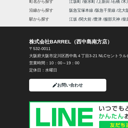
町名から探す
江坂町
垂水町
上新田
石橋
木
沿線から探す
阪急宝塚本線
阪急千里線
北大
駅から探す
江坂
関大前
豊津
服部天神
柴
株式会社BARREL（西中島南方店）
〒532-0011
大阪府大阪市淀川区西中島４丁目3-21 NLCセントラルビ
営業時間：
10：00～19：00
定休日：
水曜日
お問い合わせ