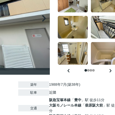
1988年7月(築38年)
築年
近隣
駐車
阪急宝塚本線
「
豊中
」駅 徒歩11分
大阪モノレール本線
「
柴原阪大前
」駅 徒
交通
分