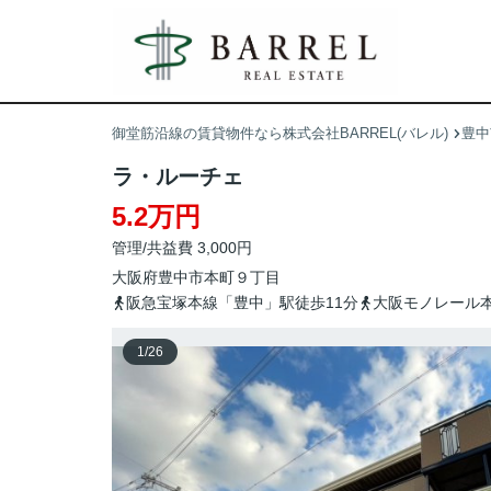
御堂筋沿線の賃貸物件なら株式会社BARREL(バレル)
豊中
ラ・ルーチェ
5.2万円
管理/共益費 3,000円
大阪府
豊中市
本町
９丁目
阪急宝塚本線「豊中」駅徒歩11分
大阪モノレール本
1
/
26