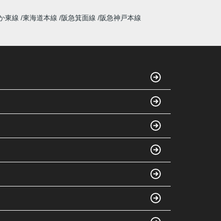
か東線
東海道本線
阪急箕面線
阪急神戸本線