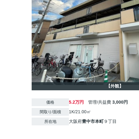
【外観】
5.2万円
管理/共益費
3,000円
価格
1K/21.00㎡
間取り/面積
大阪府
豊中市
本町
９丁目
所在地