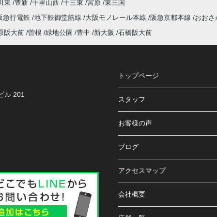
川東
豊新
千里山西
十三東
宮原
東三国
阪急行電鉄
地下鉄御堂筋線
大阪モノレール本線
阪急京都本線
おおさ
原阪大前
曽根
緑地公園
豊中
新大阪
石橋阪大前
トップページ
ル 201
スタッフ
お客様の声
ブログ
アクセスマップ
会社概要