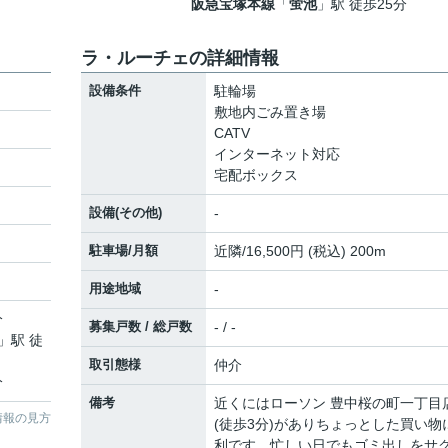
阪急宝塚本線
「
蛍池
」駅 徒歩25分
ラ・ルーチェの詳細情報
設備条件
駐輪場
敷地内ごみ置き場
CATV
インターネット対応
宅配ボックス
設備(その他)
-
駐車場/月額
近隣/16,500円 (税込) 200m
用途地域
-
分
募集戸数 / 総戸数
- / -
」駅 徒
取引態様
仲介
分
備考
近くにはローソン 豊中桜の町一丁目
情報の見方
(徒歩3分)がありちょっとした買い物
利です。忙しい日でもゴミ出しをサ