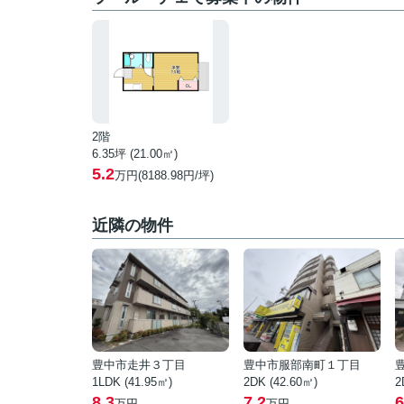
2階
6.35坪 (21.00㎡)
5.2
万円(8188.98円/坪)
近隣の物件
豊中市走井３丁目
豊中市服部南町１丁目
1LDK (41.95㎡)
2DK (42.60㎡)
2
8.3
7.2
6
万円
万円