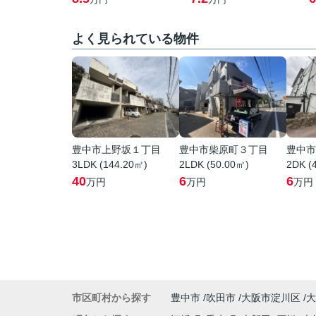
よく見られている物件
豊中市上野坂１丁目
豊中市柴原町３丁目
豊中市
3LDK (144.20㎡)
2LDK (50.00㎡)
2DK (
40
6
6
万円
万円
万円
市区町村から探す
豊中市
吹田市
大阪市淀川区
大