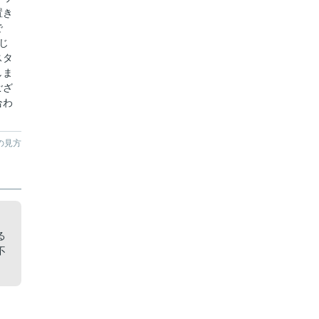
置き
で
じ
スタ
しま
ござ
合わ
の見方
る
不