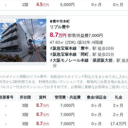
4.5
-
1階
5,000円
0ヶ月
0ヶ月
万円
マンション
豊中市
本町
リプル豊中
8.7
万円
管理/共益費7,000円
47.60㎡ (2DK) /築32年 /4階建
阪急宝塚本線
「
豊中
」駅 徒歩10分
阪急宝塚本線
「
岡町
」駅 徒歩21分
大阪モノレール本線
「
柴原阪大前
」駅 徒
分
わりポイント満載のリプル豊中。化粧品やスタイリング剤などをまとめて出し入れ
自宅から2駅利用できる、利便性の高いマンションです。敷地内ごみ置き場がある
バルコニー付きのマンションでおすすめです。お客様に素敵なお部屋をご提供いたし
部屋番号
所在階
賃料
管理費・共益費
敷金/保証金
礼金
8.7
-
3階
7,000円
0ヶ月
2ヶ月
万円
8.7
-
3階
7,000円
0ヶ月
2ヶ月
万円
8.7
-
3階
7,000円
0ヶ月
17.4万円
万円