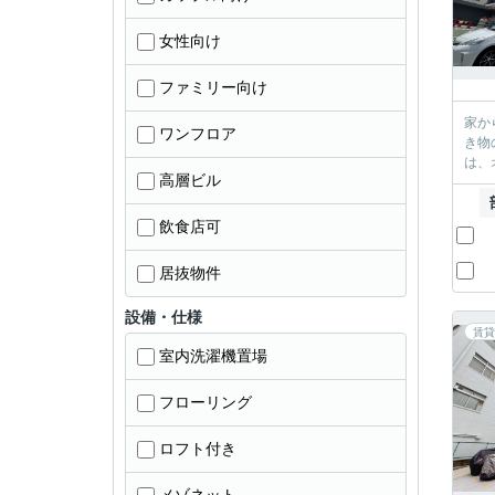
女性向け
ファミリー向け
家か
ワンフロア
き物
は、
高層ビル
飲食店可
居抜物件
設備・仕様
賃貸
室内洗濯機置場
フローリング
ロフト付き