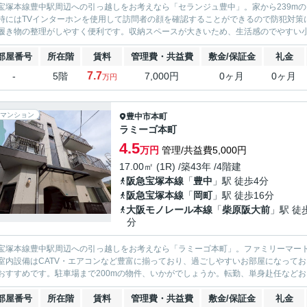
宝塚本線豊中駅周辺への引っ越しをお考えなら「セランジュ豊中」。家から239m
時にはTVインターホンを使用して訪問者の顔を確認することができるので防犯対策
履き物の整理がしやすく便利です。収納スペースが大きいため、生活感のでやすい小物
部屋番号
所在階
賃料
管理費・共益費
敷金/保証金
礼金
7.7
-
5階
7,000円
0ヶ月
0ヶ月
万円
マンション
豊中市
本町
ラミーゴ本町
4.5
万円
管理/共益費5,000円
17.00㎡ (1R) /築43年 /4階建
阪急宝塚本線
「
豊中
」駅 徒歩4分
阪急宝塚本線
「
岡町
」駅 徒歩16分
大阪モノレール本線
「
柴原阪大前
」駅 徒
分
宝塚本線豊中駅周辺への引っ越しをお考えなら「ラミーゴ本町」。ファミリーマート
室内設備はCATV・エアコンなど豊富に揃っており、過ごしやすいお部屋になって
おすすめです。駐車場まで200mの物件、いかがでしょうか。転勤、単身赴任などお引
部屋番号
所在階
賃料
管理費・共益費
敷金/保証金
礼金