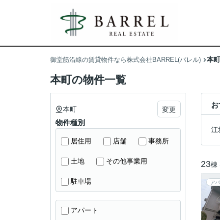
本
御堂筋沿線の賃貸物件なら株式会社BARREL(バレル)
本町の物件一覧
お
本町
変更
物件種別
江
居住用
店舗
事務所
土地
その他事業用
23
棟
駐車場
アパ
アパート