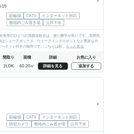
歩15
駐輪場
CATV
インターネット対応
敷地内ごみ置き場
公共下水
。好条件のひとつの洗面化粧台は、使い勝手が良いです。玄関先
納はシューズボックス・ウォークインクロゼットなど豊富なの
ネット付きの物件です。こちらは駐...
もっと見る
間取り
面積
詳細
お気に入り
2LDK
60.20㎡
詳細を見る
追加する
駐輪場
CATV
インターネット対応
防犯カメラ
敷地内ごみ置き場
公共下水