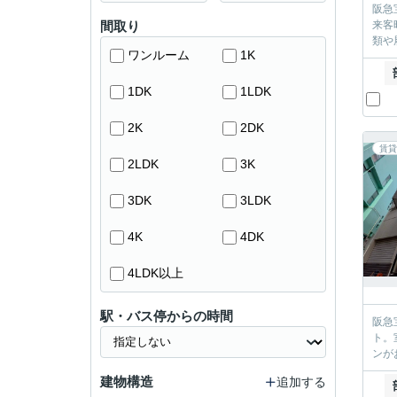
阪急
間取り
来客
類や
ワンルーム
1K
1DK
1LDK
2K
2DK
賃貸
2LDK
3K
3DK
3LDK
4K
4DK
4LDK以上
駅・バス停からの時間
阪急
ト。
ンが
建物構造
追加する