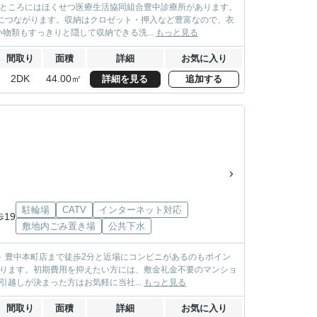
のところにはほくせつ医療生活協同組合豊中診療所があります。
につながります。収納はクロゼット・押入など豊富なので、衣
類もすっきりと隠して収納できる洗...
もっと見る
間取り
面積
詳細
お気に入り
2DK
44.00㎡
詳細を見る
追加する
駐輪場
CATV
インターネット対応
歩19
敷地内ごみ置き場
公共下水
 豊中本町店まで徒歩2分と近場にコンビニがあるのもポイン
おります。初期費用を抑えたい方には、敷金礼金不要のマンショ
越しが決まった方はお気軽に当社...
もっと見る
間取り
面積
詳細
お気に入り