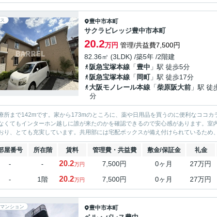
ス
豊中市
本町
サクラビレッジ豊中市本町
20.2
万円
管理/共益費7,500円
82.36㎡ (3LDK) /築5年 /2階建
阪急宝塚本線
「
豊中
」駅 徒歩5分
阪急宝塚本線
「
岡町
」駅 徒歩17分
大阪モノレール本線
「
柴原阪大前
」駅 徒
分
療所まで142mです。家から173mのところに、薬や日用品を買うのに便利なココ
なくてもインターホン越しに誰が来たのかを確認できるので安心感があります。室内
おり、とても充実しています。共用部には宅配ボックスが備え付けられているため、対
部屋番号
所在階
賃料
管理費・共益費
敷金/保証金
礼金
20.2
-
-
7,500円
0ヶ月
27万円
万円
20.2
-
1階
7,500円
0ヶ月
27万円
万円
マンション
豊中市
本町