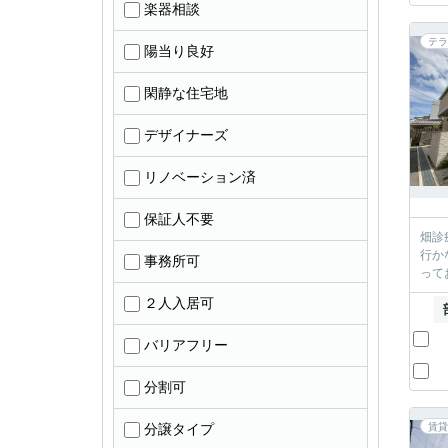
楽器相談
テラ
陽当り良好
閑静な住宅地
デザイナーズ
リノベーション済
保証人不要
畑診
行か
事務所可
って
２人入居可
バリアフリー
分割可
分譲タイプ
賃貸