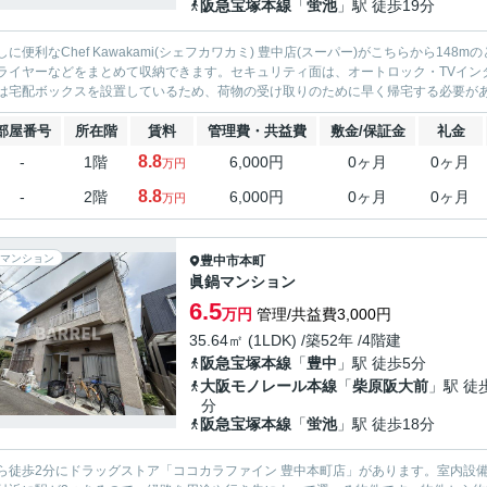
阪急宝塚本線
「
蛍池
」駅 徒歩19分
しに便利なChef Kawakami(シェフカワカミ) 豊中店(スーパー)がこちらから
ライヤーなどをまとめて収納できます。セキュリティ面は、オートロック・TVイン
は宅配ボックスを設置しているため、荷物の受け取りのために早く帰宅する必要があり
部屋番号
所在階
賃料
管理費・共益費
敷金/保証金
礼金
8.8
-
1階
6,000円
0ヶ月
0ヶ月
万円
8.8
-
2階
6,000円
0ヶ月
0ヶ月
万円
マンション
豊中市
本町
眞鍋マンション
6.5
万円
管理/共益費3,000円
35.64㎡ (1LDK) /築52年 /4階建
阪急宝塚本線
「
豊中
」駅 徒歩5分
大阪モノレール本線
「
柴原阪大前
」駅 徒
分
阪急宝塚本線
「
蛍池
」駅 徒歩18分
ら徒歩2分にドラッグストア「ココカラファイン 豊中本町店」があります。室内設備