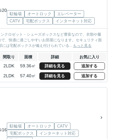
歩20
駐輪場
オートロック
エレベーター
CATV
宅配ボックス
インターネット対応
インクロゼット・シューズボックスなど豊富なので、衣類や履
ので、快適に過ごしやすいお部屋になります。セキュリティ面
には宅配ボックスが備え付けられている...
もっと見る
間取り
面積
詳細
お気に入り
2LDK
59.36㎡
詳細を見る
追加する
2LDK
57.40㎡
詳細を見る
追加する
駐輪場
オートロック
CATV
歩16
宅配ボックス
インターネット対応