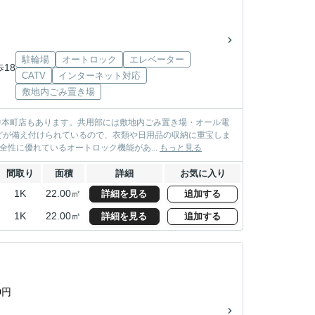
駐輪場
オートロック
エレベーター
歩18
CATV
インターネット対応
敷地内ごみ置き場
中本町店もあります。共用部には敷地内ごみ置き場・オール電
どが備え付けられているので、衣類や日用品の収納に重宝しま
全性に優れているオートロック機能があ...
もっと見る
間取り
面積
詳細
お気に入り
1K
22.00㎡
詳細を見る
追加する
1K
22.00㎡
詳細を見る
追加する
0円