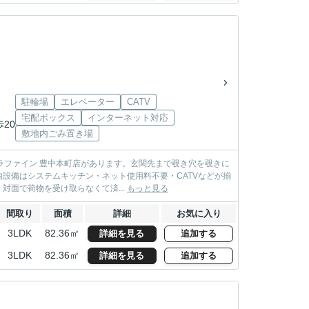
駐輪場
エレベーター
CATV
宅配ボックス
インターネット対応
歩20
敷地内ごみ置き場
カラファイン 豊中本町店があります。玄関先まで覗き穴を覗きに
設備はシステムキッチン・ネット使用料不要・CATVなどが揃
面で荷物を受け取らなくて済...
もっと見る
間取り
面積
詳細
お気に入り
3LDK
82.36㎡
詳細を見る
追加する
3LDK
82.36㎡
詳細を見る
追加する