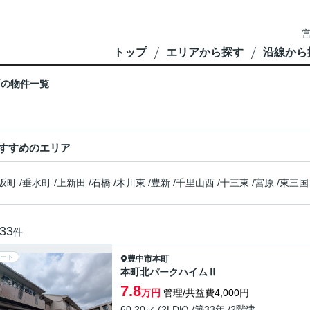
営
トップ
エリアから探す
沿線から
町の物件一覧
すすめのエリア
坂町
/
垂水町
/
上新田
/
石橋
/
木川東
/
豊新
/
千里山西
/
十三東
/
宮原
/
東三国
33
件
ート
豊中市
本町
本町北パークハイムⅡ
7.8
万円
管理/共益費4,000円
60.20㎡ (2LDK) /築33年 /2階建