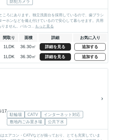
防犯カメラ
148mのところにあります。独立洗面台を採用しているので、歯ブラシ
ターホンなどを備え付けているので安心して暮らせます。共用
ません。バルコ...
もっと見る
間取り
面積
詳細
お気に入り
1LDK
36.30㎡
詳細を見る
追加する
1LDK
36.30㎡
詳細を見る
追加する
歩17
駐輪場
CATV
インターネット対応
敷地内ごみ置き場
公共下水
はエアコン・CATVなどが揃っており、とても充実していま