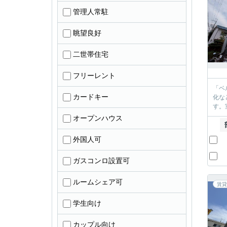
管理人常駐
眺望良好
二世帯住宅
フリーレント
「ベ
カードキー
化な
す。
オープンハウス
外国人可
ガスコンロ設置可
ルームシェア可
賃貸
学生向け
カップル向け