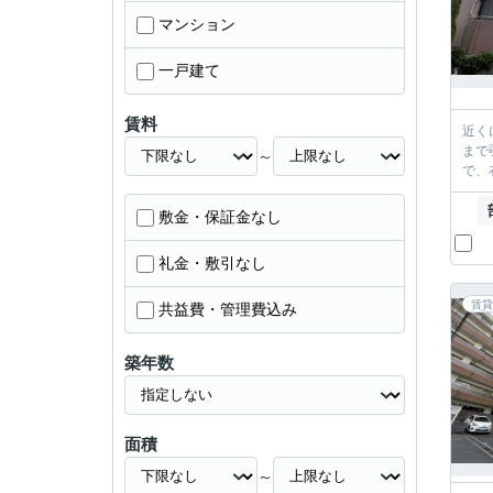
マンション
一戸建て
賃料
近く
まで
～
で、
敷金・保証金なし
礼金・敷引なし
賃貸
共益費・管理費込み
築年数
面積
～