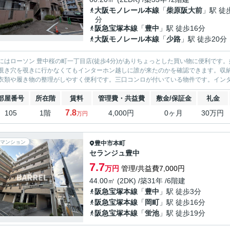
大阪モノレール本線
「
柴原阪大前
」駅 徒
分
阪急宝塚本線
「
豊中
」駅 徒歩16分
大阪モノレール本線
「
少路
」駅 徒歩20分
にはローソン 豊中桜の町一丁目店(徒歩4分)がありちょっとした買い物に便利です
覗き穴を覗きに行かなくてもインターホン越しに誰が来たのかを確認できます。収
衣類や履き物の整理がしやすく便利です。三口コンロが付いている物件です。インター
部屋番号
所在階
賃料
管理費・共益費
敷金/保証金
礼金
7.8
105
1階
4,000円
0ヶ月
30万円
万円
マンション
豊中市
本町
セランジュ豊中
7.7
万円
管理/共益費7,000円
44.00㎡ (2DK) /築31年 /6階建
阪急宝塚本線
「
豊中
」駅 徒歩3分
阪急宝塚本線
「
岡町
」駅 徒歩16分
阪急宝塚本線
「
蛍池
」駅 徒歩19分