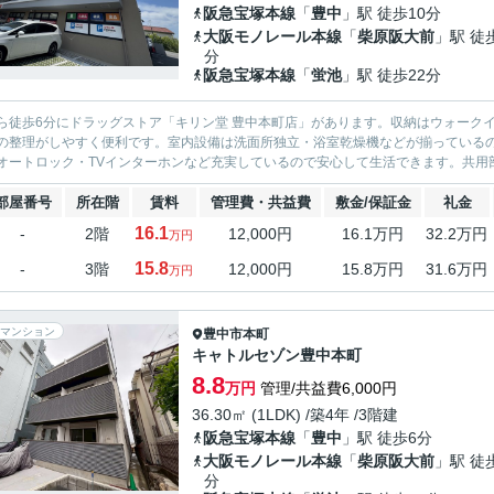
阪急宝塚本線
「
豊中
」駅 徒歩10分
大阪モノレール本線
「
柴原阪大前
」駅 徒
分
阪急宝塚本線
「
蛍池
」駅 徒歩22分
ら徒歩6分にドラッグストア「キリン堂 豊中本町店」があります。収納はウォーク
の整理がしやすく便利です。室内設備は洗面所独立・浴室乾燥機などが揃っている
オートロック・TVインターホンなど充実しているので安心して生活できます。共用部
部屋番号
所在階
賃料
管理費・共益費
敷金/保証金
礼金
16.1
-
2階
12,000円
16.1万円
32.2万円
万円
15.8
-
3階
12,000円
15.8万円
31.6万円
万円
マンション
豊中市
本町
キャトルセゾン豊中本町
8.8
万円
管理/共益費6,000円
36.30㎡ (1LDK) /築4年 /3階建
阪急宝塚本線
「
豊中
」駅 徒歩6分
大阪モノレール本線
「
柴原阪大前
」駅 徒
分