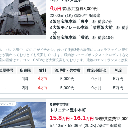
ベル・パレス豊中
4
万円
管理/共益費5,000円
22.00㎡ (1K) /築30年 /5階建
阪急宝塚本線
「
豊中
」駅 徒歩7分
大阪モノレール本線
「
柴原阪大前
」駅 徒
分
阪急宝塚本線
「
蛍池
」駅 徒歩19分
ル・パレス豊中」のここがイチオシ。歩いて徒歩3分の場所にココカラファイン 豊
どが備わっておりとても充実しています。収納はシューズボックス・クロゼットな
室内設備はエアコン・CATVなど大変充実しております。建物のエントランスには安
部屋番号
所在階
賃料
管理費・共益費
敷金/保証金
礼金
4
-
1階
5,000円
0ヶ月
5万円
万円
4
-
2階
5,000円
0ヶ月
5万円
万円
マンション
豊中市
本町
トリニティ豊中本町
15.8
16.1
万円～
万円
管理/共益費12,00
57.40㎡～59.36㎡ (2LDK) /築2年 /5階建