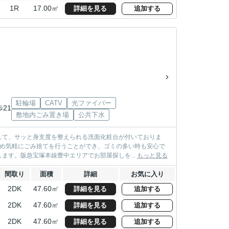
1R
17.00㎡
詳細を見る
追加する
駐輪場
CATV
光ファイバー
歩21
敷地内ごみ置き場
公共下水
して、サッと身支度を整えられる洗面化粧台が付いておりま
ため気軽にごみ捨てを行うことができ、ゴミの多い時も安心で
ます。阪急宝塚本線豊中エリアでお部屋探しを...
もっと見る
間取り
面積
詳細
お気に入り
2DK
47.60㎡
詳細を見る
追加する
2DK
47.60㎡
詳細を見る
追加する
2DK
47.60㎡
詳細を見る
追加する