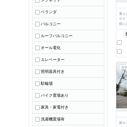
メゾネット
ベランダ
暮ら
やド
バルコニー
部に
ルーフバルコニー
オール電化
エレベーター
賃貸
照明器具付き
駐輪場
バイク置場あり
家具・家電付き
洗濯機置場有
家か