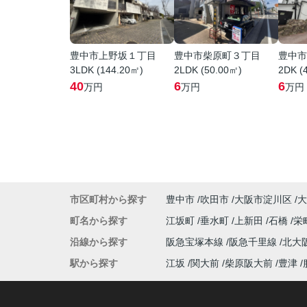
豊中市上野坂１丁目
豊中市柴原町３丁目
豊中市
3LDK (144.20㎡)
2LDK (50.00㎡)
2DK (
40
6
6
万円
万円
万円
市区町村から探す
豊中市
吹田市
大阪市淀川区
大
町名から探す
江坂町
垂水町
上新田
石橋
栄
沿線から探す
阪急宝塚本線
阪急千里線
北大
駅から探す
江坂
関大前
柴原阪大前
豊津