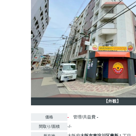
【外観】
-
管理/共益費
-
価格
-/-
間取り/面積
大阪府
大阪市東淀川区
豊新
１丁目
所在地