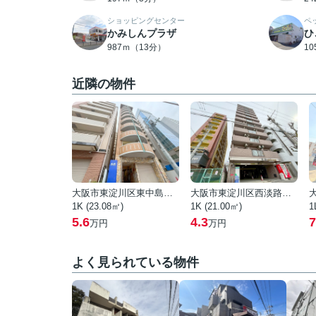
ショッピングセンター
ペ
かみしんプラザ
ひ
987ｍ（13分）
1
近隣の物件
大阪市東淀川区東中島２丁目
大阪市東淀川区西淡路１丁目
1K (23.08㎡)
1K (21.00㎡)
1
5.6
4.3
7
万円
万円
よく見られている物件