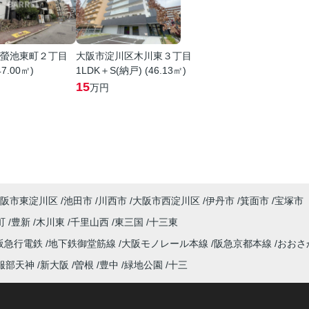
螢池東町２丁目
大阪市淀川区木川東３丁目
47.00㎡)
1LDK＋S(納戸) (46.13㎡)
15
万円
阪市東淀川区
池田市
川西市
大阪市西淀川区
伊丹市
箕面市
宝塚市
町
豊新
木川東
千里山西
東三国
十三東
阪急行電鉄
地下鉄御堂筋線
大阪モノレール本線
阪急京都本線
おおさ
服部天神
新大阪
曽根
豊中
緑地公園
十三