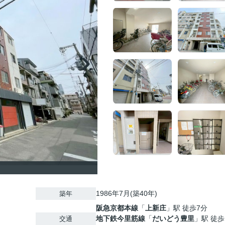
1986年7月(築40年)
築年
阪急京都本線
「
上新庄
」駅 徒歩7分
地下鉄今里筋線
「
だいどう豊里
」駅 徒歩
交通