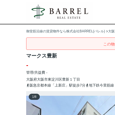
御堂筋沿線の賃貸物件なら株式会社BARREL(バレル)
大阪
この物
マークス豊新
-
管理/共益費 -
大阪府
大阪市東淀川区
豊新
１丁目
阪急京都本線「上新庄」駅徒歩7分
地下鉄今里筋線
1
/
8