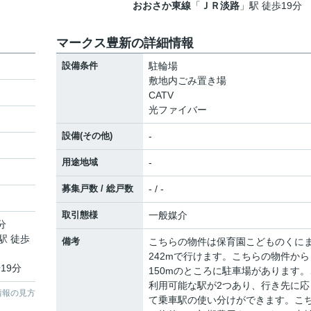
おおさか東線
「
ＪＲ淡路
」駅 徒歩19分
マークス豊新の詳細情報
設備条件
駐輪場
敷地内ごみ置き場
CATV
光ファイバー
設備(その他)
-
用途地域
-
募集戸数 / 総戸数
- / -
取引態様
一般媒介
分
駅 徒歩
備考
こちらの物件は保育園こどものくに
242mで行けます。こちらの物件から
19分
150mのところに駐車場があります。
利用可能な駅が2つあり、行き先に応
情報の見方
て乗車駅の使い分けができます。こ