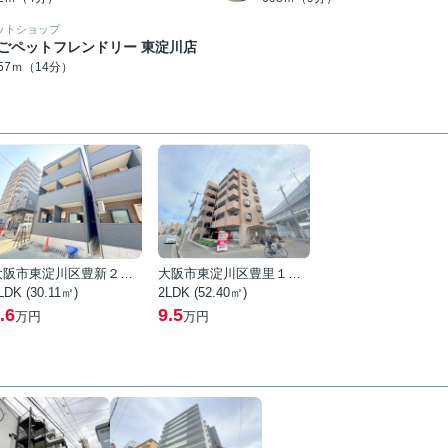
ットショップ
ごペットフレンドリー 東淀川店
057ｍ（14分）
大阪市東淀川区豊新２丁目
大阪市東淀川区豊里１丁目
LDK (30.11㎡)
2LDK (52.40㎡)
.6
9.5
万円
万円