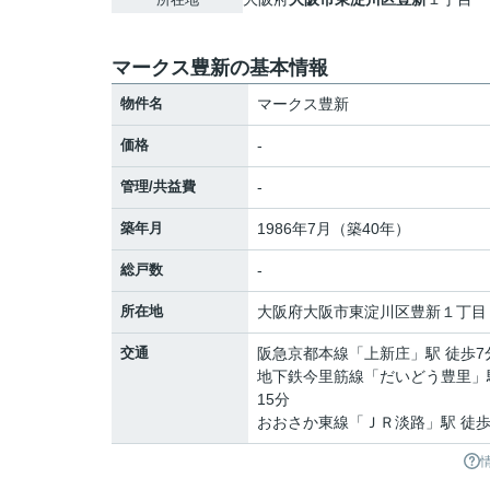
マークス豊新の基本情報
物件名
マークス豊新
価格
-
管理/共益費
-
築年月
1986年7月（築40年）
総戸数
-
所在地
大阪府
大阪市東淀川区
豊新
１丁目
交通
阪急京都本線
「
上新庄
」駅 徒歩7
地下鉄今里筋線
「
だいどう豊里
」
15分
おおさか東線
「
ＪＲ淡路
」駅 徒歩