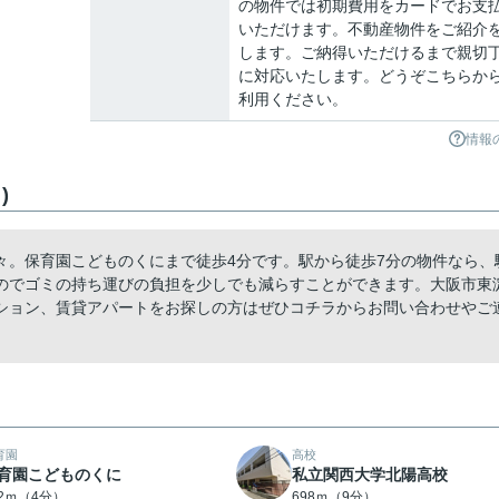
の物件では初期費用をカードでお支
いただけます。不動産物件をご紹介
します。ご納得いただけるまで親切
に対応いたします。どうぞこちらか
利用ください。
情報
)
々。保育園こどものくにまで徒歩4分です。駅から徒歩7分の物件なら、
のでゴミの持ち運びの負担を少しでも減らすことができます。大阪市東
ション、賃貸アパートをお探しの方はぜひコチラからお問い合わせやご
育園
高校
育園こどものくに
私立関西大学北陽高校
42ｍ（4分）
698ｍ（9分）