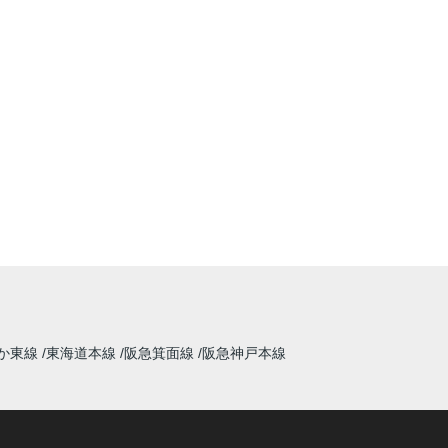
か東線
東海道本線
阪急箕面線
阪急神戸本線