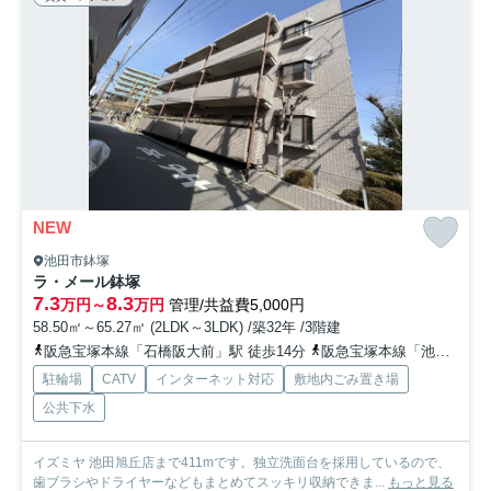
NEW
池田市鉢塚
ラ・メール鉢塚
7.3
8.3
万円～
万円
管理/共益費5,000円
58.50㎡～65.27㎡ (2LDK～3LDK) /築32年 /3階建
阪急宝塚本線「石橋阪大前」駅 徒歩14分
阪急宝塚本線「池田」駅 徒歩24分
駐輪場
CATV
インターネット対応
敷地内ごみ置き場
公共下水
イズミヤ 池田旭丘店まで411mです。独立洗面台を採用しているので、
歯ブラシやドライヤーなどもまとめてスッキリ収納できま...
もっと見る