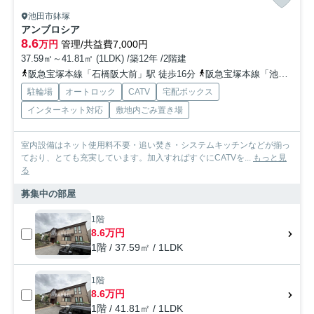
池田市鉢塚
アンブロシア
8.6
万円
管理/共益費7,000円
37.59㎡～41.81㎡ (1LDK) /築12年 /2階建
阪急宝塚本線「石橋阪大前」駅 徒歩16分
阪急宝塚本線「池田」駅 徒歩17分
駐輪場
オートロック
CATV
宅配ボックス
インターネット対応
敷地内ごみ置き場
室内設備はネット使用料不要・追い焚き・システムキッチンなどが揃っ
ており、とても充実しています。加入すればすぐにCATVを...
もっと見
る
募集中の部屋
1階
8.6万円
1階 / 37.59㎡ / 1LDK
1階
8.6万円
1階 / 41.81㎡ / 1LDK