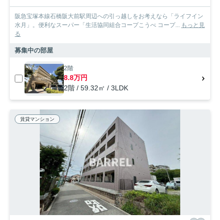
阪急宝塚本線石橋阪大前駅周辺への引っ越しをお考えなら「ライフイン
水月」。便利なスーパー「生活協同組合コープこうべ コープ...
もっと見
る
募集中の部屋
2階
8.8万円
2階 / 59.32㎡ / 3LDK
賃貸マンション