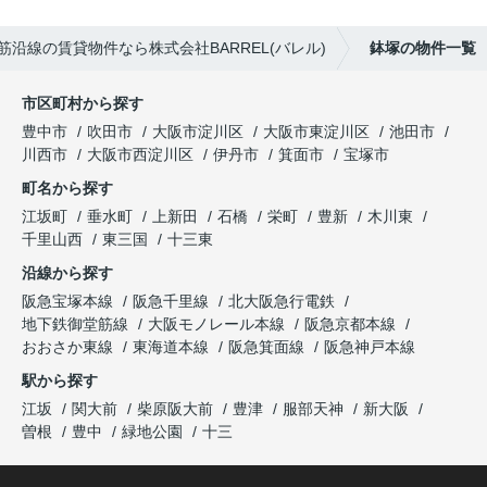
筋沿線の賃貸物件なら株式会社BARREL(バレル)
鉢塚の物件一覧
市区町村から探す
豊中市
吹田市
大阪市淀川区
大阪市東淀川区
池田市
川西市
大阪市西淀川区
伊丹市
箕面市
宝塚市
町名から探す
江坂町
垂水町
上新田
石橋
栄町
豊新
木川東
千里山西
東三国
十三東
沿線から探す
阪急宝塚本線
阪急千里線
北大阪急行電鉄
地下鉄御堂筋線
大阪モノレール本線
阪急京都本線
おおさか東線
東海道本線
阪急箕面線
阪急神戸本線
駅から探す
江坂
関大前
柴原阪大前
豊津
服部天神
新大阪
曽根
豊中
緑地公園
十三