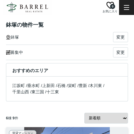
0
お気に入り
鉢塚の物件一覧
鉢塚
変更
募集中
変更
おすすめのエリア
江坂町
/
垂水町
/
上新田
/
石橋
/
栄町
/
豊新
/
木川東
/
千里山西
/
東三国
/
十三東
6
棟
9
件
賃貸マンション