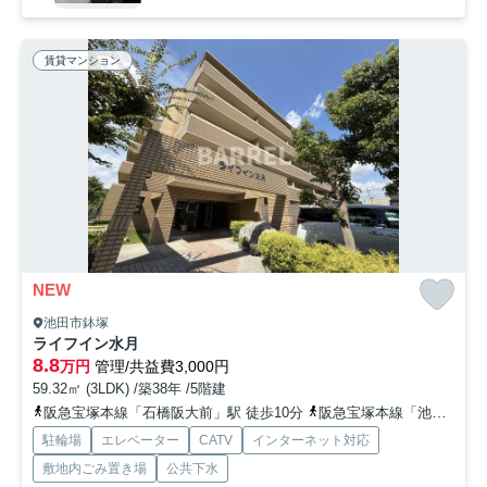
賃貸マンション
NEW
池田市鉢塚
ライフイン水月
8.8
万円
管理/共益費3,000円
59.32㎡ (3LDK) /築38年 /5階建
阪急宝塚本線「石橋阪大前」駅 徒歩10分
阪急宝塚本線「池田」駅 徒歩20分
駐輪場
エレベーター
CATV
インターネット対応
敷地内ごみ置き場
公共下水