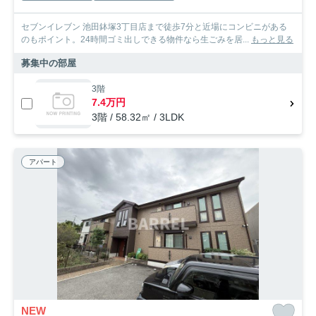
セブンイレブン 池田鉢塚3丁目店まで徒歩7分と近場にコンビニがある
のもポイント。24時間ゴミ出しできる物件なら生ごみを居...
もっと見る
募集中の部屋
3階
7.4万円
3階 / 58.32㎡ / 3LDK
アパート
NEW