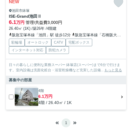
NEW
池田市鉢塚
ISE-Grand池田Ⅱ
6.1
万円
管理/共益費3,000円
26.40㎡ (1K) /築26年 /4階建
阪急宝塚本線「池田」駅 徒歩12分
阪急宝塚本線「石橋阪大前」駅 徒歩22分
駐輪場
オートロック
CATV
宅配ボックス
インターネット対応
防犯カメラ
日々の暮らしに便利な業務スーパー 鉢塚店(スーパー)まで6分で行けま
す。室内設備は洗面化粧台・浴室乾燥機など充実した設備...
もっと見る
募集中の部屋
4階
6.1万円
4階 / 26.40㎡ / 1K
1