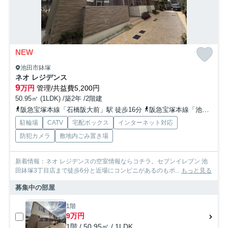
NEW
池田市鉢塚
ネオ レジデンス
9
万円
管理/共益費5,200円
50.95㎡ (1LDK) /築2年 /2階建
阪急宝塚本線「石橋阪大前」駅 徒歩16分
阪急宝塚本線「池田」駅 徒歩21分
駐輪場
CATV
宅配ボックス
インターネット対応
防犯カメラ
敷地内ごみ置き場
新着情報：ネオ レジデンスの空室情報ならコチラ。セブンイレブン 池
田鉢塚3丁目店まで徒歩6分と近場にコンビニがあるのもポ...
もっと見る
募集中の部屋
1階
9万円
1階 / 50.95㎡ / 1LDK