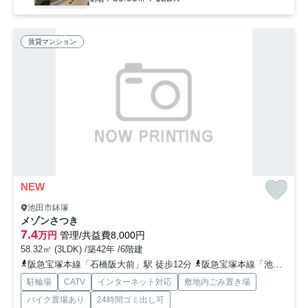
賃貸マンション
NEW
池田市鉢塚
メゾンさつき
7.4
万円
管理/共益費8,000円
58.32㎡ (3LDK) /築42年 /6階建
阪急宝塚本線「石橋阪大前」駅 徒歩12分
阪急宝塚本線「池田」駅 徒歩20分
駐輪場
CATV
インターネット対応
敷地内ごみ置き場
バイク置場あり
24時間ゴミ出し可