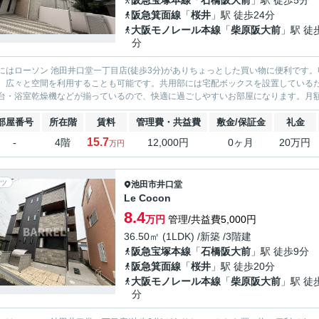
阪急宝塚本線
「
石橋阪大前
」駅 徒歩5分
阪急箕面線
「
桜井
」駅 徒歩24分
大阪モノレール本線
「
柴原阪大前
」駅 徒
分
にはローソン 池田井口堂一丁目店(徒歩3分)がありちょっとした買い物に便利です
、広々と空間を利用することも可能です。共用部には宅配ボックスを設置している
台・浴室乾燥機などが揃っているので、快適に過ごしやすいお部屋になります。月額利用
部屋番号
所在階
賃料
管理費・共益費
敷金/保証金
礼金
15.7
-
4階
12,000円
0ヶ月
20万円
万円
ツ
池田市
井口堂
Le Cocon
8.4
万円
管理/共益費5,000円
36.50㎡ (1LDK) /新築 /3階建
阪急宝塚本線
「
石橋阪大前
」駅 徒歩9分
阪急箕面線
「
桜井
」駅 徒歩20分
大阪モノレール本線
「
柴原阪大前
」駅 徒
分