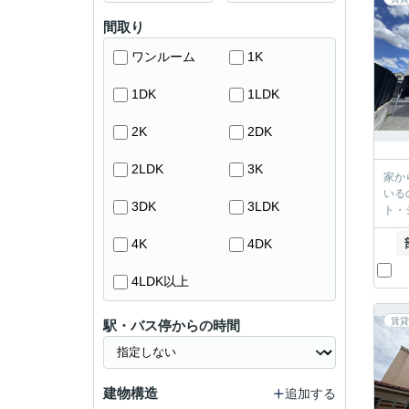
間取り
ワンルーム
1K
1DK
1LDK
2K
2DK
2LDK
3K
家か
いる
3DK
3LDK
ト・
4K
4DK
4LDK以上
賃貸
駅・バス停からの時間
建物構造
追加する