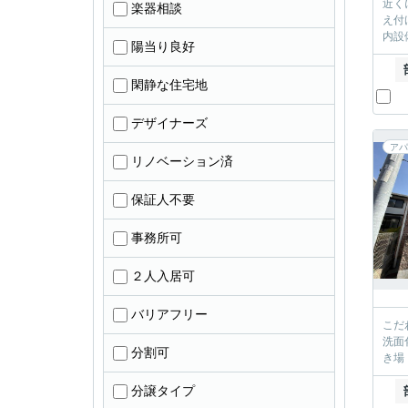
近く
楽器相談
え付
内設
陽当り良好
閑静な住宅地
デザイナーズ
アパ
リノベーション済
保証人不要
事務所可
２人入居可
バリアフリー
こだ
洗面
分割可
き場
分譲タイプ