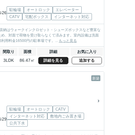
駐輪場
オートロック
エレベーター
歩26
CATV
宅配ボックス
インターネット対応
。収納はウォークインクロゼット・シューズボックスなど豊富な
ため、対面で荷物を受け取らなくて済みます。室内設備は洗面
料金16500円の駐車場です。...
もっと見る
間取り
面積
詳細
お気に入り
3LDK
86.47㎡
詳細を見る
追加する
新築
駐輪場
オートロック
CATV
インターネット対応
敷地内ごみ置き場
歩29
公共下水