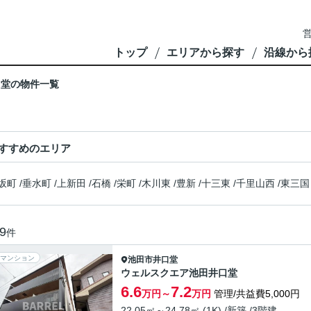
営
トップ
エリアから探す
沿線から
口堂の物件一覧
すすめのエリア
坂町
/
垂水町
/
上新田
/
石橋
/
栄町
/
木川東
/
豊新
/
十三東
/
千里山西
/
東三国
9
件
マンション
池田市
井口堂
ウェルスクエア池田井口堂
6.6
7.2
万円～
万円
管理/共益費5,000円
22.05㎡～24.78㎡ (1K) /新築 /3階建