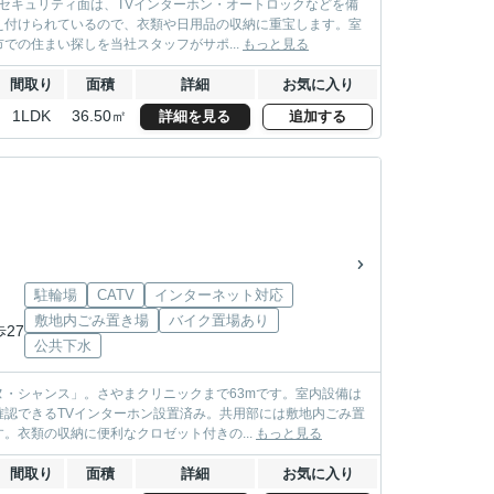
。セキュリティ面は、TVインターホン・オートロックなどを備
え付けられているので、衣類や日用品の収納に重宝します。室
の住まい探しを当社スタッフがサポ...
もっと見る
間取り
面積
詳細
お気に入り
1LDK
36.50㎡
詳細を見る
追加する
駐輪場
CATV
インターネット対応
敷地内ごみ置き場
バイク置場あり
歩27
公共下水
・シャンス」。さやまクリニックまで63mです。室内設備は
認できるTVインターホン設置済み。共用部には敷地内ごみ置
衣類の収納に便利なクロゼット付きの...
もっと見る
間取り
面積
詳細
お気に入り