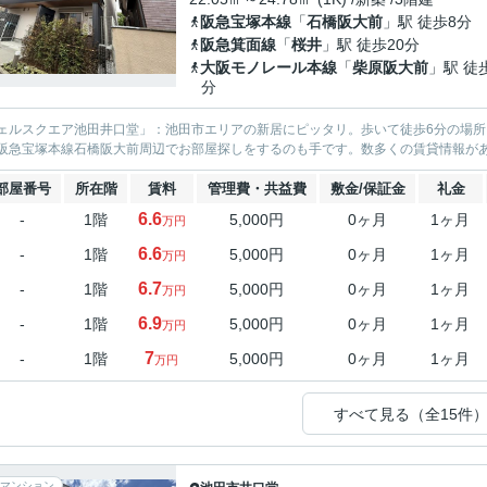
阪急宝塚本線
「
石橋阪大前
」駅 徒歩8分
阪急箕面線
「
桜井
」駅 徒歩20分
大阪モノレール本線
「
柴原阪大前
」駅 徒
分
ェルスクエア池田井口堂」：池田市エリアの新居にピッタリ。歩いて徒歩6分の場
阪急宝塚本線石橋阪大前周辺でお部屋探しをするのも手です。数多くの賃貸情報が
部屋番号
所在階
賃料
管理費・共益費
敷金/保証金
礼金
6.6
-
1階
5,000円
0ヶ月
1ヶ月
万円
6.6
-
1階
5,000円
0ヶ月
1ヶ月
万円
6.7
-
1階
5,000円
0ヶ月
1ヶ月
万円
6.9
-
1階
5,000円
0ヶ月
1ヶ月
万円
7
-
1階
5,000円
0ヶ月
1ヶ月
万円
すべて見る（全15件
マンション