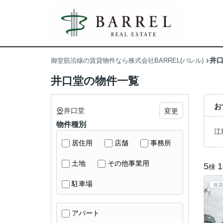
井
御堂筋沿線の賃貸物件なら株式会社BARREL(バレル)
井口堂の物件一覧
お
井口堂
変更
物件種別
江
居住用
店舗
事務所
土地
その他事業用
5
1
棟
駐車場
賃貸
アパート