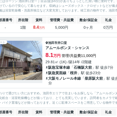
にはローソン 池田井口堂一丁目店(徒歩6分)がありちょっとした買い物に便利です
けているので安心して暮らせます。収納はシューズボックス・クロゼットなどが備
備は浴室乾燥機・洗面所独立など大変充実しております。竣工前の物件です。池田市で
部屋番号
所在階
賃料
管理費・共益費
敷金/保証金
礼金
8.4
-
1階
5,000円
0ヶ月
0万円
万円
ート
池田市
井口堂
アムールボンヌ・シャンス
8.1
万円
管理/共益費11,000円
29.81㎡ (1K) /築14年 /2階建
阪急宝塚本線
「
石橋阪大前
」駅 徒歩7分
阪急箕面線
「
桜井
」駅 徒歩23分
大阪モノレール本線
「
柴原阪大前
」駅 徒
分
わりで選びたい方におすすめ。池田市エリアで住まいをお探しなら「アムールボンヌ
化粧台・浴室乾燥機などが揃っており、とても充実しています。訪問者をカメラで確
・バイク置場などが揃っております。近くに駐車スペースをご用意している物件です。
部屋番号
所在階
賃料
管理費・共益費
敷金/保証金
礼金