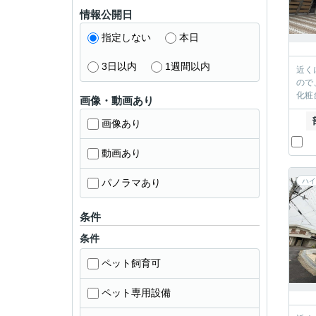
情報公開日
指定しない
本日
3日以内
1週間以内
近く
ので
化粧
画像・動画あり
画像あり
動画あり
パノラマあり
ハイ
条件
条件
ペット飼育可
ペット専用設備