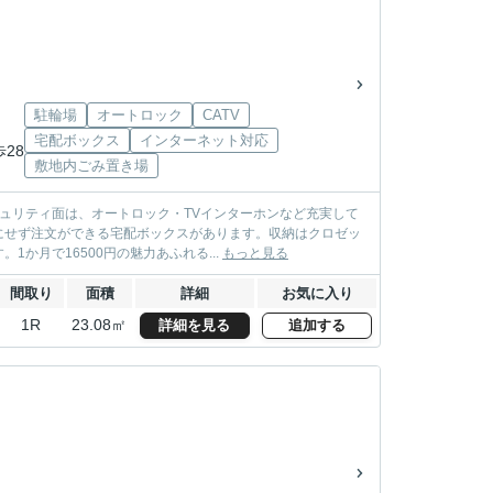
駐輪場
オートロック
CATV
宅配ボックス
インターネット対応
歩28
敷地内ごみ置き場
キュリティ面は、オートロック・TVインターホンなど充実して
にせず注文ができる宅配ボックスがあります。収納はクロゼッ
か月で16500円の魅力あふれる...
もっと見る
間取り
面積
詳細
お気に入り
1R
23.08㎡
詳細を見る
追加する