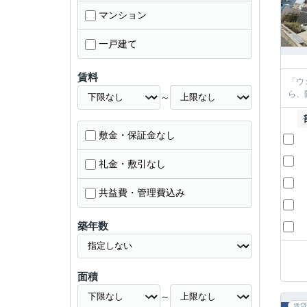
マンション
一戸建て
賃料
「ウ
ら、
～
敷金・保証金なし
礼金・敷引なし
共益費・管理費込み
築年数
面積
～
賃貸