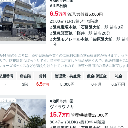
池田市
井口堂
AILE石橋
6.5
万円
管理/共益費5,000円
23.08㎡ (1R) /築5年 /3階建
阪急宝塚本線
「
石橋阪大前
」駅 徒歩8分
阪急箕面線
「
桜井
」駅 徒歩20分
大阪モノレール本線
「
柴原阪大前
」駅 徒
分
ら447mのところに、薬や日用品を買うのに便利な順心堂石橋薬局があります。セ
ので、防犯対策もばっちりです。留守中に注文した商品が届くので、配送時間を気
シューズボックスなどが備え付けられているので、衣類や日用品の収納に重宝します。1
部屋番号
所在階
賃料
管理費・共益費
敷金/保証金
礼金
6.5
-
3階
5,000円
0ヶ月
6.5万円
万円
マンション
池田市
井口堂
ヴィラウノカ
15.7
万円
管理/共益費12,000円
86.47㎡ (3LDK) /築19年 /4階建