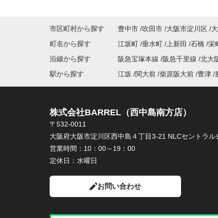
市区町村から探す
豊中市
吹田市
大阪市淀川区
大
町名から探す
江坂町
垂水町
上新田
石橋
栄
沿線から探す
阪急宝塚本線
阪急千里線
北大
駅から探す
江坂
関大前
柴原阪大前
豊津
株式会社BARREL（西中島南方店）
〒532-0011
大阪府大阪市淀川区西中島４丁目3-21 NLCセントラルビ
営業時間：
10：00～19：00
定休日：
水曜日
お問い合わせ