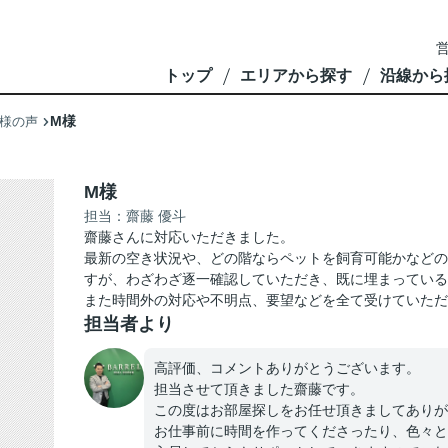
営
トップ
エリアから探す
沿線から
M様
様の声
M様
担当：齋藤 優斗
齋藤さんに対応いただきました。
最新の空き状況や、どの階ならペットを飼育可能かなどの
すが、わざわざ逐一確認していただき、既に埋まってい
また時間外の対応や不明点、要望などを全て受けていただ
担当者より
高評価、コメントありがとうございます。
担当させて頂きました齋藤です。
この度はお部屋探しをお任せ頂きましてありが
お仕事前に時間を作ってくださったり、色々と