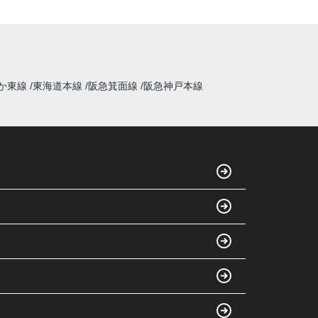
か東線
東海道本線
阪急箕面線
阪急神戸本線