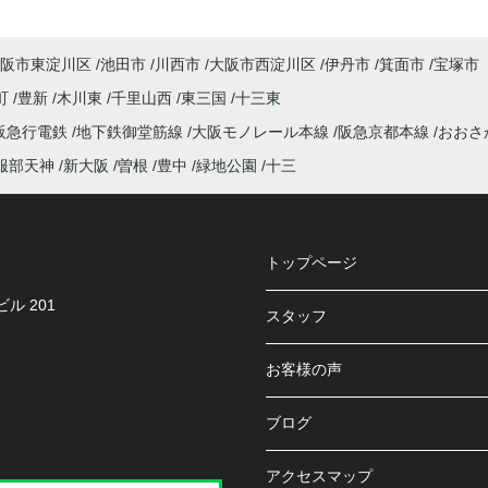
阪市東淀川区
池田市
川西市
大阪市西淀川区
伊丹市
箕面市
宝塚市
町
豊新
木川東
千里山西
東三国
十三東
阪急行電鉄
地下鉄御堂筋線
大阪モノレール本線
阪急京都本線
おおさ
服部天神
新大阪
曽根
豊中
緑地公園
十三
トップページ
ル 201
スタッフ
お客様の声
ブログ
アクセスマップ