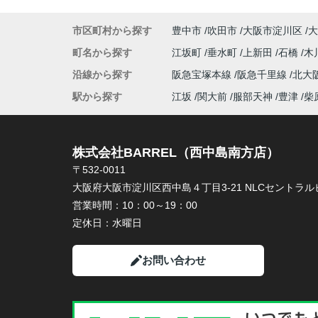
市区町村から探す
豊中市
吹田市
大阪市淀川区
大
町名から探す
江坂町
垂水町
上新田
石橋
木
沿線から探す
阪急宝塚本線
阪急千里線
北大
駅から探す
江坂
関大前
服部天神
豊津
柴
株式会社BARREL（西中島南方店）
〒532-0011
大阪府大阪市淀川区西中島４丁目3-21 NLCセントラルビ
営業時間：
10：00～19：00
定休日：
水曜日
お問い合わせ