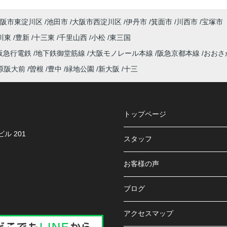
阪市東淀川区
池田市
大阪市西淀川区
伊丹市
箕面市
川西市
宝塚市
川東
豊新
十三東
千里山西
小松
東三国
阪急行電鉄
地下鉄御堂筋線
大阪モノレール本線
阪急京都本線
おおさ
原阪大前
曽根
豊中
緑地公園
新大阪
十三
トップページ
ル 201
スタッフ
お客様の声
ブログ
アクセスマップ