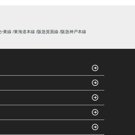
か東線
東海道本線
阪急箕面線
阪急神戸本線