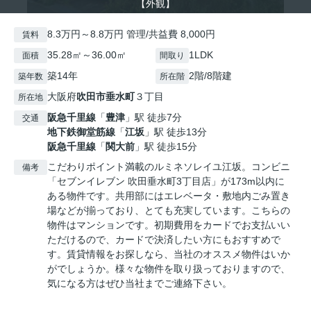
【外観】
8.3万円～8.8万円 管理/共益費 8,000円
賃料
35.28㎡～36.00㎡
1LDK
面積
間取り
築14年
2階/8階建
築年数
所在階
大阪府
吹田市
垂水町
３丁目
所在地
阪急千里線
「
豊津
」駅 徒歩7分
交通
地下鉄御堂筋線
「
江坂
」駅 徒歩13分
阪急千里線
「
関大前
」駅 徒歩15分
こだわりポイント満載のルミネソレイユ江坂。コンビニ
備考
「セブンイレブン 吹田垂水町3丁目店」が173m以内に
ある物件です。共用部にはエレベータ・敷地内ごみ置き
場などが揃っており、とても充実しています。こちらの
物件はマンションです。初期費用をカードでお支払いい
ただけるので、カードで決済したい方にもおすすめで
す。賃貸情報をお探しなら、当社のオススメ物件はいか
がでしょうか。様々な物件を取り扱っておりますので、
気になる方はぜひ当社までご連絡下さい。