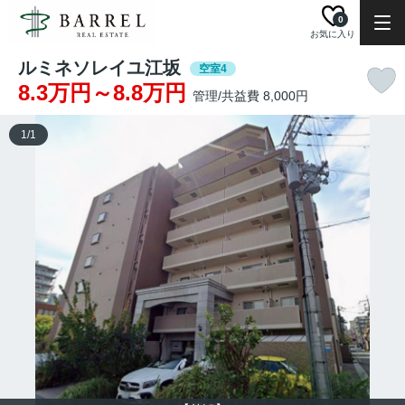
0
お気に入り
ルミネソレイユ江坂
空室4
8.3万円～8.8万円
管理/共益費 8,000円
1
/
1