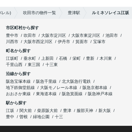
バレル)
吹田市の物件一覧
豊津駅
ルミネソレイユ江坂
市区町村から探す
豊中市
吹田市
大阪市淀川区
大阪市東淀川区
池田市
川西市
大阪市西淀川区
伊丹市
箕面市
宝塚市
町名から探す
江坂町
垂水町
上新田
石橋
栄町
豊新
木川東
千里山西
東三国
十三東
沿線から探す
阪急宝塚本線
阪急千里線
北大阪急行電鉄
地下鉄御堂筋線
大阪モノレール本線
阪急京都本線
おおさか東線
東海道本線
阪急箕面線
阪急神戸本線
駅から探す
江坂
関大前
柴原阪大前
豊津
服部天神
新大阪
豊中
曽根
緑地公園
十三