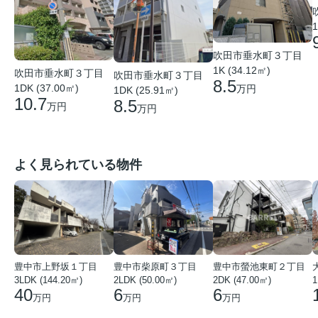
1
吹田市垂水町３丁目
1K (34.12㎡)
吹田市垂水町３丁目
吹田市垂水町３丁目
8.5
1DK (37.00㎡)
万円
1DK (25.91㎡)
10.7
8.5
万円
万円
よく見られている物件
豊中市上野坂１丁目
豊中市柴原町３丁目
豊中市螢池東町２丁目
3LDK (144.20㎡)
2LDK (50.00㎡)
2DK (47.00㎡)
40
6
6
万円
万円
万円