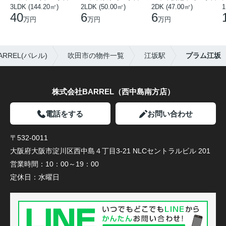
3LDK (144.20㎡)
2LDK (50.00㎡)
2DK (47.00㎡)
40
6
6
万円
万円
万円
REL(バレル)
吹田市の物件一覧
江坂駅
プラム江坂
株式会社BARREL（西中島南方店）
電話をする
お問い合わせ
〒532-0011
大阪府大阪市淀川区西中島４丁目3-21 NLCセントラルビル 201
営業時間：
10：00～19：00
定休日：
水曜日