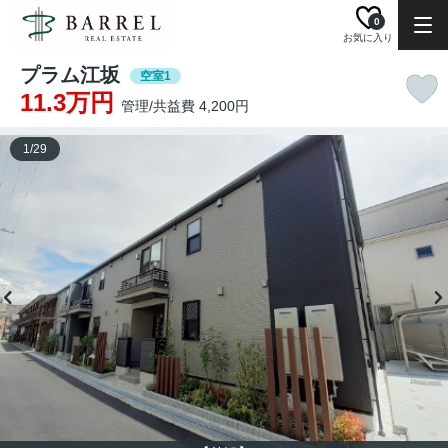
0
お気に入り
プラム江坂
空室1
11.3万円
管理/共益費 4,200円
1
/
29