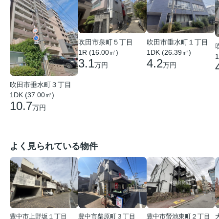
吹田市泉町５丁目
吹田市垂水町１丁目
1R (16.00㎡)
1DK (26.39㎡)
1
3.1
4.2
万円
万円
吹田市垂水町３丁目
1DK (37.00㎡)
10.7
万円
よく見られている物件
豊中市上野坂１丁目
豊中市柴原町３丁目
豊中市螢池東町２丁目