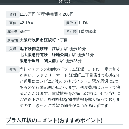
【外観】
11.3万円 管理/共益費 4,200円
賃料
42.19㎡
1LDK
面積
間取り
築2年
1階/2階建
築年数
所在階
大阪府
吹田市
江坂町
２丁目
所在地
地下鉄御堂筋線
「
江坂
」駅 徒歩10分
交通
北大阪急行電鉄
「
緑地公園
」駅 徒歩21分
阪急千里線
「
関大前
」駅 徒歩23分
当社イチオシの物件の「プラム江坂」。ぜひ一度ご覧く
備考
ださい。ファミリーマート 江坂町二丁目店まで徒歩2分
と近場にコンビニがあるのもポイント。駅が周辺に2つ
あるので行動範囲が広がります。初期費用はカードで決
済いただけます。賃貸情報をお探しの方は、ぜひ当社に
ご連絡下さい。多種多様な物件情報を取り扱っておりま
すので、きっとご希望の物件が見つかるはずです。
プラム江坂のコメント(おすすめポイント)