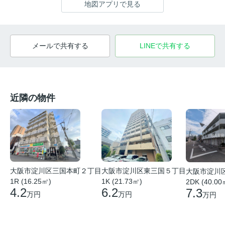
地図アプリで見る
メールで共有する
LINEで共有する
近隣の物件
大阪市淀川区東三国５丁目
大阪市淀川区三国本町２丁目
大阪市淀川
1K (21.73㎡)
1R (16.25㎡)
2DK (40.00
6.2
4.2
7.3
万円
万円
万円