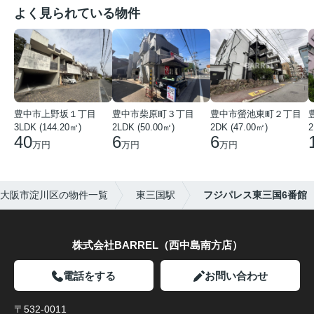
よく見られている物件
豊中市上野坂１丁目
豊中市柴原町３丁目
豊中市螢池東町２丁目
3LDK (144.20㎡)
2LDK (50.00㎡)
2DK (47.00㎡)
2
40
6
6
万円
万円
万円
大阪市淀川区の物件一覧
東三国駅
フジパレス東三国6番館
株式会社BARREL（西中島南方店）
電話をする
お問い合わせ
〒532-0011