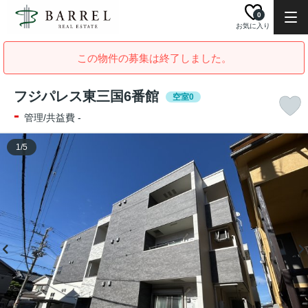
0
お気に入り
この物件の募集は終了しました。
フジパレス東三国6番館
空室0
-
管理/共益費 -
1
/
5