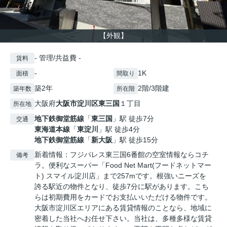
【外観】
- 管理/共益費 -
賃料
-
1K
面積
間取り
築2年
2階/3階建
築年数
所在階
大阪府
大阪市淀川区
東三国
１丁目
所在地
地下鉄御堂筋線
「
東三国
」駅 徒歩7分
交通
東海道本線
「
東淀川
」駅 徒歩4分
地下鉄御堂筋線
「
新大阪
」駅 徒歩15分
新着情報：フジパレス東三国6番館の空室情報ならコチ
備考
ラ。便利なスーパー「Food Net Mart(フードネットマー
ト) スマイル淀川店」まで257mです。根強いニーズを
誇る駅近の物件となり、徒歩7分に駅があります。こち
らは初期費用をカードでお支払いいただける物件です。
大阪市淀川区エリアにある賃貸情報のことなら、地域に
密着した当社へお任せ下さい。当社は、多種多様な賃貸