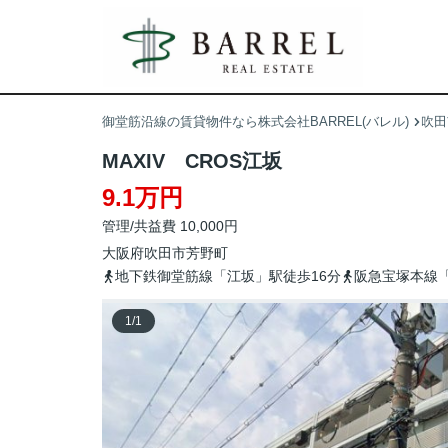
御堂筋沿線の賃貸物件なら株式会社BARREL(バレル)
吹田
MAXIV CROS江坂
9.1万円
管理/共益費 10,000円
大阪府
吹田市
芳野町
地下鉄御堂筋線「江坂」駅徒歩16分
阪急宝塚本線「
1
/
1