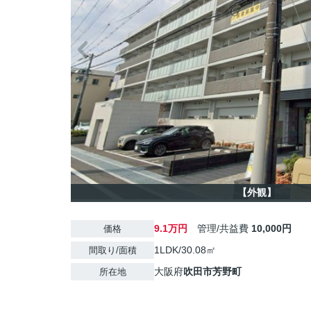
【外観】
9.1万円
管理/共益費
10,000円
価格
1LDK/30.08㎡
間取り/面積
大阪府
吹田市
芳野町
所在地