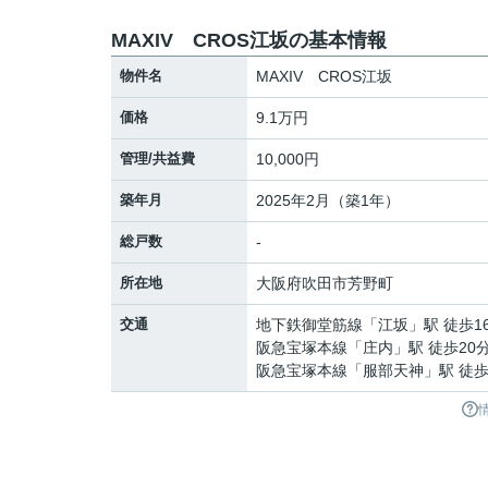
MAXIV CROS江坂の基本情報
物件名
MAXIV CROS江坂
価格
9.1万円
管理/共益費
10,000円
築年月
2025年2月（築1年）
総戸数
-
所在地
大阪府
吹田市
芳野町
交通
地下鉄御堂筋線
「
江坂
」駅 徒歩1
阪急宝塚本線
「
庄内
」駅 徒歩20
阪急宝塚本線
「
服部天神
」駅 徒歩