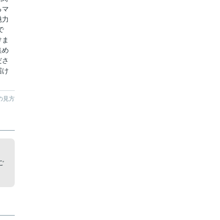
るマ
魅力
で
けま
集め
ださ
届け
の見方
。
ご