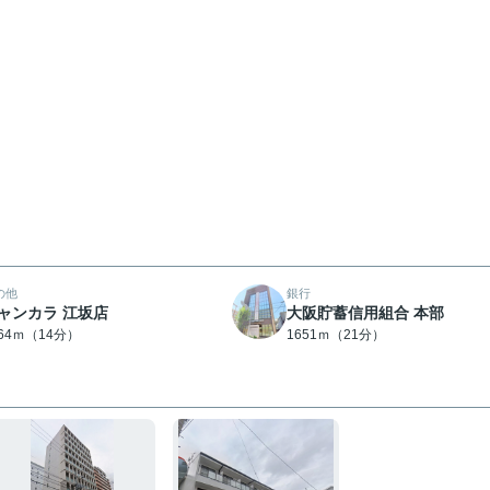
の他
銀行
ャンカラ 江坂店
大阪貯蓄信用組合 本部
064ｍ（14分）
1651ｍ（21分）