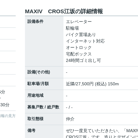
MAXIV CROS江坂の詳細情報
設備条件
エレベーター
駐輪場
バイク置場あり
インターネット対応
オートロック
宅配ボックス
24時間ゴミ出し可
設備(その他)
-
駐車場/月額
近隣/27,500円 (税込) 150m
6分
用途地域
-
分
30分
募集戸数 / 総戸数
- / -
情報の見方
取引態様
仲介
備考
ぜひ一度見ていただきたい、「MAX
CROS江坂」です。造りとデザイン