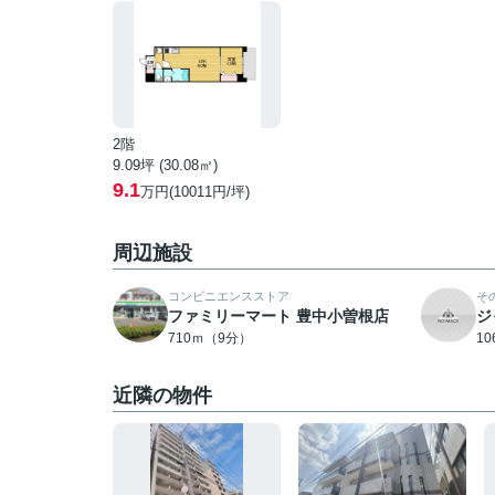
2階
9.09坪 (30.08㎡)
9.1
万円(10011円/坪)
周辺施設
コンビニエンスストア
そ
ファミリーマート 豊中小曽根店
ジ
710ｍ（9分）
1
近隣の物件