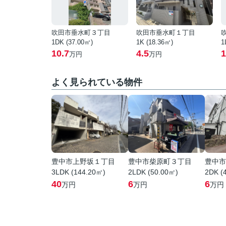
吹田市垂水町３丁目
吹田市垂水町１丁目
1DK (37.00㎡)
1K (18.36㎡)
1
10.7
4.5
1
万円
万円
よく見られている物件
豊中市上野坂１丁目
豊中市柴原町３丁目
豊中市
3LDK (144.20㎡)
2LDK (50.00㎡)
2DK (
40
6
6
万円
万円
万円