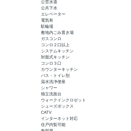
公営水道
公共下水
エレベーター
電気有
駐輪場
敷地内ごみ置き場
ガスコンロ
コンロ２口以上
システムキッチン
対面式キッチン
コンロ３口
カウンターキッチン
バス・トイレ別
温水洗浄便座
シャワー
独立洗面台
ウォークインクロゼット
シューズボックス
CATV
インターネット対応
住戸内覧可能
角部屋