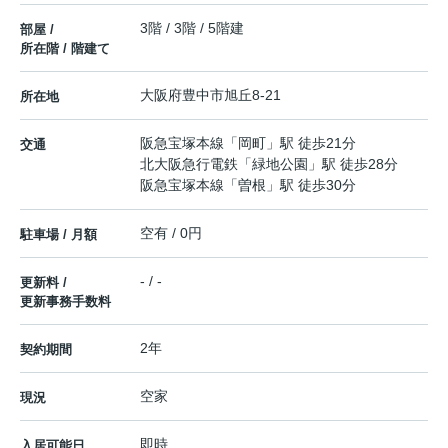
3階 / 3階 / 5階建
部屋 /
所在階 / 階建て
大阪府
豊中市
旭丘
8-21
所在地
阪急宝塚本線
「
岡町
」駅 徒歩21分
交通
北大阪急行電鉄
「
緑地公園
」駅 徒歩28分
阪急宝塚本線
「
曽根
」駅 徒歩30分
空有 / 0円
駐車場 / 月額
- / -
更新料 /
更新事務手数料
2年
契約期間
空家
現況
即時
入居可能日