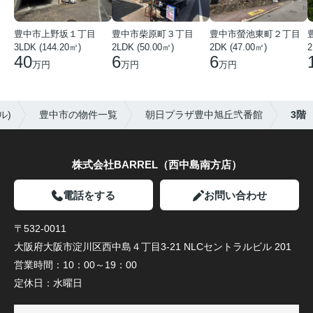
豊中市上野坂１丁目
豊中市螢池東町２丁目
豊中市柴原町３丁目
3LDK (144.20㎡)
2DK (47.00㎡)
2LDK (50.00㎡)
2
40
6
6
万円
万円
万円
ル)
豊中市の物件一覧
朝日プラザ豊中旭丘弐番館
3階
株式会社BARREL（西中島南方店）
電話をする
お問い合わせ
〒532-0011
大阪府大阪市淀川区西中島４丁目3-21 NLCセントラルビル 201
営業時間：
10：00～19：00
定休日：
水曜日