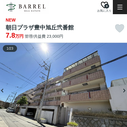
0
お気に入り
NEW
朝日プラザ豊中旭丘弐番館
7.8
万円
管理/共益費 23,000円
1
/
23