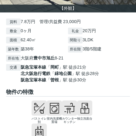
【外観】
7.8万円 管理/共益費 23,000円
賃料
0ヶ月
20万円
敷金
礼金
62.40㎡
3LDK
面積
間取り
築38年
3階/5階建
築年数
所在階
大阪府
豊中市
旭丘
8-21
所在地
阪急宝塚本線
「
岡町
」駅 徒歩21分
交通
北大阪急行電鉄
「
緑地公園
」駅 徒歩28分
阪急宝塚本線
「
曽根
」駅 徒歩30分
物件の特徴
バストイレ
室内洗濯機
カウンター
独立洗面台
別
置場
キッチン