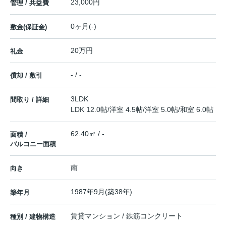
23,000円
管理 / 共益費
0ヶ月(-)
敷金(保証金)
20万円
礼金
- / -
償却 / 敷引
3LDK
間取り / 詳細
LDK 12.0帖
/
洋室 4.5帖
/
洋室 5.0帖
/
和室 6.0帖
62.40㎡ / -
面積 /
バルコニー面積
南
向き
1987年9月(築38年)
築年月
賃貸マンション / 鉄筋コンクリート
種別 / 建物構造