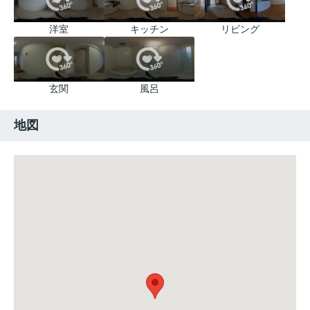
洋室
キッチン
リビング
玄関
風呂
地図