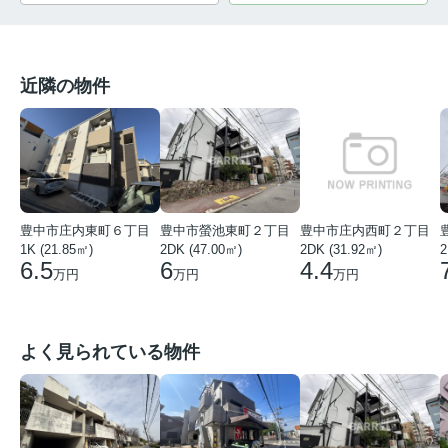
近隣の物件
豊中市庄内東町６丁目
豊中市螢池東町２丁目
豊中市庄内西町２丁目
1K (21.85㎡)
2DK (47.00㎡)
2DK (31.92㎡)
2
6.5
6
4.4
万円
万円
万円
よく見られている物件