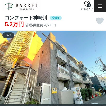
0
お気に入り
コンフォート神崎川
空室1
5.2万円
管理/共益費 4,500円
1
/
29