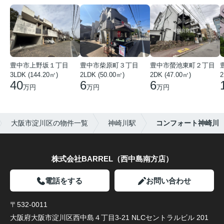
豊中市上野坂１丁目
豊中市柴原町３丁目
豊中市螢池東町２丁目
3LDK (144.20㎡)
2LDK (50.00㎡)
2DK (47.00㎡)
2
40
6
6
万円
万円
万円
大阪市淀川区の物件一覧
神崎川駅
コンフォート神崎川
株式会社BARREL（西中島南方店）
電話をする
お問い合わせ
〒532-0011
大阪府大阪市淀川区西中島４丁目3-21 NLCセントラルビル 201