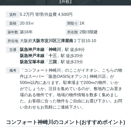
【外観】
5.2万円 管理/共益費 4,500円
賃料
20.03㎡
1K
面積
間取り
築16年
2階/3階建
築年数
所在階
大阪府
大阪市淀川区
三津屋南
２丁目10-10
所在地
阪急神戸本線
「
神崎川
」駅 徒歩8分
交通
阪急神戸本線
「
十三
」駅 徒歩20分
阪急宝塚本線
「
三国
」駅 徒歩23分
「コンフォート神崎川」のここがイチオシ。こちらの物
備考
件はスーパー「阪急OASIS(オアシス) 神崎川店」が
500m以内にあります。駐車場まで200mの物件、いか
がでしょうか。注目を集めているのが、敷地内ごみ置き
場のある物件です。地域の物件情報を数多く集めまし
た。お客様に合った物件をご自由にお選び下さい。お問
い合わせもお気軽にご連絡下さい。
コンフォート神崎川のコメント(おすすめポイント)