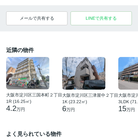
メールで共有する
LINEで共有する
近隣の物件
大阪市淀川区三国本町２丁目
大阪市淀川区三津屋中２丁目
大阪市淀
1R (16.25㎡)
1K (23.22㎡)
3LDK (71
4.2
6
15
万円
万円
万円
よく見られている物件