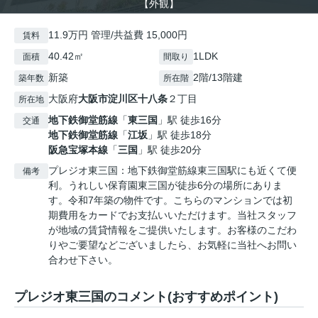
【外観】
11.9万円 管理/共益費 15,000円
賃料
40.42㎡
1LDK
面積
間取り
新築
2階/13階建
築年数
所在階
大阪府
大阪市淀川区
十八条
２丁目
所在地
地下鉄御堂筋線
「
東三国
」駅 徒歩16分
交通
地下鉄御堂筋線
「
江坂
」駅 徒歩18分
阪急宝塚本線
「
三国
」駅 徒歩20分
プレジオ東三国：地下鉄御堂筋線東三国駅にも近くて便
備考
利。うれしい保育園東三国が徒歩6分の場所にありま
す。令和7年築の物件です。こちらのマンションでは初
期費用をカードでお支払いいただけます。当社スタッフ
が地域の賃貸情報をご提供いたします。お客様のこだわ
りやご要望などございましたら、お気軽に当社へお問い
合わせ下さい。
プレジオ東三国のコメント(おすすめポイント)