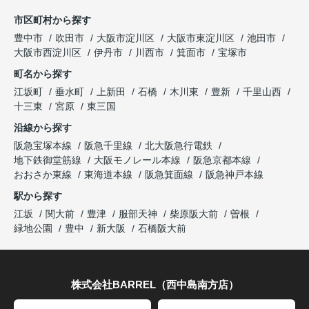
市区町村から探す
豊中市
吹田市
大阪市淀川区
大阪市東淀川区
池田市
大阪市西淀川区
伊丹市
川西市
箕面市
宝塚市
町名から探す
江坂町
垂水町
上新田
石橋
木川東
豊新
千里山西
十三東
宮原
東三国
沿線から探す
阪急宝塚本線
阪急千里線
北大阪急行電鉄
地下鉄御堂筋線
大阪モノレール本線
阪急京都本線
おおさか東線
東海道本線
阪急箕面線
阪急神戸本線
駅から探す
江坂
関大前
豊津
服部天神
柴原阪大前
曽根
緑地公園
豊中
新大阪
石橋阪大前
株式会社BARREL（西中島南方店）