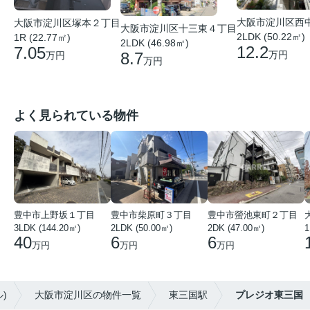
大阪市淀川区西
大阪市淀川区塚本２丁目
大阪市淀川区十三東４丁目
2LDK (50.22㎡)
1R (22.77㎡)
2LDK (46.98㎡)
12.2
7.05
8.7
万円
万円
万円
よく見られている物件
豊中市上野坂１丁目
豊中市柴原町３丁目
豊中市螢池東町２丁目
3LDK (144.20㎡)
2LDK (50.00㎡)
2DK (47.00㎡)
40
6
6
万円
万円
万円
)
大阪市淀川区の物件一覧
東三国駅
プレジオ東三国