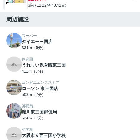
3階 / 12.22坪(40.42㎡)
周辺施設
スーパー
ダイエー三国店
334ｍ（5分）
保育園
うれしい保育園東三国
411ｍ（6分）
コンビニエンスストア
ローソン 東三国店
508ｍ（7分）
郵便局
淀川東三国郵便局
524ｍ（7分）
小学校
大阪市立西三国小学校