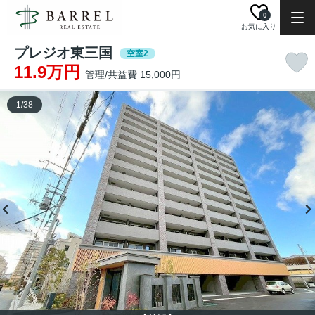
0
お気に入り
プレジオ東三国
空室2
11.9万円
管理/共益費 15,000円
1
/
38