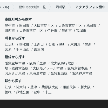
バレル)
豊中市の物件一覧
岡町駅
アクアラフォレ豊中
市区町村から探す
豊中市
吹田市
大阪市淀川区
大阪市東淀川区
池田市
川西市
大阪市西淀川区
伊丹市
箕面市
宝塚市
町名から探す
江坂町
垂水町
上新田
石橋
栄町
木川東
豊新
宮原
千里山西
東三国
沿線から探す
阪急宝塚本線
阪急千里線
北大阪急行電鉄
地下鉄御堂筋線
大阪モノレール本線
阪急京都本線
おおさか東線
東海道本線
阪急箕面線
阪急神戸本線
駅から探す
江坂
関大前
豊津
柴原阪大前
服部天神
新大阪
曽根
緑地公園
豊中
十三