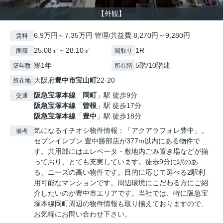
【外観】
6.9万円～7.35万円 管理/共益費 8,270円～9,280円
賃料
25.08㎡～28.10㎡
1R
面積
間取り
築1年
5階/10階建
築年数
所在階
大阪府
豊中市
宝山町
22-20
所在地
阪急宝塚本線
「
岡町
」駅 徒歩9分
交通
阪急宝塚本線
「
曽根
」駅 徒歩17分
阪急宝塚本線
「
豊中
」駅 徒歩18分
気になるイチオシ物件情報：「アクアラフォレ豊中」。
備考
セブンイレブン 豊中勝部店が377m以内にある物件で
す。共用部にはエレベータ・敷地内ごみ置き場などが揃
っており、とても充実しています。徒歩9分に駅のあ
る、ニーズの高い物件です。目的に応じて選べる2駅利
用可能なマンションです。周辺環境にこだわる方にご紹
介したいのが豊中市エリアです。当社では、特に阪急宝
塚本線岡町周辺の物件情報も取り揃えておりますので、
お気軽にお問い合わせ下さい。