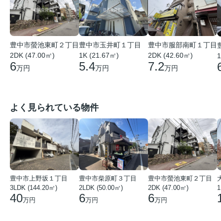
豊中市螢池東町２丁目
豊中市玉井町１丁目
豊中市服部南町１丁目
2DK (47.00㎡)
1K (21.67㎡)
2DK (42.60㎡)
1
6
5.4
7.2
万円
万円
万円
よく見られている物件
豊中市上野坂１丁目
豊中市柴原町３丁目
豊中市螢池東町２丁目
3LDK (144.20㎡)
2LDK (50.00㎡)
2DK (47.00㎡)
40
6
6
万円
万円
万円