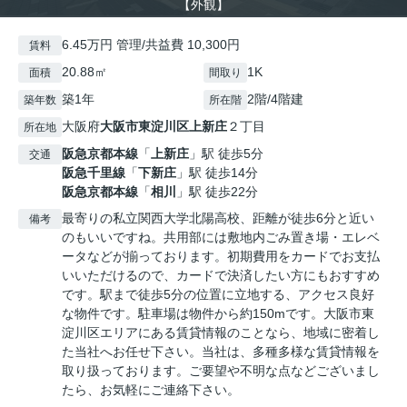
【外観】
6.45万円 管理/共益費 10,300円
賃料
20.88㎡
1K
面積
間取り
築1年
2階/4階建
築年数
所在階
大阪府
大阪市東淀川区
上新庄
２丁目
所在地
阪急京都本線
「
上新庄
」駅 徒歩5分
交通
阪急千里線
「
下新庄
」駅 徒歩14分
阪急京都本線
「
相川
」駅 徒歩22分
最寄りの私立関西大学北陽高校、距離が徒歩6分と近い
備考
のもいいですね。共用部には敷地内ごみ置き場・エレベ
ータなどが揃っております。初期費用をカードでお支払
いいただけるので、カードで決済したい方にもおすすめ
です。駅まで徒歩5分の位置に立地する、アクセス良好
な物件です。駐車場は物件から約150mです。大阪市東
淀川区エリアにある賃貸情報のことなら、地域に密着し
た当社へお任せ下さい。当社は、多種多様な賃貸情報を
取り扱っております。ご要望や不明な点などございまし
たら、お気軽にご連絡下さい。