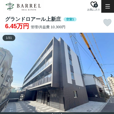
0
お気に入り
グランドロアール上新庄
空室1
6.45万円
管理/共益費 10,300円
1
/
31