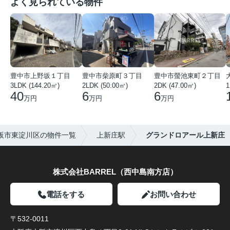
よく見られている物件
豊中市上野坂１丁目
豊中市柴原町３丁目
豊中市螢池東町２丁目
3LDK (144.20㎡)
2LDK (50.00㎡)
2DK (47.00㎡)
40
6
6
万円
万円
万円
阪市東淀川区の物件一覧
上新庄駅
グランドロアール上新庄
株式会社BARREL（西中島南方店）
電話をする
お問い合わせ
〒532-0011