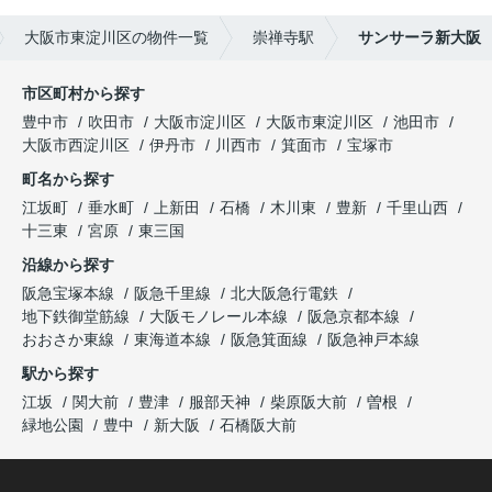
大阪市東淀川区の物件一覧
崇禅寺駅
サンサーラ新大阪
市区町村から探す
豊中市
吹田市
大阪市淀川区
大阪市東淀川区
池田市
大阪市西淀川区
伊丹市
川西市
箕面市
宝塚市
町名から探す
江坂町
垂水町
上新田
石橋
木川東
豊新
千里山西
十三東
宮原
東三国
沿線から探す
阪急宝塚本線
阪急千里線
北大阪急行電鉄
地下鉄御堂筋線
大阪モノレール本線
阪急京都本線
おおさか東線
東海道本線
阪急箕面線
阪急神戸本線
駅から探す
江坂
関大前
豊津
服部天神
柴原阪大前
曽根
緑地公園
豊中
新大阪
石橋阪大前