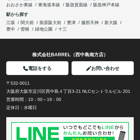
おおさか東線
東海道本線
阪急箕面線
阪急神戸本線
駅から探す
江坂
関大前
柴原阪大前
豊津
服部天神
新大阪
豊中
曽根
緑地公園
十三
株式会社BARREL（西中島南方店）
電話をする
お問い合わせ
〒532-0011
大阪府大阪市淀川区西中島４丁目3-21 NLCセントラルビル 201
営業時間：
10：00～19：00
定休日：
水曜日