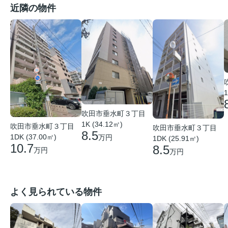
近隣の物件
1
吹田市垂水町３丁目
1K (34.12㎡)
吹田市垂水町３丁目
吹田市垂水町３丁目
8.5
1DK (37.00㎡)
万円
1DK (25.91㎡)
10.7
8.5
万円
万円
よく見られている物件