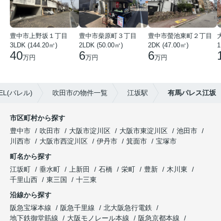
豊中市上野坂１丁目
豊中市柴原町３丁目
豊中市螢池東町２丁目
3LDK (144.20㎡)
2LDK (50.00㎡)
2DK (47.00㎡)
40
6
6
万円
万円
万円
L(バレル)
吹田市の物件一覧
江坂駅
有馬パレス江坂
市区町村から探す
豊中市
吹田市
大阪市淀川区
大阪市東淀川区
池田市
川西市
大阪市西淀川区
伊丹市
箕面市
宝塚市
町名から探す
江坂町
垂水町
上新田
石橋
栄町
豊新
木川東
千里山西
東三国
十三東
沿線から探す
阪急宝塚本線
阪急千里線
北大阪急行電鉄
地下鉄御堂筋線
大阪モノレール本線
阪急京都本線