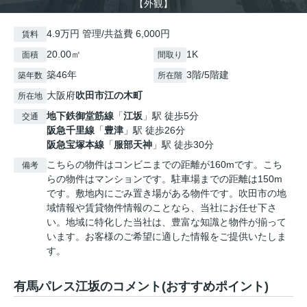
【外観】
4.9万円 管理/共益費 6,000円
賃料
20.00㎡
1K
面積
間取り
築46年
3階/5階建
築年数
所在階
大阪府
吹田市
江の木町
所在地
地下鉄御堂筋線
「
江坂
」駅 徒歩5分
交通
阪急千里線
「
豊津
」駅 徒歩26分
阪急宝塚本線
「
服部天神
」駅 徒歩30分
こちらの物件はコンビニまでの距離が160mです。こち
備考
らの物件はマンションです。駐車場までの距離は150m
です。敷地内にごみ置き場がある物件です。吹田市の地
域情報や賃貸物件情報のことなら、当社にお任せ下さ
い。地域に特化した当社は、豊富な知識と物件が揃って
います。お客様のご希望に適した情報をご提供いたしま
す。
有馬パレス江坂のコメント(おすすめポイント)