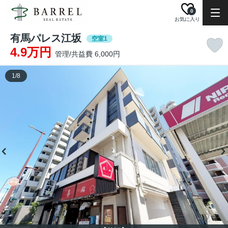
0
お気に入り
有馬パレス江坂
空室1
4.9万円
管理/共益費 6,000円
1
/
8