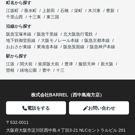
町名から探す
江坂町
垂水町
上新田
石橋
栄町
木川東
豊新
千里山西
十三東
東三国
沿線から探す
阪急宝塚本線
阪急千里線
北大阪急行電鉄
地下鉄御堂筋線
大阪モノレール本線
阪急京都本線
おおさか東線
東海道本線
阪急箕面線
阪急神戸本線
駅から探す
江坂
関大前
柴原阪大前
豊津
服部天神
新大阪
曽根
緑地公園
豊中
十三
株式会社BARREL（西中島南方店）
電話をする
お問い合わせ
〒532-0011
大阪府大阪市淀川区西中島４丁目3-21 NLCセントラルビル 201