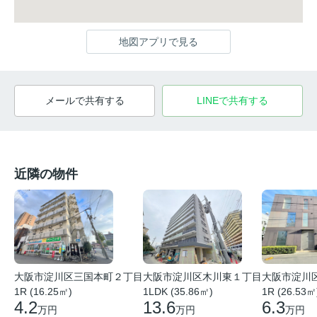
地図アプリで見る
メールで共有する
LINEで共有する
近隣の物件
大阪市淀川
大阪市淀川区木川東１丁目
大阪市淀川区三国本町２丁目
1R (26.53㎡
1LDK (35.86㎡)
1R (16.25㎡)
6.3
13.6
4.2
万円
万円
万円