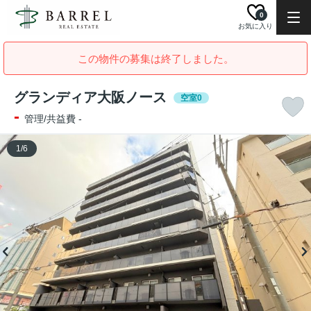
0
お気に入り
この物件の募集は終了しました。
グランディア大阪ノース
空室0
-
管理/共益費 -
1
/
6