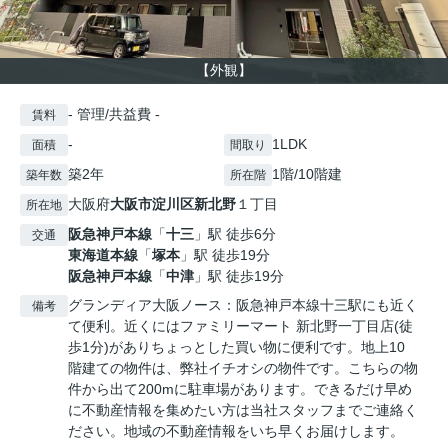
【外観】
- 管理/共益費 -
賃料
-
1LDK
面積
間取り
築2年
1階/10階建
築年数
所在階
大阪府
大阪市淀川区
新北野
１丁目
所在地
阪急神戸本線
「
十三
」駅 徒歩6分
交通
東海道本線
「
塚本
」駅 徒歩19分
阪急神戸本線
「
中津
」駅 徒歩19分
グランディア大阪ノース：阪急神戸本線十三駅にも近く
備考
て便利。近くにはファミリーマート 新北野一丁目店(徒
歩1分)がありちょっとした買い物に便利です。地上10
階建ての物件は、弊社イチオシの物件です。こちらの物
件から出て200mに駐車場があります。できるだけ早め
に不動産情報を集めたい方は当社スタッフまでご連絡く
ださい。地域の不動産情報をいち早くお届けします。