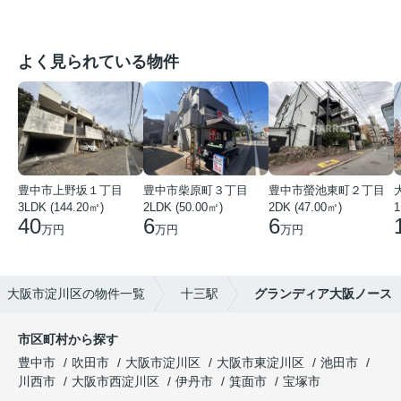
よく見られている物件
豊中市上野坂１丁目
豊中市柴原町３丁目
豊中市螢池東町２丁目
3LDK (144.20㎡)
2LDK (50.00㎡)
2DK (47.00㎡)
40
6
6
万円
万円
万円
大阪市淀川区の物件一覧
十三駅
グランディア大阪ノース
市区町村から探す
豊中市
吹田市
大阪市淀川区
大阪市東淀川区
池田市
川西市
大阪市西淀川区
伊丹市
箕面市
宝塚市