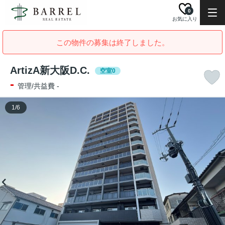
0
お気に入り
この物件の募集は終了しました。
ArtizA新大阪D.C.
空室0
-
管理/共益費 -
1
/
6