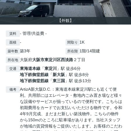
【外観】
- 管理/共益費 -
賃料
-
1K
面積
間取り
築3年
1階/14階建
築年数
所在階
大阪府
大阪市東淀川区
西淡路
２丁目
所在地
東海道本線
「
東淀川
」駅 徒歩6分
交通
地下鉄御堂筋線
「
新大阪
」駅 徒歩8分
地下鉄御堂筋線
「
東三国
」駅 徒歩13分
ArtizA新大阪D.C.：東海道本線東淀川駅にも近くて便
備考
利。共用部にはエレベータ・敷地内ごみ置き場など様々
な設備やサービスが揃っているので便利です。こちらは
初期費用をカードでお支払いいただける物件です。令和
4年9月完成、まだまだ新しい築浅物件。こちらの物件
から150mのところに駐車場があります。当社スタッフ
が地域の賃貸情報をご提供いたします。お客様のこだわ