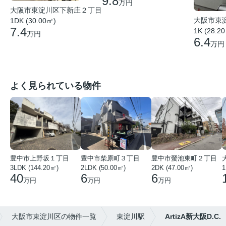
9.8
万円
大阪市東淀川区下新庄２丁目
大阪市東
1DK (30.00㎡)
7.4
1K (28.2
万円
6.4
万円
よく見られている物件
豊中市上野坂１丁目
豊中市柴原町３丁目
豊中市螢池東町２丁目
3LDK (144.20㎡)
2LDK (50.00㎡)
2DK (47.00㎡)
40
6
6
万円
万円
万円
大阪市東淀川区の物件一覧
東淀川駅
ArtizA新大阪D.C.