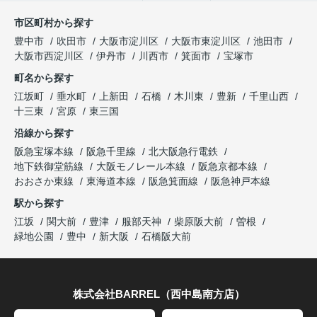
市区町村から探す
豊中市
吹田市
大阪市淀川区
大阪市東淀川区
池田市
大阪市西淀川区
伊丹市
川西市
箕面市
宝塚市
町名から探す
江坂町
垂水町
上新田
石橋
木川東
豊新
千里山西
十三東
宮原
東三国
沿線から探す
阪急宝塚本線
阪急千里線
北大阪急行電鉄
地下鉄御堂筋線
大阪モノレール本線
阪急京都本線
おおさか東線
東海道本線
阪急箕面線
阪急神戸本線
駅から探す
江坂
関大前
豊津
服部天神
柴原阪大前
曽根
緑地公園
豊中
新大阪
石橋阪大前
株式会社BARREL（西中島南方店）