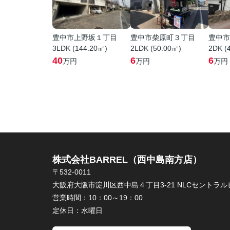
豊中市上野坂１丁目
豊中市柴原町３丁目
豊中市
3LDK (144.20㎡)
2LDK (50.00㎡)
2DK (
40
6
6
万円
万円
万円
株式会社BARREL（西中島南方店）
〒532-0011
大阪府大阪市淀川区西中島４丁目3-21 NLCセントラルビ
営業時間：
10：00～19：00
定休日：
水曜日