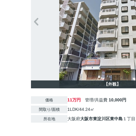
【外観】
11万円
管理/共益費
10,000円
価格
1LDK/44.24㎡
間取り/面積
大阪府
大阪市東淀川区
東中島
１丁目
所在地