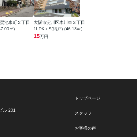
螢池東町２丁目
大阪市淀川区木川東３丁目
47.00㎡)
1LDK＋S(納戸) (46.13㎡)
15
万円
トップページ
ル 201
スタッフ
お客様の声