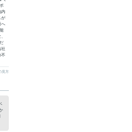
ポ
地内
スが
所へ
能
な、
だ
当社
の不
の見方
ベ
か
同