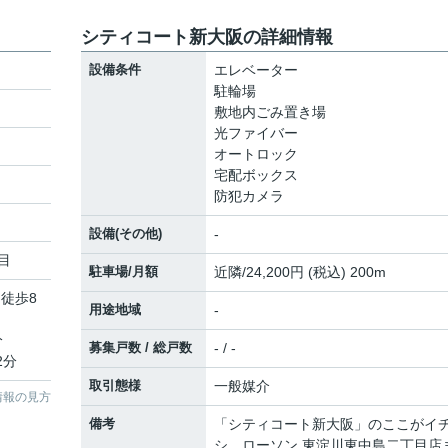
シティコート新大阪の詳細情報
設備条件
エレベーター
駐輪場
敷地内ごみ置き場
光ファイバー
オートロック
宅配ボックス
防犯カメラ
設備(その他)
-
目
駐車場/月額
近隣/24,200円 (税込) 200m
 徒歩8
用途地域
-
分
募集戸数 / 総戸数
- / -
2分
取引態様
一般媒介
情報の見方
備考
「シティコート新大阪」のここがイ
シ。ローソン 東淀川東中島二丁目店