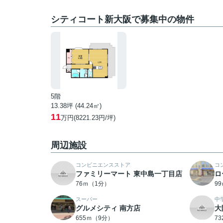
シティコート新大阪で募集中の物件
5階
13.38坪 (44.24㎡)
11
万円(8221.23円/坪)
周辺施設
コンビニエンスストア
コ
ファミリーマート 東中島一丁目店
ロ
76ｍ（1分）
9
スーパー
中
グルメシティ 南方店
大
655ｍ（9分）
7