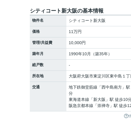
シティコート新大阪の基本情報
物件名
シティコート新大阪
価格
11万円
管理/共益費
10,000円
築年月
1990年10月（築35年）
総戸数
-
所在地
大阪府
大阪市東淀川区
東中島
１丁
交通
地下鉄御堂筋線
「
西中島南方
」駅
分
東海道本線
「
新大阪
」駅 徒歩10
阪急京都本線
「
崇禅寺
」駅 徒歩1