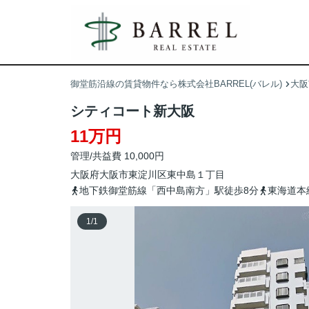
御堂筋沿線の賃貸物件なら株式会社BARREL(バレル)
大阪
シティコート新大阪
11万円
管理/共益費 10,000円
大阪府
大阪市東淀川区
東中島
１丁目
地下鉄御堂筋線「西中島南方」駅徒歩8分
東海道本
1
/
1