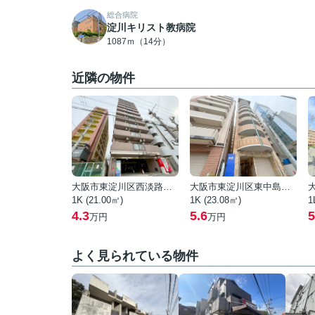
総合病院
淀川キリスト教病院
1087ｍ（14分）
近隣の物件
大阪市東淀川区西淡路１丁目
大阪市東淀川区東中島２丁目
1K (21.00㎡)
1K (23.08㎡)
1
4.3
5.6
5
万円
万円
よく見られている物件