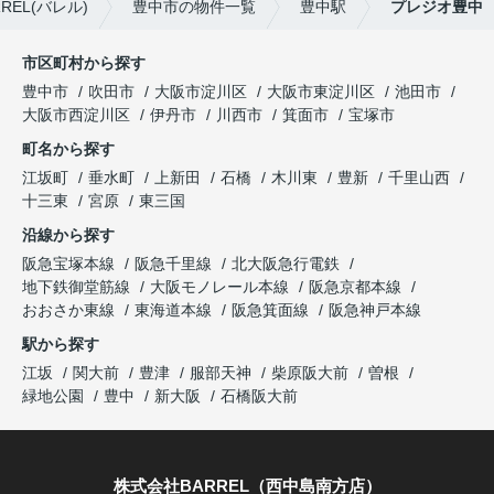
EL(バレル)
豊中市の物件一覧
豊中駅
プレジオ豊中
市区町村から探す
豊中市
吹田市
大阪市淀川区
大阪市東淀川区
池田市
大阪市西淀川区
伊丹市
川西市
箕面市
宝塚市
町名から探す
江坂町
垂水町
上新田
石橋
木川東
豊新
千里山西
十三東
宮原
東三国
沿線から探す
阪急宝塚本線
阪急千里線
北大阪急行電鉄
地下鉄御堂筋線
大阪モノレール本線
阪急京都本線
おおさか東線
東海道本線
阪急箕面線
阪急神戸本線
駅から探す
江坂
関大前
豊津
服部天神
柴原阪大前
曽根
緑地公園
豊中
新大阪
石橋阪大前
株式会社BARREL（西中島南方店）