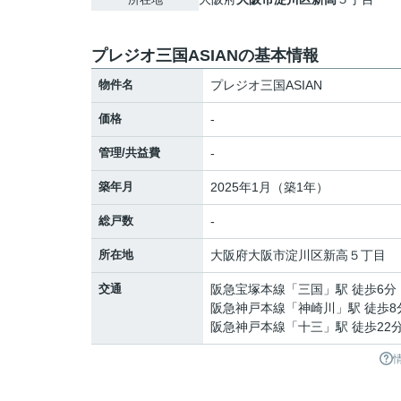
プレジオ三国ASIANの基本情報
物件名
プレジオ三国ASIAN
価格
-
管理/共益費
-
築年月
2025年1月（築1年）
総戸数
-
所在地
大阪府
大阪市淀川区
新高
５丁目
交通
阪急宝塚本線
「
三国
」駅 徒歩6分
阪急神戸本線
「
神崎川
」駅 徒歩8
阪急神戸本線
「
十三
」駅 徒歩22