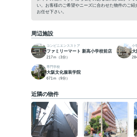
い。お客様のご希望やニーズに合わせた物件のご紹
お任せ下さい。
周辺施設
コンビニエンスストア
小
ファミリーマート 新高小学校前店
大
217ｍ（3分）
2
専門学校
大阪文化服装学院
671ｍ（9分）
近隣の物件