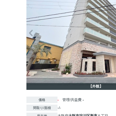
【外観】
-
管理/共益費
-
価格
-/-
間取り/面積
大阪府
大阪市淀川区
新高
５丁目
所在地