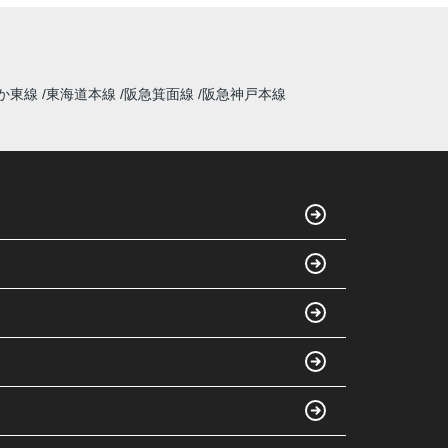
か東線
東海道本線
阪急箕面線
阪急神戸本線