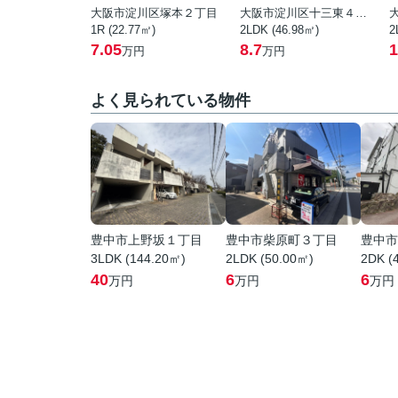
大阪市淀川区塚本２丁目
大阪市淀川区十三東４丁目
1R (22.77㎡)
2LDK (46.98㎡)
2
7.05
8.7
1
万円
万円
よく見られている物件
豊中市上野坂１丁目
豊中市柴原町３丁目
豊中市
3LDK (144.20㎡)
2LDK (50.00㎡)
2DK (
40
6
6
万円
万円
万円