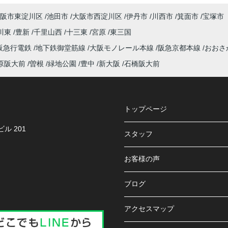
阪市東淀川区
池田市
大阪市西淀川区
伊丹市
川西市
箕面市
宝塚市
川東
豊新
千里山西
十三東
宮原
東三国
阪急行電鉄
地下鉄御堂筋線
大阪モノレール本線
阪急京都本線
おおさ
原阪大前
曽根
緑地公園
豊中
新大阪
石橋阪大前
トップページ
ル 201
スタッフ
お客様の声
ブログ
アクセスマップ