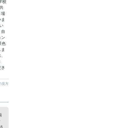
学校
共
き場
いま
い
、自
ョン
景色
しま
は、
さ
だき
の見方
揃
ン
さ