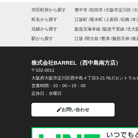
市区町村から探す
豊中市
吹田市
大阪市淀川区
大
町名から探す
江坂町
垂水町
上新田
石橋
木
沿線から探す
阪急宝塚本線
阪急千里線
北大
駅から探す
江坂
関大前
豊津
服部天神
柴
株式会社BARREL（西中島南方店）
〒532-0011
大阪府大阪市淀川区西中島４丁目3-21 NLCセントラルビ
営業時間：
10：00～19：00
定休日：
水曜日
お問い合わせ