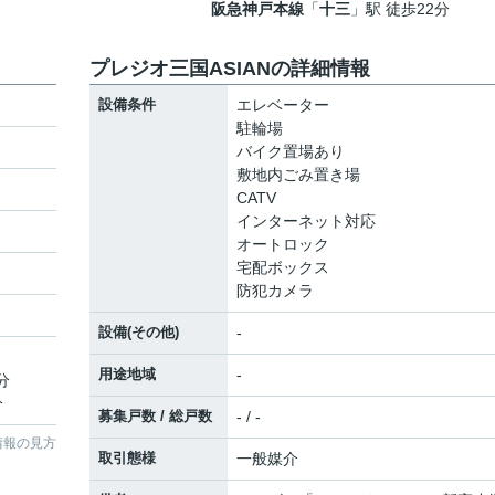
阪急神戸本線
「
十三
」駅 徒歩22分
プレジオ三国ASIANの詳細情報
設備条件
エレベーター
駐輪場
バイク置場あり
敷地内ごみ置き場
CATV
インターネット対応
オートロック
宅配ボックス
防犯カメラ
設備(その他)
-
用途地域
-
分
分
募集戸数 / 総戸数
- / -
情報の見方
取引態様
一般媒介