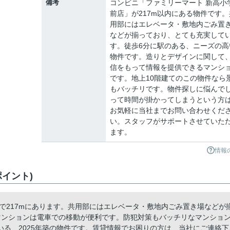
備考
コンビニ「ファミリーマート 新高小
前店」が217m以内にある物件です。
用部にはエレベータ・敷地内ごみ置
などが揃っており、とても充実して
す。徒歩6分に駅のある、ニーズの高
物件です。造りとデザインに関して
信をもって情報を提供できるマンシ
です。地上10階建てのこの物件なら
もバッチリです。物件探しに悩んで
って時間が掛かってしまうという方
お気軽に当社までお問い合わせくだ
い。スタッフがサポートさせていた
ます。
情報
ポイント)
で217mにあります。共用部にはエレベータ・敷地内ごみ置き場などが
マンションは電車での移動が便利です。防犯対策もバッチリなマンショ
る、2025年築の物件です。賃貸情報でお困りの方は、当社にご連絡下