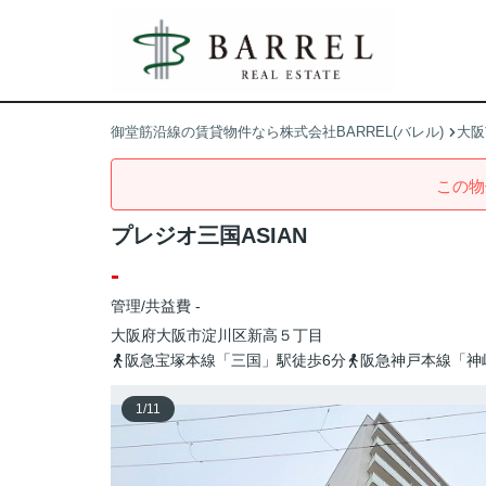
御堂筋沿線の賃貸物件なら株式会社BARREL(バレル)
大阪
この物
プレジオ三国ASIAN
-
管理/共益費 -
大阪府
大阪市淀川区
新高
５丁目
阪急宝塚本線「三国」駅徒歩6分
阪急神戸本線「神
1
/
11