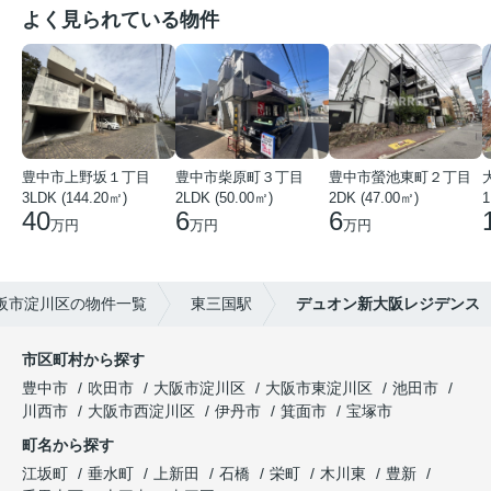
よく見られている物件
豊中市上野坂１丁目
豊中市柴原町３丁目
豊中市螢池東町２丁目
3LDK (144.20㎡)
2LDK (50.00㎡)
2DK (47.00㎡)
40
6
6
万円
万円
万円
阪市淀川区の物件一覧
東三国駅
デュオン新大阪レジデンス
市区町村から探す
豊中市
吹田市
大阪市淀川区
大阪市東淀川区
池田市
川西市
大阪市西淀川区
伊丹市
箕面市
宝塚市
町名から探す
江坂町
垂水町
上新田
石橋
栄町
木川東
豊新