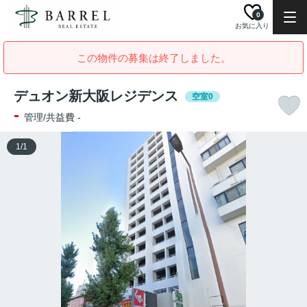
0
お気に入り
この物件の募集は終了しました。
デュオン新大阪レジデンス
空室0
-
管理/共益費 -
1
/
1