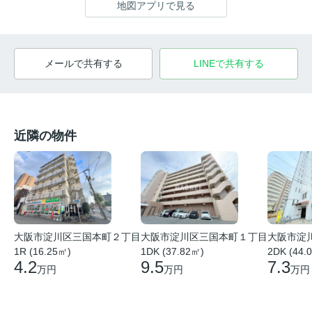
地図アプリで見る
メールで共有する
LINEで共有する
近隣の物件
大阪市淀
大阪市淀川区三国本町２丁目
大阪市淀川区三国本町１丁目
2DK (44.
1R (16.25㎡)
1DK (37.82㎡)
7.3
4.2
9.5
万円
万円
万円