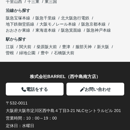
千里山西
十三東
東三国
沿線から探す
阪急宝塚本線
阪急千里線
北大阪急行電鉄
地下鉄御堂筋線
大阪モノレール本線
阪急京都本線
おおさか東線
東海道本線
阪急箕面線
阪急神戸本線
駅から探す
江坂
関大前
柴原阪大前
豊津
服部天神
新大阪
曽根
緑地公園
豊中
石橋阪大前
株式会社BARREL（西中島南方店）
電話をする
お問い合わせ
〒532-0011
大阪府大阪市淀川区西中島４丁目3-21 NLCセントラルビル 201
営業時間：
10：00～19：00
定休日：
水曜日