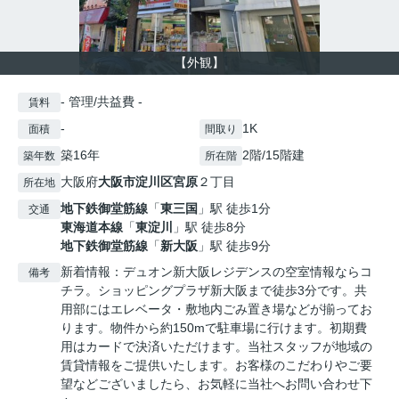
【外観】
- 管理/共益費 -
賃料
-
1K
面積
間取り
築16年
2階/15階建
築年数
所在階
大阪府
大阪市淀川区
宮原
２丁目
所在地
地下鉄御堂筋線
「
東三国
」駅 徒歩1分
交通
東海道本線
「
東淀川
」駅 徒歩8分
地下鉄御堂筋線
「
新大阪
」駅 徒歩9分
新着情報：デュオン新大阪レジデンスの空室情報ならコ
備考
チラ。ショッピングプラザ新大阪まで徒歩3分です。共
用部にはエレベータ・敷地内ごみ置き場などが揃ってお
ります。物件から約150mで駐車場に行けます。初期費
用はカードで決済いただけます。当社スタッフが地域の
賃貸情報をご提供いたします。お客様のこだわりやご要
望などございましたら、お気軽に当社へお問い合わせ下