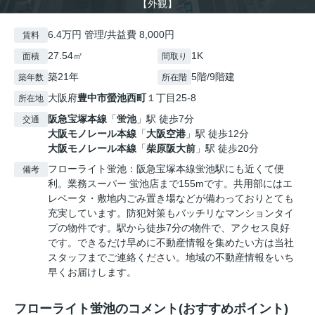
【外観】
6.4万円 管理/共益費 8,000円
賃料
27.54㎡
1K
面積
間取り
築21年
5階/9階建
築年数
所在階
大阪府
豊中市
螢池西町
１丁目25-8
所在地
阪急宝塚本線
「
蛍池
」駅 徒歩7分
交通
大阪モノレール本線
「
大阪空港
」駅 徒歩12分
大阪モノレール本線
「
柴原阪大前
」駅 徒歩20分
フローライト蛍池：阪急宝塚本線蛍池駅にも近くて便
備考
利。業務スーパー 蛍池店まで155mです。共用部にはエ
レベータ・敷地内ごみ置き場などが備わっておりとても
充実しています。防犯対策もバッチリなマンションタイ
プの物件です。駅から徒歩7分の物件で、アクセス良好
です。できるだけ早めに不動産情報を集めたい方は当社
スタッフまでご連絡ください。地域の不動産情報をいち
早くお届けします。
フローライト蛍池のコメント(おすすめポイント)