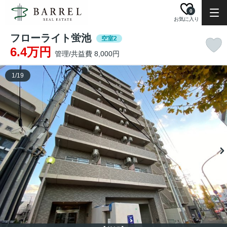
0
お気に入り
フローライト蛍池
空室2
6.4万円
管理/共益費 8,000円
1
/
19