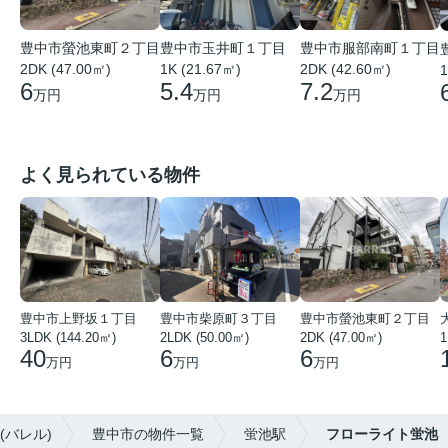
豊中市螢池東町２丁目
豊中市玉井町１丁目
豊中市服部南町１丁目
2DK (47.00㎡)
1K (21.67㎡)
2DK (42.60㎡)
1
6
5.4
7.2
万円
万円
万円
よく見られている物件
豊中市上野坂１丁目
豊中市柴原町３丁目
豊中市螢池東町２丁目
3LDK (144.20㎡)
2LDK (50.00㎡)
2DK (47.00㎡)
40
6
6
万円
万円
万円
(バレル)
豊中市の物件一覧
蛍池駅
フローライト蛍池