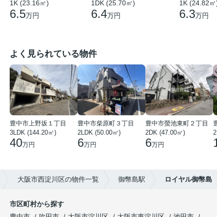
1K (24.82㎡
1K (23.16㎡)
1DK (25.70㎡)
6.3
6.5
6.4
万円
万円
万円
よく見られている物件
豊中市上野坂１丁目
豊中市柴原町３丁目
豊中市螢池東町２丁目
3LDK (144.20㎡)
2LDK (50.00㎡)
2DK (47.00㎡)
2
40
6
6
万円
万円
万円
大阪市西淀川区の物件一覧
御幣島駅
ロイヤル御幣島
市区町村から探す
豊中市
吹田市
大阪市淀川区
大阪市東淀川区
池田市