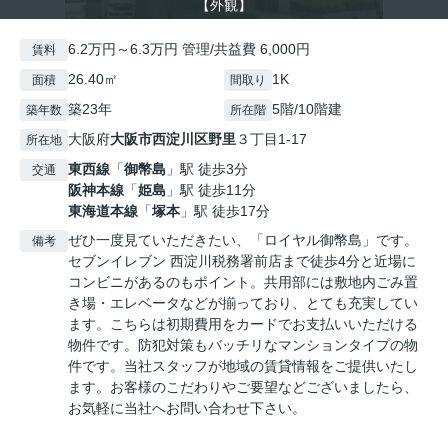
【外観】
6.2万円～6.3万円 管理/共益費 6,000円
賃料
26.40㎡
1K
面積
間取り
築23年
5階/10階建
築年数
所在階
大阪府
大阪市西淀川区
野里
３丁目1-17
所在地
東西線
「
御幣島
」駅 徒歩3分
交通
阪神本線
「
姫島
」駅 徒歩11分
東海道本線
「
塚本
」駅 徒歩17分
ぜひ一度見ていただきたい、「ロイヤル御幣島」です。
備考
セブンイレブン 西淀川税務署前店まで徒歩4分と近場に
コンビニがあるのもポイント。共用部には敷地内ごみ置
き場・エレベータなどが揃っており、とても充実してい
ます。こちらは初期費用をカードでお支払いいただける
物件です。防犯対策もバッチリなマンションタイプの物
件です。当社スタッフが地域の賃貸情報をご提供いたし
ます。お客様のこだわりやご要望などございましたら、
お気軽に当社へお問い合わせ下さい。