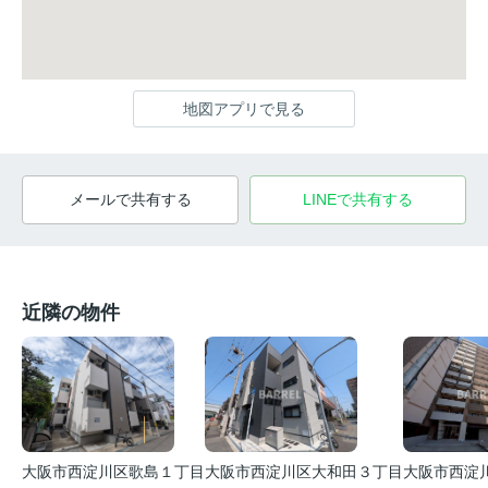
地図アプリで見る
メールで共有する
LINEで共有する
近隣の物件
大阪市西淀
大阪市西淀川区歌島１丁目
大阪市西淀川区大和田３丁目