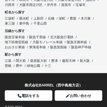
川西市
大阪市西淀川区
伊丹市
箕面市
宝塚市
町名から探す
江坂町
垂水町
上新田
石橋
栄町
豊新
木川東
東三国
東中島
千里山西
沿線から探す
阪急宝塚本線
阪急千里線
北大阪急行電鉄
地下鉄御堂筋線
大阪モノレール本線
阪急京都本線
おおさか東線
東海道本線
阪急箕面線
阪急神戸本線
駅から探す
江坂
関大前
柴原阪大前
豊津
服部天神
新大阪
曽根
豊中
緑地公園
十三
株式会社BARREL（西中島南方店）
電話をする
お問い合わせ
〒532-0011