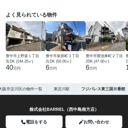
よく見られている物件
豊中市上野坂１丁目
豊中市柴原町３丁目
豊中市螢池東町２丁目
3LDK (144.20㎡)
2LDK (50.00㎡)
2DK (47.00㎡)
2
40
6
6
万円
万円
万円
大阪市淀川区の物件一覧
東淀川駅
フジパレス東三国Ⅲ番館
株式会社BARREL（西中島南方店）
電話をする
お問い合わせ