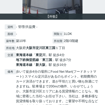
【外観】
- 管理/共益費 -
賃料
-
1LDK
面積
間取り
築10年
2階/3階建
築年数
所在階
大阪府
大阪市淀川区
東三国
１丁目
所在地
東海道本線
「
東淀川
」駅 徒歩4分
交通
地下鉄御堂筋線
「
東三国
」駅 徒歩7分
東海道本線
「
新大阪
」駅 徒歩16分
歩いて徒歩4分の場所にFood Net Mart(フードネットマ
備考
ート) スマイル淀川店があるのもポイント。初期費用の
カード決済ができます。道が平坦だと買い物も快適にで
きますね。駐車場まで200mの物件、いかがでしょう
か。大阪市淀川区エリアにある賃貸情報のことなら、地
域に密着した当社へお任せ下さい。当社は、多種多様な
賃貸情報を取り扱っております。ご要望や不明な点など