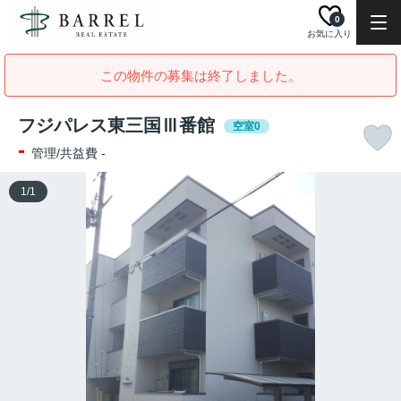
0
お気に入り
この物件の募集は終了しました。
フジパレス東三国Ⅲ番館
空室0
-
管理/共益費 -
1
/
1