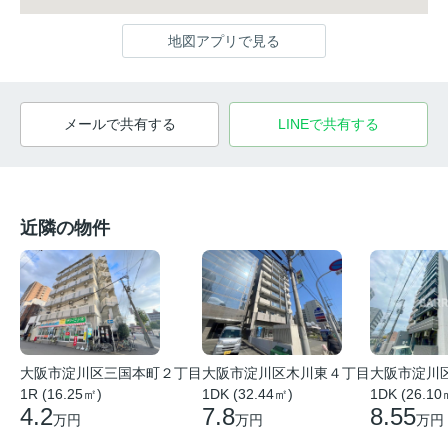
地図アプリで見る
メールで共有する
LINEで共有する
近隣の物件
大阪市淀川
大阪市淀川区木川東４丁目
大阪市淀川区三国本町２丁目
1DK (26.10
1DK (32.44㎡)
1R (16.25㎡)
8.55
7.8
4.2
万円
万円
万円