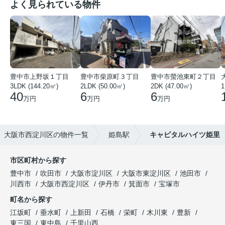
よく見られている物件
豊中市上野坂１丁目
豊中市柴原町３丁目
豊中市螢池東町２丁目
3LDK (144.20㎡)
2LDK (50.00㎡)
2DK (47.00㎡)
40
6
6
万円
万円
万円
大阪市西淀川区の物件一覧
姫島駅
キャピタルハイツ姫里
市区町村から探す
豊中市
吹田市
大阪市淀川区
大阪市東淀川区
池田市
川西市
大阪市西淀川区
伊丹市
箕面市
宝塚市
町名から探す
江坂町
垂水町
上新田
石橋
栄町
木川東
豊新
東三国
東中島
千里山西