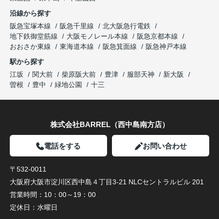
沿線から探す
阪急宝塚本線
阪急千里線
北大阪急行電鉄
地下鉄御堂筋線
大阪モノレール本線
阪急京都本線
おおさか東線
東海道本線
阪急箕面線
阪急神戸本線
駅から探す
江坂
関大前
柴原阪大前
豊津
服部天神
新大阪
曽根
豊中
緑地公園
十三
株式会社BARREL（西中島南方店）
電話をする
お問い合わせ
〒532-0011
大阪府大阪市淀川区西中島４丁目3-21 NLCセントラルビル 201
営業時間：
10：00～19：00
定休日：
水曜日