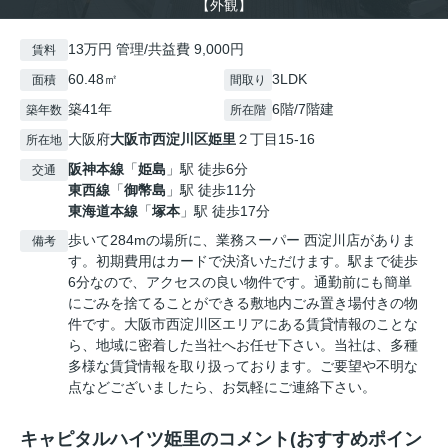
【外観】
13万円 管理/共益費 9,000円
賃料
60.48㎡
3LDK
面積
間取り
築41年
6階/7階建
築年数
所在階
大阪府
大阪市西淀川区
姫里
２丁目15-16
所在地
阪神本線
「
姫島
」駅 徒歩6分
交通
東西線
「
御幣島
」駅 徒歩11分
東海道本線
「
塚本
」駅 徒歩17分
歩いて284mの場所に、業務スーパー 西淀川店がありま
備考
す。初期費用はカードで決済いただけます。駅まで徒歩
6分なので、アクセスの良い物件です。通勤前にも簡単
にごみを捨てることができる敷地内ごみ置き場付きの物
件です。大阪市西淀川区エリアにある賃貸情報のことな
ら、地域に密着した当社へお任せ下さい。当社は、多種
多様な賃貸情報を取り扱っております。ご要望や不明な
点などございましたら、お気軽にご連絡下さい。
キャピタルハイツ姫里のコメント(おすすめポイン