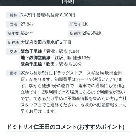
【外観】
6.4万円 管理/共益費 8,000円
賃料
27.84㎡
1K
面積
間取り
築24年
2階/6階建
築年数
所在階
大阪府
吹田市
垂水町
２丁目
所在地
阪急千里線
「
豊津
」駅 徒歩9分
交通
地下鉄御堂筋線
「
江坂
」駅 徒歩13分
阪急千里線
「
吹田
」駅 徒歩18分
家から徒歩5分にドラッグストア「スギ薬局 吹田金田
備考
店」があります。初期費用はカードで決済いただけま
す。駅から徒歩9分の物件で、電車での通勤にも便利な
立地です。2駅利用できる場所にあるので利便性が高い
です。できるだけ早めに不動産情報を集めたい方は当社
スタッフまでご連絡ください。地域の不動産情報をいち
早くお届けします。
ドミトリオ仁王田のコメント(おすすめポイント)