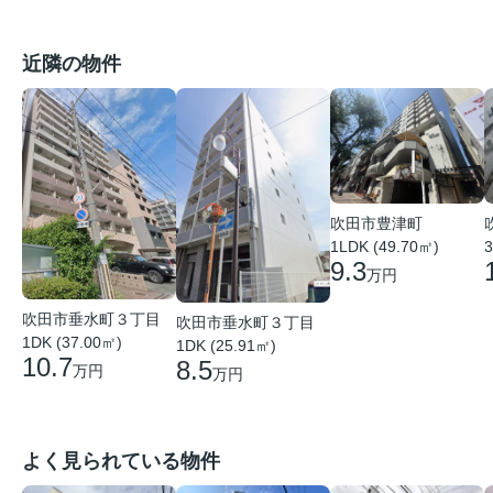
近隣の物件
吹田市豊津町
1LDK (49.70㎡)
3
9.3
万円
吹田市垂水町３丁目
吹田市垂水町３丁目
1DK (37.00㎡)
1DK (25.91㎡)
10.7
8.5
万円
万円
よく見られている物件