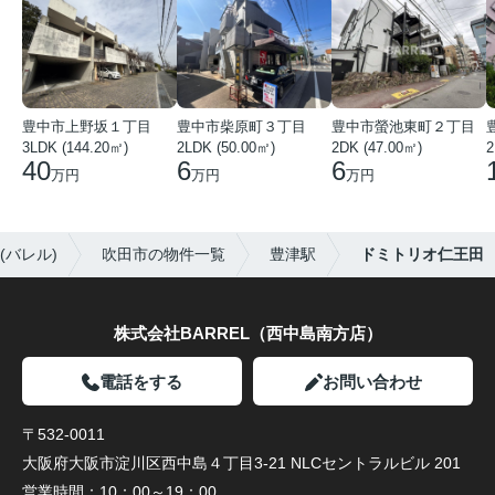
豊中市上野坂１丁目
豊中市柴原町３丁目
豊中市螢池東町２丁目
3LDK (144.20㎡)
2LDK (50.00㎡)
2DK (47.00㎡)
2
40
6
6
万円
万円
万円
(バレル)
吹田市の物件一覧
豊津駅
ドミトリオ仁王田
株式会社BARREL（西中島南方店）
電話をする
お問い合わせ
〒532-0011
大阪府大阪市淀川区西中島４丁目3-21 NLCセントラルビル 201
営業時間：
10：00～19：00