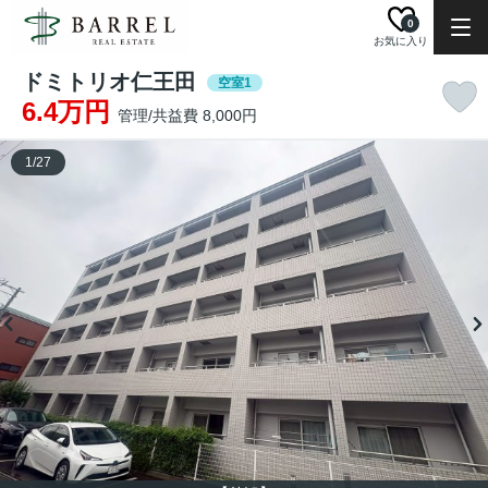
0
お気に入り
ドミトリオ仁王田
空室1
6.4万円
管理/共益費 8,000円
1
/
27